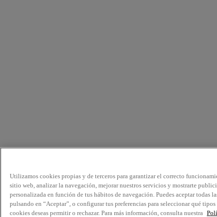
Utilizamos cookies propias y de terceros para garantizar el correcto funcionami
sitio web, analizar la navegación, mejorar nuestros servicios y mostrarte public
personalizada en función de tus hábitos de navegación. Puedes aceptar todas la
pulsando en “Aceptar”, o configurar tus preferencias para seleccionar qué tipos
cookies deseas permitir o rechazar. Para más información, consulta nuestra
Pol