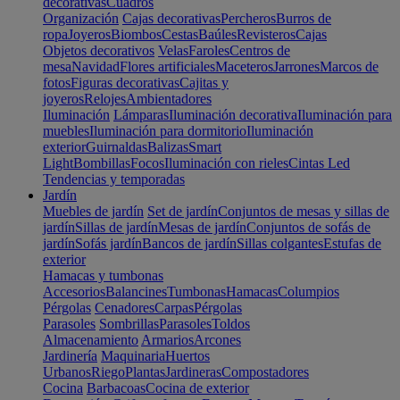
decorativas
Cuadros
Organización
Cajas decorativas
Percheros
Burros de
ropa
Joyeros
Biombos
Cestas
Baúles
Revisteros
Cajas
Objetos decorativos
Velas
Faroles
Centros de
mesa
Navidad
Flores artificiales
Maceteros
Jarrones
Marcos de
fotos
Figuras decorativas
Cajitas y
joyeros
Relojes
Ambientadores
Iluminación
Lámparas
Iluminación decorativa
Iluminación para
muebles
Iluminación para dormitorio
Iluminación
exterior
Guirnaldas
Balizas
Smart
Light
Bombillas
Focos
Iluminación con rieles
Cintas Led
Tendencias y temporadas
Jardín
Muebles de jardín
Set de jardín
Conjuntos de mesas y sillas de
jardín
Sillas de jardín
Mesas de jardín
Conjuntos de sofás de
jardín
Sofás jardín
Bancos de jardín
Sillas colgantes
Estufas de
exterior
Hamacas y tumbonas
Accesorios
Balancines
Tumbonas
Hamacas
Columpios
Pérgolas
Cenadores
Carpas
Pérgolas
Parasoles
Sombrillas
Parasoles
Toldos
Almacenamiento
Armarios
Arcones
Jardinería
Maquinaria
Huertos
Urbanos
Riego
Plantas
Jardineras
Compostadores
Cocina
Barbacoas
Cocina de exterior