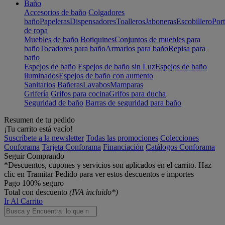
Baño
Accesorios de baño
Colgadores
baño
Papeleras
Dispensadores
Toalleros
Jaboneras
Escobillero
Port
de ropa
Muebles de baño
Botiquines
Conjuntos de muebles para
baño
Tocadores para baño
Armarios para baño
Repisa para
baño
Espejos de baño
Espejos de baño sin Luz
Espejos de baño
iluminados
Espejos de baño con aumento
Sanitarios
Bañeras
Lavabos
Mamparas
Grifería
Grifos para cocina
Grifos para ducha
Seguridad de baño
Barras de seguridad para baño
Resumen de tu pedido
¡Tu carrito está vacío!
Suscríbete a la newsletter
Todas las promociones
Colecciones
Conforama
Tarjeta Conforama
Financiación
Catálogos Conforama
Seguir Comprando
*Descuentos, cupones y servicios son aplicados en el carrito. Haz
clic en Tramitar Pedido para ver estos descuentos e importes
Pago 100% seguro
Total con descuento
(IVA incluido*)
Ir Al Carrito