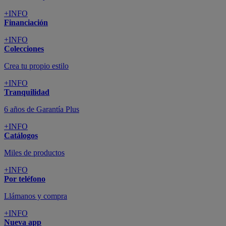
+INFO
Financiación
+INFO
Colecciones
Crea tu propio estilo
+INFO
Tranquilidad
6 años de Garantía Plus
+INFO
Catálogos
Miles de productos
+INFO
Por teléfono
Llámanos y compra
+INFO
Nueva app