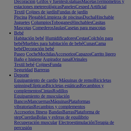
Decoración
Grifos y fuentes
Estatuas
Macetas
Termómetros y
estaciones metereológicas
Paneles
Cesped Artificial
Textil
Cojines de jardín
Fundas de jardín
Piscina
Plegable
Limpieza de piscinas
Ducha
Hinchable
Juguetes
Columpios
Toboganes
Hinchables
Casitas
Mascotas
Comederos
Jaulas
Casetas para mascotas
Bebé
Habitación bebé
Humidificadores
Cestas
Colchón para
bebé
Muebles para habitación de bebé
Cunas
Cama
bebé
Decoración bebé
Paseo
Coche
Mochilas
Accesorios
Capazos
Carrito ligero
Baño e higiene
Aspirador nasal
Orinales
Textil bebé
Cojines
Funda
Seguridad
Barreras
Deporte
Equipamiento de cardio
Máquinas de remo
Bicicletas
spinning
Elípticas
Bicicletas estáticas
Recambios y
complementos
Cintas
Rodillos
Equipamiento de musculación
Bancos
Mancuernas
Máquinas
Plataformas
vibratorias
Recambios y complementos
Accesorios fitness
Bandas
Barras
Plataforma de
step
Cuerdas
Bolas y esferas de equilibrio
Recuperación muscular
Electroestimulación
Terapia de
percusión