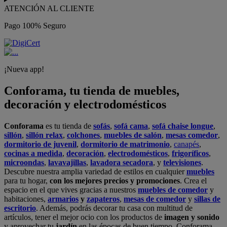
ATENCIÓN AL CLIENTE
Pago 100% Seguro
¡Nueva app!
Conforama, tu tienda de muebles,
decoración y electrodomésticos
Conforama
es tu tienda de
sofás
,
sofá cama
,
sofá chaise longue
,
sillón
,
sillón relax
,
colchones
,
muebles de salón
,
mesas comedor
,
dormitorio de juvenil
,
dormitorio de matrimonio
,
canapés
,
cocinas a medida
,
decoración
,
electrodomésticos
,
frigoríficos
,
microondas
,
lavavajillas
,
lavadora secadora
, y
televisiones
.
Descubre nuestra amplia variedad de estilos en cualquier
muebles
para tu hogar,
con los mejores precios y promociones
. Crea el
espacio en el que vives gracias a nuestros
muebles de comedor
y
habitaciones,
armarios
y
zapateros
,
mesas de comedor
y
sillas de
escritorio
. Además, podrás decorar tu casa con multitud de
artículos, tener el mejor ocio con los productos de
imagen y sonido
y aprovechar tu
jardín
en las épocas de buen tiempo. Conforama