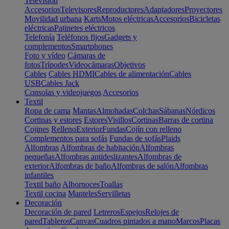
Televisión
Accesorios
Televisores
Reproductores
Adaptadores
Proyectores
Movilidad urbana
Karts
Motos eléctricas
Accesorios
Bicicletas
eléctricas
Patinetes eléctricos
Telefonía
Teléfonos fijos
Gadgets y
complementos
Smartphones
Foto y vídeo
Cámaras de
fotos
Trípodes
Videocámaras
Objetivos
Cables
Cables HDMI
Cables de alimentación
Cables
USB
Cables Jack
Consolas y videojuegos
Accesorios
Textil
Ropa de cama
Mantas
Almohadas
Colchas
Sábanas
Nórdicos
Cortinas y estores
Estores
Visillos
Cortinas
Barras de cortina
Cojines
Relleno
Exterior
Fundas
Cojín con relleno
Complementos para sofás
Fundas de sofás
Plaids
Alfombras
Alfombras de habitación
Alfombras
pequeñas
Alfombras antideslizantes
Alfombras de
exterior
Alfombras de baño
Alfombras de salón
Alfombras
infantiles
Textil baño
Albornoces
Toallas
Textil cocina
Manteles
Servilletas
Decoración
Decoración de pared
Letreros
Espejos
Relojes de
pared
Tableros
Canvas
Cuadros pintados a mano
Marcos
Placas