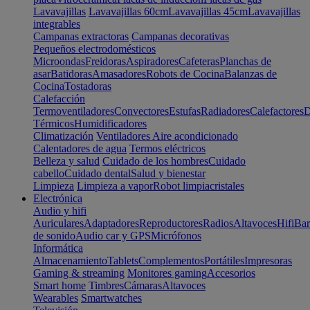
Lavavajillas
Lavavajillas 60cm
Lavavajillas 45cm
Lavavajillas
integrables
Campanas extractoras
Campanas decorativas
Pequeños electrodomésticos
Microondas
Freidoras
Aspiradores
Cafeteras
Planchas de
asar
Batidoras
Amasadores
Robots de Cocina
Balanzas de
Cocina
Tostadoras
Calefacción
Termoventiladores
Convectores
Estufas
Radiadores
Calefactores
D
Térmicos
Humidificadores
Climatización
Ventiladores
Aire acondicionado
Calentadores de agua
Termos eléctricos
Belleza y salud
Cuidado de los hombres
Cuidado
cabello
Cuidado dental
Salud y bienestar
Limpieza
Limpieza a vapor
Robot limpiacristales
Electrónica
Audio y hifi
Auriculares
Adaptadores
Reproductores
Radios
Altavoces
Hifi
Bar
de sonido
Audio car y GPS
Micrófonos
Informática
Almacenamiento
Tablets
Complementos
Portátiles
Impresoras
Gaming & streaming
Monitores gaming
Accesorios
Smart home
Timbres
Cámaras
Altavoces
Wearables
Smartwatches