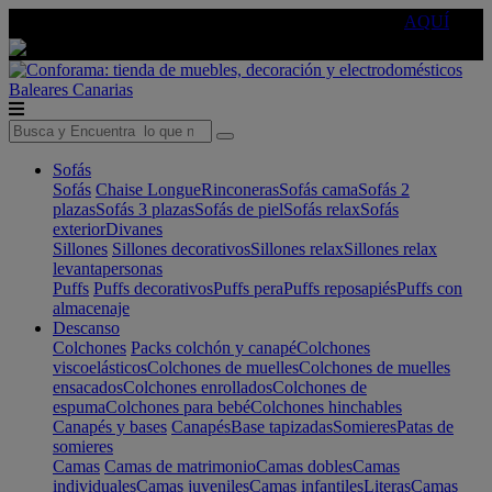
🔵Cambia tu electro con
-10% EXTRA
de descuento ☑️
AQUÍ
Baleares
Canarias
Sofás
Sofás
Chaise Longue
Rinconeras
Sofás cama
Sofás 2
plazas
Sofás 3 plazas
Sofás de piel
Sofás relax
Sofás
exterior
Divanes
Sillones
Sillones decorativos
Sillones relax
Sillones relax
levantapersonas
Puffs
Puffs decorativos
Puffs pera
Puffs reposapiés
Puffs con
almacenaje
Descanso
Colchones
Packs colchón y canapé
Colchones
viscoelásticos
Colchones de muelles
Colchones de muelles
ensacados
Colchones enrollados
Colchones de
espuma
Colchones para bebé
Colchones hinchables
Canapés y bases
Canapés
Base tapizadas
Somieres
Patas de
somieres
Camas
Camas de matrimonio
Camas dobles
Camas
individuales
Camas juveniles
Camas infantiles
Literas
Camas