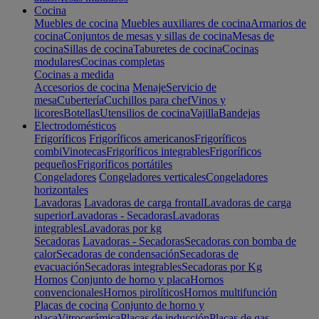
Cocina
Muebles de cocina
Muebles auxiliares de cocina
Armarios de
cocina
Conjuntos de mesas y sillas de cocina
Mesas de
cocina
Sillas de cocina
Taburetes de cocina
Cocinas
modulares
Cocinas completas
Cocinas a medida
Accesorios de cocina
Menaje
Servicio de
mesa
Cubertería
Cuchillos para chef
Vinos y
licores
Botellas
Utensilios de cocina
Vajilla
Bandejas
Electrodomésticos
Frigoríficos
Frigoríficos americanos
Frigoríficos
combi
Vinotecas
Frigoríficos integrables
Frigoríficos
pequeños
Frigoríficos portátiles
Congeladores
Congeladores verticales
Congeladores
horizontales
Lavadoras
Lavadoras de carga frontal
Lavadoras de carga
superior
Lavadoras - Secadoras
Lavadoras
integrables
Lavadoras por kg
Secadoras
Lavadoras - Secadoras
Secadoras con bomba de
calor
Secadoras de condensación
Secadoras de
evacuación
Secadoras integrables
Secadoras por Kg
Hornos
Conjunto de horno y placa
Hornos
convencionales
Hornos pirolíticos
Hornos multifunción
Placas de cocina
Conjunto de horno y
placa
Vitrocerámica
Placas de inducción
Placas de gas