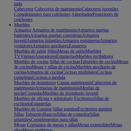
nido
Cabeceros
Cabeceros de matrimonio
Cabeceros juveniles
Complementos para colchones
Almohadas
Protectores de
colchones
Muebles
Armarios
Armarios de matrimonio
Armarios puertas
batientes
Armarios puertas correderas
Armarios
juvenil
Armarios infantiles
Armarios esquineros
Armarios
vestidores
Armarios auxiliares
Zapateros
Muebles de salón
Sillas
Mesas de salón
Muebles
TV
Vitrinas
Aparadores
Estanterias
Muebles recibidores
Muebles de cocina
Sillas de cocinas
Taburetes de cocina
Mesas
de cocina
Mesas y sillas de cocina
Muebles auxiliares de
cocina
Armarios de cocina
Cocinas modulares
Cocinas
completas
Cocinas a medida
Muebles de dormitorio
Camas matrimonio
Cabeceros de
matrimonio
Armarios de matrimonio
Mesitas de
noche
Comodas
Muebles de dormitorio juvenil
Muebles de oficina y teletrabajo
Escritorios
Sillas de
escritorio
Estanterías
Muebles de Gaming
Sillas gaming
Escritorios gaming
Sillas
Taburetes
Bancos
Sillas de comedor
Sillas
infantiles
Complementos para sillas
Mesas
Conjuntos de mesas y sillas
Mesas extensibles
Mesas
altas
Mesas multiusos