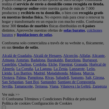
realiza el
servicio de envío a domicilio como recogida en tienda.
Podrás
comprar online
entre nuestra gama de más de 7.000
productos y
recibirlo en tu domicilio
, o bien con
recogida gratis
en nuestras tiendas física.
No esperes más para crear o renovar tu
hogar y transformarlo en un espacio con mucho estilo. Conforama
tiene 300
tiendas de muebles
físicas distribuidas en
6 países
distintos. Aproveche nuestras ofertas de
sofas baratos
,
colchones
baratos
y
liquidaciones de sofas
.
Conforama solo comercializa a través de su website o, físicamente,
en sus
tiendas de sofás
.
Alcalá de Guadaíra
,
Alcalá de Henares
,
Alcorcón
,
Alfafar
,
Alicante
,
Arinaga
,
Asturias
,
Badalona
,
Barakaldo
,
Barcelona
,
Burjassot
,
Castellón
,
Chafiras
,
Cordoba
,
Elche
,
Finestrat
,
Granada
,
Huércal de
Almería
,
La Coruña
,
La Laguna
,
La Zenia
,
Lanzarote
,
León
,
Lleida
,
Los Barrios
,
Madrid
,
Majadahonda
,
Málaga
,
Murcia
,
Orotava
,
Palma
,
Pamplona
,
Rivas
,
Sabadell
,
Sagunto
,
Salt, Girona
,
San Sebastian
,
Sant Boi
,
Santander
,
Santiago de Compostela
,
Sevilla
,
Tamaraceite
,
Terrassa
,
Viana
,
Vilanova i la Geltrú
,
Zaragoza
Ver más >>
© Conforama
Términos y Condiciones
Política de privacidad
Política de cookies
Configuración de Cookies