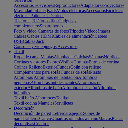
Televisión
Accesorios
Televisores
Reproductores
Adaptadores
Proyectores
Movilidad urbana
Karts
Motos eléctricas
Accesorios
Bicicletas
eléctricas
Patinetes eléctricos
Telefonía
Teléfonos fijos
Gadgets y
complementos
Smartphones
Foto y vídeo
Cámaras de fotos
Trípodes
Videocámaras
Cables
Cables HDMI
Cables de alimentación
Cables
USB
Cables Jack
Consolas y videojuegos
Accesorios
Textil
Ropa de cama
Mantas
Almohadas
Colchas
Sábanas
Nórdicos
Cortinas y estores
Estores
Visillos
Cortinas
Barras de cortina
Cojines
Relleno
Exterior
Fundas
Cojín con relleno
Complementos para sofás
Fundas de sofás
Plaids
Alfombras
Alfombras de habitación
Alfombras
pequeñas
Alfombras antideslizantes
Alfombras de
exterior
Alfombras de baño
Alfombras de salón
Alfombras
infantiles
Textil baño
Albornoces
Toallas
Textil cocina
Manteles
Servilletas
Decoración
Decoración de pared
Letreros
Espejos
Relojes de
pared
Tableros
Canvas
Cuadros pintados a mano
Marcos
Placas
decorativas
Cuadros