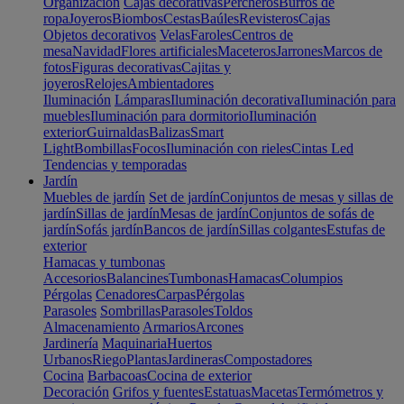
Organización
Cajas decorativas
Percheros
Burros de
ropa
Joyeros
Biombos
Cestas
Baúles
Revisteros
Cajas
Objetos decorativos
Velas
Faroles
Centros de
mesa
Navidad
Flores artificiales
Maceteros
Jarrones
Marcos de
fotos
Figuras decorativas
Cajitas y
joyeros
Relojes
Ambientadores
Iluminación
Lámparas
Iluminación decorativa
Iluminación para
muebles
Iluminación para dormitorio
Iluminación
exterior
Guirnaldas
Balizas
Smart
Light
Bombillas
Focos
Iluminación con rieles
Cintas Led
Tendencias y temporadas
Jardín
Muebles de jardín
Set de jardín
Conjuntos de mesas y sillas de
jardín
Sillas de jardín
Mesas de jardín
Conjuntos de sofás de
jardín
Sofás jardín
Bancos de jardín
Sillas colgantes
Estufas de
exterior
Hamacas y tumbonas
Accesorios
Balancines
Tumbonas
Hamacas
Columpios
Pérgolas
Cenadores
Carpas
Pérgolas
Parasoles
Sombrillas
Parasoles
Toldos
Almacenamiento
Armarios
Arcones
Jardinería
Maquinaria
Huertos
Urbanos
Riego
Plantas
Jardineras
Compostadores
Cocina
Barbacoas
Cocina de exterior
Decoración
Grifos y fuentes
Estatuas
Macetas
Termómetros y