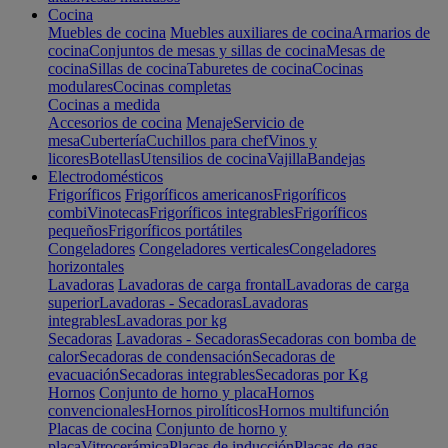
Cocina
Muebles de cocina
Muebles auxiliares de cocina
Armarios de
cocina
Conjuntos de mesas y sillas de cocina
Mesas de
cocina
Sillas de cocina
Taburetes de cocina
Cocinas
modulares
Cocinas completas
Cocinas a medida
Accesorios de cocina
Menaje
Servicio de
mesa
Cubertería
Cuchillos para chef
Vinos y
licores
Botellas
Utensilios de cocina
Vajilla
Bandejas
Electrodomésticos
Frigoríficos
Frigoríficos americanos
Frigoríficos
combi
Vinotecas
Frigoríficos integrables
Frigoríficos
pequeños
Frigoríficos portátiles
Congeladores
Congeladores verticales
Congeladores
horizontales
Lavadoras
Lavadoras de carga frontal
Lavadoras de carga
superior
Lavadoras - Secadoras
Lavadoras
integrables
Lavadoras por kg
Secadoras
Lavadoras - Secadoras
Secadoras con bomba de
calor
Secadoras de condensación
Secadoras de
evacuación
Secadoras integrables
Secadoras por Kg
Hornos
Conjunto de horno y placa
Hornos
convencionales
Hornos pirolíticos
Hornos multifunción
Placas de cocina
Conjunto de horno y
placa
Vitrocerámica
Placas de inducción
Placas de gas