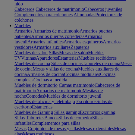
nido
Cabeceros
Cabeceros de matrimonio
Cabeceros juveniles
Complementos para colchones
Almohadas
Protectores de
colchones
Muebles
Armarios
Armarios de matrimonio
Armarios puertas
batientes
Armarios puertas correderas
Armarios
juvenil
Armarios infantiles
Armarios esquineros
Armarios
vestidores
Armarios auxiliares
Zapateros
Muebles de salón
Sillas
Mesas de salón
Muebles
TV
Vitrinas
Aparadores
Estanterias
Muebles recibidores
Muebles de cocina
Sillas de cocinas
Taburetes de cocina
Mesas
de cocina
Mesas y sillas de cocina
Muebles auxiliares de
cocina
Armarios de cocina
Cocinas modulares
Cocinas
completas
Cocinas a medida
Muebles de dormitorio
Camas matrimonio
Cabeceros de
matrimonio
Armarios de matrimonio
Mesitas de
noche
Comodas
Muebles de dormitorio juvenil
Muebles de oficina y teletrabajo
Escritorios
Sillas de
escritorio
Estanterías
Muebles de Gaming
Sillas gaming
Escritorios gaming
Sillas
Taburetes
Bancos
Sillas de comedor
Sillas
infantiles
Complementos para sillas
Mesas
Conjuntos de mesas y sillas
Mesas extensibles
Mesas
altas
Mesas multiusos