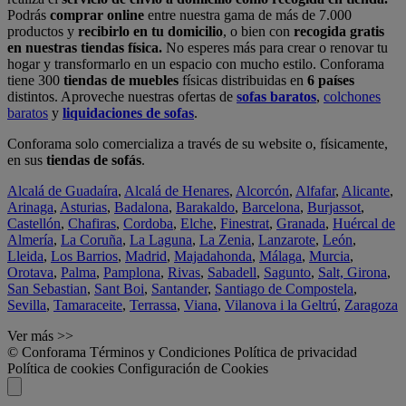
Podrás
comprar online
entre nuestra gama de más de 7.000
productos y
recibirlo en tu domicilio
, o bien con
recogida gratis
en nuestras tiendas física.
No esperes más para crear o renovar tu
hogar y transformarlo en un espacio con mucho estilo. Conforama
tiene 300
tiendas de muebles
físicas distribuidas en
6 países
distintos. Aproveche nuestras ofertas de
sofas baratos
,
colchones
baratos
y
liquidaciones de sofas
.
Conforama solo comercializa a través de su website o, físicamente,
en sus
tiendas de sofás
.
Alcalá de Guadaíra
,
Alcalá de Henares
,
Alcorcón
,
Alfafar
,
Alicante
,
Arinaga
,
Asturias
,
Badalona
,
Barakaldo
,
Barcelona
,
Burjassot
,
Castellón
,
Chafiras
,
Cordoba
,
Elche
,
Finestrat
,
Granada
,
Huércal de
Almería
,
La Coruña
,
La Laguna
,
La Zenia
,
Lanzarote
,
León
,
Lleida
,
Los Barrios
,
Madrid
,
Majadahonda
,
Málaga
,
Murcia
,
Orotava
,
Palma
,
Pamplona
,
Rivas
,
Sabadell
,
Sagunto
,
Salt, Girona
,
San Sebastian
,
Sant Boi
,
Santander
,
Santiago de Compostela
,
Sevilla
,
Tamaraceite
,
Terrassa
,
Viana
,
Vilanova i la Geltrú
,
Zaragoza
Ver más >>
© Conforama
Términos y Condiciones
Política de privacidad
Política de cookies
Configuración de Cookies