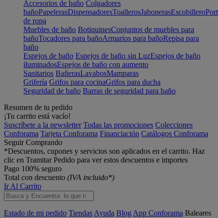
Accesorios de baño
Colgadores
baño
Papeleras
Dispensadores
Toalleros
Jaboneras
Escobillero
Port
de ropa
Muebles de baño
Botiquines
Conjuntos de muebles para
baño
Tocadores para baño
Armarios para baño
Repisa para
baño
Espejos de baño
Espejos de baño sin Luz
Espejos de baño
iluminados
Espejos de baño con aumento
Sanitarios
Bañeras
Lavabos
Mamparas
Grifería
Grifos para cocina
Grifos para ducha
Seguridad de baño
Barras de seguridad para baño
Resumen de tu pedido
¡Tu carrito está vacío!
Suscríbete a la newsletter
Todas las promociones
Colecciones
Conforama
Tarjeta Conforama
Financiación
Catálogos Conforama
Seguir Comprando
*Descuentos, cupones y servicios son aplicados en el carrito. Haz
clic en Tramitar Pedido para ver estos descuentos e importes
Pago 100% seguro
Total con descuento
(IVA incluido*)
Ir Al Carrito
Estado de mi pedido
Tiendas
Ayuda
Blog
App Conforama
Baleares