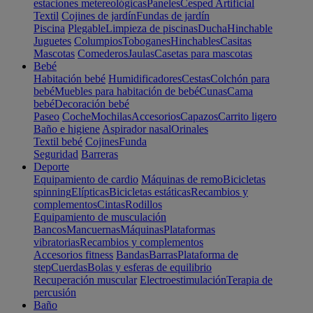
estaciones metereológicas
Paneles
Cesped Artificial
Textil
Cojines de jardín
Fundas de jardín
Piscina
Plegable
Limpieza de piscinas
Ducha
Hinchable
Juguetes
Columpios
Toboganes
Hinchables
Casitas
Mascotas
Comederos
Jaulas
Casetas para mascotas
Bebé
Habitación bebé
Humidificadores
Cestas
Colchón para
bebé
Muebles para habitación de bebé
Cunas
Cama
bebé
Decoración bebé
Paseo
Coche
Mochilas
Accesorios
Capazos
Carrito ligero
Baño e higiene
Aspirador nasal
Orinales
Textil bebé
Cojines
Funda
Seguridad
Barreras
Deporte
Equipamiento de cardio
Máquinas de remo
Bicicletas
spinning
Elípticas
Bicicletas estáticas
Recambios y
complementos
Cintas
Rodillos
Equipamiento de musculación
Bancos
Mancuernas
Máquinas
Plataformas
vibratorias
Recambios y complementos
Accesorios fitness
Bandas
Barras
Plataforma de
step
Cuerdas
Bolas y esferas de equilibrio
Recuperación muscular
Electroestimulación
Terapia de
percusión
Baño