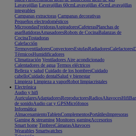
Lavavajillas
Lavavajillas 60cm
Lavavajillas 45cm
Lavavajillas
integrables
Campanas extractoras
Campanas decorativas
Pequeños electrodomésticos
Microondas
Freidoras
Aspiradores
Cafeteras
Planchas de
asar
Batidoras
Amasadores
Robots de Cocina
Balanzas de
Cocina
Tostadoras
Calefacción
Termoventiladores
Convectores
Estufas
Radiadores
Calefactores
D
Térmicos
Humidificadores
Climatización
Ventiladores
Aire acondicionado
Calentadores de agua
Termos eléctricos
Belleza y salud
Cuidado de los hombres
Cuidado
cabello
Cuidado dental
Salud y bienestar
Limpieza
Limpieza a vapor
Robot limpiacristales
Electrónica
Audio y hifi
Auriculares
Adaptadores
Reproductores
Radios
Altavoces
Hifi
Bar
de sonido
Audio car y GPS
Micrófonos
Informática
Almacenamiento
Tablets
Complementos
Portátiles
Impresoras
Gaming & streaming
Monitores gaming
Accesorios
Smart home
Timbres
Cámaras
Altavoces
Wearables
Smartwatches