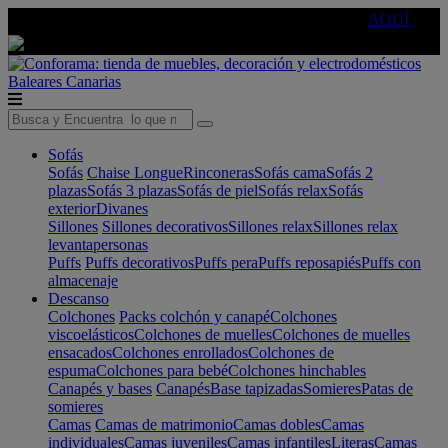
🔵Cambia tu electro con
-10% EXTRA
de descuento ☑️
AQUÍ
Baleares
Canarias
Sofás
Sofás
Chaise Longue
Rinconeras
Sofás cama
Sofás 2
plazas
Sofás 3 plazas
Sofás de piel
Sofás relax
Sofás
exterior
Divanes
Sillones
Sillones decorativos
Sillones relax
Sillones relax
levantapersonas
Puffs
Puffs decorativos
Puffs pera
Puffs reposapiés
Puffs con
almacenaje
Descanso
Colchones
Packs colchón y canapé
Colchones
viscoelásticos
Colchones de muelles
Colchones de muelles
ensacados
Colchones enrollados
Colchones de
espuma
Colchones para bebé
Colchones hinchables
Canapés y bases
Canapés
Base tapizadas
Somieres
Patas de
somieres
Camas
Camas de matrimonio
Camas dobles
Camas
individuales
Camas juveniles
Camas infantiles
Literas
Camas