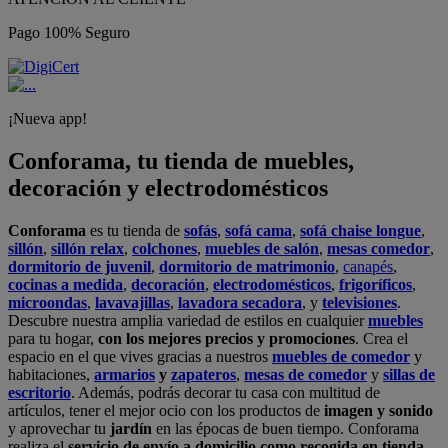
Pago 100% Seguro
¡Nueva app!
Conforama, tu tienda de muebles,
decoración y electrodomésticos
Conforama
es tu tienda de
sofás
,
sofá cama
,
sofá chaise longue
,
sillón
,
sillón relax
,
colchones
,
muebles de salón
,
mesas comedor
,
dormitorio de juvenil
,
dormitorio de matrimonio
,
canapés
,
cocinas a medida
,
decoración
,
electrodomésticos
,
frigoríficos
,
microondas
,
lavavajillas
,
lavadora secadora
, y
televisiones
.
Descubre nuestra amplia variedad de estilos en cualquier
muebles
para tu hogar,
con los mejores precios y promociones
. Crea el
espacio en el que vives gracias a nuestros
muebles de comedor
y
habitaciones,
armarios
y
zapateros
,
mesas de comedor
y
sillas de
escritorio
. Además, podrás decorar tu casa con multitud de
artículos, tener el mejor ocio con los productos de
imagen y sonido
y aprovechar tu
jardín
en las épocas de buen tiempo. Conforama
realiza el
servicio de envío a domicilio como recogida en tienda.