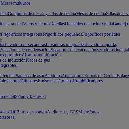
s
Mesas multiusos
cina
Conjuntos de mesas y sillas de cocina
Mesas de cocina
Sillas de coc
los para chef
Vinos y licores
Botellas
Utensilios de cocina
Vajilla
Bandeja
s
Frigoríficos integrables
Frigoríficos pequeños
Frigoríficos portátiles
es
ior
Lavadoras - Secadoras
Lavadoras integrables
Lavadoras por kg
r
Secadoras de condensación
Secadoras de evacuación
Secadoras integra
s pirolíticos
Hornos multifunción
s de inducción
Placas de gas
ntegrables
afeteras
Planchas de asar
Batidoras
Amasadores
Robots de Cocina
Balanz
alefactores
Difusores
Emisores Térmicos
Humidificadores
o dental
Salud y bienestar
voces
Hifi
Barras de sonido
Audio car y GPS
Micrófonos
presoras