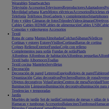
Wearables
Smartwatches
Televisión
Accesorios
Televisores
Reproductores
Adaptadores
Pr
Movilidad urbana
Karts
Motos eléctricas
Accesorios
Bicicletas el
Telefonía
Teléfonos fijos
Gadgets y complementos
Smartphones
Foto y vídeo
Cámaras de fotos
Trípodes
Videocámaras
Objetivos
Cables
Cables HDMI
Cables de alimentación
Cables USB
Cable
Consolas y videojuegos
Accesorios
Textil
Ropa de cama
Mantas
Almohadas
Colchas
Sábanas
Nórdicos
Cortinas y estores
Estores
Visillos
Cortinas
Barras de cortina
Cojines
Relleno
Exterior
Fundas
Cojín con relleno
Complementos para sofás
Fundas de sofás
Plaids
Alfombras
Alfombras de habitación
Alfombras pequeñas
Alfomb
Textil baño
Albornoces
Toallas
Textil cocina
Manteles
Servilletas
Decoración
Decoración de pared
Letreros
Espejos
Relojes de pared
Tableros
Organización
Cajas decorativas
Percheros
Burros de ropa
Joyero
Objetos decorativos
Velas
Faroles
Centros de mesa
Navidad
Flore
Iluminación
Lámparas
Iluminación decorativa
Iluminación para 
Tendencias y temporadas
Jardín
Muebles de jardín
Set de jardín
Conjuntos de mesas y sillas de j
Hamacas y tumbonas
Accesorios
Balancines
Tumbonas
Hamaca
Pérgolas
Cenadores
Carpas
Pérgolas