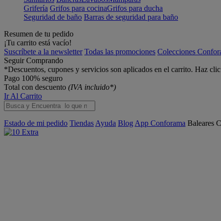
Grifería
Grifos para cocina
Grifos para ducha
Seguridad de baño
Barras de seguridad para baño
Resumen de tu pedido
¡Tu carrito está vacío!
Suscríbete a la newsletter
Todas las promociones
Colecciones Confo
Seguir Comprando
*Descuentos, cupones y servicios son aplicados en el carrito. Haz cli
Pago 100% seguro
Total con descuento
(IVA incluido*)
Ir Al Carrito
Estado de mi pedido
Tiendas
Ayuda
Blog
App Conforama
Baleares
C