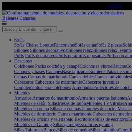
🔵Cambia tu electro con
-10% EXTRA
de descuento ☑️
AQUÍ
Baleares
Canarias
Sofás
Sofás
Chaise Longue
Rinconeras
Sofás cama
Sofás 2 plazas
Sofá
Sillones
Sillones decorativos
Sillones relax
Sillones relax levant
Puffs
Puffs decorativos
Puffs pera
Puffs reposapiés
Puffs con al
Descanso
Colchones
Packs colchón y canapé
Colchones viscoelásticos
Col
Canapés y bases
Canapés
Base tapizadas
Somieres
Patas de somi
Camas
Camas de matrimonio
Camas dobles
Camas individuales
Cabeceros
Cabeceros de matrimonio
Cabeceros juveniles
Complementos para colchones
Almohadas
Protectores de colch
Muebles
Armarios
Armarios de matrimonio
Armarios puertas batientes
Ar
Muebles de salón
Sillas
Mesas de salón
Muebles TV
Vitrinas
Apa
Muebles de cocina
Sillas de cocinas
Taburetes de cocina
Mesas d
Muebles de dormitorio
Camas matrimonio
Cabeceros de matrim
Muebles de oficina y teletrabajo
Escritorios
Sillas de escritorio
Es
Muebles de Gaming
Sillas gaming
Escritorios gaming
Sillas
Taburetes
Bancos
Sillas de comedor
Sillas infantiles
Complem