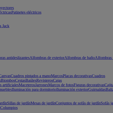
oyectores
éctricas
Patinetes eléctricos
s Jack
ras antideslizantes
Alfombras de exterior
Alfombras de baño
Alfombras 
Canvas
Cuadros pintados a mano
Marcos
Placas decorativas
Cuadros
s
Biombos
Cestas
Baúles
Revisteros
Cajas
s artificiales
Maceteros
Jarrones
Marcos de fotos
Figuras decorativas
Cajit
muebles
Iluminación para dormitorio
Iluminación exterior
Guirnaldas
Bali
ardín
Sillas de jardín
Mesas de jardín
Conjuntos de sofás de jardín
Sofás j
s
Columpios