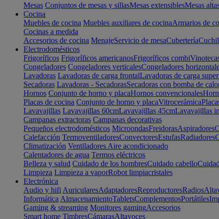
Mesas
Conjuntos de mesas y sillas
Mesas extensibles
Mesas alta
Cocina
Muebles de cocina
Muebles auxiliares de cocina
Armarios de co
Cocinas a medida
Accesorios de cocina
Menaje
Servicio de mesa
Cubertería
Cuchil
Electrodomésticos
Frigoríficos
Frigoríficos americanos
Frigoríficos combi
Vinoteca
Congeladores
Congeladores verticales
Congeladores horizontal
Lavadoras
Lavadoras de carga frontal
Lavadoras de carga super
Secadoras
Lavadoras - Secadoras
Secadoras con bomba de calo
Hornos
Conjunto de horno y placa
Hornos convencionales
Horno
Placas de cocina
Conjunto de horno y placa
Vitrocerámica
Placa
Lavavajillas
Lavavajillas 60cm
Lavavajillas 45cm
Lavavajillas i
Campanas extractoras
Campanas decorativas
Pequeños electrodomésticos
Microondas
Freidoras
Aspiradores
C
Calefacción
Termoventiladores
Convectores
Estufas
Radiadores
C
Climatización
Ventiladores
Aire acondicionado
Calentadores de agua
Termos eléctricos
Belleza y salud
Cuidado de los hombres
Cuidado cabello
Cuidad
Limpieza
Limpieza a vapor
Robot limpiacristales
Electrónica
Audio y hifi
Auriculares
Adaptadores
Reproductores
Radios
Alta
Informática
Almacenamiento
Tablets
Complementos
Portátiles
Im
Gaming & streaming
Monitores gaming
Accesorios
Smart home
Timbres
Cámaras
Altavoces