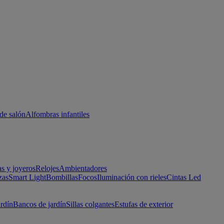
de salón
Alfombras infantiles
as y joyeros
Relojes
Ambientadores
zas
Smart Light
Bombillas
Focos
Iluminación con rieles
Cintas Led
ardín
Bancos de jardín
Sillas colgantes
Estufas de exterior