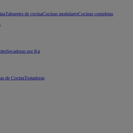
ina
Taburetes de cocina
Cocinas modulares
Cocinas completas
s
bles
Secadoras por Kg
as de Cocina
Tostadoras