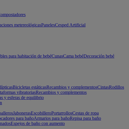
ompostadores
aciones metereológicas
Paneles
Cesped Artificial
les para habitación de bebé
Cunas
Cama bebé
Decoración bebé
lípticas
Bicicletas estáticas
Recambios y complementos
Cintas
Rodillos
taformas vibratorias
Recambios y complementos
s y esferas de equilibrio
ón
alleros
Jaboneras
Escobillero
Portarrollos
Cestas de ropa
cadores para baño
Armarios para baño
Repisa para baño
inados
Espejos de baño con aumento