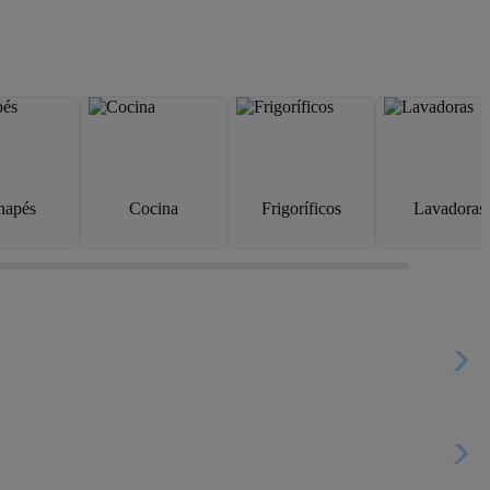
napés
Cocina
Frigoríficos
Lavadoras