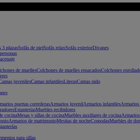
s 3 plazas
Sofás de piel
Sofás relax
Sofás exterior
Divanes
apersonas
macenaje
chones de muelles
Colchones de muelles ensacados
Colchones enrollad
eres
Camas juveniles
Camas infantiles
Literas
Camas nido
ones
marios puertas correderas
Armarios juvenil
Armarios infantiles
Armarios 
radores
Estanterias
Muebles recibidores
e cocina
Mesas y sillas de cocina
Muebles auxiliares de cocina
Armarios
onio
Armarios de matrimonio
Mesitas de noche
Comodas
Muebles de dor
tanterías
entos para sillas