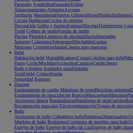
Parasoles
Sombrillas
Parasoles
Toldos
Almacenamiento
Armarios
Arcones
Jardinería
Maquinaria
Huertos Urbanos
Riego
Plantas
Jardineras
C
Cocina
Barbacoas
Cocina de exterior
Decoración
Grifos y fuentes
Estatuas
Macetas
Termómetros y est
Textil
Cojines de jardín
Fundas de jardín
Piscina
Plegable
Limpieza de piscinas
Ducha
Hinchable
Juguetes
Columpios
Toboganes
Hinchables
Casitas
Mascotas
Comederos
Jaulas
Casetas para mascotas
Bebé
Habitación bebé
Humidificadores
Cestas
Colchón para bebé
Mueb
Paseo
Coche
Mochilas
Accesorios
Capazos
Carrito ligero
Baño e higiene
Aspirador nasal
Orinales
Textil bebé
Cojines
Funda
Seguridad
Barreras
Deporte
Equipamiento de cardio
Máquinas de remo
Bicicletas spinning
E
Equipamiento de musculación
Bancos
Mancuernas
Máquinas
Pla
Accesorios fitness
Bandas
Barras
Plataforma de step
Cuerdas
Bola
Recuperación muscular
Electroestimulación
Terapia de percusi
Baño
Accesorios de baño
Colgadores baño
Papeleras
Dispensadores
To
Muebles de baño
Botiquines
Conjuntos de muebles para baño
To
Espejos de baño
Espejos de baño sin Luz
Espejos de baño ilum
Sanitarios
Bañeras
Lavabos
Mamparas