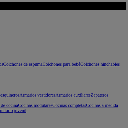
os
Colchones de espuma
Colchones para bebé
Colchones hinchables
esquineros
Armarios vestidores
Armarios auxiliares
Zapateros
 de cocina
Cocinas modulares
Cocinas completas
Cocinas a medida
mitorio juvenil