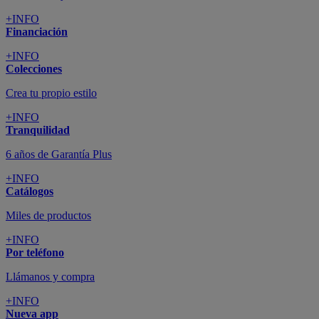
+INFO
Financiación
+INFO
Colecciones
Crea tu propio estilo
+INFO
Tranquilidad
6 años de Garantía Plus
+INFO
Catálogos
Miles de productos
+INFO
Por teléfono
Llámanos y compra
+INFO
Nueva app