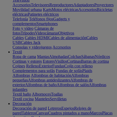
Televisión
Accesorios
Televisores
Reproductores
Adaptadores
Proyectores
Movilidad urbana
Karts
Motos eléctricas
Accesorios
Bicicletas
eléctricas
Patinetes eléctricos
Telefonía
Teléfonos fijos
Gadgets y
complementos
Smartphones
Foto y vídeo
Cámaras de
fotos
Trípodes
Videocámaras
Objetivos
Cables
Cables HDMI
Cables de alimentación
Cables
USB
Cables Jack
Consolas y videojuegos
Accesorios
Textil
Ropa de cama
Mantas
Almohadas
Colchas
Sábanas
Nórdicos
Cortinas y estores
Estores
Visillos
Cortinas
Barras de cortina
Cojines
Relleno
Exterior
Fundas
Cojín con relleno
Complementos para sofás
Fundas de sofás
Plaids
Alfombras
Alfombras de habitación
Alfombras
pequeñas
Alfombras antideslizantes
Alfombras de
exterior
Alfombras de baño
Alfombras de salón
Alfombras
infantiles
Textil baño
Albornoces
Toallas
Textil cocina
Manteles
Servilletas
Decoración
Decoración de pared
Letreros
Espejos
Relojes de
pared
Tableros
Canvas
Cuadros pintados a mano
Marcos
Placas