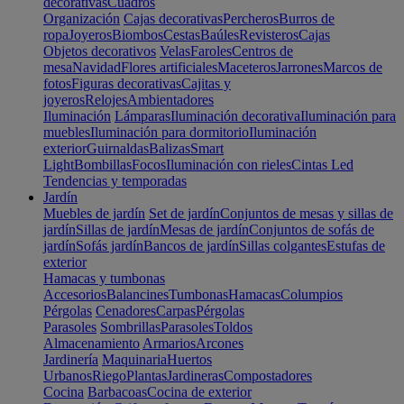
decorativas
Cuadros
Organización
Cajas decorativas
Percheros
Burros de
ropa
Joyeros
Biombos
Cestas
Baúles
Revisteros
Cajas
Objetos decorativos
Velas
Faroles
Centros de
mesa
Navidad
Flores artificiales
Maceteros
Jarrones
Marcos de
fotos
Figuras decorativas
Cajitas y
joyeros
Relojes
Ambientadores
Iluminación
Lámparas
Iluminación decorativa
Iluminación para
muebles
Iluminación para dormitorio
Iluminación
exterior
Guirnaldas
Balizas
Smart
Light
Bombillas
Focos
Iluminación con rieles
Cintas Led
Tendencias y temporadas
Jardín
Muebles de jardín
Set de jardín
Conjuntos de mesas y sillas de
jardín
Sillas de jardín
Mesas de jardín
Conjuntos de sofás de
jardín
Sofás jardín
Bancos de jardín
Sillas colgantes
Estufas de
exterior
Hamacas y tumbonas
Accesorios
Balancines
Tumbonas
Hamacas
Columpios
Pérgolas
Cenadores
Carpas
Pérgolas
Parasoles
Sombrillas
Parasoles
Toldos
Almacenamiento
Armarios
Arcones
Jardinería
Maquinaria
Huertos
Urbanos
Riego
Plantas
Jardineras
Compostadores
Cocina
Barbacoas
Cocina de exterior