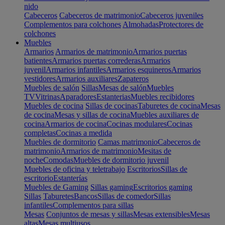
nido
Cabeceros
Cabeceros de matrimonio
Cabeceros juveniles
Complementos para colchones
Almohadas
Protectores de
colchones
Muebles
Armarios
Armarios de matrimonio
Armarios puertas
batientes
Armarios puertas correderas
Armarios
juvenil
Armarios infantiles
Armarios esquineros
Armarios
vestidores
Armarios auxiliares
Zapateros
Muebles de salón
Sillas
Mesas de salón
Muebles
TV
Vitrinas
Aparadores
Estanterias
Muebles recibidores
Muebles de cocina
Sillas de cocinas
Taburetes de cocina
Mesas
de cocina
Mesas y sillas de cocina
Muebles auxiliares de
cocina
Armarios de cocina
Cocinas modulares
Cocinas
completas
Cocinas a medida
Muebles de dormitorio
Camas matrimonio
Cabeceros de
matrimonio
Armarios de matrimonio
Mesitas de
noche
Comodas
Muebles de dormitorio juvenil
Muebles de oficina y teletrabajo
Escritorios
Sillas de
escritorio
Estanterías
Muebles de Gaming
Sillas gaming
Escritorios gaming
Sillas
Taburetes
Bancos
Sillas de comedor
Sillas
infantiles
Complementos para sillas
Mesas
Conjuntos de mesas y sillas
Mesas extensibles
Mesas
altas
Mesas multiusos