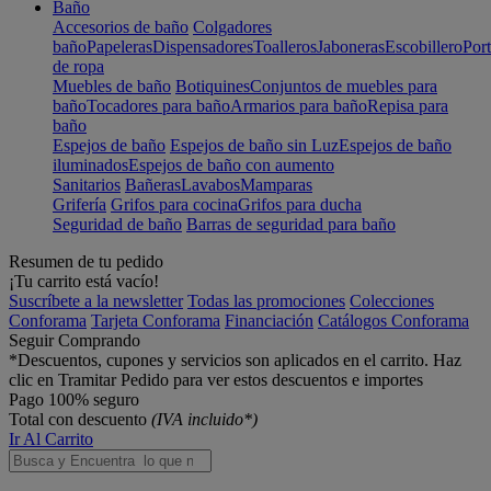
Baño
Accesorios de baño
Colgadores
baño
Papeleras
Dispensadores
Toalleros
Jaboneras
Escobillero
Port
de ropa
Muebles de baño
Botiquines
Conjuntos de muebles para
baño
Tocadores para baño
Armarios para baño
Repisa para
baño
Espejos de baño
Espejos de baño sin Luz
Espejos de baño
iluminados
Espejos de baño con aumento
Sanitarios
Bañeras
Lavabos
Mamparas
Grifería
Grifos para cocina
Grifos para ducha
Seguridad de baño
Barras de seguridad para baño
Resumen de tu pedido
¡Tu carrito está vacío!
Suscríbete a la newsletter
Todas las promociones
Colecciones
Conforama
Tarjeta Conforama
Financiación
Catálogos Conforama
Seguir Comprando
*Descuentos, cupones y servicios son aplicados en el carrito. Haz
clic en Tramitar Pedido para ver estos descuentos e importes
Pago 100% seguro
Total con descuento
(IVA incluido*)
Ir Al Carrito