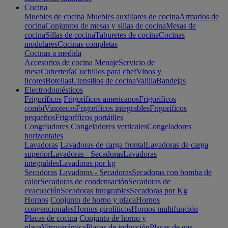
Cocina
Muebles de cocina
Muebles auxiliares de cocina
Armarios de
cocina
Conjuntos de mesas y sillas de cocina
Mesas de
cocina
Sillas de cocina
Taburetes de cocina
Cocinas
modulares
Cocinas completas
Cocinas a medida
Accesorios de cocina
Menaje
Servicio de
mesa
Cubertería
Cuchillos para chef
Vinos y
licores
Botellas
Utensilios de cocina
Vajilla
Bandejas
Electrodomésticos
Frigoríficos
Frigoríficos americanos
Frigoríficos
combi
Vinotecas
Frigoríficos integrables
Frigoríficos
pequeños
Frigoríficos portátiles
Congeladores
Congeladores verticales
Congeladores
horizontales
Lavadoras
Lavadoras de carga frontal
Lavadoras de carga
superior
Lavadoras - Secadoras
Lavadoras
integrables
Lavadoras por kg
Secadoras
Lavadoras - Secadoras
Secadoras con bomba de
calor
Secadoras de condensación
Secadoras de
evacuación
Secadoras integrables
Secadoras por Kg
Hornos
Conjunto de horno y placa
Hornos
convencionales
Hornos pirolíticos
Hornos multifunción
Placas de cocina
Conjunto de horno y
placa
Vitrocerámica
Placas de inducción
Placas de gas