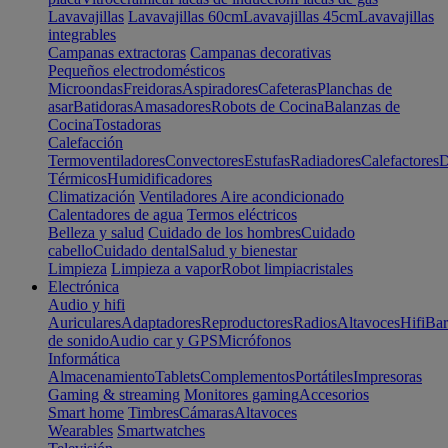
Lavavajillas
Lavavajillas 60cm
Lavavajillas 45cm
Lavavajillas
integrables
Campanas extractoras
Campanas decorativas
Pequeños electrodomésticos
Microondas
Freidoras
Aspiradores
Cafeteras
Planchas de
asar
Batidoras
Amasadores
Robots de Cocina
Balanzas de
Cocina
Tostadoras
Calefacción
Termoventiladores
Convectores
Estufas
Radiadores
Calefactores
D
Térmicos
Humidificadores
Climatización
Ventiladores
Aire acondicionado
Calentadores de agua
Termos eléctricos
Belleza y salud
Cuidado de los hombres
Cuidado
cabello
Cuidado dental
Salud y bienestar
Limpieza
Limpieza a vapor
Robot limpiacristales
Electrónica
Audio y hifi
Auriculares
Adaptadores
Reproductores
Radios
Altavoces
Hifi
Bar
de sonido
Audio car y GPS
Micrófonos
Informática
Almacenamiento
Tablets
Complementos
Portátiles
Impresoras
Gaming & streaming
Monitores gaming
Accesorios
Smart home
Timbres
Cámaras
Altavoces
Wearables
Smartwatches