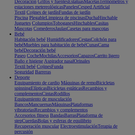
Decoración
Grifos y fuentes
Estatuas
Macetas
Termómetros y
estaciones metereológicas
Paneles
Cesped Artificial
Textil
Cojines de jardín
Fundas de jardín
Piscina
Plegable
Limpieza de piscinas
Ducha
Hinchable
Juguetes
Columpios
Toboganes
Hinchables
Casitas
Mascotas
Comederos
Jaulas
Casetas para mascotas
Bebé
Habitación bebé
Humidificadores
Cestas
Colchón para
bebé
Muebles para habitación de bebé
Cunas
Cama
bebé
Decoración bebé
Paseo
Coche
Mochilas
Accesorios
Capazos
Carrito ligero
Baño e higiene
Aspirador nasal
Orinales
Textil bebé
Cojines
Funda
Seguridad
Barreras
Deporte
Equipamiento de cardio
Máquinas de remo
Bicicletas
spinning
Elípticas
Bicicletas estáticas
Recambios y
complementos
Cintas
Rodillos
Equipamiento de musculación
Bancos
Mancuernas
Máquinas
Plataformas
vibratorias
Recambios y complementos
Accesorios fitness
Bandas
Barras
Plataforma de
step
Cuerdas
Bolas y esferas de equilibrio
Recuperación muscular
Electroestimulación
Terapia de
percusión