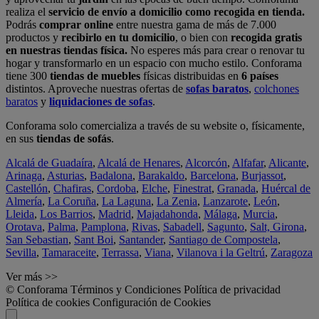
realiza el
servicio de envío a domicilio como recogida en tienda.
Podrás
comprar online
entre nuestra gama de más de 7.000
productos y
recibirlo en tu domicilio
, o bien con
recogida gratis
en nuestras tiendas física.
No esperes más para crear o renovar tu
hogar y transformarlo en un espacio con mucho estilo. Conforama
tiene 300
tiendas de muebles
físicas distribuidas en
6 países
distintos. Aproveche nuestras ofertas de
sofas baratos
,
colchones
baratos
y
liquidaciones de sofas
.
Conforama solo comercializa a través de su website o, físicamente,
en sus
tiendas de sofás
.
Alcalá de Guadaíra
,
Alcalá de Henares
,
Alcorcón
,
Alfafar
,
Alicante
,
Arinaga
,
Asturias
,
Badalona
,
Barakaldo
,
Barcelona
,
Burjassot
,
Castellón
,
Chafiras
,
Cordoba
,
Elche
,
Finestrat
,
Granada
,
Huércal de
Almería
,
La Coruña
,
La Laguna
,
La Zenia
,
Lanzarote
,
León
,
Lleida
,
Los Barrios
,
Madrid
,
Majadahonda
,
Málaga
,
Murcia
,
Orotava
,
Palma
,
Pamplona
,
Rivas
,
Sabadell
,
Sagunto
,
Salt, Girona
,
San Sebastian
,
Sant Boi
,
Santander
,
Santiago de Compostela
,
Sevilla
,
Tamaraceite
,
Terrassa
,
Viana
,
Vilanova i la Geltrú
,
Zaragoza
Ver más >>
© Conforama
Términos y Condiciones
Política de privacidad
Política de cookies
Configuración de Cookies