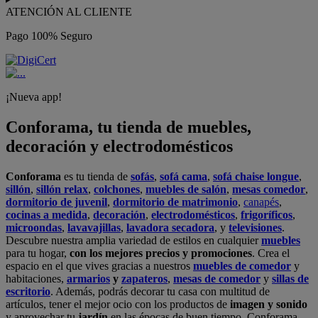
ATENCIÓN AL CLIENTE
Pago 100% Seguro
¡Nueva app!
Conforama, tu tienda de muebles,
decoración y electrodomésticos
Conforama
es tu tienda de
sofás
,
sofá cama
,
sofá chaise longue
,
sillón
,
sillón relax
,
colchones
,
muebles de salón
,
mesas comedor
,
dormitorio de juvenil
,
dormitorio de matrimonio
,
canapés
,
cocinas a medida
,
decoración
,
electrodomésticos
,
frigoríficos
,
microondas
,
lavavajillas
,
lavadora secadora
, y
televisiones
.
Descubre nuestra amplia variedad de estilos en cualquier
muebles
para tu hogar,
con los mejores precios y promociones
. Crea el
espacio en el que vives gracias a nuestros
muebles de comedor
y
habitaciones,
armarios
y
zapateros
,
mesas de comedor
y
sillas de
escritorio
. Además, podrás decorar tu casa con multitud de
artículos, tener el mejor ocio con los productos de
imagen y sonido
y aprovechar tu
jardín
en las épocas de buen tiempo. Conforama