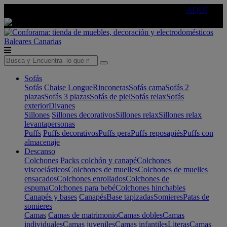
🔵Cambia tu electro con
-10% EXTRA
de descuento ☑️
AQUÍ
Baleares
Canarias
Sofás
Sofás
Chaise Longue
Rinconeras
Sofás cama
Sofás 2
plazas
Sofás 3 plazas
Sofás de piel
Sofás relax
Sofás
exterior
Divanes
Sillones
Sillones decorativos
Sillones relax
Sillones relax
levantapersonas
Puffs
Puffs decorativos
Puffs pera
Puffs reposapiés
Puffs con
almacenaje
Descanso
Colchones
Packs colchón y canapé
Colchones
viscoelásticos
Colchones de muelles
Colchones de muelles
ensacados
Colchones enrollados
Colchones de
espuma
Colchones para bebé
Colchones hinchables
Canapés y bases
Canapés
Base tapizadas
Somieres
Patas de
somieres
Camas
Camas de matrimonio
Camas dobles
Camas
individuales
Camas juveniles
Camas infantiles
Literas
Camas