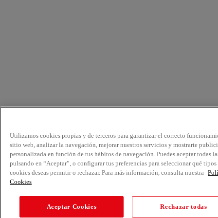
Utilizamos cookies propias y de terceros para garantizar el correcto funcionami
sitio web, analizar la navegación, mejorar nuestros servicios y mostrarte public
personalizada en función de tus hábitos de navegación. Puedes aceptar todas la
pulsando en “Aceptar”, o configurar tus preferencias para seleccionar qué tipos
cookies deseas permitir o rechazar. Para más información, consulta nuestra
Pol
Cookies
Aceptar Cookies
Rechazar todas