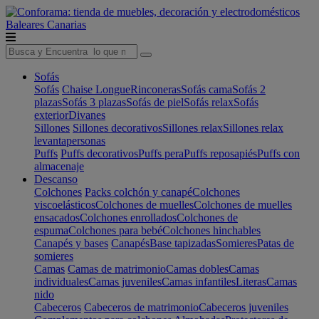
Baleares
Canarias
Sofás
Sofás
Chaise Longue
Rinconeras
Sofás cama
Sofás 2
plazas
Sofás 3 plazas
Sofás de piel
Sofás relax
Sofás
exterior
Divanes
Sillones
Sillones decorativos
Sillones relax
Sillones relax
levantapersonas
Puffs
Puffs decorativos
Puffs pera
Puffs reposapiés
Puffs con
almacenaje
Descanso
Colchones
Packs colchón y canapé
Colchones
viscoelásticos
Colchones de muelles
Colchones de muelles
ensacados
Colchones enrollados
Colchones de
espuma
Colchones para bebé
Colchones hinchables
Canapés y bases
Canapés
Base tapizadas
Somieres
Patas de
somieres
Camas
Camas de matrimonio
Camas dobles
Camas
individuales
Camas juveniles
Camas infantiles
Literas
Camas
nido
Cabeceros
Cabeceros de matrimonio
Cabeceros juveniles