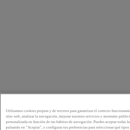
Utilizamos cookies propias y de terceros para garantizar el correcto funcionami
sitio web, analizar la navegación, mejorar nuestros servicios y mostrarte public
personalizada en función de tus hábitos de navegación. Puedes aceptar todas la
pulsando en “Aceptar”, o configurar tus preferencias para seleccionar qué tipos