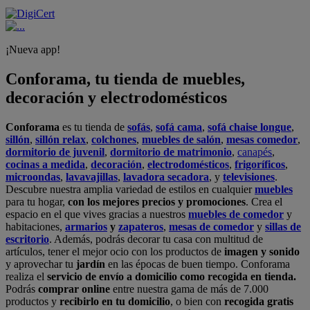
¡Nueva app!
Conforama, tu tienda de muebles,
decoración y electrodomésticos
Conforama
es tu tienda de
sofás
,
sofá cama
,
sofá chaise longue
,
sillón
,
sillón relax
,
colchones
,
muebles de salón
,
mesas comedor
,
dormitorio de juvenil
,
dormitorio de matrimonio
,
canapés
,
cocinas a medida
,
decoración
,
electrodomésticos
,
frigoríficos
,
microondas
,
lavavajillas
,
lavadora secadora
, y
televisiones
.
Descubre nuestra amplia variedad de estilos en cualquier
muebles
para tu hogar,
con los mejores precios y promociones
. Crea el
espacio en el que vives gracias a nuestros
muebles de comedor
y
habitaciones,
armarios
y
zapateros
,
mesas de comedor
y
sillas de
escritorio
. Además, podrás decorar tu casa con multitud de
artículos, tener el mejor ocio con los productos de
imagen y sonido
y aprovechar tu
jardín
en las épocas de buen tiempo. Conforama
realiza el
servicio de envío a domicilio como recogida en tienda.
Podrás
comprar online
entre nuestra gama de más de 7.000
productos y
recibirlo en tu domicilio
, o bien con
recogida gratis