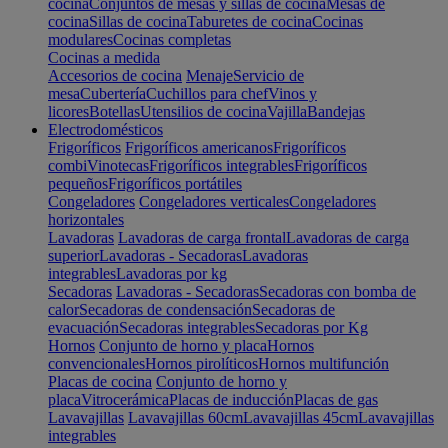
cocina
Conjuntos de mesas y sillas de cocina
Mesas de
cocina
Sillas de cocina
Taburetes de cocina
Cocinas
modulares
Cocinas completas
Cocinas a medida
Accesorios de cocina
Menaje
Servicio de
mesa
Cubertería
Cuchillos para chef
Vinos y
licores
Botellas
Utensilios de cocina
Vajilla
Bandejas
Electrodomésticos
Frigoríficos
Frigoríficos americanos
Frigoríficos
combi
Vinotecas
Frigoríficos integrables
Frigoríficos
pequeños
Frigoríficos portátiles
Congeladores
Congeladores verticales
Congeladores
horizontales
Lavadoras
Lavadoras de carga frontal
Lavadoras de carga
superior
Lavadoras - Secadoras
Lavadoras
integrables
Lavadoras por kg
Secadoras
Lavadoras - Secadoras
Secadoras con bomba de
calor
Secadoras de condensación
Secadoras de
evacuación
Secadoras integrables
Secadoras por Kg
Hornos
Conjunto de horno y placa
Hornos
convencionales
Hornos pirolíticos
Hornos multifunción
Placas de cocina
Conjunto de horno y
placa
Vitrocerámica
Placas de inducción
Placas de gas
Lavavajillas
Lavavajillas 60cm
Lavavajillas 45cm
Lavavajillas
integrables