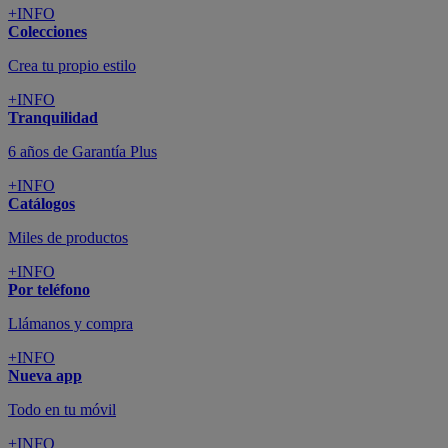
+INFO
Colecciones
Crea tu propio estilo
+INFO
Tranquilidad
6 años de Garantía Plus
+INFO
Catálogos
Miles de productos
+INFO
Por teléfono
Llámanos y compra
+INFO
Nueva app
Todo en tu móvil
+INFO