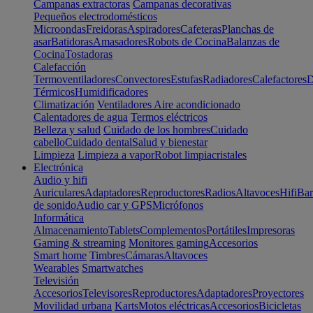
Campanas extractoras
Campanas decorativas
Pequeños electrodomésticos
Microondas
Freidoras
Aspiradores
Cafeteras
Planchas de
asar
Batidoras
Amasadores
Robots de Cocina
Balanzas de
Cocina
Tostadoras
Calefacción
Termoventiladores
Convectores
Estufas
Radiadores
Calefactores
D
Térmicos
Humidificadores
Climatización
Ventiladores
Aire acondicionado
Calentadores de agua
Termos eléctricos
Belleza y salud
Cuidado de los hombres
Cuidado
cabello
Cuidado dental
Salud y bienestar
Limpieza
Limpieza a vapor
Robot limpiacristales
Electrónica
Audio y hifi
Auriculares
Adaptadores
Reproductores
Radios
Altavoces
Hifi
Bar
de sonido
Audio car y GPS
Micrófonos
Informática
Almacenamiento
Tablets
Complementos
Portátiles
Impresoras
Gaming & streaming
Monitores gaming
Accesorios
Smart home
Timbres
Cámaras
Altavoces
Wearables
Smartwatches
Televisión
Accesorios
Televisores
Reproductores
Adaptadores
Proyectores
Movilidad urbana
Karts
Motos eléctricas
Accesorios
Bicicletas