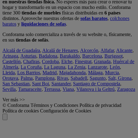
en nuestras tiendas física.
No esperes más para crear o renovar tu
hogar y transformarlo en un espacio con mucho estilo. Conforama
tiene 300
tiendas de muebles
físicas distribuidas en
6 países
distintos. Aproveche nuestras ofertas de
sofas baratos
,
colchones
baratos
y
liquidaciones de sofas
.
Conforama solo comercializa a través de su website o, físicamente,
en sus
tiendas de sofás
.
Alcalá de Guadaíra
,
Alcalá de Henares
,
Alcorcón
,
Alfafar
,
Alicante
,
Arinaga
,
Asturias
,
Badalona
,
Barakaldo
,
Barcelona
,
Burjassot
,
Castellón
,
Chafiras
,
Cordoba
,
Elche
,
Finestrat
,
Granada
,
Huércal de
Almería
,
La Coruña
,
La Laguna
,
La Zenia
,
Lanzarote
,
León
,
Lleida
,
Los Barrios
,
Madrid
,
Majadahonda
,
Málaga
,
Murcia
,
Orotava
,
Palma
,
Pamplona
,
Rivas
,
Sabadell
,
Sagunto
,
Salt, Girona
,
San Sebastian
,
Sant Boi
,
Santander
,
Santiago de Compostela
,
Sevilla
,
Tamaraceite
,
Terrassa
,
Viana
,
Vilanova i la Geltrú
,
Zaragoza
Ver más >>
© Conforama
Términos y Condiciones
Política de privacidad
Política de cookies
Configuración de Cookies