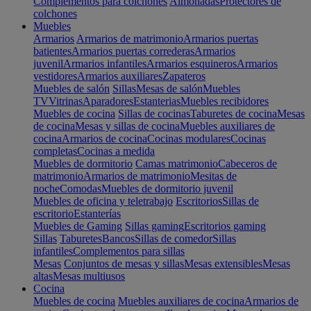
Complementos para colchones
Almohadas
Protectores de
colchones
Muebles
Armarios
Armarios de matrimonio
Armarios puertas
batientes
Armarios puertas correderas
Armarios
juvenil
Armarios infantiles
Armarios esquineros
Armarios
vestidores
Armarios auxiliares
Zapateros
Muebles de salón
Sillas
Mesas de salón
Muebles
TV
Vitrinas
Aparadores
Estanterias
Muebles recibidores
Muebles de cocina
Sillas de cocinas
Taburetes de cocina
Mesas
de cocina
Mesas y sillas de cocina
Muebles auxiliares de
cocina
Armarios de cocina
Cocinas modulares
Cocinas
completas
Cocinas a medida
Muebles de dormitorio
Camas matrimonio
Cabeceros de
matrimonio
Armarios de matrimonio
Mesitas de
noche
Comodas
Muebles de dormitorio juvenil
Muebles de oficina y teletrabajo
Escritorios
Sillas de
escritorio
Estanterías
Muebles de Gaming
Sillas gaming
Escritorios gaming
Sillas
Taburetes
Bancos
Sillas de comedor
Sillas
infantiles
Complementos para sillas
Mesas
Conjuntos de mesas y sillas
Mesas extensibles
Mesas
altas
Mesas multiusos
Cocina
Muebles de cocina
Muebles auxiliares de cocina
Armarios de