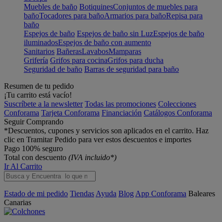
Muebles de baño
Botiquines
Conjuntos de muebles para
baño
Tocadores para baño
Armarios para baño
Repisa para
baño
Espejos de baño
Espejos de baño sin Luz
Espejos de baño
iluminados
Espejos de baño con aumento
Sanitarios
Bañeras
Lavabos
Mamparas
Grifería
Grifos para cocina
Grifos para ducha
Seguridad de baño
Barras de seguridad para baño
Resumen de tu pedido
¡Tu carrito está vacío!
Suscríbete a la newsletter
Todas las promociones
Colecciones
Conforama
Tarjeta Conforama
Financiación
Catálogos Conforama
Seguir Comprando
*Descuentos, cupones y servicios son aplicados en el carrito. Haz
clic en Tramitar Pedido para ver estos descuentos e importes
Pago 100% seguro
Total con descuento
(IVA incluido*)
Ir Al Carrito
Estado de mi pedido
Tiendas
Ayuda
Blog
App Conforama
Baleares
Canarias