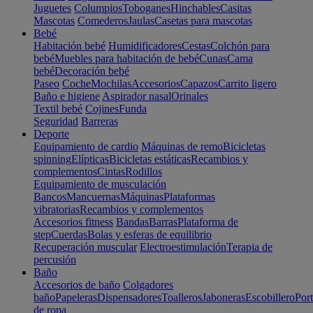
Juguetes
Columpios
Toboganes
Hinchables
Casitas
Mascotas
Comederos
Jaulas
Casetas para mascotas
Bebé
Habitación bebé
Humidificadores
Cestas
Colchón para
bebé
Muebles para habitación de bebé
Cunas
Cama
bebé
Decoración bebé
Paseo
Coche
Mochilas
Accesorios
Capazos
Carrito ligero
Baño e higiene
Aspirador nasal
Orinales
Textil bebé
Cojines
Funda
Seguridad
Barreras
Deporte
Equipamiento de cardio
Máquinas de remo
Bicicletas
spinning
Elípticas
Bicicletas estáticas
Recambios y
complementos
Cintas
Rodillos
Equipamiento de musculación
Bancos
Mancuernas
Máquinas
Plataformas
vibratorias
Recambios y complementos
Accesorios fitness
Bandas
Barras
Plataforma de
step
Cuerdas
Bolas y esferas de equilibrio
Recuperación muscular
Electroestimulación
Terapia de
percusión
Baño
Accesorios de baño
Colgadores
baño
Papeleras
Dispensadores
Toalleros
Jaboneras
Escobillero
Port
de ropa