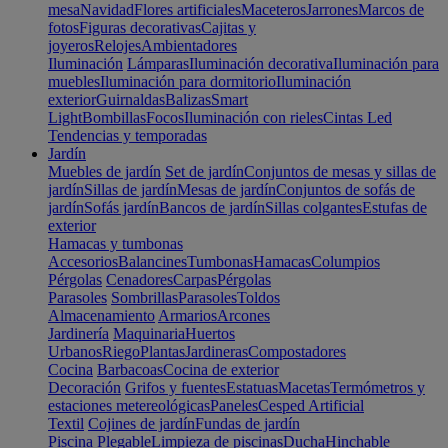
mesa
Navidad
Flores artificiales
Maceteros
Jarrones
Marcos de
fotos
Figuras decorativas
Cajitas y
joyeros
Relojes
Ambientadores
Iluminación
Lámparas
Iluminación decorativa
Iluminación para
muebles
Iluminación para dormitorio
Iluminación
exterior
Guirnaldas
Balizas
Smart
Light
Bombillas
Focos
Iluminación con rieles
Cintas Led
Tendencias y temporadas
Jardín
Muebles de jardín
Set de jardín
Conjuntos de mesas y sillas de
jardín
Sillas de jardín
Mesas de jardín
Conjuntos de sofás de
jardín
Sofás jardín
Bancos de jardín
Sillas colgantes
Estufas de
exterior
Hamacas y tumbonas
Accesorios
Balancines
Tumbonas
Hamacas
Columpios
Pérgolas
Cenadores
Carpas
Pérgolas
Parasoles
Sombrillas
Parasoles
Toldos
Almacenamiento
Armarios
Arcones
Jardinería
Maquinaria
Huertos
Urbanos
Riego
Plantas
Jardineras
Compostadores
Cocina
Barbacoas
Cocina de exterior
Decoración
Grifos y fuentes
Estatuas
Macetas
Termómetros y
estaciones metereológicas
Paneles
Cesped Artificial
Textil
Cojines de jardín
Fundas de jardín
Piscina
Plegable
Limpieza de piscinas
Ducha
Hinchable