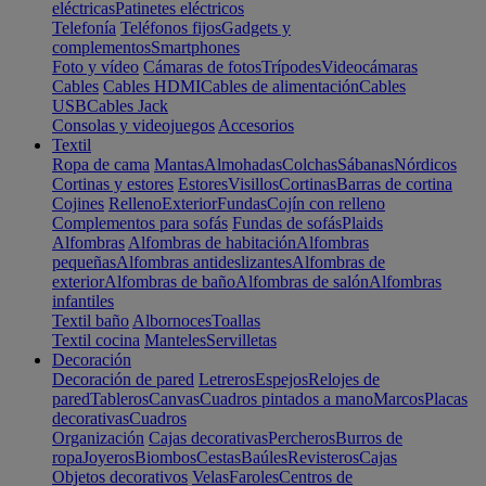
eléctricas
Patinetes eléctricos
Telefonía
Teléfonos fijos
Gadgets y
complementos
Smartphones
Foto y vídeo
Cámaras de fotos
Trípodes
Videocámaras
Cables
Cables HDMI
Cables de alimentación
Cables
USB
Cables Jack
Consolas y videojuegos
Accesorios
Textil
Ropa de cama
Mantas
Almohadas
Colchas
Sábanas
Nórdicos
Cortinas y estores
Estores
Visillos
Cortinas
Barras de cortina
Cojines
Relleno
Exterior
Fundas
Cojín con relleno
Complementos para sofás
Fundas de sofás
Plaids
Alfombras
Alfombras de habitación
Alfombras
pequeñas
Alfombras antideslizantes
Alfombras de
exterior
Alfombras de baño
Alfombras de salón
Alfombras
infantiles
Textil baño
Albornoces
Toallas
Textil cocina
Manteles
Servilletas
Decoración
Decoración de pared
Letreros
Espejos
Relojes de
pared
Tableros
Canvas
Cuadros pintados a mano
Marcos
Placas
decorativas
Cuadros
Organización
Cajas decorativas
Percheros
Burros de
ropa
Joyeros
Biombos
Cestas
Baúles
Revisteros
Cajas
Objetos decorativos
Velas
Faroles
Centros de