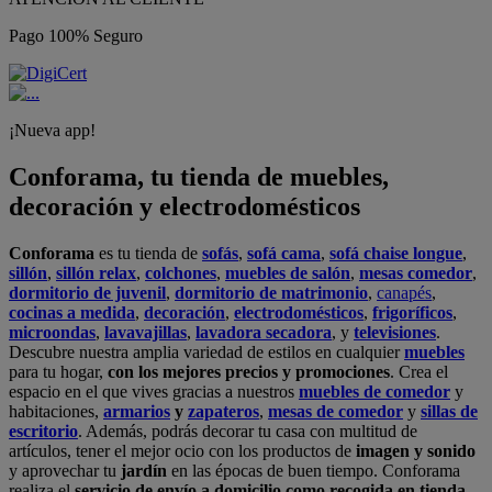
Pago 100% Seguro
¡Nueva app!
Conforama, tu tienda de muebles,
decoración y electrodomésticos
Conforama
es tu tienda de
sofás
,
sofá cama
,
sofá chaise longue
,
sillón
,
sillón relax
,
colchones
,
muebles de salón
,
mesas comedor
,
dormitorio de juvenil
,
dormitorio de matrimonio
,
canapés
,
cocinas a medida
,
decoración
,
electrodomésticos
,
frigoríficos
,
microondas
,
lavavajillas
,
lavadora secadora
, y
televisiones
.
Descubre nuestra amplia variedad de estilos en cualquier
muebles
para tu hogar,
con los mejores precios y promociones
. Crea el
espacio en el que vives gracias a nuestros
muebles de comedor
y
habitaciones,
armarios
y
zapateros
,
mesas de comedor
y
sillas de
escritorio
. Además, podrás decorar tu casa con multitud de
artículos, tener el mejor ocio con los productos de
imagen y sonido
y aprovechar tu
jardín
en las épocas de buen tiempo. Conforama
realiza el
servicio de envío a domicilio como recogida en tienda.