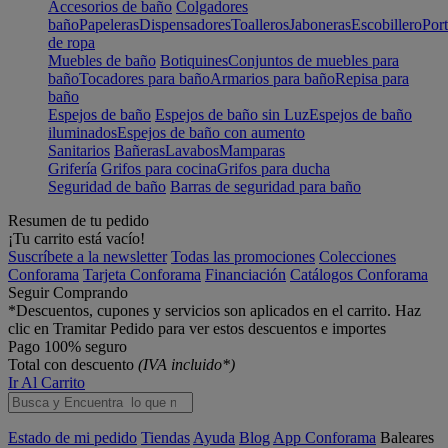
Accesorios de baño
Colgadores
baño
Papeleras
Dispensadores
Toalleros
Jaboneras
Escobillero
Port
de ropa
Muebles de baño
Botiquines
Conjuntos de muebles para
baño
Tocadores para baño
Armarios para baño
Repisa para
baño
Espejos de baño
Espejos de baño sin Luz
Espejos de baño
iluminados
Espejos de baño con aumento
Sanitarios
Bañeras
Lavabos
Mamparas
Grifería
Grifos para cocina
Grifos para ducha
Seguridad de baño
Barras de seguridad para baño
Resumen de tu pedido
¡Tu carrito está vacío!
Suscríbete a la newsletter
Todas las promociones
Colecciones
Conforama
Tarjeta Conforama
Financiación
Catálogos Conforama
Seguir Comprando
*Descuentos, cupones y servicios son aplicados en el carrito. Haz
clic en Tramitar Pedido para ver estos descuentos e importes
Pago 100% seguro
Total con descuento
(IVA incluido*)
Ir Al Carrito
Estado de mi pedido
Tiendas
Ayuda
Blog
App Conforama
Baleares