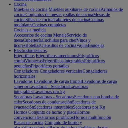
Cocina
Muebles de cocina
Muebles auxiliares de cocina
Armarios de
cocina
Conjuntos de mesas y sillas de cocina
Mesas de
cocina
Sillas de cocina
Taburetes de cocina
Cocinas
modulares
Cocinas completas
Cocinas a medida
Accesorios de cocina
Menaje
Servicio de
mesa
Cubertería
Cuchillos para chef
Vinos y
licores
Botellas
Utensilios de cocina
Vajilla
Bandejas
Electrodomésticos
Frigoríficos
Frigoríficos americanos
Frigoríficos
combi
Vinotecas
Frigoríficos integrables
Frigoríficos
pequeños
Frigoríficos portátiles
Congeladores
Congeladores verticales
Congeladores
horizontales
Lavadoras
Lavadoras de carga frontal
Lavadoras de carga
superior
Lavadoras - Secadoras
Lavadoras
integrables
Lavadoras por kg
Secadoras
Lavadoras - Secadoras
Secadoras con bomba de
calor
Secadoras de condensación
Secadoras de
evacuación
Secadoras integrables
Secadoras por Kg
Hornos
Conjunto de horno y placa
Hornos
convencionales
Hornos pirolíticos
Hornos multifunción
Placas de cocina
Conjunto de horno y
placa
Vitrocerámica
Placas de inducción
Placas de gas