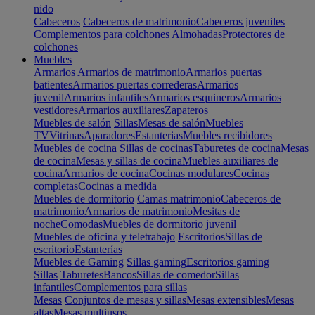
nido
Cabeceros
Cabeceros de matrimonio
Cabeceros juveniles
Complementos para colchones
Almohadas
Protectores de
colchones
Muebles
Armarios
Armarios de matrimonio
Armarios puertas
batientes
Armarios puertas correderas
Armarios
juvenil
Armarios infantiles
Armarios esquineros
Armarios
vestidores
Armarios auxiliares
Zapateros
Muebles de salón
Sillas
Mesas de salón
Muebles
TV
Vitrinas
Aparadores
Estanterias
Muebles recibidores
Muebles de cocina
Sillas de cocinas
Taburetes de cocina
Mesas
de cocina
Mesas y sillas de cocina
Muebles auxiliares de
cocina
Armarios de cocina
Cocinas modulares
Cocinas
completas
Cocinas a medida
Muebles de dormitorio
Camas matrimonio
Cabeceros de
matrimonio
Armarios de matrimonio
Mesitas de
noche
Comodas
Muebles de dormitorio juvenil
Muebles de oficina y teletrabajo
Escritorios
Sillas de
escritorio
Estanterías
Muebles de Gaming
Sillas gaming
Escritorios gaming
Sillas
Taburetes
Bancos
Sillas de comedor
Sillas
infantiles
Complementos para sillas
Mesas
Conjuntos de mesas y sillas
Mesas extensibles
Mesas
altas
Mesas multiusos