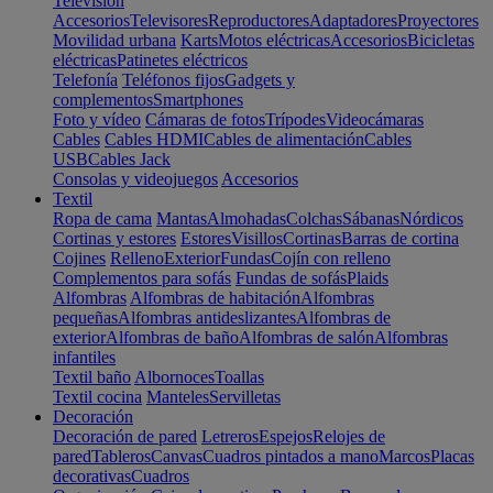
Televisión
Accesorios
Televisores
Reproductores
Adaptadores
Proyectores
Movilidad urbana
Karts
Motos eléctricas
Accesorios
Bicicletas
eléctricas
Patinetes eléctricos
Telefonía
Teléfonos fijos
Gadgets y
complementos
Smartphones
Foto y vídeo
Cámaras de fotos
Trípodes
Videocámaras
Cables
Cables HDMI
Cables de alimentación
Cables
USB
Cables Jack
Consolas y videojuegos
Accesorios
Textil
Ropa de cama
Mantas
Almohadas
Colchas
Sábanas
Nórdicos
Cortinas y estores
Estores
Visillos
Cortinas
Barras de cortina
Cojines
Relleno
Exterior
Fundas
Cojín con relleno
Complementos para sofás
Fundas de sofás
Plaids
Alfombras
Alfombras de habitación
Alfombras
pequeñas
Alfombras antideslizantes
Alfombras de
exterior
Alfombras de baño
Alfombras de salón
Alfombras
infantiles
Textil baño
Albornoces
Toallas
Textil cocina
Manteles
Servilletas
Decoración
Decoración de pared
Letreros
Espejos
Relojes de
pared
Tableros
Canvas
Cuadros pintados a mano
Marcos
Placas
decorativas
Cuadros