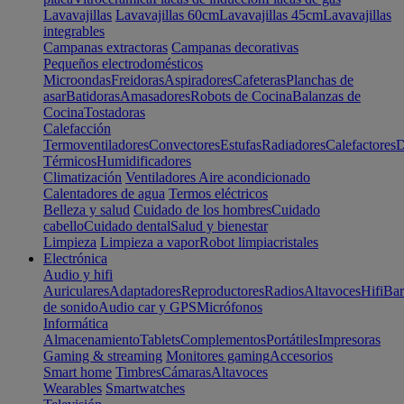
Lavavajillas
Lavavajillas 60cm
Lavavajillas 45cm
Lavavajillas
integrables
Campanas extractoras
Campanas decorativas
Pequeños electrodomésticos
Microondas
Freidoras
Aspiradores
Cafeteras
Planchas de
asar
Batidoras
Amasadores
Robots de Cocina
Balanzas de
Cocina
Tostadoras
Calefacción
Termoventiladores
Convectores
Estufas
Radiadores
Calefactores
D
Térmicos
Humidificadores
Climatización
Ventiladores
Aire acondicionado
Calentadores de agua
Termos eléctricos
Belleza y salud
Cuidado de los hombres
Cuidado
cabello
Cuidado dental
Salud y bienestar
Limpieza
Limpieza a vapor
Robot limpiacristales
Electrónica
Audio y hifi
Auriculares
Adaptadores
Reproductores
Radios
Altavoces
Hifi
Bar
de sonido
Audio car y GPS
Micrófonos
Informática
Almacenamiento
Tablets
Complementos
Portátiles
Impresoras
Gaming & streaming
Monitores gaming
Accesorios
Smart home
Timbres
Cámaras
Altavoces
Wearables
Smartwatches