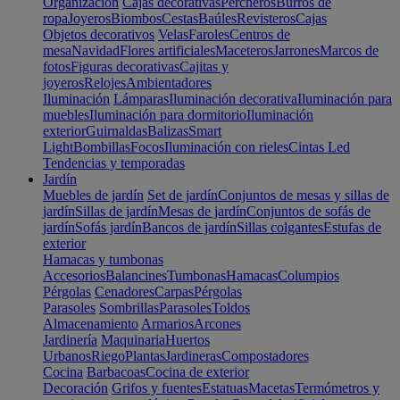
Organización
Cajas decorativas
Percheros
Burros de
ropa
Joyeros
Biombos
Cestas
Baúles
Revisteros
Cajas
Objetos decorativos
Velas
Faroles
Centros de
mesa
Navidad
Flores artificiales
Maceteros
Jarrones
Marcos de
fotos
Figuras decorativas
Cajitas y
joyeros
Relojes
Ambientadores
Iluminación
Lámparas
Iluminación decorativa
Iluminación para
muebles
Iluminación para dormitorio
Iluminación
exterior
Guirnaldas
Balizas
Smart
Light
Bombillas
Focos
Iluminación con rieles
Cintas Led
Tendencias y temporadas
Jardín
Muebles de jardín
Set de jardín
Conjuntos de mesas y sillas de
jardín
Sillas de jardín
Mesas de jardín
Conjuntos de sofás de
jardín
Sofás jardín
Bancos de jardín
Sillas colgantes
Estufas de
exterior
Hamacas y tumbonas
Accesorios
Balancines
Tumbonas
Hamacas
Columpios
Pérgolas
Cenadores
Carpas
Pérgolas
Parasoles
Sombrillas
Parasoles
Toldos
Almacenamiento
Armarios
Arcones
Jardinería
Maquinaria
Huertos
Urbanos
Riego
Plantas
Jardineras
Compostadores
Cocina
Barbacoas
Cocina de exterior
Decoración
Grifos y fuentes
Estatuas
Macetas
Termómetros y