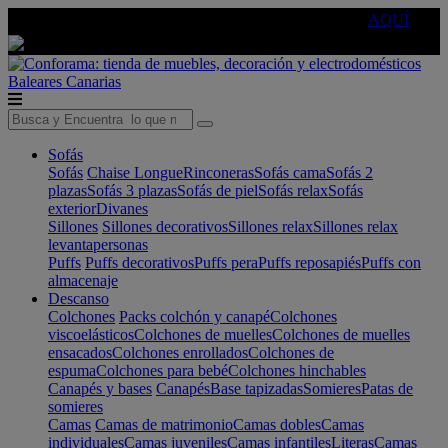
🔵Cambia tu electro con
-10% EXTRA
de descuento ☑️
AQUÍ
Baleares
Canarias
Sofás
Sofás
Chaise Longue
Rinconeras
Sofás cama
Sofás 2
plazas
Sofás 3 plazas
Sofás de piel
Sofás relax
Sofás
exterior
Divanes
Sillones
Sillones decorativos
Sillones relax
Sillones relax
levantapersonas
Puffs
Puffs decorativos
Puffs pera
Puffs reposapiés
Puffs con
almacenaje
Descanso
Colchones
Packs colchón y canapé
Colchones
viscoelásticos
Colchones de muelles
Colchones de muelles
ensacados
Colchones enrollados
Colchones de
espuma
Colchones para bebé
Colchones hinchables
Canapés y bases
Canapés
Base tapizadas
Somieres
Patas de
somieres
Camas
Camas de matrimonio
Camas dobles
Camas
individuales
Camas juveniles
Camas infantiles
Literas
Camas