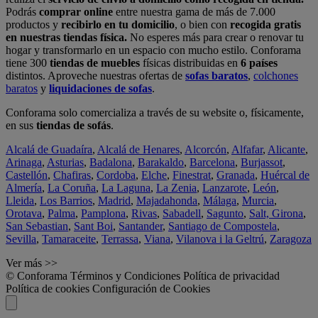
Podrás
comprar online
entre nuestra gama de más de 7.000
productos y
recibirlo en tu domicilio
, o bien con
recogida gratis
en nuestras tiendas física.
No esperes más para crear o renovar tu
hogar y transformarlo en un espacio con mucho estilo. Conforama
tiene 300
tiendas de muebles
físicas distribuidas en
6 países
distintos. Aproveche nuestras ofertas de
sofas baratos
,
colchones
baratos
y
liquidaciones de sofas
.
Conforama solo comercializa a través de su website o, físicamente,
en sus
tiendas de sofás
.
Alcalá de Guadaíra
,
Alcalá de Henares
,
Alcorcón
,
Alfafar
,
Alicante
,
Arinaga
,
Asturias
,
Badalona
,
Barakaldo
,
Barcelona
,
Burjassot
,
Castellón
,
Chafiras
,
Cordoba
,
Elche
,
Finestrat
,
Granada
,
Huércal de
Almería
,
La Coruña
,
La Laguna
,
La Zenia
,
Lanzarote
,
León
,
Lleida
,
Los Barrios
,
Madrid
,
Majadahonda
,
Málaga
,
Murcia
,
Orotava
,
Palma
,
Pamplona
,
Rivas
,
Sabadell
,
Sagunto
,
Salt, Girona
,
San Sebastian
,
Sant Boi
,
Santander
,
Santiago de Compostela
,
Sevilla
,
Tamaraceite
,
Terrassa
,
Viana
,
Vilanova i la Geltrú
,
Zaragoza
Ver más >>
© Conforama
Términos y Condiciones
Política de privacidad
Política de cookies
Configuración de Cookies