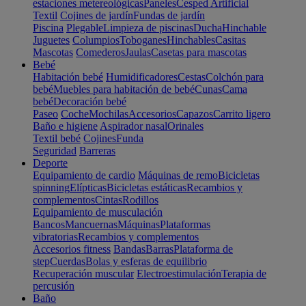
estaciones metereológicas
Paneles
Cesped Artificial
Textil
Cojines de jardín
Fundas de jardín
Piscina
Plegable
Limpieza de piscinas
Ducha
Hinchable
Juguetes
Columpios
Toboganes
Hinchables
Casitas
Mascotas
Comederos
Jaulas
Casetas para mascotas
Bebé
Habitación bebé
Humidificadores
Cestas
Colchón para
bebé
Muebles para habitación de bebé
Cunas
Cama
bebé
Decoración bebé
Paseo
Coche
Mochilas
Accesorios
Capazos
Carrito ligero
Baño e higiene
Aspirador nasal
Orinales
Textil bebé
Cojines
Funda
Seguridad
Barreras
Deporte
Equipamiento de cardio
Máquinas de remo
Bicicletas
spinning
Elípticas
Bicicletas estáticas
Recambios y
complementos
Cintas
Rodillos
Equipamiento de musculación
Bancos
Mancuernas
Máquinas
Plataformas
vibratorias
Recambios y complementos
Accesorios fitness
Bandas
Barras
Plataforma de
step
Cuerdas
Bolas y esferas de equilibrio
Recuperación muscular
Electroestimulación
Terapia de
percusión
Baño