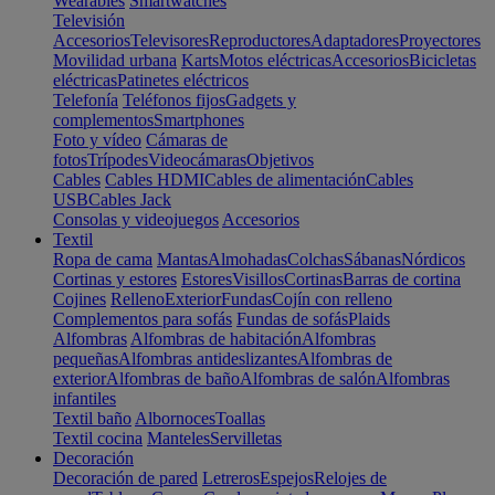
Wearables
Smartwatches
Televisión
Accesorios
Televisores
Reproductores
Adaptadores
Proyectores
Movilidad urbana
Karts
Motos eléctricas
Accesorios
Bicicletas
eléctricas
Patinetes eléctricos
Telefonía
Teléfonos fijos
Gadgets y
complementos
Smartphones
Foto y vídeo
Cámaras de
fotos
Trípodes
Videocámaras
Objetivos
Cables
Cables HDMI
Cables de alimentación
Cables
USB
Cables Jack
Consolas y videojuegos
Accesorios
Textil
Ropa de cama
Mantas
Almohadas
Colchas
Sábanas
Nórdicos
Cortinas y estores
Estores
Visillos
Cortinas
Barras de cortina
Cojines
Relleno
Exterior
Fundas
Cojín con relleno
Complementos para sofás
Fundas de sofás
Plaids
Alfombras
Alfombras de habitación
Alfombras
pequeñas
Alfombras antideslizantes
Alfombras de
exterior
Alfombras de baño
Alfombras de salón
Alfombras
infantiles
Textil baño
Albornoces
Toallas
Textil cocina
Manteles
Servilletas
Decoración
Decoración de pared
Letreros
Espejos
Relojes de