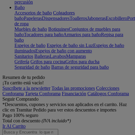
percusión
Baño
Accesorios de baño
Colgadores
baño
Papeleras
Dispensadores
Toalleros
Jaboneras
Escobillero
Port
de ropa
Muebles de baño
Botiquines
Conjuntos de muebles para
baño
Tocadores para baño
Armarios para baño
Repisa para
baño
Espejos de baño
Espejos de baño sin Luz
Espejos de baño
iluminados
Espejos de baño con aumento
Sanitarios
Bañeras
Lavabos
Mamparas
Grifería
Grifos para cocina
Grifos para ducha
Seguridad de baño
Barras de seguridad para baño
Resumen de tu pedido
¡Tu carrito está vacío!
Suscríbete a la newsletter
Todas las promociones
Colecciones
Conforama
Tarjeta Conforama
Financiación
Catálogos Conforama
Seguir Comprando
*Descuentos, cupones y servicios son aplicados en el carrito. Haz
clic en Tramitar Pedido para ver estos descuentos e importes
Pago 100% seguro
Total con descuento
(IVA incluido*)
Ir Al Carrito