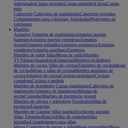
individuales
Camas juveniles
Camas infantiles
Literas
Camas
nido
Cabeceros
Cabeceros de matrimonio
Cabeceros juveniles
Complementos para colchones
Almohadas
Protectores de
colchones
Muebles
Armarios
Armarios de matrimonio
Armarios puertas
batientes
Armarios puertas correderas
Armarios
juvenil
Armarios infantiles
Armarios esquineros
Armarios
vestidores
Armarios auxiliares
Zapateros
Muebles de salón
Sillas
Mesas de salón
Muebles
TV
Vitrinas
Aparadores
Estanterias
Muebles recibidores
Muebles de cocina
Sillas de cocinas
Taburetes de cocina
Mesas
de cocina
Mesas y sillas de cocina
Muebles auxiliares de
cocina
Armarios de cocina
Cocinas modulares
Cocinas
completas
Cocinas a medida
Muebles de dormitorio
Camas matrimonio
Cabeceros de
matrimonio
Armarios de matrimonio
Mesitas de
noche
Comodas
Muebles de dormitorio juvenil
Muebles de oficina y teletrabajo
Escritorios
Sillas de
escritorio
Estanterías
Muebles de Gaming
Sillas gaming
Escritorios gaming
Sillas
Taburetes
Bancos
Sillas de comedor
Sillas
infantiles
Complementos para sillas
Mesas
Conjuntos de mesas y sillas
Mesas extensibles
Mesas