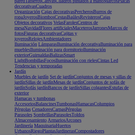
pared
Tableros
Canvas
Cuadros pintados a mano
Marcos
Placas
decorativas
Cuadros
Organización
Cajas decorativas
Percheros
Burros de
ropa
Joyeros
Biombos
Cestas
Baúles
Revisteros
Cajas
Objetos decorativos
Velas
Faroles
Centros de
mesa
Navidad
Flores artificiales
Maceteros
Jarrones
Marcos de
fotos
Figuras decorativas
Cajitas y
joyeros
Relojes
Ambientadores
Iluminación
Lámparas
Iluminación decorativa
Iluminación para
muebles
Iluminación para dormitorio
Iluminación
exterior
Guirnaldas
Balizas
Smart
Light
Bombillas
Focos
Iluminación con rieles
Cintas Led
Tendencias y temporadas
Jardín
Muebles de jardín
Set de jardín
Conjuntos de mesas y sillas de
jardín
Sillas de jardín
Mesas de jardín
Conjuntos de sofás de
jardín
Sofás jardín
Bancos de jardín
Sillas colgantes
Estufas de
exterior
Hamacas y tumbonas
Accesorios
Balancines
Tumbonas
Hamacas
Columpios
Pérgolas
Cenadores
Carpas
Pérgolas
Parasoles
Sombrillas
Parasoles
Toldos
Almacenamiento
Armarios
Arcones
Jardinería
Maquinaria
Huertos
Urbanos
Riego
Plantas
Jardineras
Compostadores