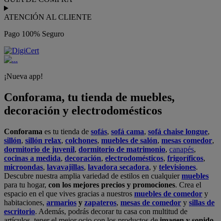
ATENCIÓN AL CLIENTE
Pago 100% Seguro
¡Nueva app!
Conforama, tu tienda de muebles,
decoración y electrodomésticos
Conforama
es tu tienda de
sofás
,
sofá cama
,
sofá chaise longue
,
sillón
,
sillón relax
,
colchones
,
muebles de salón
,
mesas comedor
,
dormitorio de juvenil
,
dormitorio de matrimonio
,
canapés
,
cocinas a medida
,
decoración
,
electrodomésticos
,
frigoríficos
,
microondas
,
lavavajillas
,
lavadora secadora
, y
televisiones
.
Descubre nuestra amplia variedad de estilos en cualquier
muebles
para tu hogar,
con los mejores precios y promociones
. Crea el
espacio en el que vives gracias a nuestros
muebles de comedor
y
habitaciones,
armarios
y
zapateros
,
mesas de comedor
y
sillas de
escritorio
. Además, podrás decorar tu casa con multitud de
artículos, tener el mejor ocio con los productos de
imagen y sonido