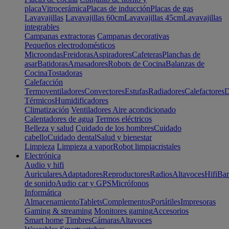
placa
Vitrocerámica
Placas de inducción
Placas de gas
Lavavajillas
Lavavajillas 60cm
Lavavajillas 45cm
Lavavajillas
integrables
Campanas extractoras
Campanas decorativas
Pequeños electrodomésticos
Microondas
Freidoras
Aspiradores
Cafeteras
Planchas de
asar
Batidoras
Amasadores
Robots de Cocina
Balanzas de
Cocina
Tostadoras
Calefacción
Termoventiladores
Convectores
Estufas
Radiadores
Calefactores
D
Térmicos
Humidificadores
Climatización
Ventiladores
Aire acondicionado
Calentadores de agua
Termos eléctricos
Belleza y salud
Cuidado de los hombres
Cuidado
cabello
Cuidado dental
Salud y bienestar
Limpieza
Limpieza a vapor
Robot limpiacristales
Electrónica
Audio y hifi
Auriculares
Adaptadores
Reproductores
Radios
Altavoces
Hifi
Bar
de sonido
Audio car y GPS
Micrófonos
Informática
Almacenamiento
Tablets
Complementos
Portátiles
Impresoras
Gaming & streaming
Monitores gaming
Accesorios
Smart home
Timbres
Cámaras
Altavoces