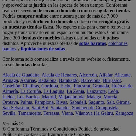
y aprovechar tu
jardín
en las épocas de buen tiempo. Conforama
realiza el
servicio de envío a domicilio como recogida en tienda.
Podrás
comprar online
entre nuestra gama de más de 7.000
productos y
recibirlo en tu domicilio
, o bien con
recogida gratis
en nuestras tiendas física.
No esperes más para crear o renovar tu
hogar y transformarlo en un espacio con mucho estilo. Conforama
tiene 300
tiendas de muebles
físicas distribuidas en
6 países
distintos. Aproveche nuestras ofertas de
sofas baratos
,
colchones
baratos
y
liquidaciones de sofas
.
Conforama solo comercializa a través de su website o, físicamente,
en sus
tiendas de sofás
.
Alcalá de Guadaíra
,
Alcalá de Henares
,
Alcorcón
,
Alfafar
,
Alicante
,
Arinaga
,
Asturias
,
Badalona
,
Barakaldo
,
Barcelona
,
Burjassot
,
Castellón
,
Chafiras
,
Cordoba
,
Elche
,
Finestrat
,
Granada
,
Huércal de
Almería
,
La Coruña
,
La Laguna
,
La Zenia
,
Lanzarote
,
León
,
Lleida
,
Los Barrios
,
Madrid
,
Majadahonda
,
Málaga
,
Murcia
,
Orotava
,
Palma
,
Pamplona
,
Rivas
,
Sabadell
,
Sagunto
,
Salt, Girona
,
San Sebastian
,
Sant Boi
,
Santander
,
Santiago de Compostela
,
Sevilla
,
Tamaraceite
,
Terrassa
,
Viana
,
Vilanova i la Geltrú
,
Zaragoza
Ver más >>
© Conforama
Términos y Condiciones
Política de privacidad
Política de cookies
Configuración de Cookies