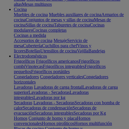
altas
Mesas multiusos
Cocina
Muebles de cocina
Muebles auxiliares de cocina
Armarios de
cocina
Conjuntos de mesas y sillas de cocina
Mesas de
cocina
Sillas de cocina
Taburetes de cocina
Cocinas
modulares
Cocinas completas
Cocinas a medida
Accesorios de cocina
Menaje
Servicio de
mesa
Cubertería
Cuchillos para chef
Vinos y
licores
Botellas
Utensilios de cocina
Vajilla
Bandejas
Electrodomésticos
Frigoríficos
Frigoríficos americanos
Frigoríficos
combi
Vinotecas
Frigoríficos integrables
Frigoríficos
pequeños
Frigoríficos portátiles
Congeladores
Congeladores verticales
Congeladores
horizontales
Lavadoras
Lavadoras de carga frontal
Lavadoras de carga
superior
Lavadoras - Secadoras
Lavadoras
integrables
Lavadoras por kg
Secadoras
Lavadoras - Secadoras
Secadoras con bomba de
calor
Secadoras de condensación
Secadoras de
evacuación
Secadoras integrables
Secadoras por Kg
Hornos
Conjunto de horno y placa
Hornos
convencionales
Hornos pirolíticos
Hornos multifunción
Placas de cocina
Conjunto de horno y