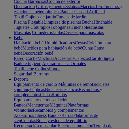
Cocina
Barbacoas
Cocina de exterior
Decoración
Grifos y fuentes
Estatuas
Macetas
Termómetros y
estaciones metereológicas
Paneles
Cesped Artificial
Textil
Cojines de jardín
Fundas de jardín
Piscina
Plegable
Limpieza de piscinas
Ducha
Hinchable
Juguetes
Columpios
Toboganes
Hinchables
Casitas
Mascotas
Comederos
Jaulas
Casetas para mascotas
Bebé
Habitación bebé
Humidificadores
Cestas
Colchón para
bebé
Muebles para habitación de bebé
Cunas
Cama
bebé
Decoración bebé
Paseo
Coche
Mochilas
Accesorios
Capazos
Carrito ligero
Baño e higiene
Aspirador nasal
Orinales
Textil bebé
Cojines
Funda
Seguridad
Barreras
Deporte
Equipamiento de cardio
Máquinas de remo
Bicicletas
spinning
Elípticas
Bicicletas estáticas
Recambios y
complementos
Cintas
Rodillos
Equipamiento de musculación
Bancos
Mancuernas
Máquinas
Plataformas
vibratorias
Recambios y complementos
Accesorios fitness
Bandas
Barras
Plataforma de
step
Cuerdas
Bolas y esferas de equilibrio
Recuperación muscular
Electroestimulación
Terapia de