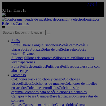
🔵Cambia tu electro con
-10% EXTRA
de descuento ☑️
AQUÍ
0d
12h
11m
31s
Baleares
Canarias
Sofás
Sofás
Chaise Longue
Rinconeras
Sofás cama
Sofás 2
plazas
Sofás 3 plazas
Sofás de piel
Sofás relax
Sofás
exterior
Divanes
Sillones
Sillones decorativos
Sillones relax
Sillones relax
levantapersonas
Puffs
Puffs decorativos
Puffs pera
Puffs reposapiés
Puffs con
almacenaje
Descanso
Colchones
Packs colchón y canapé
Colchones
viscoelásticos
Colchones de muelles
Colchones de muelles
ensacados
Colchones enrollados
Colchones de
espuma
Colchones para bebé
Colchones hinchables
Canapés y bases
Canapés
Base tapizadas
Somieres
Patas de
somieres
Camas
Camas de matrimonio
Camas dobles
Camas