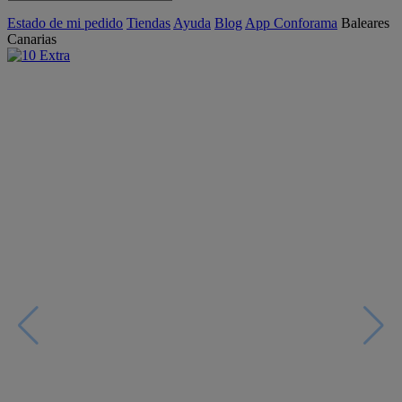
Estado de mi pedido
Tiendas
Ayuda
Blog
App Conforama
Baleares
Canarias