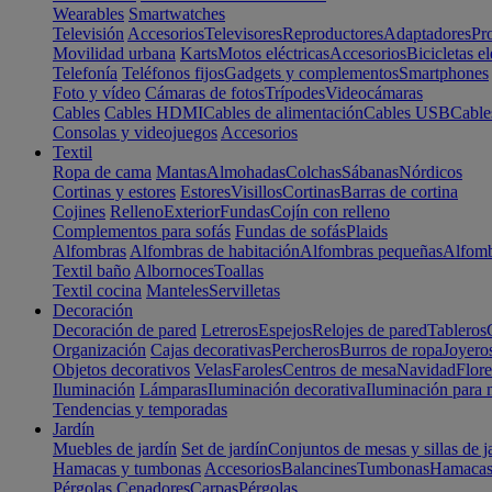
Wearables
Smartwatches
Televisión
Accesorios
Televisores
Reproductores
Adaptadores
Pr
Movilidad urbana
Karts
Motos eléctricas
Accesorios
Bicicletas el
Telefonía
Teléfonos fijos
Gadgets y complementos
Smartphones
Foto y vídeo
Cámaras de fotos
Trípodes
Videocámaras
Cables
Cables HDMI
Cables de alimentación
Cables USB
Cable
Consolas y videojuegos
Accesorios
Textil
Ropa de cama
Mantas
Almohadas
Colchas
Sábanas
Nórdicos
Cortinas y estores
Estores
Visillos
Cortinas
Barras de cortina
Cojines
Relleno
Exterior
Fundas
Cojín con relleno
Complementos para sofás
Fundas de sofás
Plaids
Alfombras
Alfombras de habitación
Alfombras pequeñas
Alfomb
Textil baño
Albornoces
Toallas
Textil cocina
Manteles
Servilletas
Decoración
Decoración de pared
Letreros
Espejos
Relojes de pared
Tableros
Organización
Cajas decorativas
Percheros
Burros de ropa
Joyero
Objetos decorativos
Velas
Faroles
Centros de mesa
Navidad
Flore
Iluminación
Lámparas
Iluminación decorativa
Iluminación para 
Tendencias y temporadas
Jardín
Muebles de jardín
Set de jardín
Conjuntos de mesas y sillas de j
Hamacas y tumbonas
Accesorios
Balancines
Tumbonas
Hamaca
Pérgolas
Cenadores
Carpas
Pérgolas