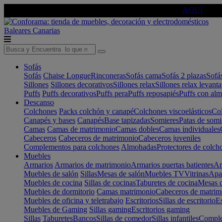
🔵Cambia tu electro con
-10% EXTRA
de descuento ☑️
AQUÍ
Baleares
Canarias
Sofás
Sofás
Chaise Longue
Rinconeras
Sofás cama
Sofás 2 plazas
Sofá
Sillones
Sillones decorativos
Sillones relax
Sillones relax levant
Puffs
Puffs decorativos
Puffs pera
Puffs reposapiés
Puffs con al
Descanso
Colchones
Packs colchón y canapé
Colchones viscoelásticos
Col
Canapés y bases
Canapés
Base tapizadas
Somieres
Patas de somi
Camas
Camas de matrimonio
Camas dobles
Camas individuales
Cabeceros
Cabeceros de matrimonio
Cabeceros juveniles
Complementos para colchones
Almohadas
Protectores de colch
Muebles
Armarios
Armarios de matrimonio
Armarios puertas batientes
Ar
Muebles de salón
Sillas
Mesas de salón
Muebles TV
Vitrinas
Apa
Muebles de cocina
Sillas de cocinas
Taburetes de cocina
Mesas d
Muebles de dormitorio
Camas matrimonio
Cabeceros de matrim
Muebles de oficina y teletrabajo
Escritorios
Sillas de escritorio
Es
Muebles de Gaming
Sillas gaming
Escritorios gaming
Sillas
Taburetes
Bancos
Sillas de comedor
Sillas infantiles
Complem