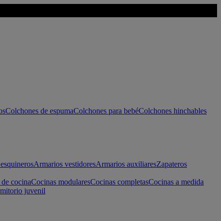
os
Colchones de espuma
Colchones para bebé
Colchones hinchables
esquineros
Armarios vestidores
Armarios auxiliares
Zapateros
 de cocina
Cocinas modulares
Cocinas completas
Cocinas a medida
mitorio juvenil