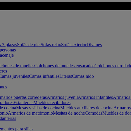
s 3 plazas
Sofás de piel
Sofás relax
Sofás exterior
Divanes
apersonas
macenaje
chones de muelles
Colchones de muelles ensacados
Colchones enrollad
eres
Camas juveniles
Camas infantiles
Literas
Camas nido
ones
marios puertas correderas
Armarios juvenil
Armarios infantiles
Armarios 
radores
Estanterias
Muebles recibidores
e cocina
Mesas y sillas de cocina
Muebles auxiliares de cocina
Armarios
onio
Armarios de matrimonio
Mesitas de noche
Comodas
Muebles de dor
tanterías
entos para sillas