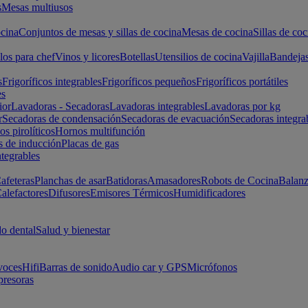
s
Mesas multiusos
cina
Conjuntos de mesas y sillas de cocina
Mesas de cocina
Sillas de coc
los para chef
Vinos y licores
Botellas
Utensilios de cocina
Vajilla
Bandeja
s
Frigoríficos integrables
Frigoríficos pequeños
Frigoríficos portátiles
es
ior
Lavadoras - Secadoras
Lavadoras integrables
Lavadoras por kg
r
Secadoras de condensación
Secadoras de evacuación
Secadoras integra
s pirolíticos
Hornos multifunción
s de inducción
Placas de gas
ntegrables
afeteras
Planchas de asar
Batidoras
Amasadores
Robots de Cocina
Balanz
alefactores
Difusores
Emisores Térmicos
Humidificadores
o dental
Salud y bienestar
voces
Hifi
Barras de sonido
Audio car y GPS
Micrófonos
presoras