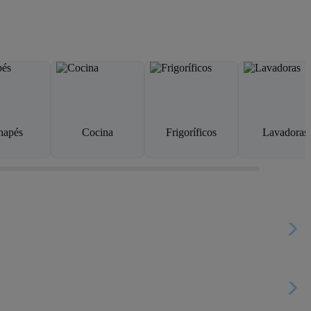
napés
Cocina
Frigoríficos
Lavadoras