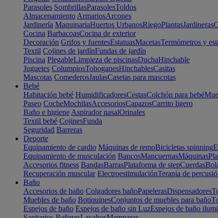
Parasoles
Sombrillas
Parasoles
Toldos
Almacenamiento
Armarios
Arcones
Jardinería
Maquinaria
Huertos Urbanos
Riego
Plantas
Jardineras
C
Cocina
Barbacoas
Cocina de exterior
Decoración
Grifos y fuentes
Estatuas
Macetas
Termómetros y est
Textil
Cojines de jardín
Fundas de jardín
Piscina
Plegable
Limpieza de piscinas
Ducha
Hinchable
Juguetes
Columpios
Toboganes
Hinchables
Casitas
Mascotas
Comederos
Jaulas
Casetas para mascotas
Bebé
Habitación bebé
Humidificadores
Cestas
Colchón para bebé
Mueb
Paseo
Coche
Mochilas
Accesorios
Capazos
Carrito ligero
Baño e higiene
Aspirador nasal
Orinales
Textil bebé
Cojines
Funda
Seguridad
Barreras
Deporte
Equipamiento de cardio
Máquinas de remo
Bicicletas spinning
E
Equipamiento de musculación
Bancos
Mancuernas
Máquinas
Pla
Accesorios fitness
Bandas
Barras
Plataforma de step
Cuerdas
Bola
Recuperación muscular
Electroestimulación
Terapia de percusi
Baño
Accesorios de baño
Colgadores baño
Papeleras
Dispensadores
To
Muebles de baño
Botiquines
Conjuntos de muebles para baño
To
Espejos de baño
Espejos de baño sin Luz
Espejos de baño ilum
Sanitarios
Bañeras
Lavabos
Mamparas