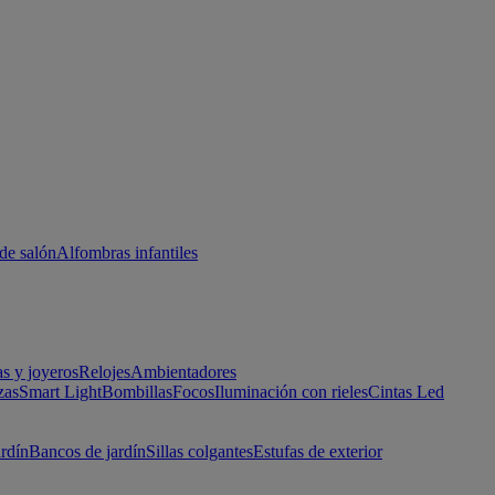
de salón
Alfombras infantiles
as y joyeros
Relojes
Ambientadores
zas
Smart Light
Bombillas
Focos
Iluminación con rieles
Cintas Led
ardín
Bancos de jardín
Sillas colgantes
Estufas de exterior