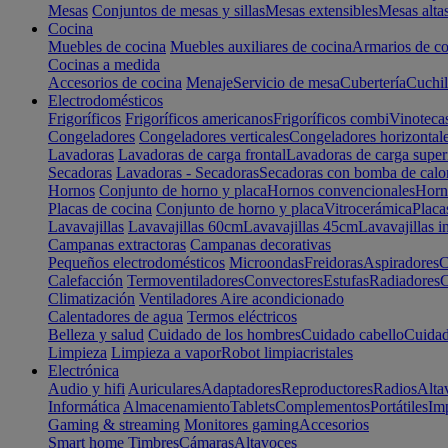
Mesas
Conjuntos de mesas y sillas
Mesas extensibles
Mesas alta
Cocina
Muebles de cocina
Muebles auxiliares de cocina
Armarios de co
Cocinas a medida
Accesorios de cocina
Menaje
Servicio de mesa
Cubertería
Cuchil
Electrodomésticos
Frigoríficos
Frigoríficos americanos
Frigoríficos combi
Vinoteca
Congeladores
Congeladores verticales
Congeladores horizontal
Lavadoras
Lavadoras de carga frontal
Lavadoras de carga super
Secadoras
Lavadoras - Secadoras
Secadoras con bomba de calo
Hornos
Conjunto de horno y placa
Hornos convencionales
Horno
Placas de cocina
Conjunto de horno y placa
Vitrocerámica
Placa
Lavavajillas
Lavavajillas 60cm
Lavavajillas 45cm
Lavavajillas i
Campanas extractoras
Campanas decorativas
Pequeños electrodomésticos
Microondas
Freidoras
Aspiradores
C
Calefacción
Termoventiladores
Convectores
Estufas
Radiadores
C
Climatización
Ventiladores
Aire acondicionado
Calentadores de agua
Termos eléctricos
Belleza y salud
Cuidado de los hombres
Cuidado cabello
Cuidad
Limpieza
Limpieza a vapor
Robot limpiacristales
Electrónica
Audio y hifi
Auriculares
Adaptadores
Reproductores
Radios
Alta
Informática
Almacenamiento
Tablets
Complementos
Portátiles
Im
Gaming & streaming
Monitores gaming
Accesorios
Smart home
Timbres
Cámaras
Altavoces