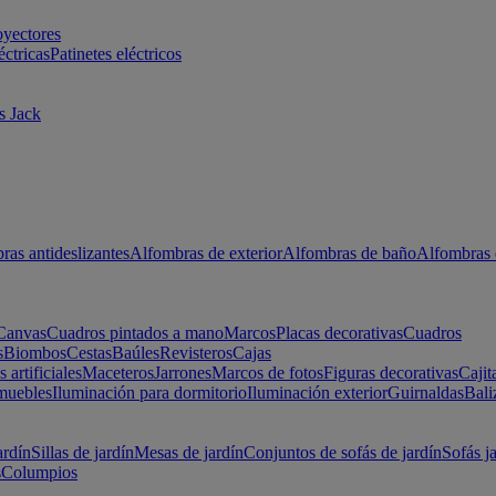
oyectores
éctricas
Patinetes eléctricos
s Jack
ras antideslizantes
Alfombras de exterior
Alfombras de baño
Alfombras 
Canvas
Cuadros pintados a mano
Marcos
Placas decorativas
Cuadros
s
Biombos
Cestas
Baúles
Revisteros
Cajas
s artificiales
Maceteros
Jarrones
Marcos de fotos
Figuras decorativas
Cajit
muebles
Iluminación para dormitorio
Iluminación exterior
Guirnaldas
Bali
ardín
Sillas de jardín
Mesas de jardín
Conjuntos de sofás de jardín
Sofás j
s
Columpios