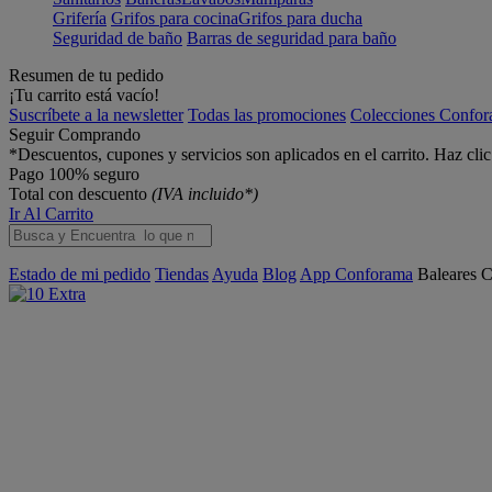
Grifería
Grifos para cocina
Grifos para ducha
Seguridad de baño
Barras de seguridad para baño
Resumen de tu pedido
¡Tu carrito está vacío!
Suscríbete a la newsletter
Todas las promociones
Colecciones Confo
Seguir Comprando
*Descuentos, cupones y servicios son aplicados en el carrito. Haz cli
Pago 100% seguro
Total con descuento
(IVA incluido*)
Ir Al Carrito
Estado de mi pedido
Tiendas
Ayuda
Blog
App Conforama
Baleares
C