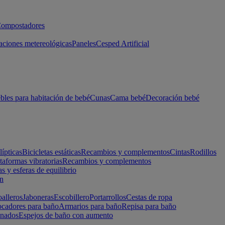
ompostadores
aciones metereológicas
Paneles
Cesped Artificial
les para habitación de bebé
Cunas
Cama bebé
Decoración bebé
lípticas
Bicicletas estáticas
Recambios y complementos
Cintas
Rodillos
taformas vibratorias
Recambios y complementos
s y esferas de equilibrio
ón
alleros
Jaboneras
Escobillero
Portarrollos
Cestas de ropa
cadores para baño
Armarios para baño
Repisa para baño
inados
Espejos de baño con aumento