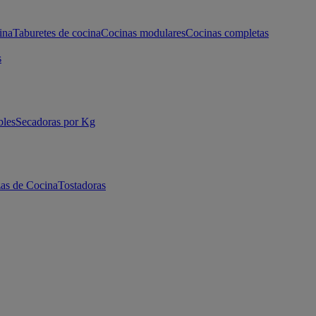
ina
Taburetes de cocina
Cocinas modulares
Cocinas completas
s
bles
Secadoras por Kg
as de Cocina
Tostadoras