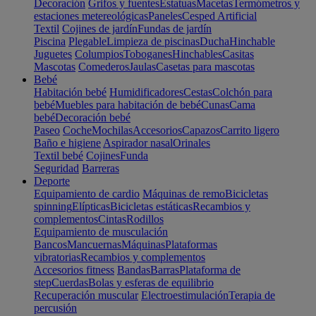
Decoración
Grifos y fuentes
Estatuas
Macetas
Termómetros y
estaciones metereológicas
Paneles
Cesped Artificial
Textil
Cojines de jardín
Fundas de jardín
Piscina
Plegable
Limpieza de piscinas
Ducha
Hinchable
Juguetes
Columpios
Toboganes
Hinchables
Casitas
Mascotas
Comederos
Jaulas
Casetas para mascotas
Bebé
Habitación bebé
Humidificadores
Cestas
Colchón para
bebé
Muebles para habitación de bebé
Cunas
Cama
bebé
Decoración bebé
Paseo
Coche
Mochilas
Accesorios
Capazos
Carrito ligero
Baño e higiene
Aspirador nasal
Orinales
Textil bebé
Cojines
Funda
Seguridad
Barreras
Deporte
Equipamiento de cardio
Máquinas de remo
Bicicletas
spinning
Elípticas
Bicicletas estáticas
Recambios y
complementos
Cintas
Rodillos
Equipamiento de musculación
Bancos
Mancuernas
Máquinas
Plataformas
vibratorias
Recambios y complementos
Accesorios fitness
Bandas
Barras
Plataforma de
step
Cuerdas
Bolas y esferas de equilibrio
Recuperación muscular
Electroestimulación
Terapia de
percusión