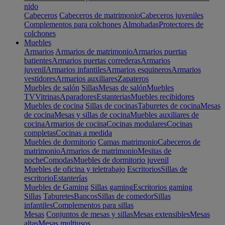
nido
Cabeceros
Cabeceros de matrimonio
Cabeceros juveniles
Complementos para colchones
Almohadas
Protectores de
colchones
Muebles
Armarios
Armarios de matrimonio
Armarios puertas
batientes
Armarios puertas correderas
Armarios
juvenil
Armarios infantiles
Armarios esquineros
Armarios
vestidores
Armarios auxiliares
Zapateros
Muebles de salón
Sillas
Mesas de salón
Muebles
TV
Vitrinas
Aparadores
Estanterias
Muebles recibidores
Muebles de cocina
Sillas de cocinas
Taburetes de cocina
Mesas
de cocina
Mesas y sillas de cocina
Muebles auxiliares de
cocina
Armarios de cocina
Cocinas modulares
Cocinas
completas
Cocinas a medida
Muebles de dormitorio
Camas matrimonio
Cabeceros de
matrimonio
Armarios de matrimonio
Mesitas de
noche
Comodas
Muebles de dormitorio juvenil
Muebles de oficina y teletrabajo
Escritorios
Sillas de
escritorio
Estanterías
Muebles de Gaming
Sillas gaming
Escritorios gaming
Sillas
Taburetes
Bancos
Sillas de comedor
Sillas
infantiles
Complementos para sillas
Mesas
Conjuntos de mesas y sillas
Mesas extensibles
Mesas
altas
Mesas multiusos