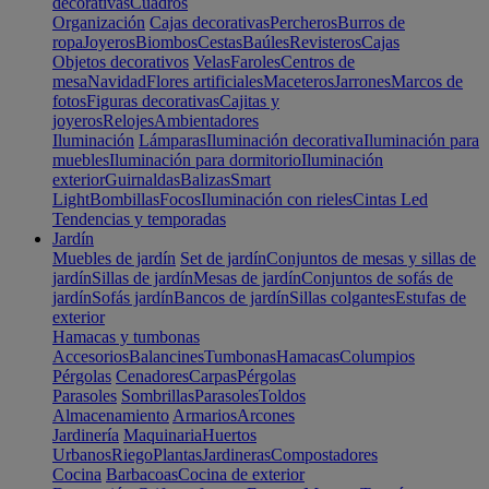
decorativas
Cuadros
Organización
Cajas decorativas
Percheros
Burros de
ropa
Joyeros
Biombos
Cestas
Baúles
Revisteros
Cajas
Objetos decorativos
Velas
Faroles
Centros de
mesa
Navidad
Flores artificiales
Maceteros
Jarrones
Marcos de
fotos
Figuras decorativas
Cajitas y
joyeros
Relojes
Ambientadores
Iluminación
Lámparas
Iluminación decorativa
Iluminación para
muebles
Iluminación para dormitorio
Iluminación
exterior
Guirnaldas
Balizas
Smart
Light
Bombillas
Focos
Iluminación con rieles
Cintas Led
Tendencias y temporadas
Jardín
Muebles de jardín
Set de jardín
Conjuntos de mesas y sillas de
jardín
Sillas de jardín
Mesas de jardín
Conjuntos de sofás de
jardín
Sofás jardín
Bancos de jardín
Sillas colgantes
Estufas de
exterior
Hamacas y tumbonas
Accesorios
Balancines
Tumbonas
Hamacas
Columpios
Pérgolas
Cenadores
Carpas
Pérgolas
Parasoles
Sombrillas
Parasoles
Toldos
Almacenamiento
Armarios
Arcones
Jardinería
Maquinaria
Huertos
Urbanos
Riego
Plantas
Jardineras
Compostadores
Cocina
Barbacoas
Cocina de exterior