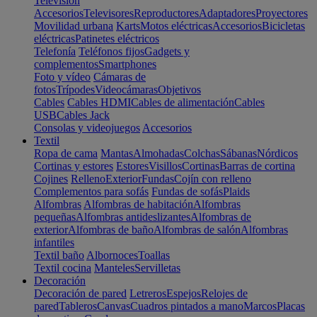
Televisión
Accesorios
Televisores
Reproductores
Adaptadores
Proyectores
Movilidad urbana
Karts
Motos eléctricas
Accesorios
Bicicletas
eléctricas
Patinetes eléctricos
Telefonía
Teléfonos fijos
Gadgets y
complementos
Smartphones
Foto y vídeo
Cámaras de
fotos
Trípodes
Videocámaras
Objetivos
Cables
Cables HDMI
Cables de alimentación
Cables
USB
Cables Jack
Consolas y videojuegos
Accesorios
Textil
Ropa de cama
Mantas
Almohadas
Colchas
Sábanas
Nórdicos
Cortinas y estores
Estores
Visillos
Cortinas
Barras de cortina
Cojines
Relleno
Exterior
Fundas
Cojín con relleno
Complementos para sofás
Fundas de sofás
Plaids
Alfombras
Alfombras de habitación
Alfombras
pequeñas
Alfombras antideslizantes
Alfombras de
exterior
Alfombras de baño
Alfombras de salón
Alfombras
infantiles
Textil baño
Albornoces
Toallas
Textil cocina
Manteles
Servilletas
Decoración
Decoración de pared
Letreros
Espejos
Relojes de
pared
Tableros
Canvas
Cuadros pintados a mano
Marcos
Placas