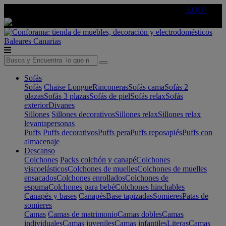
🔵Cambia tu electro con
-10% EXTRA
de descuento ☑️
AQUÍ
Baleares
Canarias
Sofás
Sofás
Chaise Longue
Rinconeras
Sofás cama
Sofás 2
plazas
Sofás 3 plazas
Sofás de piel
Sofás relax
Sofás
exterior
Divanes
Sillones
Sillones decorativos
Sillones relax
Sillones relax
levantapersonas
Puffs
Puffs decorativos
Puffs pera
Puffs reposapiés
Puffs con
almacenaje
Descanso
Colchones
Packs colchón y canapé
Colchones
viscoelásticos
Colchones de muelles
Colchones de muelles
ensacados
Colchones enrollados
Colchones de
espuma
Colchones para bebé
Colchones hinchables
Canapés y bases
Canapés
Base tapizadas
Somieres
Patas de
somieres
Camas
Camas de matrimonio
Camas dobles
Camas
individuales
Camas juveniles
Camas infantiles
Literas
Camas