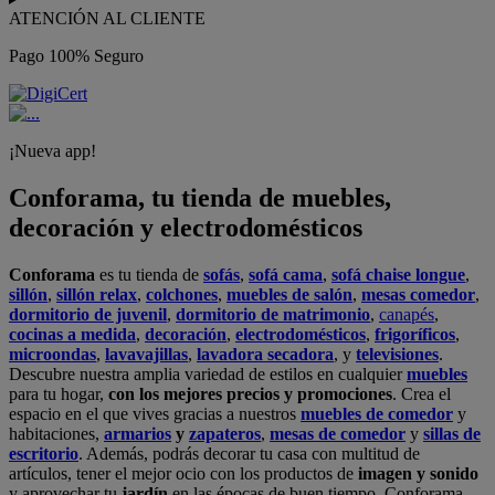
ATENCIÓN AL CLIENTE
Pago 100% Seguro
¡Nueva app!
Conforama, tu tienda de muebles,
decoración y electrodomésticos
Conforama
es tu tienda de
sofás
,
sofá cama
,
sofá chaise longue
,
sillón
,
sillón relax
,
colchones
,
muebles de salón
,
mesas comedor
,
dormitorio de juvenil
,
dormitorio de matrimonio
,
canapés
,
cocinas a medida
,
decoración
,
electrodomésticos
,
frigoríficos
,
microondas
,
lavavajillas
,
lavadora secadora
, y
televisiones
.
Descubre nuestra amplia variedad de estilos en cualquier
muebles
para tu hogar,
con los mejores precios y promociones
. Crea el
espacio en el que vives gracias a nuestros
muebles de comedor
y
habitaciones,
armarios
y
zapateros
,
mesas de comedor
y
sillas de
escritorio
. Además, podrás decorar tu casa con multitud de
artículos, tener el mejor ocio con los productos de
imagen y sonido
y aprovechar tu
jardín
en las épocas de buen tiempo. Conforama