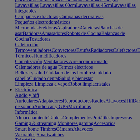
Lavavajillas
Lavavajillas 60cm
Lavavajillas 45cm
Lavavajillas
integrables
Campanas extractoras
Campanas decorativas
Pequeños electrodomésticos
Microondas
Freidoras
Aspiradores
Cafeteras
Planchas de
asar
Batidoras
Amasadores
Robots de Cocina
Balanzas de
Cocina
Tostadoras
Calefacción
Termoventiladores
Convectores
Estufas
Radiadores
Calefactores
D
Térmicos
Humidificadores
Climatización
Ventiladores
Aire acondicionado
Calentadores de agua
Termos eléctricos
Belleza y salud
Cuidado de los hombres
Cuidado
cabello
Cuidado dental
Salud y bienestar
Limpieza
Limpieza a vapor
Robot limpiacristales
Electrónica
Audio y hifi
Auriculares
Adaptadores
Reproductores
Radios
Altavoces
Hifi
Bar
de sonido
Audio car y GPS
Micrófonos
Informática
Almacenamiento
Tablets
Complementos
Portátiles
Impresoras
Gaming & streaming
Monitores gaming
Accesorios
Smart home
Timbres
Cámaras
Altavoces
Wearables
Smartwatches