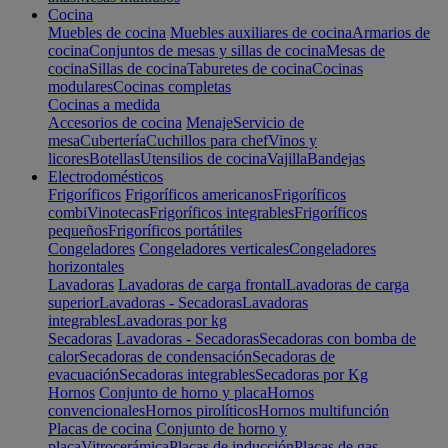
Cocina
Muebles de cocina
Muebles auxiliares de cocina
Armarios de
cocina
Conjuntos de mesas y sillas de cocina
Mesas de
cocina
Sillas de cocina
Taburetes de cocina
Cocinas
modulares
Cocinas completas
Cocinas a medida
Accesorios de cocina
Menaje
Servicio de
mesa
Cubertería
Cuchillos para chef
Vinos y
licores
Botellas
Utensilios de cocina
Vajilla
Bandejas
Electrodomésticos
Frigoríficos
Frigoríficos americanos
Frigoríficos
combi
Vinotecas
Frigoríficos integrables
Frigoríficos
pequeños
Frigoríficos portátiles
Congeladores
Congeladores verticales
Congeladores
horizontales
Lavadoras
Lavadoras de carga frontal
Lavadoras de carga
superior
Lavadoras - Secadoras
Lavadoras
integrables
Lavadoras por kg
Secadoras
Lavadoras - Secadoras
Secadoras con bomba de
calor
Secadoras de condensación
Secadoras de
evacuación
Secadoras integrables
Secadoras por Kg
Hornos
Conjunto de horno y placa
Hornos
convencionales
Hornos pirolíticos
Hornos multifunción
Placas de cocina
Conjunto de horno y
placa
Vitrocerámica
Placas de inducción
Placas de gas