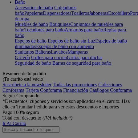
Baño
Accesorios de baño
Colgadores
baño
Papeleras
Dispensadores
Toalleros
Jaboneras
Escobillero
Port
de ropa
Muebles de baño
Botiquines
Conjuntos de muebles para
baño
Tocadores para baño
Armarios para baño
Repisa para
baño
Espejos de baño
Espejos de baño sin Luz
Espejos de baño
iluminados
Espejos de baño con aumento
Sanitarios
Bañeras
Lavabos
Mamparas
Grifería
Grifos para cocina
Grifos para ducha
Seguridad de baño
Barras de seguridad para baño
Resumen de tu pedido
¡Tu carrito está vacío!
Suscríbete a la newsletter
Todas las promociones
Colecciones
Conforama
Tarjeta Conforama
Financiación
Catálogos Conforama
Seguir Comprando
*Descuentos, cupones y servicios son aplicados en el carrito. Haz
clic en Tramitar Pedido para ver estos descuentos e importes
Pago 100% seguro
Total con descuento
(IVA incluido*)
Ir Al Carrito