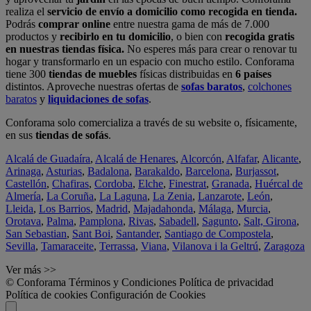
realiza el
servicio de envío a domicilio como recogida en tienda.
Podrás
comprar online
entre nuestra gama de más de 7.000
productos y
recibirlo en tu domicilio
, o bien con
recogida gratis
en nuestras tiendas física.
No esperes más para crear o renovar tu
hogar y transformarlo en un espacio con mucho estilo. Conforama
tiene 300
tiendas de muebles
físicas distribuidas en
6 países
distintos. Aproveche nuestras ofertas de
sofas baratos
,
colchones
baratos
y
liquidaciones de sofas
.
Conforama solo comercializa a través de su website o, físicamente,
en sus
tiendas de sofás
.
Alcalá de Guadaíra
,
Alcalá de Henares
,
Alcorcón
,
Alfafar
,
Alicante
,
Arinaga
,
Asturias
,
Badalona
,
Barakaldo
,
Barcelona
,
Burjassot
,
Castellón
,
Chafiras
,
Cordoba
,
Elche
,
Finestrat
,
Granada
,
Huércal de
Almería
,
La Coruña
,
La Laguna
,
La Zenia
,
Lanzarote
,
León
,
Lleida
,
Los Barrios
,
Madrid
,
Majadahonda
,
Málaga
,
Murcia
,
Orotava
,
Palma
,
Pamplona
,
Rivas
,
Sabadell
,
Sagunto
,
Salt, Girona
,
San Sebastian
,
Sant Boi
,
Santander
,
Santiago de Compostela
,
Sevilla
,
Tamaraceite
,
Terrassa
,
Viana
,
Vilanova i la Geltrú
,
Zaragoza
Ver más >>
© Conforama
Términos y Condiciones
Política de privacidad
Política de cookies
Configuración de Cookies