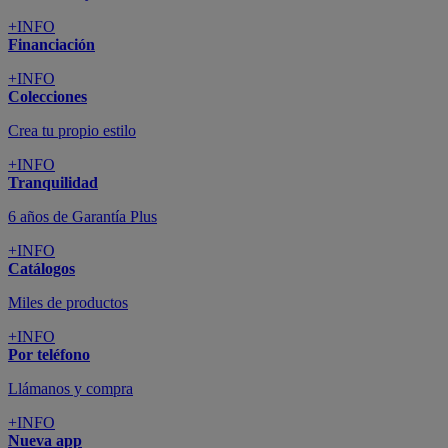
+INFO
Financiación
+INFO
Colecciones
Crea tu propio estilo
+INFO
Tranquilidad
6 años de Garantía Plus
+INFO
Catálogos
Miles de productos
+INFO
Por teléfono
Llámanos y compra
+INFO
Nueva app