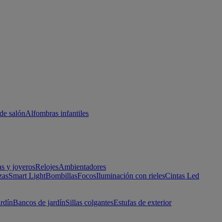
de salón
Alfombras infantiles
as y joyeros
Relojes
Ambientadores
zas
Smart Light
Bombillas
Focos
Iluminación con rieles
Cintas Led
ardín
Bancos de jardín
Sillas colgantes
Estufas de exterior