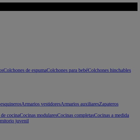
os
Colchones de espuma
Colchones para bebé
Colchones hinchables
esquineros
Armarios vestidores
Armarios auxiliares
Zapateros
 de cocina
Cocinas modulares
Cocinas completas
Cocinas a medida
mitorio juvenil