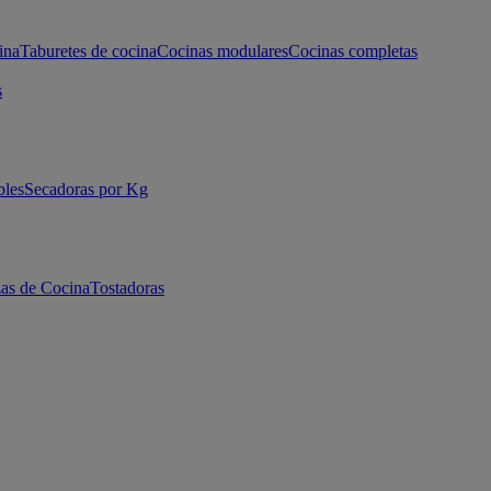
ina
Taburetes de cocina
Cocinas modulares
Cocinas completas
s
bles
Secadoras por Kg
as de Cocina
Tostadoras