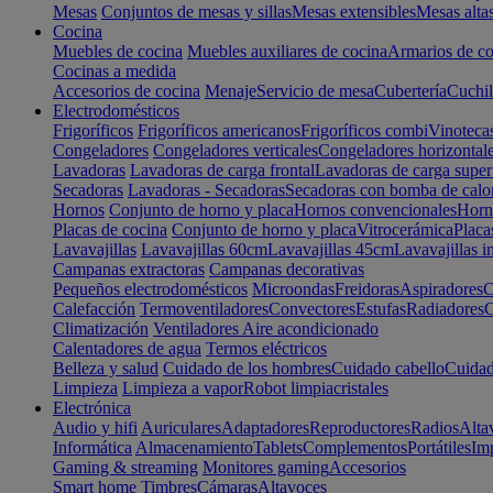
Mesas
Conjuntos de mesas y sillas
Mesas extensibles
Mesas alta
Cocina
Muebles de cocina
Muebles auxiliares de cocina
Armarios de co
Cocinas a medida
Accesorios de cocina
Menaje
Servicio de mesa
Cubertería
Cuchil
Electrodomésticos
Frigoríficos
Frigoríficos americanos
Frigoríficos combi
Vinoteca
Congeladores
Congeladores verticales
Congeladores horizontal
Lavadoras
Lavadoras de carga frontal
Lavadoras de carga super
Secadoras
Lavadoras - Secadoras
Secadoras con bomba de calo
Hornos
Conjunto de horno y placa
Hornos convencionales
Horno
Placas de cocina
Conjunto de horno y placa
Vitrocerámica
Placa
Lavavajillas
Lavavajillas 60cm
Lavavajillas 45cm
Lavavajillas i
Campanas extractoras
Campanas decorativas
Pequeños electrodomésticos
Microondas
Freidoras
Aspiradores
C
Calefacción
Termoventiladores
Convectores
Estufas
Radiadores
C
Climatización
Ventiladores
Aire acondicionado
Calentadores de agua
Termos eléctricos
Belleza y salud
Cuidado de los hombres
Cuidado cabello
Cuidad
Limpieza
Limpieza a vapor
Robot limpiacristales
Electrónica
Audio y hifi
Auriculares
Adaptadores
Reproductores
Radios
Alta
Informática
Almacenamiento
Tablets
Complementos
Portátiles
Im
Gaming & streaming
Monitores gaming
Accesorios
Smart home
Timbres
Cámaras
Altavoces