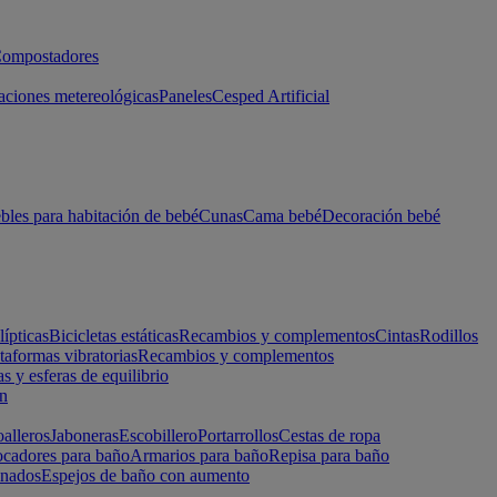
ompostadores
aciones metereológicas
Paneles
Cesped Artificial
les para habitación de bebé
Cunas
Cama bebé
Decoración bebé
lípticas
Bicicletas estáticas
Recambios y complementos
Cintas
Rodillos
taformas vibratorias
Recambios y complementos
s y esferas de equilibrio
ón
alleros
Jaboneras
Escobillero
Portarrollos
Cestas de ropa
cadores para baño
Armarios para baño
Repisa para baño
inados
Espejos de baño con aumento