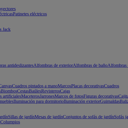
oyectores
éctricas
Patinetes eléctricos
s Jack
ras antideslizantes
Alfombras de exterior
Alfombras de baño
Alfombras 
Canvas
Cuadros pintados a mano
Marcos
Placas decorativas
Cuadros
s
Biombos
Cestas
Baúles
Revisteros
Cajas
s artificiales
Maceteros
Jarrones
Marcos de fotos
Figuras decorativas
Cajit
muebles
Iluminación para dormitorio
Iluminación exterior
Guirnaldas
Bali
ardín
Sillas de jardín
Mesas de jardín
Conjuntos de sofás de jardín
Sofás j
s
Columpios