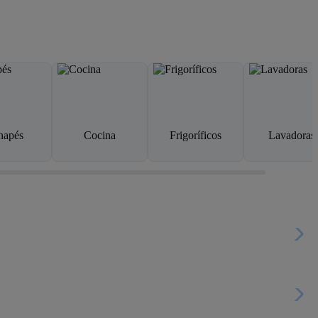
napés
Cocina
Frigoríficos
Lavadoras