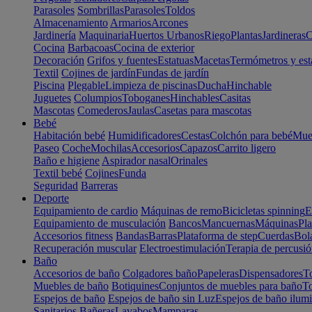
Parasoles
Sombrillas
Parasoles
Toldos
Almacenamiento
Armarios
Arcones
Jardinería
Maquinaria
Huertos Urbanos
Riego
Plantas
Jardineras
C
Cocina
Barbacoas
Cocina de exterior
Decoración
Grifos y fuentes
Estatuas
Macetas
Termómetros y est
Textil
Cojines de jardín
Fundas de jardín
Piscina
Plegable
Limpieza de piscinas
Ducha
Hinchable
Juguetes
Columpios
Toboganes
Hinchables
Casitas
Mascotas
Comederos
Jaulas
Casetas para mascotas
Bebé
Habitación bebé
Humidificadores
Cestas
Colchón para bebé
Mueb
Paseo
Coche
Mochilas
Accesorios
Capazos
Carrito ligero
Baño e higiene
Aspirador nasal
Orinales
Textil bebé
Cojines
Funda
Seguridad
Barreras
Deporte
Equipamiento de cardio
Máquinas de remo
Bicicletas spinning
E
Equipamiento de musculación
Bancos
Mancuernas
Máquinas
Pla
Accesorios fitness
Bandas
Barras
Plataforma de step
Cuerdas
Bola
Recuperación muscular
Electroestimulación
Terapia de percusi
Baño
Accesorios de baño
Colgadores baño
Papeleras
Dispensadores
To
Muebles de baño
Botiquines
Conjuntos de muebles para baño
To
Espejos de baño
Espejos de baño sin Luz
Espejos de baño ilum
Sanitarios
Bañeras
Lavabos
Mamparas