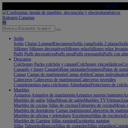
🔵Cambia tu electro con
-10% EXTRA
de descuento ☑️
AQUÍ
Baleares
Canarias
Sofás
Sofás
Chaise Longue
Rinconeras
Sofás cama
Sofás 2 plazas
Sofá
Sillones
Sillones decorativos
Sillones relax
Sillones relax levant
Puffs
Puffs decorativos
Puffs pera
Puffs reposapiés
Puffs con al
Descanso
Colchones
Packs colchón y canapé
Colchones viscoelásticos
Col
Canapés y bases
Canapés
Base tapizadas
Somieres
Patas de somi
Camas
Camas de matrimonio
Camas dobles
Camas individuales
Cabeceros
Cabeceros de matrimonio
Cabeceros juveniles
Complementos para colchones
Almohadas
Protectores de colch
Muebles
Armarios
Armarios de matrimonio
Armarios puertas batientes
Ar
Muebles de salón
Sillas
Mesas de salón
Muebles TV
Vitrinas
Apa
Muebles de cocina
Sillas de cocinas
Taburetes de cocina
Mesas d
Muebles de dormitorio
Camas matrimonio
Cabeceros de matrim
Muebles de oficina y teletrabajo
Escritorios
Sillas de escritorio
Es
Muebles de Gaming
Sillas gaming
Escritorios gaming
Sillas
Taburetes
Bancos
Sillas de comedor
Sillas infantiles
Complem