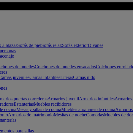
s 3 plazas
Sofás de piel
Sofás relax
Sofás exterior
Divanes
apersonas
macenaje
chones de muelles
Colchones de muelles ensacados
Colchones enrollad
eres
Camas juveniles
Camas infantiles
Literas
Camas nido
ones
marios puertas correderas
Armarios juvenil
Armarios infantiles
Armarios 
radores
Estanterias
Muebles recibidores
e cocina
Mesas y sillas de cocina
Muebles auxiliares de cocina
Armarios
onio
Armarios de matrimonio
Mesitas de noche
Comodas
Muebles de dor
tanterías
entos para sillas