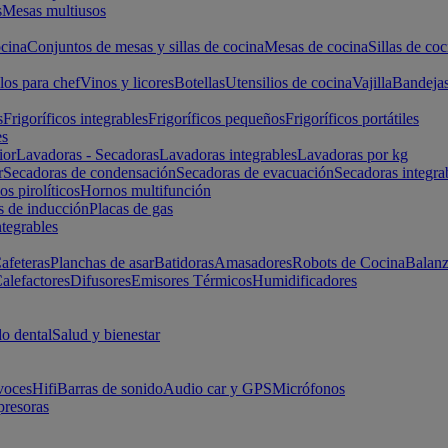
s
Mesas multiusos
cina
Conjuntos de mesas y sillas de cocina
Mesas de cocina
Sillas de coc
los para chef
Vinos y licores
Botellas
Utensilios de cocina
Vajilla
Bandeja
s
Frigoríficos integrables
Frigoríficos pequeños
Frigoríficos portátiles
es
ior
Lavadoras - Secadoras
Lavadoras integrables
Lavadoras por kg
r
Secadoras de condensación
Secadoras de evacuación
Secadoras integra
s pirolíticos
Hornos multifunción
s de inducción
Placas de gas
ntegrables
afeteras
Planchas de asar
Batidoras
Amasadores
Robots de Cocina
Balanz
alefactores
Difusores
Emisores Térmicos
Humidificadores
o dental
Salud y bienestar
voces
Hifi
Barras de sonido
Audio car y GPS
Micrófonos
presoras