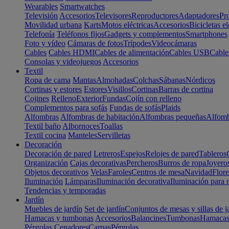
Wearables
Smartwatches
Televisión
Accesorios
Televisores
Reproductores
Adaptadores
Pr
Movilidad urbana
Karts
Motos eléctricas
Accesorios
Bicicletas el
Telefonía
Teléfonos fijos
Gadgets y complementos
Smartphones
Foto y vídeo
Cámaras de fotos
Trípodes
Videocámaras
Cables
Cables HDMI
Cables de alimentación
Cables USB
Cable
Consolas y videojuegos
Accesorios
Textil
Ropa de cama
Mantas
Almohadas
Colchas
Sábanas
Nórdicos
Cortinas y estores
Estores
Visillos
Cortinas
Barras de cortina
Cojines
Relleno
Exterior
Fundas
Cojín con relleno
Complementos para sofás
Fundas de sofás
Plaids
Alfombras
Alfombras de habitación
Alfombras pequeñas
Alfomb
Textil baño
Albornoces
Toallas
Textil cocina
Manteles
Servilletas
Decoración
Decoración de pared
Letreros
Espejos
Relojes de pared
Tableros
Organización
Cajas decorativas
Percheros
Burros de ropa
Joyero
Objetos decorativos
Velas
Faroles
Centros de mesa
Navidad
Flore
Iluminación
Lámparas
Iluminación decorativa
Iluminación para 
Tendencias y temporadas
Jardín
Muebles de jardín
Set de jardín
Conjuntos de mesas y sillas de j
Hamacas y tumbonas
Accesorios
Balancines
Tumbonas
Hamaca
Pérgolas
Cenadores
Carpas
Pérgolas