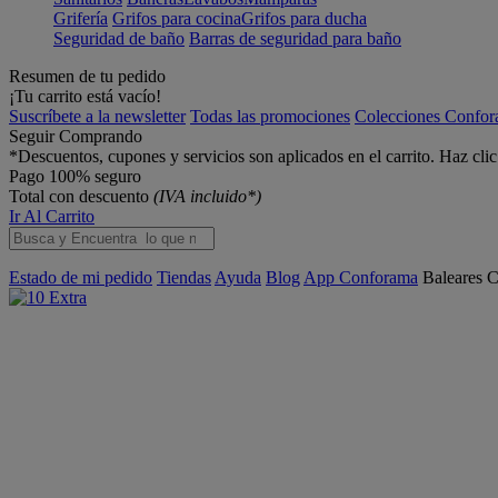
Grifería
Grifos para cocina
Grifos para ducha
Seguridad de baño
Barras de seguridad para baño
Resumen de tu pedido
¡Tu carrito está vacío!
Suscríbete a la newsletter
Todas las promociones
Colecciones Confo
Seguir Comprando
*Descuentos, cupones y servicios son aplicados en el carrito. Haz cli
Pago 100% seguro
Total con descuento
(IVA incluido*)
Ir Al Carrito
Estado de mi pedido
Tiendas
Ayuda
Blog
App Conforama
Baleares
C