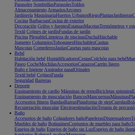
Parasoles
Sombrillas
Parasoles
Toldos
Almacenamiento
Armarios
Arcones
Jardinería
Maquinaria
Huertos Urbanos
Riego
Plantas
Jardineras
C
Cocina
Barbacoas
Cocina de exterior
Decoración
Grifos y fuentes
Estatuas
Macetas
Termómetros y est
Textil
Cojines de jardín
Fundas de jardín
Piscina
Plegable
Limpieza de piscinas
Ducha
Hinchable
Juguetes
Columpios
Toboganes
Hinchables
Casitas
Mascotas
Comederos
Jaulas
Casetas para mascotas
Bebé
Habitación bebé
Humidificadores
Cestas
Colchón para bebé
Mueb
Paseo
Coche
Mochilas
Accesorios
Capazos
Carrito ligero
Baño e higiene
Aspirador nasal
Orinales
Textil bebé
Cojines
Funda
Seguridad
Barreras
Deporte
Equipamiento de cardio
Máquinas de remo
Bicicletas spinning
E
Equipamiento de musculación
Bancos
Mancuernas
Máquinas
Pla
Accesorios fitness
Bandas
Barras
Plataforma de step
Cuerdas
Bola
Recuperación muscular
Electroestimulación
Terapia de percusi
Baño
Accesorios de baño
Colgadores baño
Papeleras
Dispensadores
To
Muebles de baño
Botiquines
Conjuntos de muebles para baño
To
Espejos de baño
Espejos de baño sin Luz
Espejos de baño ilum
Sanitarios
Bañeras
Lavabos
Mamparas