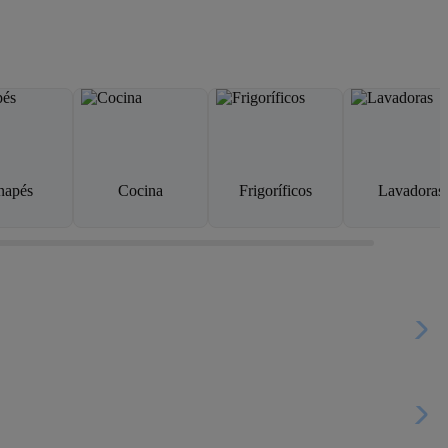
napés
Cocina
Frigoríficos
Lavadoras