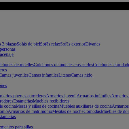
s 3 plazas
Sofás de piel
Sofás relax
Sofás exterior
Divanes
apersonas
macenaje
chones de muelles
Colchones de muelles ensacados
Colchones enrollad
eres
Camas juveniles
Camas infantiles
Literas
Camas nido
ones
marios puertas correderas
Armarios juvenil
Armarios infantiles
Armarios 
radores
Estanterias
Muebles recibidores
e cocina
Mesas y sillas de cocina
Muebles auxiliares de cocina
Armarios
onio
Armarios de matrimonio
Mesitas de noche
Comodas
Muebles de dor
tanterías
entos para sillas