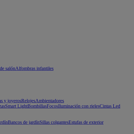
de salón
Alfombras infantiles
as y joyeros
Relojes
Ambientadores
zas
Smart Light
Bombillas
Focos
Iluminación con rieles
Cintas Led
ardín
Bancos de jardín
Sillas colgantes
Estufas de exterior