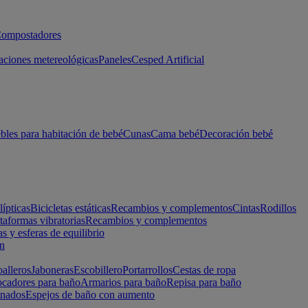
ompostadores
aciones metereológicas
Paneles
Cesped Artificial
les para habitación de bebé
Cunas
Cama bebé
Decoración bebé
lípticas
Bicicletas estáticas
Recambios y complementos
Cintas
Rodillos
taformas vibratorias
Recambios y complementos
s y esferas de equilibrio
ón
alleros
Jaboneras
Escobillero
Portarrollos
Cestas de ropa
cadores para baño
Armarios para baño
Repisa para baño
inados
Espejos de baño con aumento