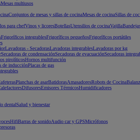
s
Mesas multiusos
cina
Conjuntos de mesas y sillas de cocina
Mesas de cocina
Sillas de coc
los para chef
Vinos y licores
Botellas
Utensilios de cocina
Vajilla
Bandeja
s
Frigoríficos integrables
Frigoríficos pequeños
Frigoríficos portátiles
es
ior
Lavadoras - Secadoras
Lavadoras integrables
Lavadoras por kg
r
Secadoras de condensación
Secadoras de evacuación
Secadoras integra
s pirolíticos
Hornos multifunción
s de inducción
Placas de gas
ntegrables
afeteras
Planchas de asar
Batidoras
Amasadores
Robots de Cocina
Balanz
alefactores
Difusores
Emisores Térmicos
Humidificadores
o dental
Salud y bienestar
voces
Hifi
Barras de sonido
Audio car y GPS
Micrófonos
presoras