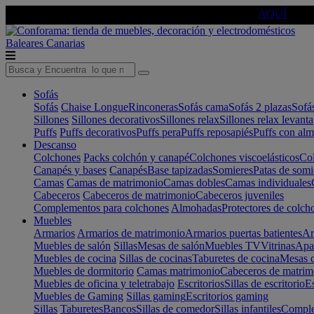
🔵Cambia tu electro con
-10% EXTRA
de descuento ☑️
AQUÍ
Baleares
Canarias
Sofás
Sofás
Chaise Longue
Rinconeras
Sofás cama
Sofás 2 plazas
Sofá
Sillones
Sillones decorativos
Sillones relax
Sillones relax levant
Puffs
Puffs decorativos
Puffs pera
Puffs reposapiés
Puffs con al
Descanso
Colchones
Packs colchón y canapé
Colchones viscoelásticos
Col
Canapés y bases
Canapés
Base tapizadas
Somieres
Patas de somi
Camas
Camas de matrimonio
Camas dobles
Camas individuales
Cabeceros
Cabeceros de matrimonio
Cabeceros juveniles
Complementos para colchones
Almohadas
Protectores de colch
Muebles
Armarios
Armarios de matrimonio
Armarios puertas batientes
Ar
Muebles de salón
Sillas
Mesas de salón
Muebles TV
Vitrinas
Apa
Muebles de cocina
Sillas de cocinas
Taburetes de cocina
Mesas d
Muebles de dormitorio
Camas matrimonio
Cabeceros de matrim
Muebles de oficina y teletrabajo
Escritorios
Sillas de escritorio
Es
Muebles de Gaming
Sillas gaming
Escritorios gaming
Sillas
Taburetes
Bancos
Sillas de comedor
Sillas infantiles
Complem