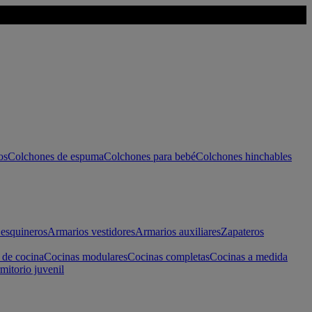
os
Colchones de espuma
Colchones para bebé
Colchones hinchables
esquineros
Armarios vestidores
Armarios auxiliares
Zapateros
 de cocina
Cocinas modulares
Cocinas completas
Cocinas a medida
mitorio juvenil