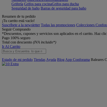
Grifería
Grifos para cocina
Grifos para ducha
Seguridad de baño
Barras de seguridad para baño
Resumen de tu pedido
¡Tu carrito está vacío!
Suscríbete a la newsletter
Todas las promociones
Colecciones Confo
Seguir Comprando
*Descuentos, cupones y servicios son aplicados en el carrito. Haz cli
Pago 100% seguro
Total con descuento
(IVA incluido*)
Ir Al Carrito
Estado de mi pedido
Tiendas
Ayuda
Blog
App Conforama
Baleares
C