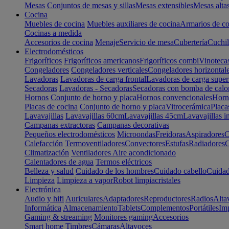
Mesas
Conjuntos de mesas y sillas
Mesas extensibles
Mesas alta
Cocina
Muebles de cocina
Muebles auxiliares de cocina
Armarios de co
Cocinas a medida
Accesorios de cocina
Menaje
Servicio de mesa
Cubertería
Cuchil
Electrodomésticos
Frigoríficos
Frigoríficos americanos
Frigoríficos combi
Vinoteca
Congeladores
Congeladores verticales
Congeladores horizontal
Lavadoras
Lavadoras de carga frontal
Lavadoras de carga super
Secadoras
Lavadoras - Secadoras
Secadoras con bomba de calo
Hornos
Conjunto de horno y placa
Hornos convencionales
Horno
Placas de cocina
Conjunto de horno y placa
Vitrocerámica
Placa
Lavavajillas
Lavavajillas 60cm
Lavavajillas 45cm
Lavavajillas i
Campanas extractoras
Campanas decorativas
Pequeños electrodomésticos
Microondas
Freidoras
Aspiradores
C
Calefacción
Termoventiladores
Convectores
Estufas
Radiadores
C
Climatización
Ventiladores
Aire acondicionado
Calentadores de agua
Termos eléctricos
Belleza y salud
Cuidado de los hombres
Cuidado cabello
Cuidad
Limpieza
Limpieza a vapor
Robot limpiacristales
Electrónica
Audio y hifi
Auriculares
Adaptadores
Reproductores
Radios
Alta
Informática
Almacenamiento
Tablets
Complementos
Portátiles
Im
Gaming & streaming
Monitores gaming
Accesorios
Smart home
Timbres
Cámaras
Altavoces