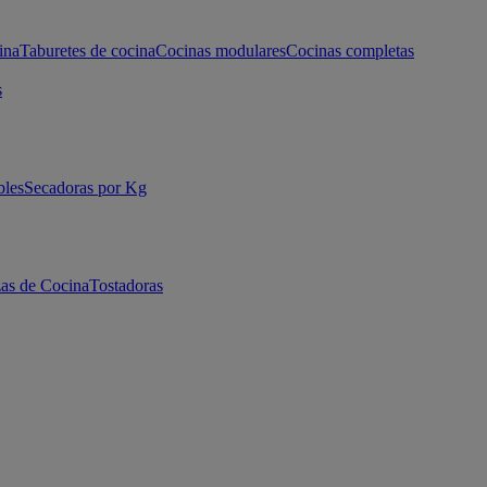
ina
Taburetes de cocina
Cocinas modulares
Cocinas completas
s
bles
Secadoras por Kg
as de Cocina
Tostadoras