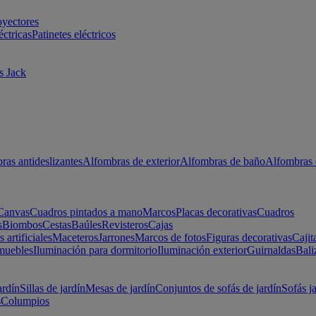
oyectores
éctricas
Patinetes eléctricos
s Jack
ras antideslizantes
Alfombras de exterior
Alfombras de baño
Alfombras 
Canvas
Cuadros pintados a mano
Marcos
Placas decorativas
Cuadros
s
Biombos
Cestas
Baúles
Revisteros
Cajas
s artificiales
Maceteros
Jarrones
Marcos de fotos
Figuras decorativas
Cajit
muebles
Iluminación para dormitorio
Iluminación exterior
Guirnaldas
Bali
ardín
Sillas de jardín
Mesas de jardín
Conjuntos de sofás de jardín
Sofás j
s
Columpios