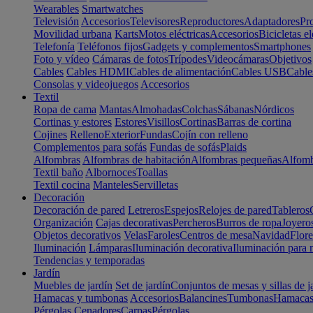
Wearables
Smartwatches
Televisión
Accesorios
Televisores
Reproductores
Adaptadores
Pr
Movilidad urbana
Karts
Motos eléctricas
Accesorios
Bicicletas el
Telefonía
Teléfonos fijos
Gadgets y complementos
Smartphones
Foto y vídeo
Cámaras de fotos
Trípodes
Videocámaras
Objetivos
Cables
Cables HDMI
Cables de alimentación
Cables USB
Cable
Consolas y videojuegos
Accesorios
Textil
Ropa de cama
Mantas
Almohadas
Colchas
Sábanas
Nórdicos
Cortinas y estores
Estores
Visillos
Cortinas
Barras de cortina
Cojines
Relleno
Exterior
Fundas
Cojín con relleno
Complementos para sofás
Fundas de sofás
Plaids
Alfombras
Alfombras de habitación
Alfombras pequeñas
Alfomb
Textil baño
Albornoces
Toallas
Textil cocina
Manteles
Servilletas
Decoración
Decoración de pared
Letreros
Espejos
Relojes de pared
Tableros
Organización
Cajas decorativas
Percheros
Burros de ropa
Joyero
Objetos decorativos
Velas
Faroles
Centros de mesa
Navidad
Flore
Iluminación
Lámparas
Iluminación decorativa
Iluminación para 
Tendencias y temporadas
Jardín
Muebles de jardín
Set de jardín
Conjuntos de mesas y sillas de j
Hamacas y tumbonas
Accesorios
Balancines
Tumbonas
Hamaca
Pérgolas
Cenadores
Carpas
Pérgolas