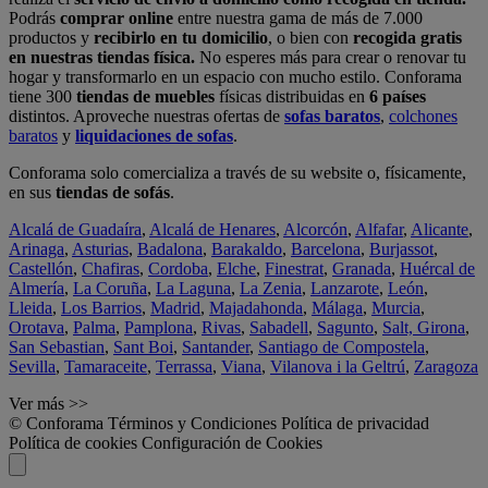
Podrás
comprar online
entre nuestra gama de más de 7.000
productos y
recibirlo en tu domicilio
, o bien con
recogida gratis
en nuestras tiendas física.
No esperes más para crear o renovar tu
hogar y transformarlo en un espacio con mucho estilo. Conforama
tiene 300
tiendas de muebles
físicas distribuidas en
6 países
distintos. Aproveche nuestras ofertas de
sofas baratos
,
colchones
baratos
y
liquidaciones de sofas
.
Conforama solo comercializa a través de su website o, físicamente,
en sus
tiendas de sofás
.
Alcalá de Guadaíra
,
Alcalá de Henares
,
Alcorcón
,
Alfafar
,
Alicante
,
Arinaga
,
Asturias
,
Badalona
,
Barakaldo
,
Barcelona
,
Burjassot
,
Castellón
,
Chafiras
,
Cordoba
,
Elche
,
Finestrat
,
Granada
,
Huércal de
Almería
,
La Coruña
,
La Laguna
,
La Zenia
,
Lanzarote
,
León
,
Lleida
,
Los Barrios
,
Madrid
,
Majadahonda
,
Málaga
,
Murcia
,
Orotava
,
Palma
,
Pamplona
,
Rivas
,
Sabadell
,
Sagunto
,
Salt, Girona
,
San Sebastian
,
Sant Boi
,
Santander
,
Santiago de Compostela
,
Sevilla
,
Tamaraceite
,
Terrassa
,
Viana
,
Vilanova i la Geltrú
,
Zaragoza
Ver más >>
© Conforama
Términos y Condiciones
Política de privacidad
Política de cookies
Configuración de Cookies