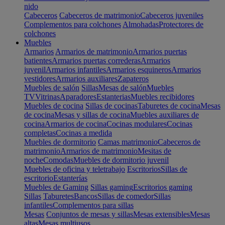
nido
Cabeceros
Cabeceros de matrimonio
Cabeceros juveniles
Complementos para colchones
Almohadas
Protectores de
colchones
Muebles
Armarios
Armarios de matrimonio
Armarios puertas
batientes
Armarios puertas correderas
Armarios
juvenil
Armarios infantiles
Armarios esquineros
Armarios
vestidores
Armarios auxiliares
Zapateros
Muebles de salón
Sillas
Mesas de salón
Muebles
TV
Vitrinas
Aparadores
Estanterias
Muebles recibidores
Muebles de cocina
Sillas de cocinas
Taburetes de cocina
Mesas
de cocina
Mesas y sillas de cocina
Muebles auxiliares de
cocina
Armarios de cocina
Cocinas modulares
Cocinas
completas
Cocinas a medida
Muebles de dormitorio
Camas matrimonio
Cabeceros de
matrimonio
Armarios de matrimonio
Mesitas de
noche
Comodas
Muebles de dormitorio juvenil
Muebles de oficina y teletrabajo
Escritorios
Sillas de
escritorio
Estanterías
Muebles de Gaming
Sillas gaming
Escritorios gaming
Sillas
Taburetes
Bancos
Sillas de comedor
Sillas
infantiles
Complementos para sillas
Mesas
Conjuntos de mesas y sillas
Mesas extensibles
Mesas
altas
Mesas multiusos