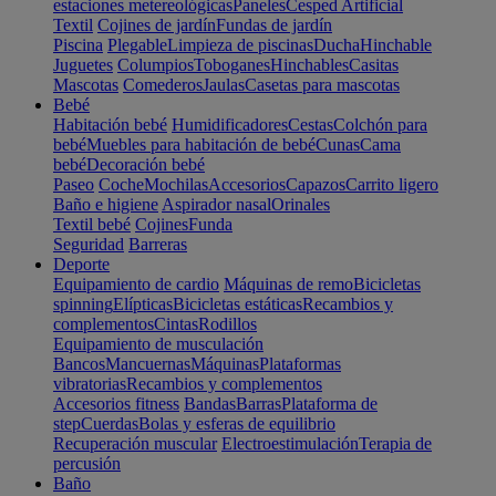
estaciones metereológicas
Paneles
Cesped Artificial
Textil
Cojines de jardín
Fundas de jardín
Piscina
Plegable
Limpieza de piscinas
Ducha
Hinchable
Juguetes
Columpios
Toboganes
Hinchables
Casitas
Mascotas
Comederos
Jaulas
Casetas para mascotas
Bebé
Habitación bebé
Humidificadores
Cestas
Colchón para
bebé
Muebles para habitación de bebé
Cunas
Cama
bebé
Decoración bebé
Paseo
Coche
Mochilas
Accesorios
Capazos
Carrito ligero
Baño e higiene
Aspirador nasal
Orinales
Textil bebé
Cojines
Funda
Seguridad
Barreras
Deporte
Equipamiento de cardio
Máquinas de remo
Bicicletas
spinning
Elípticas
Bicicletas estáticas
Recambios y
complementos
Cintas
Rodillos
Equipamiento de musculación
Bancos
Mancuernas
Máquinas
Plataformas
vibratorias
Recambios y complementos
Accesorios fitness
Bandas
Barras
Plataforma de
step
Cuerdas
Bolas y esferas de equilibrio
Recuperación muscular
Electroestimulación
Terapia de
percusión
Baño