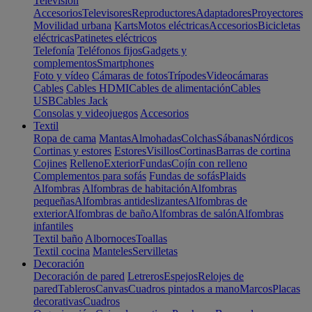
Televisión
Accesorios
Televisores
Reproductores
Adaptadores
Proyectores
Movilidad urbana
Karts
Motos eléctricas
Accesorios
Bicicletas
eléctricas
Patinetes eléctricos
Telefonía
Teléfonos fijos
Gadgets y
complementos
Smartphones
Foto y vídeo
Cámaras de fotos
Trípodes
Videocámaras
Cables
Cables HDMI
Cables de alimentación
Cables
USB
Cables Jack
Consolas y videojuegos
Accesorios
Textil
Ropa de cama
Mantas
Almohadas
Colchas
Sábanas
Nórdicos
Cortinas y estores
Estores
Visillos
Cortinas
Barras de cortina
Cojines
Relleno
Exterior
Fundas
Cojín con relleno
Complementos para sofás
Fundas de sofás
Plaids
Alfombras
Alfombras de habitación
Alfombras
pequeñas
Alfombras antideslizantes
Alfombras de
exterior
Alfombras de baño
Alfombras de salón
Alfombras
infantiles
Textil baño
Albornoces
Toallas
Textil cocina
Manteles
Servilletas
Decoración
Decoración de pared
Letreros
Espejos
Relojes de
pared
Tableros
Canvas
Cuadros pintados a mano
Marcos
Placas
decorativas
Cuadros