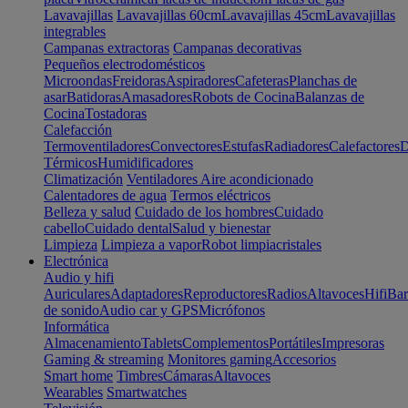
Lavavajillas
Lavavajillas 60cm
Lavavajillas 45cm
Lavavajillas
integrables
Campanas extractoras
Campanas decorativas
Pequeños electrodomésticos
Microondas
Freidoras
Aspiradores
Cafeteras
Planchas de
asar
Batidoras
Amasadores
Robots de Cocina
Balanzas de
Cocina
Tostadoras
Calefacción
Termoventiladores
Convectores
Estufas
Radiadores
Calefactores
D
Térmicos
Humidificadores
Climatización
Ventiladores
Aire acondicionado
Calentadores de agua
Termos eléctricos
Belleza y salud
Cuidado de los hombres
Cuidado
cabello
Cuidado dental
Salud y bienestar
Limpieza
Limpieza a vapor
Robot limpiacristales
Electrónica
Audio y hifi
Auriculares
Adaptadores
Reproductores
Radios
Altavoces
Hifi
Bar
de sonido
Audio car y GPS
Micrófonos
Informática
Almacenamiento
Tablets
Complementos
Portátiles
Impresoras
Gaming & streaming
Monitores gaming
Accesorios
Smart home
Timbres
Cámaras
Altavoces
Wearables
Smartwatches