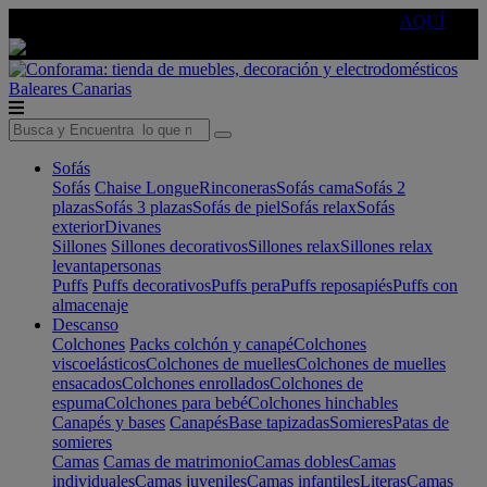
🔵Cambia tu electro con
-10% EXTRA
de descuento ☑️
AQUÍ
Baleares
Canarias
Sofás
Sofás
Chaise Longue
Rinconeras
Sofás cama
Sofás 2
plazas
Sofás 3 plazas
Sofás de piel
Sofás relax
Sofás
exterior
Divanes
Sillones
Sillones decorativos
Sillones relax
Sillones relax
levantapersonas
Puffs
Puffs decorativos
Puffs pera
Puffs reposapiés
Puffs con
almacenaje
Descanso
Colchones
Packs colchón y canapé
Colchones
viscoelásticos
Colchones de muelles
Colchones de muelles
ensacados
Colchones enrollados
Colchones de
espuma
Colchones para bebé
Colchones hinchables
Canapés y bases
Canapés
Base tapizadas
Somieres
Patas de
somieres
Camas
Camas de matrimonio
Camas dobles
Camas
individuales
Camas juveniles
Camas infantiles
Literas
Camas