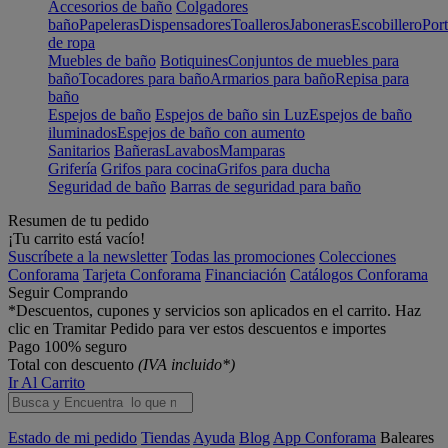
Accesorios de baño
Colgadores
baño
Papeleras
Dispensadores
Toalleros
Jaboneras
Escobillero
Port
de ropa
Muebles de baño
Botiquines
Conjuntos de muebles para
baño
Tocadores para baño
Armarios para baño
Repisa para
baño
Espejos de baño
Espejos de baño sin Luz
Espejos de baño
iluminados
Espejos de baño con aumento
Sanitarios
Bañeras
Lavabos
Mamparas
Grifería
Grifos para cocina
Grifos para ducha
Seguridad de baño
Barras de seguridad para baño
Resumen de tu pedido
¡Tu carrito está vacío!
Suscríbete a la newsletter
Todas las promociones
Colecciones
Conforama
Tarjeta Conforama
Financiación
Catálogos Conforama
Seguir Comprando
*Descuentos, cupones y servicios son aplicados en el carrito. Haz
clic en Tramitar Pedido para ver estos descuentos e importes
Pago 100% seguro
Total con descuento
(IVA incluido*)
Ir Al Carrito
Estado de mi pedido
Tiendas
Ayuda
Blog
App Conforama
Baleares