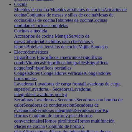
Cocina
Muebles de cocina
Muebles auxiliares de cocina
Armarios de
cocina
Conjuntos de mesas y sillas de cocina
Mesas de
cocina
Sillas de cocina
Taburetes de cocina
Cocinas
modulares
Cocinas completas
Cocinas a medida
Accesorios de cocina
Menaje
Servicio de
mesa
Cubertería
Cuchillos para chef
Vinos y
licores
Botellas
Utensilios de cocina
Vajilla
Bandejas
Electrodomésticos
Frigoríficos
Frigoríficos americanos
Frigoríficos
combi
Vinotecas
Frigoríficos integrables
Frigoríficos
pequeños
Frigoríficos portátiles
Congeladores
Congeladores verticales
Congeladores
horizontales
Lavadoras
Lavadoras de carga frontal
Lavadoras de carga
superior
Lavadoras - Secadoras
Lavadoras
integrables
Lavadoras por kg
Secadoras
Lavadoras - Secadoras
Secadoras con bomba de
calor
Secadoras de condensación
Secadoras de
evacuación
Secadoras integrables
Secadoras por Kg
Hornos
Conjunto de horno y placa
Hornos
convencionales
Hornos pirolíticos
Hornos multifunción
Placas de cocina
Conjunto de horno y
placa
Vitrocerámica
Placas de inducción
Placas de gas