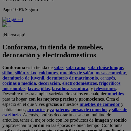
Pago 100% Seguro
¡Nueva app!
Conforama, tu tienda de muebles,
decoración y electrodomésticos
Conforama
es tu tienda de
sofás
,
sofá cama
,
sofá chaise longue
,
sillón
,
sillón relax
,
colchones
,
muebles de salón
,
mesas comedor
,
dormitorio de juvenil
,
dormitorio de matrimonio
,
canapés
,
cocinas a medida
,
decoración
,
electrodomésticos
,
frigoríficos
,
microondas
,
lavavajillas
,
lavadora secadora
, y
televisiones
.
Descubre nuestra amplia variedad de estilos en cualquier
muebles
para tu hogar,
con los mejores precios y promociones
. Crea el
espacio en el que vives gracias a nuestros
muebles de comedor
y
habitaciones,
armarios
y
zapateros
,
mesas de comedor
y
sillas de
escritorio
. Además, podrás decorar tu casa con multitud de
artículos, tener el mejor ocio con los productos de
imagen y sonido
y aprovechar tu
jardín
en las épocas de buen tiempo. Conforama
realiza el
servicio de envío a domicilio como recogida en tienda.