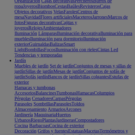
Organización
Cajas decorativas
Percheros
Burros de
ropa
Joyeros
Biombos
Cestas
Baúles
Revisteros
Cajas
Objetos decorativos
Velas
Faroles
Centros de
mesa
Navidad
Flores artificiales
Maceteros
Jarrones
Marcos de
fotos
Figuras decorativas
Cajitas y
joyeros
Relojes
Ambientadores
Iluminación
Lámparas
Iluminación decorativa
Iluminación para
muebles
Iluminación para dormitorio
Iluminación
exterior
Guirnaldas
Balizas
Smart
Light
Bombillas
Focos
Iluminación con rieles
Cintas Led
Tendencias y temporadas
Jardín
Muebles de jardín
Set de jardín
Conjuntos de mesas y sillas de
jardín
Sillas de jardín
Mesas de jardín
Conjuntos de sofás de
jardín
Sofás jardín
Bancos de jardín
Sillas colgantes
Estufas de
exterior
Hamacas y tumbonas
Accesorios
Balancines
Tumbonas
Hamacas
Columpios
Pérgolas
Cenadores
Carpas
Pérgolas
Parasoles
Sombrillas
Parasoles
Toldos
Almacenamiento
Armarios
Arcones
Jardinería
Maquinaria
Huertos
Urbanos
Riego
Plantas
Jardineras
Compostadores
Cocina
Barbacoas
Cocina de exterior
Decoración
Grifos y fuentes
Estatuas
Macetas
Termómetros y