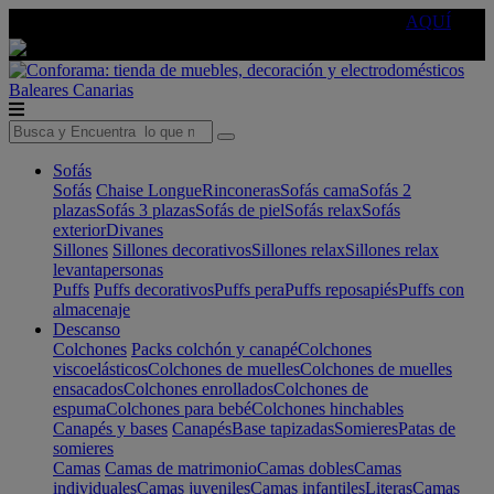
🔵Cambia tu electro con
-10% EXTRA
de descuento ☑️
AQUÍ
Baleares
Canarias
Sofás
Sofás
Chaise Longue
Rinconeras
Sofás cama
Sofás 2
plazas
Sofás 3 plazas
Sofás de piel
Sofás relax
Sofás
exterior
Divanes
Sillones
Sillones decorativos
Sillones relax
Sillones relax
levantapersonas
Puffs
Puffs decorativos
Puffs pera
Puffs reposapiés
Puffs con
almacenaje
Descanso
Colchones
Packs colchón y canapé
Colchones
viscoelásticos
Colchones de muelles
Colchones de muelles
ensacados
Colchones enrollados
Colchones de
espuma
Colchones para bebé
Colchones hinchables
Canapés y bases
Canapés
Base tapizadas
Somieres
Patas de
somieres
Camas
Camas de matrimonio
Camas dobles
Camas
individuales
Camas juveniles
Camas infantiles
Literas
Camas