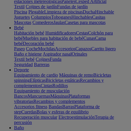
estaciones metereológicas
Paneles
Cesped Artificial
Textil
Cojines de jardín
Fundas de jardín
Piscina
Plegable
Limpieza de piscinas
Ducha
Hinchable
Juguetes
Columpios
Toboganes
Hinchables
Casitas
Mascotas
Comederos
Jaulas
Casetas para mascotas
Bebé
Habitación bebé
Humidificadores
Cestas
Colchón para
bebé
Muebles para habitación de bebé
Cunas
Cama
bebé
Decoración bebé
Paseo
Coche
Mochilas
Accesorios
Capazos
Carrito ligero
Baño e higiene
Aspirador nasal
Orinales
Textil bebé
Cojines
Funda
Seguridad
Barreras
Deporte
Equipamiento de cardio
Máquinas de remo
Bicicletas
spinning
Elípticas
Bicicletas estáticas
Recambios y
complementos
Cintas
Rodillos
Equipamiento de musculación
Bancos
Mancuernas
Máquinas
Plataformas
vibratorias
Recambios y complementos
Accesorios fitness
Bandas
Barras
Plataforma de
step
Cuerdas
Bolas y esferas de equilibrio
Recuperación muscular
Electroestimulación
Terapia de
percusión
Baño