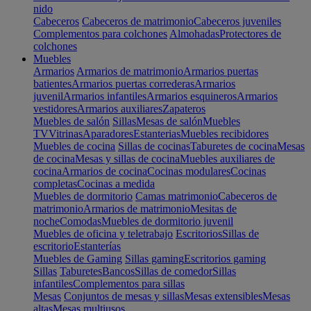
nido
Cabeceros
Cabeceros de matrimonio
Cabeceros juveniles
Complementos para colchones
Almohadas
Protectores de
colchones
Muebles
Armarios
Armarios de matrimonio
Armarios puertas
batientes
Armarios puertas correderas
Armarios
juvenil
Armarios infantiles
Armarios esquineros
Armarios
vestidores
Armarios auxiliares
Zapateros
Muebles de salón
Sillas
Mesas de salón
Muebles
TV
Vitrinas
Aparadores
Estanterias
Muebles recibidores
Muebles de cocina
Sillas de cocinas
Taburetes de cocina
Mesas
de cocina
Mesas y sillas de cocina
Muebles auxiliares de
cocina
Armarios de cocina
Cocinas modulares
Cocinas
completas
Cocinas a medida
Muebles de dormitorio
Camas matrimonio
Cabeceros de
matrimonio
Armarios de matrimonio
Mesitas de
noche
Comodas
Muebles de dormitorio juvenil
Muebles de oficina y teletrabajo
Escritorios
Sillas de
escritorio
Estanterías
Muebles de Gaming
Sillas gaming
Escritorios gaming
Sillas
Taburetes
Bancos
Sillas de comedor
Sillas
infantiles
Complementos para sillas
Mesas
Conjuntos de mesas y sillas
Mesas extensibles
Mesas
altas
Mesas multiusos