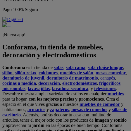
Pago 100% Seguro
¡Nueva app!
Conforama, tu tienda de muebles,
decoración y electrodomésticos
Conforama
es tu tienda de
sofás
,
sofá cama
,
sofá chaise longue
,
sillón
,
sillón relax
,
colchones
,
muebles de salón
,
mesas comedor
,
dormitorio de juvenil
,
dormitorio de matrimonio
,
canapés
,
cocinas a medida
,
decoración
,
electrodomésticos
,
frigoríficos
,
microondas
,
lavavajillas
,
lavadora secadora
, y
televisiones
.
Descubre nuestra amplia variedad de estilos en cualquier
muebles
para tu hogar,
con los mejores precios y promociones
. Crea el
espacio en el que vives gracias a nuestros
muebles de comedor
y
habitaciones,
armarios
y
zapateros
,
mesas de comedor
y
sillas de
escritorio
. Además, podrás decorar tu casa con multitud de
artículos, tener el mejor ocio con los productos de
imagen y sonido
y aprovechar tu
jardín
en las épocas de buen tiempo. Conforama
realiza el
servicio de envío a domicilio como recogida en tienda.