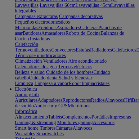
Lavavajillas
Lavavajillas 60cm
Lavavajillas 45cm
Lavavajillas
integrables
Campanas extractoras
Campanas decorativas
Pequeños electrodomésticos
Microondas
Freidoras
Aspiradores
Cafeteras
Planchas de
asar
Batidoras
Amasadores
Robots de Cocina
Balanzas de
Cocina
Tostadoras
Calefacción
Termoventiladores
Convectores
Estufas
Radiadores
Calefactores
D
Térmicos
Humidificadores
Climatización
Ventiladores
Aire acondicionado
Calentadores de agua
Termos eléctricos
Belleza y salud
Cuidado de los hombres
Cuidado
cabello
Cuidado dental
Salud y bienestar
Limpieza
Limpieza a vapor
Robot limpiacristales
Electrónica
Audio y hifi
Auriculares
Adaptadores
Reproductores
Radios
Altavoces
Hifi
Bar
de sonido
Audio car y GPS
Micrófonos
Informática
Almacenamiento
Tablets
Complementos
Portátiles
Impresoras
Gaming & streaming
Monitores gaming
Accesorios
Smart home
Timbres
Cámaras
Altavoces
Wearables
Smartwatches