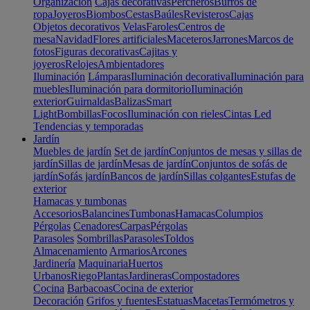
Organización
Cajas decorativas
Percheros
Burros de
ropa
Joyeros
Biombos
Cestas
Baúles
Revisteros
Cajas
Objetos decorativos
Velas
Faroles
Centros de
mesa
Navidad
Flores artificiales
Maceteros
Jarrones
Marcos de
fotos
Figuras decorativas
Cajitas y
joyeros
Relojes
Ambientadores
Iluminación
Lámparas
Iluminación decorativa
Iluminación para
muebles
Iluminación para dormitorio
Iluminación
exterior
Guirnaldas
Balizas
Smart
Light
Bombillas
Focos
Iluminación con rieles
Cintas Led
Tendencias y temporadas
Jardín
Muebles de jardín
Set de jardín
Conjuntos de mesas y sillas de
jardín
Sillas de jardín
Mesas de jardín
Conjuntos de sofás de
jardín
Sofás jardín
Bancos de jardín
Sillas colgantes
Estufas de
exterior
Hamacas y tumbonas
Accesorios
Balancines
Tumbonas
Hamacas
Columpios
Pérgolas
Cenadores
Carpas
Pérgolas
Parasoles
Sombrillas
Parasoles
Toldos
Almacenamiento
Armarios
Arcones
Jardinería
Maquinaria
Huertos
Urbanos
Riego
Plantas
Jardineras
Compostadores
Cocina
Barbacoas
Cocina de exterior
Decoración
Grifos y fuentes
Estatuas
Macetas
Termómetros y