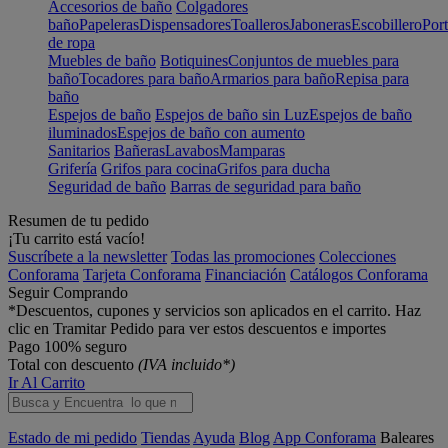
Accesorios de baño
Colgadores
baño
Papeleras
Dispensadores
Toalleros
Jaboneras
Escobillero
Port
de ropa
Muebles de baño
Botiquines
Conjuntos de muebles para
baño
Tocadores para baño
Armarios para baño
Repisa para
baño
Espejos de baño
Espejos de baño sin Luz
Espejos de baño
iluminados
Espejos de baño con aumento
Sanitarios
Bañeras
Lavabos
Mamparas
Grifería
Grifos para cocina
Grifos para ducha
Seguridad de baño
Barras de seguridad para baño
Resumen de tu pedido
¡Tu carrito está vacío!
Suscríbete a la newsletter
Todas las promociones
Colecciones
Conforama
Tarjeta Conforama
Financiación
Catálogos Conforama
Seguir Comprando
*Descuentos, cupones y servicios son aplicados en el carrito. Haz
clic en Tramitar Pedido para ver estos descuentos e importes
Pago 100% seguro
Total con descuento
(IVA incluido*)
Ir Al Carrito
Estado de mi pedido
Tiendas
Ayuda
Blog
App Conforama
Baleares