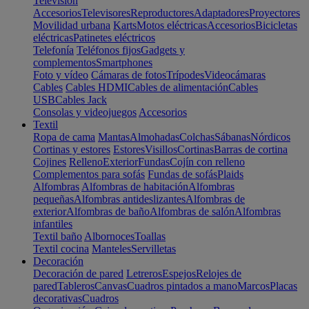
Televisión
Accesorios
Televisores
Reproductores
Adaptadores
Proyectores
Movilidad urbana
Karts
Motos eléctricas
Accesorios
Bicicletas
eléctricas
Patinetes eléctricos
Telefonía
Teléfonos fijos
Gadgets y
complementos
Smartphones
Foto y vídeo
Cámaras de fotos
Trípodes
Videocámaras
Cables
Cables HDMI
Cables de alimentación
Cables
USB
Cables Jack
Consolas y videojuegos
Accesorios
Textil
Ropa de cama
Mantas
Almohadas
Colchas
Sábanas
Nórdicos
Cortinas y estores
Estores
Visillos
Cortinas
Barras de cortina
Cojines
Relleno
Exterior
Fundas
Cojín con relleno
Complementos para sofás
Fundas de sofás
Plaids
Alfombras
Alfombras de habitación
Alfombras
pequeñas
Alfombras antideslizantes
Alfombras de
exterior
Alfombras de baño
Alfombras de salón
Alfombras
infantiles
Textil baño
Albornoces
Toallas
Textil cocina
Manteles
Servilletas
Decoración
Decoración de pared
Letreros
Espejos
Relojes de
pared
Tableros
Canvas
Cuadros pintados a mano
Marcos
Placas
decorativas
Cuadros