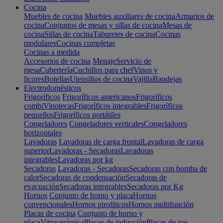
Cocina
Muebles de cocina
Muebles auxiliares de cocina
Armarios de
cocina
Conjuntos de mesas y sillas de cocina
Mesas de
cocina
Sillas de cocina
Taburetes de cocina
Cocinas
modulares
Cocinas completas
Cocinas a medida
Accesorios de cocina
Menaje
Servicio de
mesa
Cubertería
Cuchillos para chef
Vinos y
licores
Botellas
Utensilios de cocina
Vajilla
Bandejas
Electrodomésticos
Frigoríficos
Frigoríficos americanos
Frigoríficos
combi
Vinotecas
Frigoríficos integrables
Frigoríficos
pequeños
Frigoríficos portátiles
Congeladores
Congeladores verticales
Congeladores
horizontales
Lavadoras
Lavadoras de carga frontal
Lavadoras de carga
superior
Lavadoras - Secadoras
Lavadoras
integrables
Lavadoras por kg
Secadoras
Lavadoras - Secadoras
Secadoras con bomba de
calor
Secadoras de condensación
Secadoras de
evacuación
Secadoras integrables
Secadoras por Kg
Hornos
Conjunto de horno y placa
Hornos
convencionales
Hornos pirolíticos
Hornos multifunción
Placas de cocina
Conjunto de horno y
placa
Vitrocerámica
Placas de inducción
Placas de gas