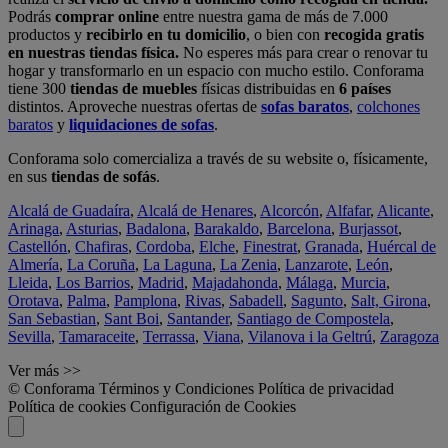
Podrás
comprar online
entre nuestra gama de más de 7.000
productos y
recibirlo en tu domicilio
, o bien con
recogida gratis
en nuestras tiendas física.
No esperes más para crear o renovar tu
hogar y transformarlo en un espacio con mucho estilo. Conforama
tiene 300
tiendas de muebles
físicas distribuidas en
6 países
distintos. Aproveche nuestras ofertas de
sofas baratos
,
colchones
baratos
y
liquidaciones de sofas
.
Conforama solo comercializa a través de su website o, físicamente,
en sus
tiendas de sofás
.
Alcalá de Guadaíra
,
Alcalá de Henares
,
Alcorcón
,
Alfafar
,
Alicante
,
Arinaga
,
Asturias
,
Badalona
,
Barakaldo
,
Barcelona
,
Burjassot
,
Castellón
,
Chafiras
,
Cordoba
,
Elche
,
Finestrat
,
Granada
,
Huércal de
Almería
,
La Coruña
,
La Laguna
,
La Zenia
,
Lanzarote
,
León
,
Lleida
,
Los Barrios
,
Madrid
,
Majadahonda
,
Málaga
,
Murcia
,
Orotava
,
Palma
,
Pamplona
,
Rivas
,
Sabadell
,
Sagunto
,
Salt, Girona
,
San Sebastian
,
Sant Boi
,
Santander
,
Santiago de Compostela
,
Sevilla
,
Tamaraceite
,
Terrassa
,
Viana
,
Vilanova i la Geltrú
,
Zaragoza
Ver más >>
© Conforama
Términos y Condiciones
Política de privacidad
Política de cookies
Configuración de Cookies