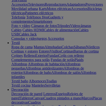
Televisión
Accesorios
Televisores
Reproductores
Adaptadores
Proyectores
Movilidad urbana
Karts
Motos eléctricas
Accesorios
Bicicletas
eléctricas
Patinetes eléctricos
Telefonía
Teléfonos fijos
Gadgets y
complementos
Smartphones
Foto y vídeo
Cámaras de fotos
Trípodes
Videocámaras
Cables
Cables HDMI
Cables de alimentación
Cables
USB
Cables Jack
Consolas y videojuegos
Accesorios
Textil
Ropa de cama
Mantas
Almohadas
Colchas
Sábanas
Nórdicos
Cortinas y estores
Estores
Visillos
Cortinas
Barras de cortina
Cojines
Relleno
Exterior
Fundas
Cojín con relleno
Complementos para sofás
Fundas de sofás
Plaids
Alfombras
Alfombras de habitación
Alfombras
pequeñas
Alfombras antideslizantes
Alfombras de
exterior
Alfombras de baño
Alfombras de salón
Alfombras
infantiles
Textil baño
Albornoces
Toallas
Textil cocina
Manteles
Servilletas
Decoración
Decoración de pared
Letreros
Espejos
Relojes de
pared
Tableros
Canvas
Cuadros pintados a mano
Marcos
Placas
decorativas
Cuadros