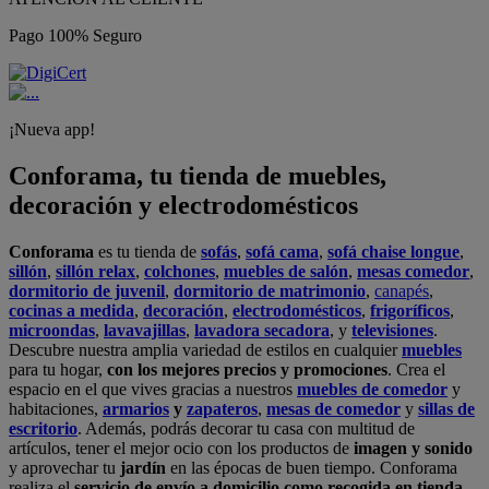
Pago 100% Seguro
¡Nueva app!
Conforama, tu tienda de muebles,
decoración y electrodomésticos
Conforama
es tu tienda de
sofás
,
sofá cama
,
sofá chaise longue
,
sillón
,
sillón relax
,
colchones
,
muebles de salón
,
mesas comedor
,
dormitorio de juvenil
,
dormitorio de matrimonio
,
canapés
,
cocinas a medida
,
decoración
,
electrodomésticos
,
frigoríficos
,
microondas
,
lavavajillas
,
lavadora secadora
, y
televisiones
.
Descubre nuestra amplia variedad de estilos en cualquier
muebles
para tu hogar,
con los mejores precios y promociones
. Crea el
espacio en el que vives gracias a nuestros
muebles de comedor
y
habitaciones,
armarios
y
zapateros
,
mesas de comedor
y
sillas de
escritorio
. Además, podrás decorar tu casa con multitud de
artículos, tener el mejor ocio con los productos de
imagen y sonido
y aprovechar tu
jardín
en las épocas de buen tiempo. Conforama
realiza el
servicio de envío a domicilio como recogida en tienda.