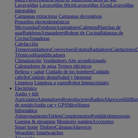
Lavavajillas
Lavavajillas 60cm
Lavavajillas 45cm
Lavavajillas
integrables
Campanas extractoras
Campanas decorativas
Pequeños electrodomésticos
Microondas
Freidoras
Aspiradores
Cafeteras
Planchas de
asar
Batidoras
Amasadores
Robots de Cocina
Balanzas de
Cocina
Tostadoras
Calefacción
Termoventiladores
Convectores
Estufas
Radiadores
Calefactores
D
Térmicos
Humidificadores
Climatización
Ventiladores
Aire acondicionado
Calentadores de agua
Termos eléctricos
Belleza y salud
Cuidado de los hombres
Cuidado
cabello
Cuidado dental
Salud y bienestar
Limpieza
Limpieza a vapor
Robot limpiacristales
Electrónica
Audio y hifi
Auriculares
Adaptadores
Reproductores
Radios
Altavoces
Hifi
Bar
de sonido
Audio car y GPS
Micrófonos
Informática
Almacenamiento
Tablets
Complementos
Portátiles
Impresoras
Gaming & streaming
Monitores gaming
Accesorios
Smart home
Timbres
Cámaras
Altavoces
Wearables
Smartwatches