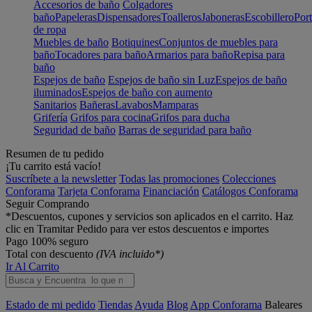
Accesorios de baño
Colgadores
baño
Papeleras
Dispensadores
Toalleros
Jaboneras
Escobillero
Port
de ropa
Muebles de baño
Botiquines
Conjuntos de muebles para
baño
Tocadores para baño
Armarios para baño
Repisa para
baño
Espejos de baño
Espejos de baño sin Luz
Espejos de baño
iluminados
Espejos de baño con aumento
Sanitarios
Bañeras
Lavabos
Mamparas
Grifería
Grifos para cocina
Grifos para ducha
Seguridad de baño
Barras de seguridad para baño
Resumen de tu pedido
¡Tu carrito está vacío!
Suscríbete a la newsletter
Todas las promociones
Colecciones
Conforama
Tarjeta Conforama
Financiación
Catálogos Conforama
Seguir Comprando
*Descuentos, cupones y servicios son aplicados en el carrito. Haz
clic en Tramitar Pedido para ver estos descuentos e importes
Pago 100% seguro
Total con descuento
(IVA incluido*)
Ir Al Carrito
Estado de mi pedido
Tiendas
Ayuda
Blog
App Conforama
Baleares