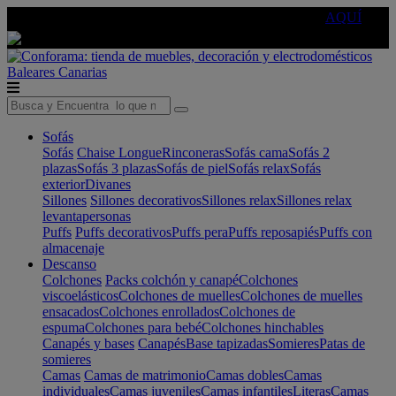
🔵Cambia tu electro con
-10% EXTRA
de descuento ☑️
AQUÍ
Baleares
Canarias
Sofás
Sofás
Chaise Longue
Rinconeras
Sofás cama
Sofás 2
plazas
Sofás 3 plazas
Sofás de piel
Sofás relax
Sofás
exterior
Divanes
Sillones
Sillones decorativos
Sillones relax
Sillones relax
levantapersonas
Puffs
Puffs decorativos
Puffs pera
Puffs reposapiés
Puffs con
almacenaje
Descanso
Colchones
Packs colchón y canapé
Colchones
viscoelásticos
Colchones de muelles
Colchones de muelles
ensacados
Colchones enrollados
Colchones de
espuma
Colchones para bebé
Colchones hinchables
Canapés y bases
Canapés
Base tapizadas
Somieres
Patas de
somieres
Camas
Camas de matrimonio
Camas dobles
Camas
individuales
Camas juveniles
Camas infantiles
Literas
Camas