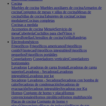
Cocina
Muebles de cocina
Muebles auxiliares de cocina
Armarios de
cocina
Conjuntos de mesas y sillas de cocina
Mesas de
cocina
Sillas de cocina
Taburetes de cocina
Cocinas
modulares
Cocinas completas
Cocinas a medida
Accesorios de cocina
Menaje
Servicio de
mesa
Cubertería
Cuchillos para chef
Vinos y
licores
Botellas
Utensilios de cocina
Vajilla
Bandejas
Electrodomésticos
Frigoríficos
Frigoríficos americanos
Frigoríficos
combi
Vinotecas
Frigoríficos integrables
Frigoríficos
pequeños
Frigoríficos portátiles
Congeladores
Congeladores verticales
Congeladores
horizontales
Lavadoras
Lavadoras de carga frontal
Lavadoras de carga
superior
Lavadoras - Secadoras
Lavadoras
integrables
Lavadoras por kg
Secadoras
Lavadoras - Secadoras
Secadoras con bomba de
calor
Secadoras de condensación
Secadoras de
evacuación
Secadoras integrables
Secadoras por Kg
Hornos
Conjunto de horno y placa
Hornos
convencionales
Hornos pirolíticos
Hornos multifunción
Placas de cocina
Conjunto de horno y
placa
Vitrocerámica
Placas de inducción
Placas de gas