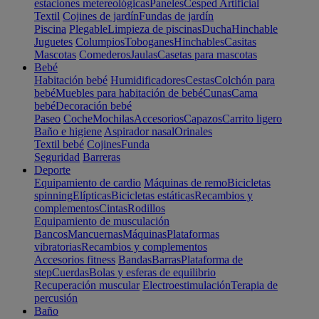
estaciones metereológicas
Paneles
Cesped Artificial
Textil
Cojines de jardín
Fundas de jardín
Piscina
Plegable
Limpieza de piscinas
Ducha
Hinchable
Juguetes
Columpios
Toboganes
Hinchables
Casitas
Mascotas
Comederos
Jaulas
Casetas para mascotas
Bebé
Habitación bebé
Humidificadores
Cestas
Colchón para
bebé
Muebles para habitación de bebé
Cunas
Cama
bebé
Decoración bebé
Paseo
Coche
Mochilas
Accesorios
Capazos
Carrito ligero
Baño e higiene
Aspirador nasal
Orinales
Textil bebé
Cojines
Funda
Seguridad
Barreras
Deporte
Equipamiento de cardio
Máquinas de remo
Bicicletas
spinning
Elípticas
Bicicletas estáticas
Recambios y
complementos
Cintas
Rodillos
Equipamiento de musculación
Bancos
Mancuernas
Máquinas
Plataformas
vibratorias
Recambios y complementos
Accesorios fitness
Bandas
Barras
Plataforma de
step
Cuerdas
Bolas y esferas de equilibrio
Recuperación muscular
Electroestimulación
Terapia de
percusión
Baño