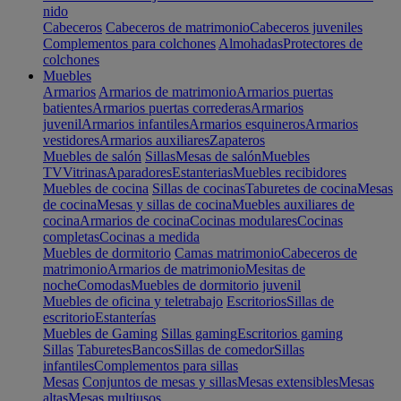
nido
Cabeceros
Cabeceros de matrimonio
Cabeceros juveniles
Complementos para colchones
Almohadas
Protectores de
colchones
Muebles
Armarios
Armarios de matrimonio
Armarios puertas
batientes
Armarios puertas correderas
Armarios
juvenil
Armarios infantiles
Armarios esquineros
Armarios
vestidores
Armarios auxiliares
Zapateros
Muebles de salón
Sillas
Mesas de salón
Muebles
TV
Vitrinas
Aparadores
Estanterias
Muebles recibidores
Muebles de cocina
Sillas de cocinas
Taburetes de cocina
Mesas
de cocina
Mesas y sillas de cocina
Muebles auxiliares de
cocina
Armarios de cocina
Cocinas modulares
Cocinas
completas
Cocinas a medida
Muebles de dormitorio
Camas matrimonio
Cabeceros de
matrimonio
Armarios de matrimonio
Mesitas de
noche
Comodas
Muebles de dormitorio juvenil
Muebles de oficina y teletrabajo
Escritorios
Sillas de
escritorio
Estanterías
Muebles de Gaming
Sillas gaming
Escritorios gaming
Sillas
Taburetes
Bancos
Sillas de comedor
Sillas
infantiles
Complementos para sillas
Mesas
Conjuntos de mesas y sillas
Mesas extensibles
Mesas
altas
Mesas multiusos