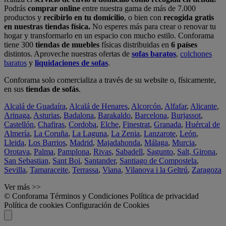
Podrás
comprar online
entre nuestra gama de más de 7.000
productos y
recibirlo en tu domicilio
, o bien con
recogida gratis
en nuestras tiendas física.
No esperes más para crear o renovar tu
hogar y transformarlo en un espacio con mucho estilo. Conforama
tiene 300
tiendas de muebles
físicas distribuidas en
6 países
distintos. Aproveche nuestras ofertas de
sofas baratos
,
colchones
baratos
y
liquidaciones de sofas
.
Conforama solo comercializa a través de su website o, físicamente,
en sus
tiendas de sofás
.
Alcalá de Guadaíra
,
Alcalá de Henares
,
Alcorcón
,
Alfafar
,
Alicante
,
Arinaga
,
Asturias
,
Badalona
,
Barakaldo
,
Barcelona
,
Burjassot
,
Castellón
,
Chafiras
,
Cordoba
,
Elche
,
Finestrat
,
Granada
,
Huércal de
Almería
,
La Coruña
,
La Laguna
,
La Zenia
,
Lanzarote
,
León
,
Lleida
,
Los Barrios
,
Madrid
,
Majadahonda
,
Málaga
,
Murcia
,
Orotava
,
Palma
,
Pamplona
,
Rivas
,
Sabadell
,
Sagunto
,
Salt, Girona
,
San Sebastian
,
Sant Boi
,
Santander
,
Santiago de Compostela
,
Sevilla
,
Tamaraceite
,
Terrassa
,
Viana
,
Vilanova i la Geltrú
,
Zaragoza
Ver más >>
© Conforama
Términos y Condiciones
Política de privacidad
Política de cookies
Configuración de Cookies