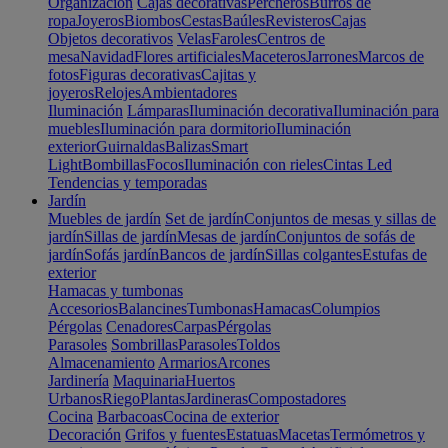
Organización
Cajas decorativas
Percheros
Burros de
ropa
Joyeros
Biombos
Cestas
Baúles
Revisteros
Cajas
Objetos decorativos
Velas
Faroles
Centros de
mesa
Navidad
Flores artificiales
Maceteros
Jarrones
Marcos de
fotos
Figuras decorativas
Cajitas y
joyeros
Relojes
Ambientadores
Iluminación
Lámparas
Iluminación decorativa
Iluminación para
muebles
Iluminación para dormitorio
Iluminación
exterior
Guirnaldas
Balizas
Smart
Light
Bombillas
Focos
Iluminación con rieles
Cintas Led
Tendencias y temporadas
Jardín
Muebles de jardín
Set de jardín
Conjuntos de mesas y sillas de
jardín
Sillas de jardín
Mesas de jardín
Conjuntos de sofás de
jardín
Sofás jardín
Bancos de jardín
Sillas colgantes
Estufas de
exterior
Hamacas y tumbonas
Accesorios
Balancines
Tumbonas
Hamacas
Columpios
Pérgolas
Cenadores
Carpas
Pérgolas
Parasoles
Sombrillas
Parasoles
Toldos
Almacenamiento
Armarios
Arcones
Jardinería
Maquinaria
Huertos
Urbanos
Riego
Plantas
Jardineras
Compostadores
Cocina
Barbacoas
Cocina de exterior
Decoración
Grifos y fuentes
Estatuas
Macetas
Termómetros y