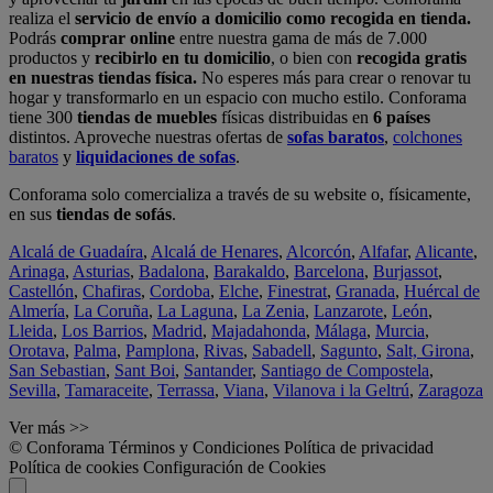
realiza el
servicio de envío a domicilio como recogida en tienda.
Podrás
comprar online
entre nuestra gama de más de 7.000
productos y
recibirlo en tu domicilio
, o bien con
recogida gratis
en nuestras tiendas física.
No esperes más para crear o renovar tu
hogar y transformarlo en un espacio con mucho estilo. Conforama
tiene 300
tiendas de muebles
físicas distribuidas en
6 países
distintos. Aproveche nuestras ofertas de
sofas baratos
,
colchones
baratos
y
liquidaciones de sofas
.
Conforama solo comercializa a través de su website o, físicamente,
en sus
tiendas de sofás
.
Alcalá de Guadaíra
,
Alcalá de Henares
,
Alcorcón
,
Alfafar
,
Alicante
,
Arinaga
,
Asturias
,
Badalona
,
Barakaldo
,
Barcelona
,
Burjassot
,
Castellón
,
Chafiras
,
Cordoba
,
Elche
,
Finestrat
,
Granada
,
Huércal de
Almería
,
La Coruña
,
La Laguna
,
La Zenia
,
Lanzarote
,
León
,
Lleida
,
Los Barrios
,
Madrid
,
Majadahonda
,
Málaga
,
Murcia
,
Orotava
,
Palma
,
Pamplona
,
Rivas
,
Sabadell
,
Sagunto
,
Salt, Girona
,
San Sebastian
,
Sant Boi
,
Santander
,
Santiago de Compostela
,
Sevilla
,
Tamaraceite
,
Terrassa
,
Viana
,
Vilanova i la Geltrú
,
Zaragoza
Ver más >>
© Conforama
Términos y Condiciones
Política de privacidad
Política de cookies
Configuración de Cookies