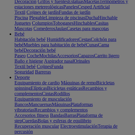
Decoración
Grifos y fuentes
Estatuas
Macetas
Termómetros y
estaciones metereológicas
Paneles
Cesped Artificial
Textil
Cojines de jardín
Fundas de jardín
Piscina
Plegable
Limpieza de piscinas
Ducha
Hinchable
Juguetes
Columpios
Toboganes
Hinchables
Casitas
Mascotas
Comederos
Jaulas
Casetas para mascotas
Bebé
Habitación bebé
Humidificadores
Cestas
Colchón para
bebé
Muebles para habitación de bebé
Cunas
Cama
bebé
Decoración bebé
Paseo
Coche
Mochilas
Accesorios
Capazos
Carrito ligero
Baño e higiene
Aspirador nasal
Orinales
Textil bebé
Cojines
Funda
Seguridad
Barreras
Deporte
Equipamiento de cardio
Máquinas de remo
Bicicletas
spinning
Elípticas
Bicicletas estáticas
Recambios y
complementos
Cintas
Rodillos
Equipamiento de musculación
Bancos
Mancuernas
Máquinas
Plataformas
vibratorias
Recambios y complementos
Accesorios fitness
Bandas
Barras
Plataforma de
step
Cuerdas
Bolas y esferas de equilibrio
Recuperación muscular
Electroestimulación
Terapia de
percusión