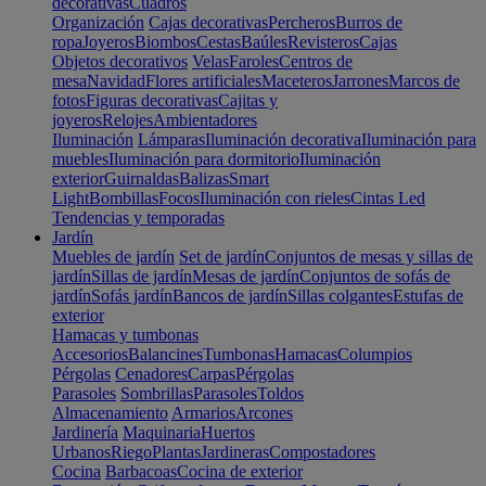
decorativas
Cuadros
Organización
Cajas decorativas
Percheros
Burros de
ropa
Joyeros
Biombos
Cestas
Baúles
Revisteros
Cajas
Objetos decorativos
Velas
Faroles
Centros de
mesa
Navidad
Flores artificiales
Maceteros
Jarrones
Marcos de
fotos
Figuras decorativas
Cajitas y
joyeros
Relojes
Ambientadores
Iluminación
Lámparas
Iluminación decorativa
Iluminación para
muebles
Iluminación para dormitorio
Iluminación
exterior
Guirnaldas
Balizas
Smart
Light
Bombillas
Focos
Iluminación con rieles
Cintas Led
Tendencias y temporadas
Jardín
Muebles de jardín
Set de jardín
Conjuntos de mesas y sillas de
jardín
Sillas de jardín
Mesas de jardín
Conjuntos de sofás de
jardín
Sofás jardín
Bancos de jardín
Sillas colgantes
Estufas de
exterior
Hamacas y tumbonas
Accesorios
Balancines
Tumbonas
Hamacas
Columpios
Pérgolas
Cenadores
Carpas
Pérgolas
Parasoles
Sombrillas
Parasoles
Toldos
Almacenamiento
Armarios
Arcones
Jardinería
Maquinaria
Huertos
Urbanos
Riego
Plantas
Jardineras
Compostadores
Cocina
Barbacoas
Cocina de exterior