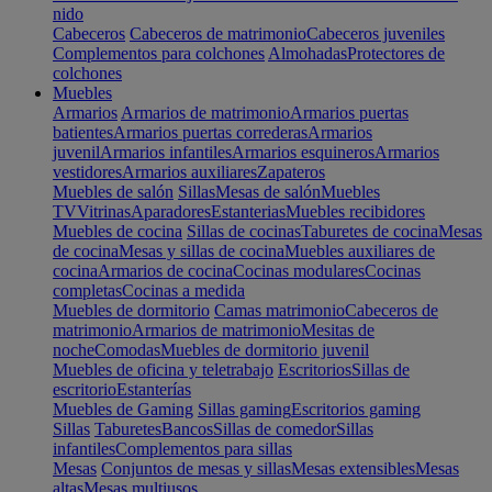
nido
Cabeceros
Cabeceros de matrimonio
Cabeceros juveniles
Complementos para colchones
Almohadas
Protectores de
colchones
Muebles
Armarios
Armarios de matrimonio
Armarios puertas
batientes
Armarios puertas correderas
Armarios
juvenil
Armarios infantiles
Armarios esquineros
Armarios
vestidores
Armarios auxiliares
Zapateros
Muebles de salón
Sillas
Mesas de salón
Muebles
TV
Vitrinas
Aparadores
Estanterias
Muebles recibidores
Muebles de cocina
Sillas de cocinas
Taburetes de cocina
Mesas
de cocina
Mesas y sillas de cocina
Muebles auxiliares de
cocina
Armarios de cocina
Cocinas modulares
Cocinas
completas
Cocinas a medida
Muebles de dormitorio
Camas matrimonio
Cabeceros de
matrimonio
Armarios de matrimonio
Mesitas de
noche
Comodas
Muebles de dormitorio juvenil
Muebles de oficina y teletrabajo
Escritorios
Sillas de
escritorio
Estanterías
Muebles de Gaming
Sillas gaming
Escritorios gaming
Sillas
Taburetes
Bancos
Sillas de comedor
Sillas
infantiles
Complementos para sillas
Mesas
Conjuntos de mesas y sillas
Mesas extensibles
Mesas
altas
Mesas multiusos