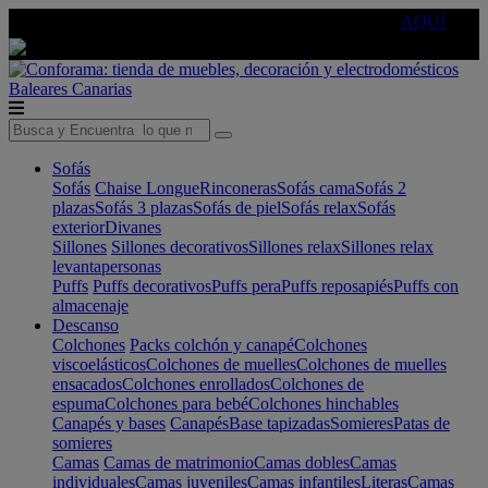
🔵Cambia tu electro con
-10% EXTRA
de descuento ☑️
AQUÍ
Baleares
Canarias
Sofás
Sofás
Chaise Longue
Rinconeras
Sofás cama
Sofás 2
plazas
Sofás 3 plazas
Sofás de piel
Sofás relax
Sofás
exterior
Divanes
Sillones
Sillones decorativos
Sillones relax
Sillones relax
levantapersonas
Puffs
Puffs decorativos
Puffs pera
Puffs reposapiés
Puffs con
almacenaje
Descanso
Colchones
Packs colchón y canapé
Colchones
viscoelásticos
Colchones de muelles
Colchones de muelles
ensacados
Colchones enrollados
Colchones de
espuma
Colchones para bebé
Colchones hinchables
Canapés y bases
Canapés
Base tapizadas
Somieres
Patas de
somieres
Camas
Camas de matrimonio
Camas dobles
Camas
individuales
Camas juveniles
Camas infantiles
Literas
Camas