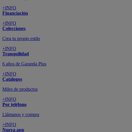
+INFO
Financiación
+INFO
Colecciones
Crea tu propio estilo
+INFO
Tranquilidad
6 años de Garantía Plus
+INFO
Catálogos
Miles de productos
+INFO
Por teléfono
Llámanos y compra
+INFO
Nueva app