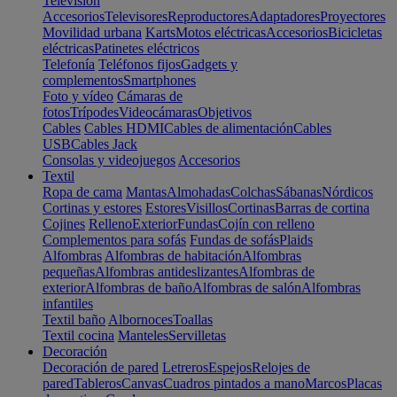
Televisión
Accesorios
Televisores
Reproductores
Adaptadores
Proyectores
Movilidad urbana
Karts
Motos eléctricas
Accesorios
Bicicletas
eléctricas
Patinetes eléctricos
Telefonía
Teléfonos fijos
Gadgets y
complementos
Smartphones
Foto y vídeo
Cámaras de
fotos
Trípodes
Videocámaras
Objetivos
Cables
Cables HDMI
Cables de alimentación
Cables
USB
Cables Jack
Consolas y videojuegos
Accesorios
Textil
Ropa de cama
Mantas
Almohadas
Colchas
Sábanas
Nórdicos
Cortinas y estores
Estores
Visillos
Cortinas
Barras de cortina
Cojines
Relleno
Exterior
Fundas
Cojín con relleno
Complementos para sofás
Fundas de sofás
Plaids
Alfombras
Alfombras de habitación
Alfombras
pequeñas
Alfombras antideslizantes
Alfombras de
exterior
Alfombras de baño
Alfombras de salón
Alfombras
infantiles
Textil baño
Albornoces
Toallas
Textil cocina
Manteles
Servilletas
Decoración
Decoración de pared
Letreros
Espejos
Relojes de
pared
Tableros
Canvas
Cuadros pintados a mano
Marcos
Placas