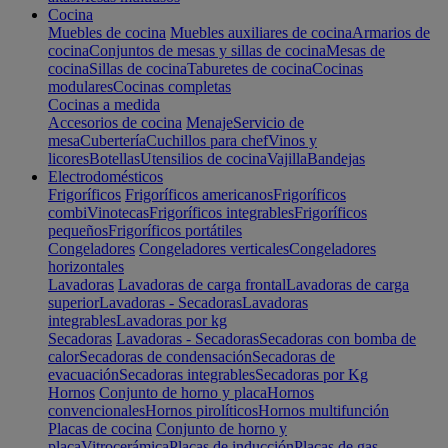
Cocina
Muebles de cocina
Muebles auxiliares de cocina
Armarios de
cocina
Conjuntos de mesas y sillas de cocina
Mesas de
cocina
Sillas de cocina
Taburetes de cocina
Cocinas
modulares
Cocinas completas
Cocinas a medida
Accesorios de cocina
Menaje
Servicio de
mesa
Cubertería
Cuchillos para chef
Vinos y
licores
Botellas
Utensilios de cocina
Vajilla
Bandejas
Electrodomésticos
Frigoríficos
Frigoríficos americanos
Frigoríficos
combi
Vinotecas
Frigoríficos integrables
Frigoríficos
pequeños
Frigoríficos portátiles
Congeladores
Congeladores verticales
Congeladores
horizontales
Lavadoras
Lavadoras de carga frontal
Lavadoras de carga
superior
Lavadoras - Secadoras
Lavadoras
integrables
Lavadoras por kg
Secadoras
Lavadoras - Secadoras
Secadoras con bomba de
calor
Secadoras de condensación
Secadoras de
evacuación
Secadoras integrables
Secadoras por Kg
Hornos
Conjunto de horno y placa
Hornos
convencionales
Hornos pirolíticos
Hornos multifunción
Placas de cocina
Conjunto de horno y
placa
Vitrocerámica
Placas de inducción
Placas de gas