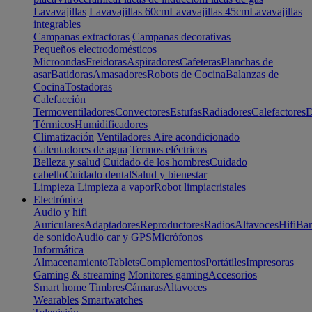
Lavavajillas
Lavavajillas 60cm
Lavavajillas 45cm
Lavavajillas
integrables
Campanas extractoras
Campanas decorativas
Pequeños electrodomésticos
Microondas
Freidoras
Aspiradores
Cafeteras
Planchas de
asar
Batidoras
Amasadores
Robots de Cocina
Balanzas de
Cocina
Tostadoras
Calefacción
Termoventiladores
Convectores
Estufas
Radiadores
Calefactores
D
Térmicos
Humidificadores
Climatización
Ventiladores
Aire acondicionado
Calentadores de agua
Termos eléctricos
Belleza y salud
Cuidado de los hombres
Cuidado
cabello
Cuidado dental
Salud y bienestar
Limpieza
Limpieza a vapor
Robot limpiacristales
Electrónica
Audio y hifi
Auriculares
Adaptadores
Reproductores
Radios
Altavoces
Hifi
Bar
de sonido
Audio car y GPS
Micrófonos
Informática
Almacenamiento
Tablets
Complementos
Portátiles
Impresoras
Gaming & streaming
Monitores gaming
Accesorios
Smart home
Timbres
Cámaras
Altavoces
Wearables
Smartwatches