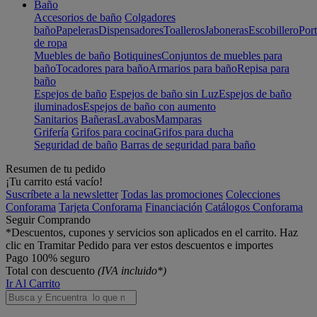
Baño
Accesorios de baño
Colgadores
baño
Papeleras
Dispensadores
Toalleros
Jaboneras
Escobillero
Port
de ropa
Muebles de baño
Botiquines
Conjuntos de muebles para
baño
Tocadores para baño
Armarios para baño
Repisa para
baño
Espejos de baño
Espejos de baño sin Luz
Espejos de baño
iluminados
Espejos de baño con aumento
Sanitarios
Bañeras
Lavabos
Mamparas
Grifería
Grifos para cocina
Grifos para ducha
Seguridad de baño
Barras de seguridad para baño
Resumen de tu pedido
¡Tu carrito está vacío!
Suscríbete a la newsletter
Todas las promociones
Colecciones
Conforama
Tarjeta Conforama
Financiación
Catálogos Conforama
Seguir Comprando
*Descuentos, cupones y servicios son aplicados en el carrito. Haz
clic en Tramitar Pedido para ver estos descuentos e importes
Pago 100% seguro
Total con descuento
(IVA incluido*)
Ir Al Carrito