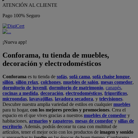
ATENCIÓN AL CLIENTE
Pago 100% Seguro
¡Nueva app!
Conforama, tu tienda de muebles,
decoración y electrodomésticos
Conforama
es tu tienda de
sofás
,
sofá cama
,
sofá chaise longue
,
sillón
,
sillón relax
,
colchones
,
muebles de salón
,
mesas comedor
,
dormitorio de juvenil
,
dormitorio de matrimonio
,
canapés
,
cocinas a medida
,
decoración
,
electrodomésticos
,
frigoríficos
,
microondas
,
lavavajillas
,
lavadora secadora
, y
televisiones
.
Descubre nuestra amplia variedad de estilos en cualquier
muebles
para tu hogar,
con los mejores precios y promociones
. Crea el
espacio en el que vives gracias a nuestros
muebles de comedor
y
habitaciones,
armarios
y
zapateros
,
mesas de comedor
y
sillas de
escritorio
. Además, podrás decorar tu casa con multitud de
artículos, tener el mejor ocio con los productos de
imagen y sonido
y aprovechar tu
jardín
en las épocas de buen tiempo. Conforama