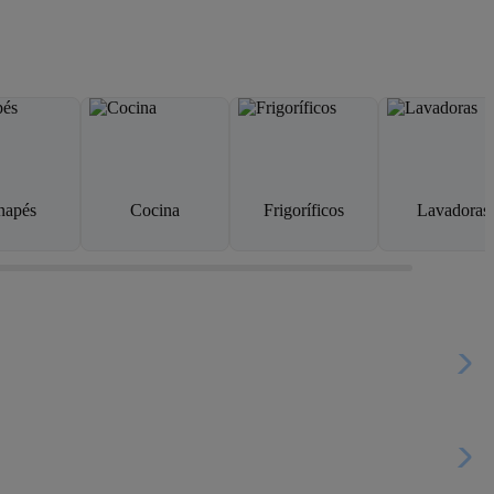
napés
Cocina
Frigoríficos
Lavadoras