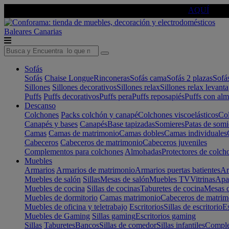
🔵Cambia tu electro con
-10% EXTRA
de descuento ☑️
AQUÍ
Baleares
Canarias
Sofás
Sofás
Chaise Longue
Rinconeras
Sofás cama
Sofás 2 plazas
Sofá
Sillones
Sillones decorativos
Sillones relax
Sillones relax levant
Puffs
Puffs decorativos
Puffs pera
Puffs reposapiés
Puffs con al
Descanso
Colchones
Packs colchón y canapé
Colchones viscoelásticos
Col
Canapés y bases
Canapés
Base tapizadas
Somieres
Patas de somi
Camas
Camas de matrimonio
Camas dobles
Camas individuales
Cabeceros
Cabeceros de matrimonio
Cabeceros juveniles
Complementos para colchones
Almohadas
Protectores de colch
Muebles
Armarios
Armarios de matrimonio
Armarios puertas batientes
Ar
Muebles de salón
Sillas
Mesas de salón
Muebles TV
Vitrinas
Apa
Muebles de cocina
Sillas de cocinas
Taburetes de cocina
Mesas d
Muebles de dormitorio
Camas matrimonio
Cabeceros de matrim
Muebles de oficina y teletrabajo
Escritorios
Sillas de escritorio
Es
Muebles de Gaming
Sillas gaming
Escritorios gaming
Sillas
Taburetes
Bancos
Sillas de comedor
Sillas infantiles
Complem