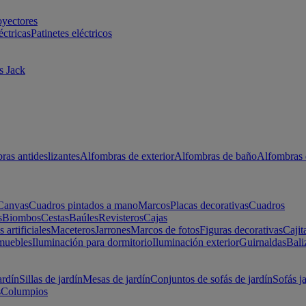
oyectores
éctricas
Patinetes eléctricos
s Jack
ras antideslizantes
Alfombras de exterior
Alfombras de baño
Alfombras 
Canvas
Cuadros pintados a mano
Marcos
Placas decorativas
Cuadros
s
Biombos
Cestas
Baúles
Revisteros
Cajas
s artificiales
Maceteros
Jarrones
Marcos de fotos
Figuras decorativas
Cajit
muebles
Iluminación para dormitorio
Iluminación exterior
Guirnaldas
Bali
ardín
Sillas de jardín
Mesas de jardín
Conjuntos de sofás de jardín
Sofás j
s
Columpios