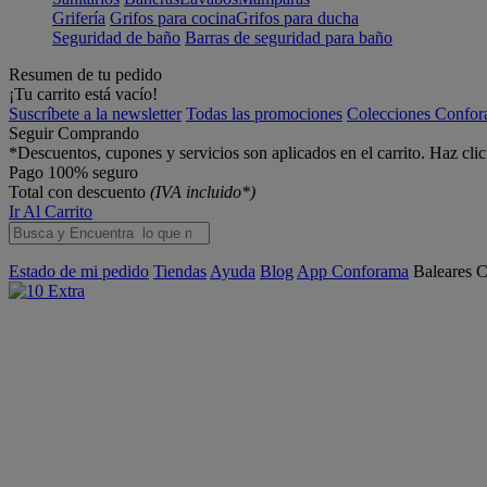
Grifería
Grifos para cocina
Grifos para ducha
Seguridad de baño
Barras de seguridad para baño
Resumen de tu pedido
¡Tu carrito está vacío!
Suscríbete a la newsletter
Todas las promociones
Colecciones Confo
Seguir Comprando
*Descuentos, cupones y servicios son aplicados en el carrito. Haz cli
Pago 100% seguro
Total con descuento
(IVA incluido*)
Ir Al Carrito
Estado de mi pedido
Tiendas
Ayuda
Blog
App Conforama
Baleares
C