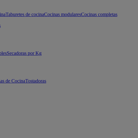
ina
Taburetes de cocina
Cocinas modulares
Cocinas completas
s
bles
Secadoras por Kg
as de Cocina
Tostadoras