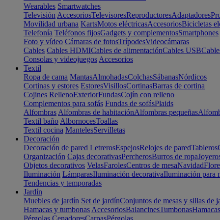
Wearables
Smartwatches
Televisión
Accesorios
Televisores
Reproductores
Adaptadores
Pr
Movilidad urbana
Karts
Motos eléctricas
Accesorios
Bicicletas el
Telefonía
Teléfonos fijos
Gadgets y complementos
Smartphones
Foto y vídeo
Cámaras de fotos
Trípodes
Videocámaras
Cables
Cables HDMI
Cables de alimentación
Cables USB
Cable
Consolas y videojuegos
Accesorios
Textil
Ropa de cama
Mantas
Almohadas
Colchas
Sábanas
Nórdicos
Cortinas y estores
Estores
Visillos
Cortinas
Barras de cortina
Cojines
Relleno
Exterior
Fundas
Cojín con relleno
Complementos para sofás
Fundas de sofás
Plaids
Alfombras
Alfombras de habitación
Alfombras pequeñas
Alfomb
Textil baño
Albornoces
Toallas
Textil cocina
Manteles
Servilletas
Decoración
Decoración de pared
Letreros
Espejos
Relojes de pared
Tableros
Organización
Cajas decorativas
Percheros
Burros de ropa
Joyero
Objetos decorativos
Velas
Faroles
Centros de mesa
Navidad
Flore
Iluminación
Lámparas
Iluminación decorativa
Iluminación para 
Tendencias y temporadas
Jardín
Muebles de jardín
Set de jardín
Conjuntos de mesas y sillas de j
Hamacas y tumbonas
Accesorios
Balancines
Tumbonas
Hamaca
Pérgolas
Cenadores
Carpas
Pérgolas