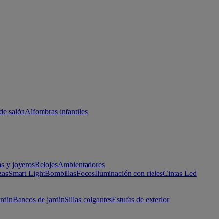
de salón
Alfombras infantiles
as y joyeros
Relojes
Ambientadores
zas
Smart Light
Bombillas
Focos
Iluminación con rieles
Cintas Led
ardín
Bancos de jardín
Sillas colgantes
Estufas de exterior