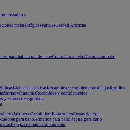
ompostadores
aciones metereológicas
Paneles
Cesped Artificial
les para habitación de bebé
Cunas
Cama bebé
Decoración bebé
lípticas
Bicicletas estáticas
Recambios y complementos
Cintas
Rodillos
taformas vibratorias
Recambios y complementos
s y esferas de equilibrio
ón
alleros
Jaboneras
Escobillero
Portarrollos
Cestas de ropa
cadores para baño
Armarios para baño
Repisa para baño
inados
Espejos de baño con aumento