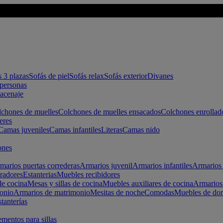
s 3 plazas
Sofás de piel
Sofás relax
Sofás exterior
Divanes
apersonas
macenaje
chones de muelles
Colchones de muelles ensacados
Colchones enrollad
eres
Camas juveniles
Camas infantiles
Literas
Camas nido
ones
marios puertas correderas
Armarios juvenil
Armarios infantiles
Armarios 
radores
Estanterias
Muebles recibidores
e cocina
Mesas y sillas de cocina
Muebles auxiliares de cocina
Armarios
onio
Armarios de matrimonio
Mesitas de noche
Comodas
Muebles de dor
tanterías
entos para sillas