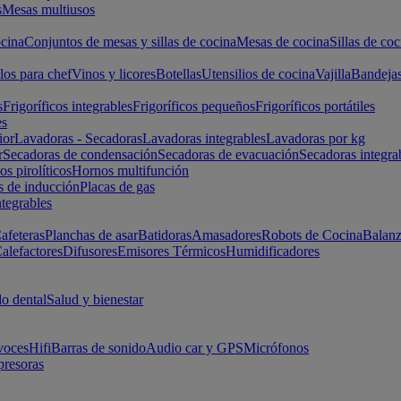
s
Mesas multiusos
cina
Conjuntos de mesas y sillas de cocina
Mesas de cocina
Sillas de coc
los para chef
Vinos y licores
Botellas
Utensilios de cocina
Vajilla
Bandeja
s
Frigoríficos integrables
Frigoríficos pequeños
Frigoríficos portátiles
es
ior
Lavadoras - Secadoras
Lavadoras integrables
Lavadoras por kg
r
Secadoras de condensación
Secadoras de evacuación
Secadoras integra
s pirolíticos
Hornos multifunción
s de inducción
Placas de gas
ntegrables
afeteras
Planchas de asar
Batidoras
Amasadores
Robots de Cocina
Balanz
alefactores
Difusores
Emisores Térmicos
Humidificadores
o dental
Salud y bienestar
voces
Hifi
Barras de sonido
Audio car y GPS
Micrófonos
presoras