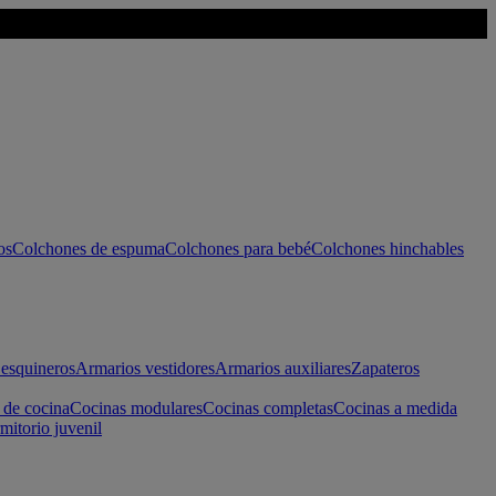
os
Colchones de espuma
Colchones para bebé
Colchones hinchables
esquineros
Armarios vestidores
Armarios auxiliares
Zapateros
 de cocina
Cocinas modulares
Cocinas completas
Cocinas a medida
mitorio juvenil