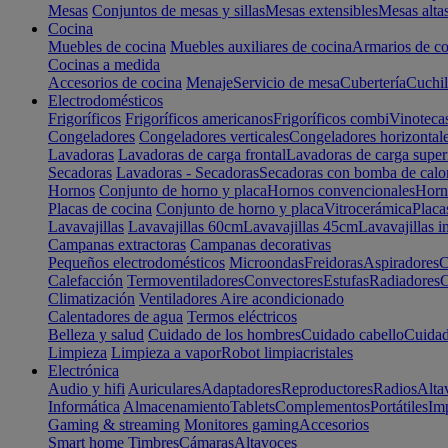
Mesas
Conjuntos de mesas y sillas
Mesas extensibles
Mesas alta
Cocina
Muebles de cocina
Muebles auxiliares de cocina
Armarios de co
Cocinas a medida
Accesorios de cocina
Menaje
Servicio de mesa
Cubertería
Cuchil
Electrodomésticos
Frigoríficos
Frigoríficos americanos
Frigoríficos combi
Vinoteca
Congeladores
Congeladores verticales
Congeladores horizontal
Lavadoras
Lavadoras de carga frontal
Lavadoras de carga super
Secadoras
Lavadoras - Secadoras
Secadoras con bomba de calo
Hornos
Conjunto de horno y placa
Hornos convencionales
Horno
Placas de cocina
Conjunto de horno y placa
Vitrocerámica
Placa
Lavavajillas
Lavavajillas 60cm
Lavavajillas 45cm
Lavavajillas i
Campanas extractoras
Campanas decorativas
Pequeños electrodomésticos
Microondas
Freidoras
Aspiradores
C
Calefacción
Termoventiladores
Convectores
Estufas
Radiadores
C
Climatización
Ventiladores
Aire acondicionado
Calentadores de agua
Termos eléctricos
Belleza y salud
Cuidado de los hombres
Cuidado cabello
Cuidad
Limpieza
Limpieza a vapor
Robot limpiacristales
Electrónica
Audio y hifi
Auriculares
Adaptadores
Reproductores
Radios
Alta
Informática
Almacenamiento
Tablets
Complementos
Portátiles
Im
Gaming & streaming
Monitores gaming
Accesorios
Smart home
Timbres
Cámaras
Altavoces