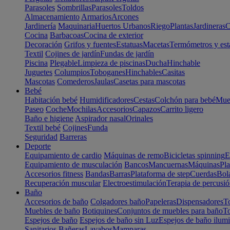
Parasoles
Sombrillas
Parasoles
Toldos
Almacenamiento
Armarios
Arcones
Jardinería
Maquinaria
Huertos Urbanos
Riego
Plantas
Jardineras
C
Cocina
Barbacoas
Cocina de exterior
Decoración
Grifos y fuentes
Estatuas
Macetas
Termómetros y est
Textil
Cojines de jardín
Fundas de jardín
Piscina
Plegable
Limpieza de piscinas
Ducha
Hinchable
Juguetes
Columpios
Toboganes
Hinchables
Casitas
Mascotas
Comederos
Jaulas
Casetas para mascotas
Bebé
Habitación bebé
Humidificadores
Cestas
Colchón para bebé
Mueb
Paseo
Coche
Mochilas
Accesorios
Capazos
Carrito ligero
Baño e higiene
Aspirador nasal
Orinales
Textil bebé
Cojines
Funda
Seguridad
Barreras
Deporte
Equipamiento de cardio
Máquinas de remo
Bicicletas spinning
E
Equipamiento de musculación
Bancos
Mancuernas
Máquinas
Pla
Accesorios fitness
Bandas
Barras
Plataforma de step
Cuerdas
Bola
Recuperación muscular
Electroestimulación
Terapia de percusi
Baño
Accesorios de baño
Colgadores baño
Papeleras
Dispensadores
To
Muebles de baño
Botiquines
Conjuntos de muebles para baño
To
Espejos de baño
Espejos de baño sin Luz
Espejos de baño ilum
Sanitarios
Bañeras
Lavabos
Mamparas