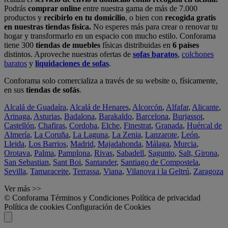
Podrás
comprar online
entre nuestra gama de más de 7.000
productos y
recibirlo en tu domicilio
, o bien con
recogida gratis
en nuestras tiendas física.
No esperes más para crear o renovar tu
hogar y transformarlo en un espacio con mucho estilo. Conforama
tiene 300
tiendas de muebles
físicas distribuidas en
6 países
distintos. Aproveche nuestras ofertas de
sofas baratos
,
colchones
baratos
y
liquidaciones de sofas
.
Conforama solo comercializa a través de su website o, físicamente,
en sus
tiendas de sofás
.
Alcalá de Guadaíra
,
Alcalá de Henares
,
Alcorcón
,
Alfafar
,
Alicante
,
Arinaga
,
Asturias
,
Badalona
,
Barakaldo
,
Barcelona
,
Burjassot
,
Castellón
,
Chafiras
,
Cordoba
,
Elche
,
Finestrat
,
Granada
,
Huércal de
Almería
,
La Coruña
,
La Laguna
,
La Zenia
,
Lanzarote
,
León
,
Lleida
,
Los Barrios
,
Madrid
,
Majadahonda
,
Málaga
,
Murcia
,
Orotava
,
Palma
,
Pamplona
,
Rivas
,
Sabadell
,
Sagunto
,
Salt, Girona
,
San Sebastian
,
Sant Boi
,
Santander
,
Santiago de Compostela
,
Sevilla
,
Tamaraceite
,
Terrassa
,
Viana
,
Vilanova i la Geltrú
,
Zaragoza
Ver más >>
© Conforama
Términos y Condiciones
Política de privacidad
Política de cookies
Configuración de Cookies