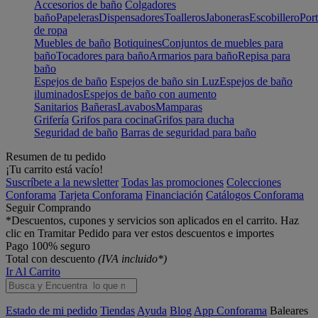
Accesorios de baño
Colgadores
baño
Papeleras
Dispensadores
Toalleros
Jaboneras
Escobillero
Port
de ropa
Muebles de baño
Botiquines
Conjuntos de muebles para
baño
Tocadores para baño
Armarios para baño
Repisa para
baño
Espejos de baño
Espejos de baño sin Luz
Espejos de baño
iluminados
Espejos de baño con aumento
Sanitarios
Bañeras
Lavabos
Mamparas
Grifería
Grifos para cocina
Grifos para ducha
Seguridad de baño
Barras de seguridad para baño
Resumen de tu pedido
¡Tu carrito está vacío!
Suscríbete a la newsletter
Todas las promociones
Colecciones
Conforama
Tarjeta Conforama
Financiación
Catálogos Conforama
Seguir Comprando
*Descuentos, cupones y servicios son aplicados en el carrito. Haz
clic en Tramitar Pedido para ver estos descuentos e importes
Pago 100% seguro
Total con descuento
(IVA incluido*)
Ir Al Carrito
Estado de mi pedido
Tiendas
Ayuda
Blog
App Conforama
Baleares