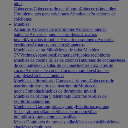
nido
Cabeceros
Cabeceros de matrimonio
Cabeceros juveniles
Complementos para colchones
Almohadas
Protectores de
colchones
Muebles
Armarios
Armarios de matrimonio
Armarios puertas
batientes
Armarios puertas correderas
Armarios
juvenil
Armarios infantiles
Armarios esquineros
Armarios
vestidores
Armarios auxiliares
Zapateros
Muebles de salón
Sillas
Mesas de salón
Muebles
TV
Vitrinas
Aparadores
Estanterias
Muebles recibidores
Muebles de cocina
Sillas de cocinas
Taburetes de cocina
Mesas
de cocina
Mesas y sillas de cocina
Muebles auxiliares de
cocina
Armarios de cocina
Cocinas modulares
Cocinas
completas
Cocinas a medida
Muebles de dormitorio
Camas matrimonio
Cabeceros de
matrimonio
Armarios de matrimonio
Mesitas de
noche
Comodas
Muebles de dormitorio juvenil
Muebles de oficina y teletrabajo
Escritorios
Sillas de
escritorio
Estanterías
Muebles de Gaming
Sillas gaming
Escritorios gaming
Sillas
Taburetes
Bancos
Sillas de comedor
Sillas
infantiles
Complementos para sillas
Mesas
Conjuntos de mesas y sillas
Mesas extensibles
Mesas
altas
Mesas multiusos