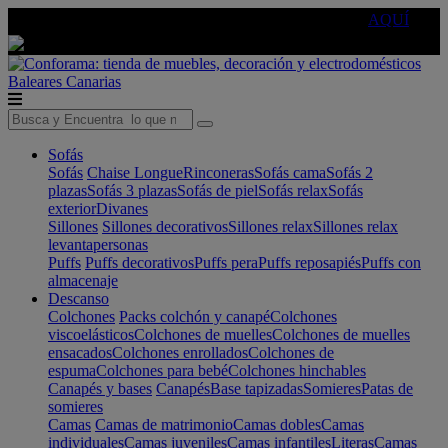
🔵Cambia tu electro con
-10% EXTRA
de descuento ☑️
AQUÍ
Baleares
Canarias
Sofás
Sofás
Chaise Longue
Rinconeras
Sofás cama
Sofás 2
plazas
Sofás 3 plazas
Sofás de piel
Sofás relax
Sofás
exterior
Divanes
Sillones
Sillones decorativos
Sillones relax
Sillones relax
levantapersonas
Puffs
Puffs decorativos
Puffs pera
Puffs reposapiés
Puffs con
almacenaje
Descanso
Colchones
Packs colchón y canapé
Colchones
viscoelásticos
Colchones de muelles
Colchones de muelles
ensacados
Colchones enrollados
Colchones de
espuma
Colchones para bebé
Colchones hinchables
Canapés y bases
Canapés
Base tapizadas
Somieres
Patas de
somieres
Camas
Camas de matrimonio
Camas dobles
Camas
individuales
Camas juveniles
Camas infantiles
Literas
Camas