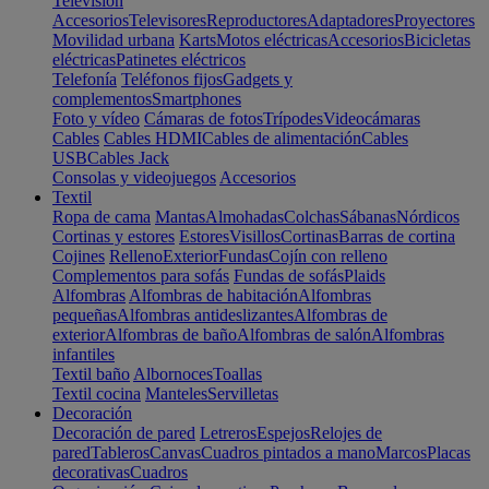
Televisión
Accesorios
Televisores
Reproductores
Adaptadores
Proyectores
Movilidad urbana
Karts
Motos eléctricas
Accesorios
Bicicletas
eléctricas
Patinetes eléctricos
Telefonía
Teléfonos fijos
Gadgets y
complementos
Smartphones
Foto y vídeo
Cámaras de fotos
Trípodes
Videocámaras
Cables
Cables HDMI
Cables de alimentación
Cables
USB
Cables Jack
Consolas y videojuegos
Accesorios
Textil
Ropa de cama
Mantas
Almohadas
Colchas
Sábanas
Nórdicos
Cortinas y estores
Estores
Visillos
Cortinas
Barras de cortina
Cojines
Relleno
Exterior
Fundas
Cojín con relleno
Complementos para sofás
Fundas de sofás
Plaids
Alfombras
Alfombras de habitación
Alfombras
pequeñas
Alfombras antideslizantes
Alfombras de
exterior
Alfombras de baño
Alfombras de salón
Alfombras
infantiles
Textil baño
Albornoces
Toallas
Textil cocina
Manteles
Servilletas
Decoración
Decoración de pared
Letreros
Espejos
Relojes de
pared
Tableros
Canvas
Cuadros pintados a mano
Marcos
Placas
decorativas
Cuadros