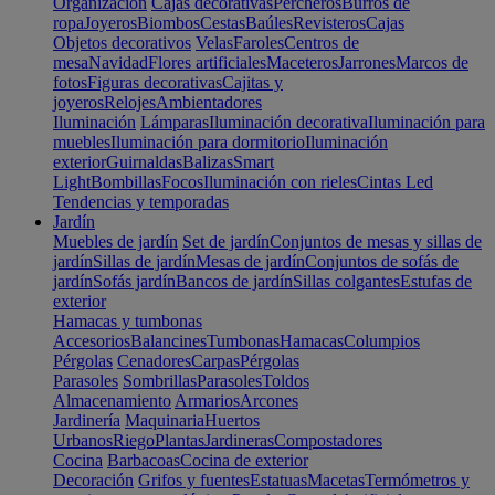
Organización
Cajas decorativas
Percheros
Burros de
ropa
Joyeros
Biombos
Cestas
Baúles
Revisteros
Cajas
Objetos decorativos
Velas
Faroles
Centros de
mesa
Navidad
Flores artificiales
Maceteros
Jarrones
Marcos de
fotos
Figuras decorativas
Cajitas y
joyeros
Relojes
Ambientadores
Iluminación
Lámparas
Iluminación decorativa
Iluminación para
muebles
Iluminación para dormitorio
Iluminación
exterior
Guirnaldas
Balizas
Smart
Light
Bombillas
Focos
Iluminación con rieles
Cintas Led
Tendencias y temporadas
Jardín
Muebles de jardín
Set de jardín
Conjuntos de mesas y sillas de
jardín
Sillas de jardín
Mesas de jardín
Conjuntos de sofás de
jardín
Sofás jardín
Bancos de jardín
Sillas colgantes
Estufas de
exterior
Hamacas y tumbonas
Accesorios
Balancines
Tumbonas
Hamacas
Columpios
Pérgolas
Cenadores
Carpas
Pérgolas
Parasoles
Sombrillas
Parasoles
Toldos
Almacenamiento
Armarios
Arcones
Jardinería
Maquinaria
Huertos
Urbanos
Riego
Plantas
Jardineras
Compostadores
Cocina
Barbacoas
Cocina de exterior
Decoración
Grifos y fuentes
Estatuas
Macetas
Termómetros y