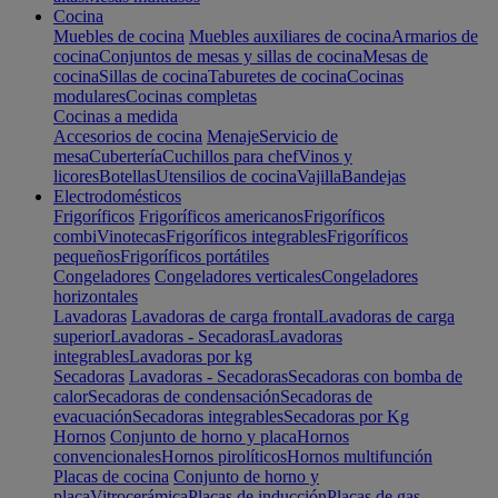
Cocina
Muebles de cocina
Muebles auxiliares de cocina
Armarios de
cocina
Conjuntos de mesas y sillas de cocina
Mesas de
cocina
Sillas de cocina
Taburetes de cocina
Cocinas
modulares
Cocinas completas
Cocinas a medida
Accesorios de cocina
Menaje
Servicio de
mesa
Cubertería
Cuchillos para chef
Vinos y
licores
Botellas
Utensilios de cocina
Vajilla
Bandejas
Electrodomésticos
Frigoríficos
Frigoríficos americanos
Frigoríficos
combi
Vinotecas
Frigoríficos integrables
Frigoríficos
pequeños
Frigoríficos portátiles
Congeladores
Congeladores verticales
Congeladores
horizontales
Lavadoras
Lavadoras de carga frontal
Lavadoras de carga
superior
Lavadoras - Secadoras
Lavadoras
integrables
Lavadoras por kg
Secadoras
Lavadoras - Secadoras
Secadoras con bomba de
calor
Secadoras de condensación
Secadoras de
evacuación
Secadoras integrables
Secadoras por Kg
Hornos
Conjunto de horno y placa
Hornos
convencionales
Hornos pirolíticos
Hornos multifunción
Placas de cocina
Conjunto de horno y
placa
Vitrocerámica
Placas de inducción
Placas de gas