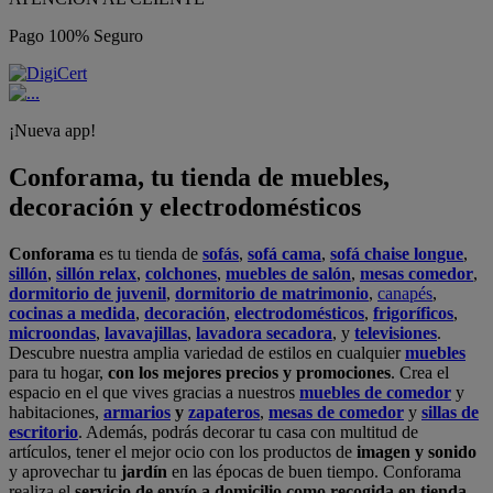
Pago 100% Seguro
¡Nueva app!
Conforama, tu tienda de muebles,
decoración y electrodomésticos
Conforama
es tu tienda de
sofás
,
sofá cama
,
sofá chaise longue
,
sillón
,
sillón relax
,
colchones
,
muebles de salón
,
mesas comedor
,
dormitorio de juvenil
,
dormitorio de matrimonio
,
canapés
,
cocinas a medida
,
decoración
,
electrodomésticos
,
frigoríficos
,
microondas
,
lavavajillas
,
lavadora secadora
, y
televisiones
.
Descubre nuestra amplia variedad de estilos en cualquier
muebles
para tu hogar,
con los mejores precios y promociones
. Crea el
espacio en el que vives gracias a nuestros
muebles de comedor
y
habitaciones,
armarios
y
zapateros
,
mesas de comedor
y
sillas de
escritorio
. Además, podrás decorar tu casa con multitud de
artículos, tener el mejor ocio con los productos de
imagen y sonido
y aprovechar tu
jardín
en las épocas de buen tiempo. Conforama
realiza el
servicio de envío a domicilio como recogida en tienda.