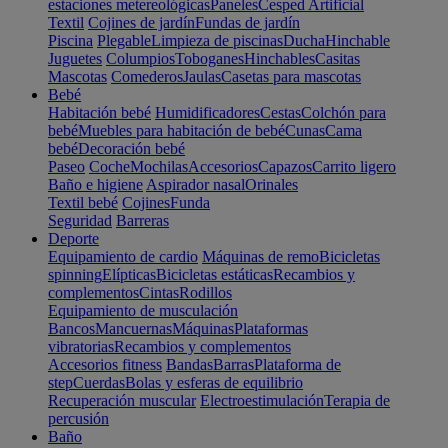
estaciones metereológicas
Paneles
Cesped Artificial
Textil
Cojines de jardín
Fundas de jardín
Piscina
Plegable
Limpieza de piscinas
Ducha
Hinchable
Juguetes
Columpios
Toboganes
Hinchables
Casitas
Mascotas
Comederos
Jaulas
Casetas para mascotas
Bebé
Habitación bebé
Humidificadores
Cestas
Colchón para
bebé
Muebles para habitación de bebé
Cunas
Cama
bebé
Decoración bebé
Paseo
Coche
Mochilas
Accesorios
Capazos
Carrito ligero
Baño e higiene
Aspirador nasal
Orinales
Textil bebé
Cojines
Funda
Seguridad
Barreras
Deporte
Equipamiento de cardio
Máquinas de remo
Bicicletas
spinning
Elípticas
Bicicletas estáticas
Recambios y
complementos
Cintas
Rodillos
Equipamiento de musculación
Bancos
Mancuernas
Máquinas
Plataformas
vibratorias
Recambios y complementos
Accesorios fitness
Bandas
Barras
Plataforma de
step
Cuerdas
Bolas y esferas de equilibrio
Recuperación muscular
Electroestimulación
Terapia de
percusión
Baño