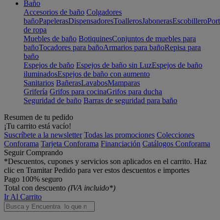
Baño
Accesorios de baño
Colgadores
baño
Papeleras
Dispensadores
Toalleros
Jaboneras
Escobillero
Port
de ropa
Muebles de baño
Botiquines
Conjuntos de muebles para
baño
Tocadores para baño
Armarios para baño
Repisa para
baño
Espejos de baño
Espejos de baño sin Luz
Espejos de baño
iluminados
Espejos de baño con aumento
Sanitarios
Bañeras
Lavabos
Mamparas
Grifería
Grifos para cocina
Grifos para ducha
Seguridad de baño
Barras de seguridad para baño
Resumen de tu pedido
¡Tu carrito está vacío!
Suscríbete a la newsletter
Todas las promociones
Colecciones
Conforama
Tarjeta Conforama
Financiación
Catálogos Conforama
Seguir Comprando
*Descuentos, cupones y servicios son aplicados en el carrito. Haz
clic en Tramitar Pedido para ver estos descuentos e importes
Pago 100% seguro
Total con descuento
(IVA incluido*)
Ir Al Carrito