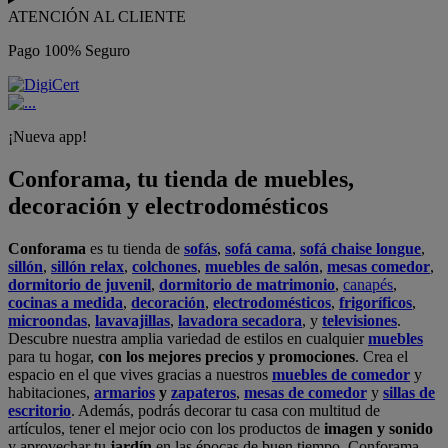
ATENCIÓN AL CLIENTE
Pago 100% Seguro
¡Nueva app!
Conforama, tu tienda de muebles,
decoración y electrodomésticos
Conforama
es tu tienda de
sofás
,
sofá cama
,
sofá chaise longue
,
sillón
,
sillón relax
,
colchones
,
muebles de salón
,
mesas comedor
,
dormitorio de juvenil
,
dormitorio de matrimonio
,
canapés
,
cocinas a medida
,
decoración
,
electrodomésticos
,
frigoríficos
,
microondas
,
lavavajillas
,
lavadora secadora
, y
televisiones
.
Descubre nuestra amplia variedad de estilos en cualquier
muebles
para tu hogar,
con los mejores precios y promociones
. Crea el
espacio en el que vives gracias a nuestros
muebles de comedor
y
habitaciones,
armarios
y
zapateros
,
mesas de comedor
y
sillas de
escritorio
. Además, podrás decorar tu casa con multitud de
artículos, tener el mejor ocio con los productos de
imagen y sonido
y aprovechar tu
jardín
en las épocas de buen tiempo. Conforama