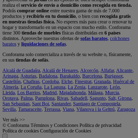
realiza el
servicio de envío a domicilio como recogida en tienda.
Podrás
comprar online
entre nuestra gama de más de 7.000
productos y
recibirlo en tu domicilio
, o bien con
recogida gratis
en nuestras tiendas física.
No esperes más para crear o renovar tu
hogar y transformarlo en un espacio con mucho estilo. Conforama
tiene 300
tiendas de muebles
físicas distribuidas en
6 países
distintos. Aproveche nuestras ofertas de
sofas baratos
,
colchones
baratos
y
liquidaciones de sofas
.
Conforama solo comercializa a través de su website o, físicamente,
en sus
tiendas de sofás
.
Alcalá de Guadaíra
,
Alcalá de Henares
,
Alcorcón
,
Alfafar
,
Alicante
,
Arinaga
,
Asturias
,
Badalona
,
Barakaldo
,
Barcelona
,
Burjassot
,
Castellón
,
Chafiras
,
Cordoba
,
Elche
,
Finestrat
,
Granada
,
Huércal de
Almería
,
La Coruña
,
La Laguna
,
La Zenia
,
Lanzarote
,
León
,
Lleida
,
Los Barrios
,
Madrid
,
Majadahonda
,
Málaga
,
Murcia
,
Orotava
,
Palma
,
Pamplona
,
Rivas
,
Sabadell
,
Sagunto
,
Salt, Girona
,
San Sebastian
,
Sant Boi
,
Santander
,
Santiago de Compostela
,
Sevilla
,
Tamaraceite
,
Terrassa
,
Viana
,
Vilanova i la Geltrú
,
Zaragoza
Ver más >>
© Conforama
Términos y Condiciones
Política de privacidad
Política de cookies
Configuración de Cookies