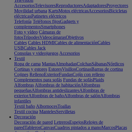
Televisión
Accesorios
Televisores
Reproductores
Adaptadores
Proyectores
Movilidad urbana
Karts
Motos eléctricas
Accesorios
Bicicletas
eléctricas
Patinetes eléctricos
Telefonía
Teléfonos fijos
Gadgets y
complementos
Smartphones
Foto y vídeo
Cámaras de
fotos
Trípodes
Videocámaras
Objetivos
Cables
Cables HDMI
Cables de alimentación
Cables
USB
Cables Jack
Consolas y videojuegos
Accesorios
Textil
Ropa de cama
Mantas
Almohadas
Colchas
Sábanas
Nórdicos
Cortinas y estores
Estores
Visillos
Cortinas
Barras de cortina
Cojines
Relleno
Exterior
Fundas
Cojín con relleno
Complementos para sofás
Fundas de sofás
Plaids
Alfombras
Alfombras de habitación
Alfombras
pequeñas
Alfombras antideslizantes
Alfombras de
exterior
Alfombras de baño
Alfombras de salón
Alfombras
infantiles
Textil baño
Albornoces
Toallas
Textil cocina
Manteles
Servilletas
Decoración
Decoración de pared
Letreros
Espejos
Relojes de
pared
Tableros
Canvas
Cuadros pintados a mano
Marcos
Placas