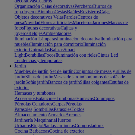
decorativas
Cuadros
Organización
Cajas decorativas
Percheros
Burros de
ropa
Joyeros
Biombos
Cestas
Baúles
Revisteros
Cajas
Objetos decorativos
Velas
Faroles
Centros de
mesa
Navidad
Flores artificiales
Maceteros
Jarrones
Marcos de
fotos
Figuras decorativas
Cajitas y
joyeros
Relojes
Ambientadores
Iluminación
Lámparas
Iluminación decorativa
Iluminación para
muebles
Iluminación para dormitorio
Iluminación
exterior
Guirnaldas
Balizas
Smart
Light
Bombillas
Focos
Iluminación con rieles
Cintas Led
Tendencias y temporadas
Jardín
Muebles de jardín
Set de jardín
Conjuntos de mesas y sillas de
jardín
Sillas de jardín
Mesas de jardín
Conjuntos de sofás de
jardín
Sofás jardín
Bancos de jardín
Sillas colgantes
Estufas de
exterior
Hamacas y tumbonas
Accesorios
Balancines
Tumbonas
Hamacas
Columpios
Pérgolas
Cenadores
Carpas
Pérgolas
Parasoles
Sombrillas
Parasoles
Toldos
Almacenamiento
Armarios
Arcones
Jardinería
Maquinaria
Huertos
Urbanos
Riego
Plantas
Jardineras
Compostadores
Cocina
Barbacoas
Cocina de exterior