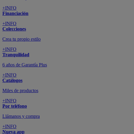
+INFO
Financiación
+INFO
Colecciones
Crea tu propio estilo
+INFO
Tranquilidad
6 años de Garantía Plus
+INFO
Catálogos
Miles de productos
+INFO
Por teléfono
Llámanos y compra
+INFO
Nueva app