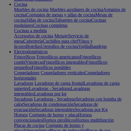
Cocina
Muebles de cocina
Muebles auxiliares de cocina
Armarios de
cocina
Conjuntos de mesas y sillas de cocina
Mesas de
cocina
Sillas de cocina
Taburetes de cocina
Cocinas
modulares
Cocinas completas
Cocinas a medida
Accesorios de cocina
Menaje
Servicio de
mesa
Cubertería
Cuchillos para chef
Vinos y
licores
Botellas
Utensilios de cocina
Vajilla
Bandejas
Electrodomésticos
Frigoríficos
Frigoríficos americanos
Frigoríficos
combi
Vinotecas
Frigoríficos integrables
Frigoríficos
pequeños
Frigoríficos portátiles
Congeladores
Congeladores verticales
Congeladores
horizontales
Lavadoras
Lavadoras de carga frontal
Lavadoras de carga
superior
Lavadoras - Secadoras
Lavadoras
integrables
Lavadoras por kg
Secadoras
Lavadoras - Secadoras
Secadoras con bomba de
calor
Secadoras de condensación
Secadoras de
evacuación
Secadoras integrables
Secadoras por Kg
Hornos
Conjunto de horno y placa
Hornos
convencionales
Hornos pirolíticos
Hornos multifunción
Placas de cocina
Conjunto de horno y
placa
Vitrocerámica
Placas de inducción
Placas de gas