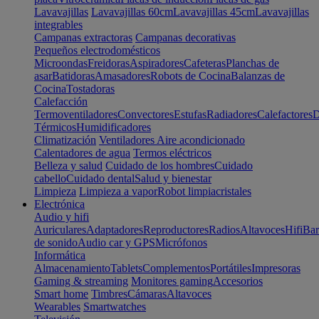
Lavavajillas
Lavavajillas 60cm
Lavavajillas 45cm
Lavavajillas
integrables
Campanas extractoras
Campanas decorativas
Pequeños electrodomésticos
Microondas
Freidoras
Aspiradores
Cafeteras
Planchas de
asar
Batidoras
Amasadores
Robots de Cocina
Balanzas de
Cocina
Tostadoras
Calefacción
Termoventiladores
Convectores
Estufas
Radiadores
Calefactores
D
Térmicos
Humidificadores
Climatización
Ventiladores
Aire acondicionado
Calentadores de agua
Termos eléctricos
Belleza y salud
Cuidado de los hombres
Cuidado
cabello
Cuidado dental
Salud y bienestar
Limpieza
Limpieza a vapor
Robot limpiacristales
Electrónica
Audio y hifi
Auriculares
Adaptadores
Reproductores
Radios
Altavoces
Hifi
Bar
de sonido
Audio car y GPS
Micrófonos
Informática
Almacenamiento
Tablets
Complementos
Portátiles
Impresoras
Gaming & streaming
Monitores gaming
Accesorios
Smart home
Timbres
Cámaras
Altavoces
Wearables
Smartwatches