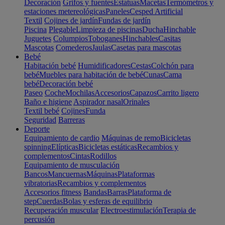
Decoración
Grifos y fuentes
Estatuas
Macetas
Termómetros y
estaciones metereológicas
Paneles
Cesped Artificial
Textil
Cojines de jardín
Fundas de jardín
Piscina
Plegable
Limpieza de piscinas
Ducha
Hinchable
Juguetes
Columpios
Toboganes
Hinchables
Casitas
Mascotas
Comederos
Jaulas
Casetas para mascotas
Bebé
Habitación bebé
Humidificadores
Cestas
Colchón para
bebé
Muebles para habitación de bebé
Cunas
Cama
bebé
Decoración bebé
Paseo
Coche
Mochilas
Accesorios
Capazos
Carrito ligero
Baño e higiene
Aspirador nasal
Orinales
Textil bebé
Cojines
Funda
Seguridad
Barreras
Deporte
Equipamiento de cardio
Máquinas de remo
Bicicletas
spinning
Elípticas
Bicicletas estáticas
Recambios y
complementos
Cintas
Rodillos
Equipamiento de musculación
Bancos
Mancuernas
Máquinas
Plataformas
vibratorias
Recambios y complementos
Accesorios fitness
Bandas
Barras
Plataforma de
step
Cuerdas
Bolas y esferas de equilibrio
Recuperación muscular
Electroestimulación
Terapia de
percusión