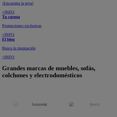
colchones y electrodomésticos
SUSCRÍBETE A LA NEWSLETTER
10€
y consigue
dto para la próxima compra
SUSCRIBIRME
SÍGUENOS EN
CONFORAMA
GUÍA DE COMPRA
ATENCIÓN AL CLIENTE