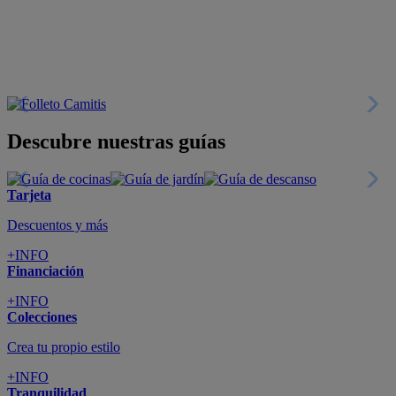
+INFO
Financiación
+INFO
Colecciones
Crea tu propio estilo
+INFO
Tranquilidad
6 años de Garantía Plus
+INFO
Catálogos
Miles de productos
+INFO
Por teléfono
Llámanos y compra
+INFO
Nueva app