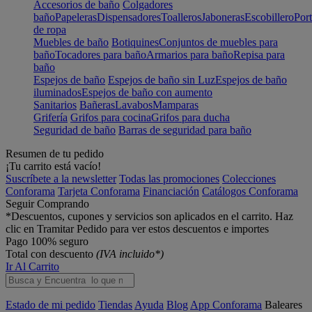
Accesorios de baño
Colgadores
baño
Papeleras
Dispensadores
Toalleros
Jaboneras
Escobillero
Port
de ropa
Muebles de baño
Botiquines
Conjuntos de muebles para
baño
Tocadores para baño
Armarios para baño
Repisa para
baño
Espejos de baño
Espejos de baño sin Luz
Espejos de baño
iluminados
Espejos de baño con aumento
Sanitarios
Bañeras
Lavabos
Mamparas
Grifería
Grifos para cocina
Grifos para ducha
Seguridad de baño
Barras de seguridad para baño
Resumen de tu pedido
¡Tu carrito está vacío!
Suscríbete a la newsletter
Todas las promociones
Colecciones
Conforama
Tarjeta Conforama
Financiación
Catálogos Conforama
Seguir Comprando
*Descuentos, cupones y servicios son aplicados en el carrito. Haz
clic en Tramitar Pedido para ver estos descuentos e importes
Pago 100% seguro
Total con descuento
(IVA incluido*)
Ir Al Carrito
Estado de mi pedido
Tiendas
Ayuda
Blog
App Conforama
Baleares