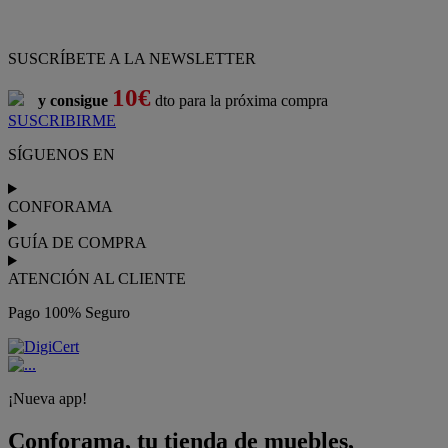
Pago 100% Seguro
¡Nueva app!
Conforama, tu tienda de muebles,
decoración y electrodomésticos
Conforama
es tu tienda de
sofás
,
sofá cama
,
sofá chaise longue
,
sillón
,
sillón relax
,
colchones
,
muebles de salón
,
mesas comedor
,
dormitorio de juvenil
,
dormitorio de matrimonio
,
canapés
,
cocinas a medida
,
decoración
,
electrodomésticos
,
frigoríficos
,
microondas
,
lavavajillas
,
lavadora secadora
, y
televisiones
.
Descubre nuestra amplia variedad de estilos en cualquier
muebles
para tu hogar,
con los mejores precios y promociones
. Crea el
espacio en el que vives gracias a nuestros
muebles de comedor
y
habitaciones,
armarios
y
zapateros
,
mesas de comedor
y
sillas de
escritorio
. Además, podrás decorar tu casa con multitud de
artículos, tener el mejor ocio con los productos de
imagen y sonido
y aprovechar tu
jardín
en las épocas de buen tiempo. Conforama
realiza el
servicio de envío a domicilio como recogida en tienda.