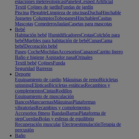
estaciones metereológicas
Paneles
Cesped Artificial
Textil
Cojines de jardín
Fundas de jardín
Piscina
Plegable
Limpieza de piscinas
Ducha
Hinchable
Juguetes
Columpios
Toboganes
Hinchables
Casitas
Mascotas
Comederos
Jaulas
Casetas para mascotas
Bebé
Habitación bebé
Humidificadores
Cestas
Colchón para
bebé
Muebles para habitación de bebé
Cunas
Cama
bebé
Decoración bebé
Paseo
Coche
Mochilas
Accesorios
Capazos
Carrito ligero
Baño e higiene
Aspirador nasal
Orinales
Textil bebé
Cojines
Funda
Seguridad
Barreras
Deporte
Equipamiento de cardio
Máquinas de remo
Bicicletas
spinning
Elípticas
Bicicletas estáticas
Recambios y
complementos
Cintas
Rodillos
Equipamiento de musculación
Bancos
Mancuernas
Máquinas
Plataformas
vibratorias
Recambios y complementos
Accesorios fitness
Bandas
Barras
Plataforma de
step
Cuerdas
Bolas y esferas de equilibrio
Recuperación muscular
Electroestimulación
Terapia de
percusión
Baño