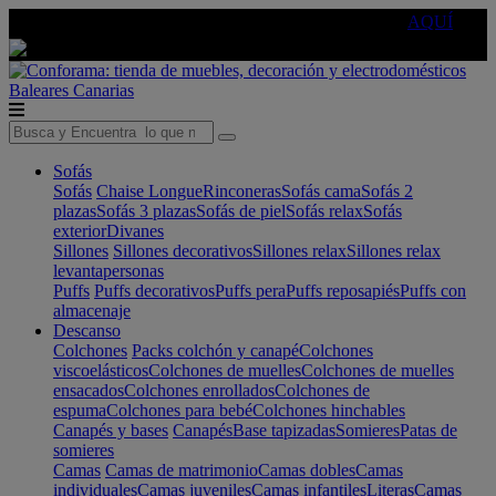
🔵Cambia tu electro con
-10% EXTRA
de descuento ☑️
AQUÍ
Baleares
Canarias
Sofás
Sofás
Chaise Longue
Rinconeras
Sofás cama
Sofás 2
plazas
Sofás 3 plazas
Sofás de piel
Sofás relax
Sofás
exterior
Divanes
Sillones
Sillones decorativos
Sillones relax
Sillones relax
levantapersonas
Puffs
Puffs decorativos
Puffs pera
Puffs reposapiés
Puffs con
almacenaje
Descanso
Colchones
Packs colchón y canapé
Colchones
viscoelásticos
Colchones de muelles
Colchones de muelles
ensacados
Colchones enrollados
Colchones de
espuma
Colchones para bebé
Colchones hinchables
Canapés y bases
Canapés
Base tapizadas
Somieres
Patas de
somieres
Camas
Camas de matrimonio
Camas dobles
Camas
individuales
Camas juveniles
Camas infantiles
Literas
Camas