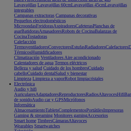
Lavavajillas
Lavavajillas 60cm
Lavavajillas 45cm
Lavavajillas
integrables
Campanas extractoras
Campanas decorativas
Pequeños electrodomésticos
Microondas
Freidoras
Aspiradores
Cafeteras
Planchas de
asar
Batidoras
Amasadores
Robots de Cocina
Balanzas de
Cocina
Tostadoras
Calefacción
Termoventiladores
Convectores
Estufas
Radiadores
Calefactores
D
Térmicos
Humidificadores
Climatización
Ventiladores
Aire acondicionado
Calentadores de agua
Termos eléctricos
Belleza y salud
Cuidado de los hombres
Cuidado
cabello
Cuidado dental
Salud y bienestar
Limpieza
Limpieza a vapor
Robot limpiacristales
Electrónica
Audio y hifi
Auriculares
Adaptadores
Reproductores
Radios
Altavoces
Hifi
Bar
de sonido
Audio car y GPS
Micrófonos
Informática
Almacenamiento
Tablets
Complementos
Portátiles
Impresoras
Gaming & streaming
Monitores gaming
Accesorios
Smart home
Timbres
Cámaras
Altavoces
Wearables
Smartwatches