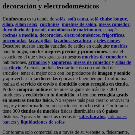
Podrás
comprar online
entre nuestra gama de más de 7.000
productos y
recibirlo en tu domicilio
, o bien con
recogida gratis
en nuestras tiendas física.
No esperes más para crear o renovar tu
hogar y transformarlo en un espacio con mucho estilo. Conforama
tiene 300
tiendas de muebles
físicas distribuidas en
6 países
distintos. Aproveche nuestras ofertas de
sofas baratos
,
colchones
baratos
y
liquidaciones de sofas
.
Conforama solo comercializa a través de su website o, físicamente,
en sus
tiendas de sofás
.
Alcalá de Guadaíra
,
Alcalá de Henares
,
Alcorcón
,
Alfafar
,
Alicante
,
Arinaga
,
Asturias
,
Badalona
,
Barakaldo
,
Barcelona
,
Burjassot
,
Castellón
,
Chafiras
,
Cordoba
,
Elche
,
Finestrat
,
Granada
,
Huércal de
Almería
,
La Coruña
,
La Laguna
,
La Zenia
,
Lanzarote
,
León
,
Lleida
,
Los Barrios
,
Madrid
,
Majadahonda
,
Málaga
,
Murcia
,
Orotava
,
Palma
,
Pamplona
,
Rivas
,
Sabadell
,
Sagunto
,
Salt, Girona
,
San Sebastian
,
Sant Boi
,
Santander
,
Santiago de Compostela
,
Sevilla
,
Tamaraceite
,
Terrassa
,
Viana
,
Vilanova i la Geltrú
,
Zaragoza
Ver más >>
© Conforama
Términos y Condiciones
Política de privacidad
Política de cookies
Configuración de Cookies