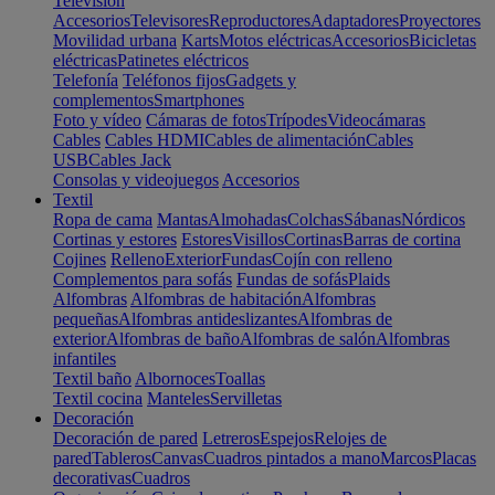
Televisión
Accesorios
Televisores
Reproductores
Adaptadores
Proyectores
Movilidad urbana
Karts
Motos eléctricas
Accesorios
Bicicletas
eléctricas
Patinetes eléctricos
Telefonía
Teléfonos fijos
Gadgets y
complementos
Smartphones
Foto y vídeo
Cámaras de fotos
Trípodes
Videocámaras
Cables
Cables HDMI
Cables de alimentación
Cables
USB
Cables Jack
Consolas y videojuegos
Accesorios
Textil
Ropa de cama
Mantas
Almohadas
Colchas
Sábanas
Nórdicos
Cortinas y estores
Estores
Visillos
Cortinas
Barras de cortina
Cojines
Relleno
Exterior
Fundas
Cojín con relleno
Complementos para sofás
Fundas de sofás
Plaids
Alfombras
Alfombras de habitación
Alfombras
pequeñas
Alfombras antideslizantes
Alfombras de
exterior
Alfombras de baño
Alfombras de salón
Alfombras
infantiles
Textil baño
Albornoces
Toallas
Textil cocina
Manteles
Servilletas
Decoración
Decoración de pared
Letreros
Espejos
Relojes de
pared
Tableros
Canvas
Cuadros pintados a mano
Marcos
Placas
decorativas
Cuadros