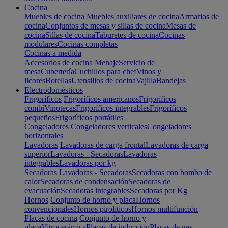
Cocina
Muebles de cocina
Muebles auxiliares de cocina
Armarios de
cocina
Conjuntos de mesas y sillas de cocina
Mesas de
cocina
Sillas de cocina
Taburetes de cocina
Cocinas
modulares
Cocinas completas
Cocinas a medida
Accesorios de cocina
Menaje
Servicio de
mesa
Cubertería
Cuchillos para chef
Vinos y
licores
Botellas
Utensilios de cocina
Vajilla
Bandejas
Electrodomésticos
Frigoríficos
Frigoríficos americanos
Frigoríficos
combi
Vinotecas
Frigoríficos integrables
Frigoríficos
pequeños
Frigoríficos portátiles
Congeladores
Congeladores verticales
Congeladores
horizontales
Lavadoras
Lavadoras de carga frontal
Lavadoras de carga
superior
Lavadoras - Secadoras
Lavadoras
integrables
Lavadoras por kg
Secadoras
Lavadoras - Secadoras
Secadoras con bomba de
calor
Secadoras de condensación
Secadoras de
evacuación
Secadoras integrables
Secadoras por Kg
Hornos
Conjunto de horno y placa
Hornos
convencionales
Hornos pirolíticos
Hornos multifunción
Placas de cocina
Conjunto de horno y
placa
Vitrocerámica
Placas de inducción
Placas de gas