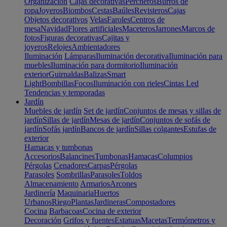
Organización
Cajas decorativas
Percheros
Burros de
ropa
Joyeros
Biombos
Cestas
Baúles
Revisteros
Cajas
Objetos decorativos
Velas
Faroles
Centros de
mesa
Navidad
Flores artificiales
Maceteros
Jarrones
Marcos de
fotos
Figuras decorativas
Cajitas y
joyeros
Relojes
Ambientadores
Iluminación
Lámparas
Iluminación decorativa
Iluminación para
muebles
Iluminación para dormitorio
Iluminación
exterior
Guirnaldas
Balizas
Smart
Light
Bombillas
Focos
Iluminación con rieles
Cintas Led
Tendencias y temporadas
Jardín
Muebles de jardín
Set de jardín
Conjuntos de mesas y sillas de
jardín
Sillas de jardín
Mesas de jardín
Conjuntos de sofás de
jardín
Sofás jardín
Bancos de jardín
Sillas colgantes
Estufas de
exterior
Hamacas y tumbonas
Accesorios
Balancines
Tumbonas
Hamacas
Columpios
Pérgolas
Cenadores
Carpas
Pérgolas
Parasoles
Sombrillas
Parasoles
Toldos
Almacenamiento
Armarios
Arcones
Jardinería
Maquinaria
Huertos
Urbanos
Riego
Plantas
Jardineras
Compostadores
Cocina
Barbacoas
Cocina de exterior
Decoración
Grifos y fuentes
Estatuas
Macetas
Termómetros y