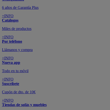
Todo en tu móvil
+INFO
Suscríbete
Cupón de dto. de 10€
+INFO
Tiendas de sofás y muebles
¡Encuentra la tuya!
+INFO
Tu cuenta
Promociones exclusivas
+INFO
El blog
Busca tu inspiración
+INFO
Grandes marcas de muebles, sofás,