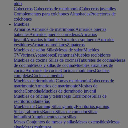
nido
Cabeceros
Cabeceros de matrimonio
Cabeceros juveniles
Complementos para colchones
Almohadas
Protectores de
colchones
Muebles
Armarios
Armarios de matrimonio
Armarios puertas
batientes
Armarios puertas correderas
Armarios
juvenil
Armarios infantiles
Armarios esquineros
Armarios
vestidores
Armarios auxiliares
Zapateros
Muebles de salón
Sillas
Mesas de salón
Muebles
TV
Vitrinas
Aparadores
Estanterias
Muebles recibidores
Muebles de cocina
Sillas de cocinas
Taburetes de cocina
Mesas
de cocina
Mesas y sillas de cocina
Muebles auxiliares de
cocina
Armarios de cocina
Cocinas modulares
Cocinas
completas
Cocinas a medida
Muebles de dormitorio
Camas matrimonio
Cabeceros de
matrimonio
Armarios de matrimonio
Mesitas de
noche
Comodas
Muebles de dormitorio juvenil
Muebles de oficina y teletrabajo
Escritorios
Sillas de
escritorio
Estanterías
Muebles de Gaming
Sillas gaming
Escritorios gaming
Sillas
Taburetes
Bancos
Sillas de comedor
Sillas
infantiles
Complementos para sillas
Mesas
Conjuntos de mesas y sillas
Mesas extensibles
Mesas
altas
Mesas multiusos