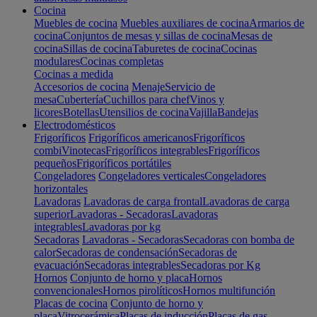
Cocina
Muebles de cocina
Muebles auxiliares de cocina
Armarios de
cocina
Conjuntos de mesas y sillas de cocina
Mesas de
cocina
Sillas de cocina
Taburetes de cocina
Cocinas
modulares
Cocinas completas
Cocinas a medida
Accesorios de cocina
Menaje
Servicio de
mesa
Cubertería
Cuchillos para chef
Vinos y
licores
Botellas
Utensilios de cocina
Vajilla
Bandejas
Electrodomésticos
Frigoríficos
Frigoríficos americanos
Frigoríficos
combi
Vinotecas
Frigoríficos integrables
Frigoríficos
pequeños
Frigoríficos portátiles
Congeladores
Congeladores verticales
Congeladores
horizontales
Lavadoras
Lavadoras de carga frontal
Lavadoras de carga
superior
Lavadoras - Secadoras
Lavadoras
integrables
Lavadoras por kg
Secadoras
Lavadoras - Secadoras
Secadoras con bomba de
calor
Secadoras de condensación
Secadoras de
evacuación
Secadoras integrables
Secadoras por Kg
Hornos
Conjunto de horno y placa
Hornos
convencionales
Hornos pirolíticos
Hornos multifunción
Placas de cocina
Conjunto de horno y
placa
Vitrocerámica
Placas de inducción
Placas de gas