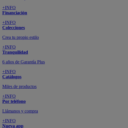
+INFO
Financiación
+INFO
Colecciones
Crea tu propio estilo
+INFO
Tranquilidad
6 años de Garantía Plus
+INFO
Catálogos
Miles de productos
+INFO
Por teléfono
Llámanos y compra
+INFO
Nueva app