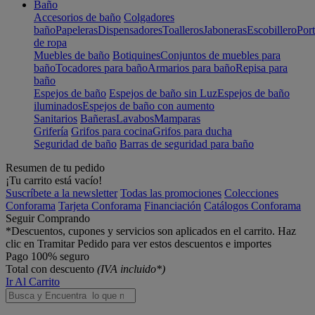
Baño
Accesorios de baño
Colgadores
baño
Papeleras
Dispensadores
Toalleros
Jaboneras
Escobillero
Port
de ropa
Muebles de baño
Botiquines
Conjuntos de muebles para
baño
Tocadores para baño
Armarios para baño
Repisa para
baño
Espejos de baño
Espejos de baño sin Luz
Espejos de baño
iluminados
Espejos de baño con aumento
Sanitarios
Bañeras
Lavabos
Mamparas
Grifería
Grifos para cocina
Grifos para ducha
Seguridad de baño
Barras de seguridad para baño
Resumen de tu pedido
¡Tu carrito está vacío!
Suscríbete a la newsletter
Todas las promociones
Colecciones
Conforama
Tarjeta Conforama
Financiación
Catálogos Conforama
Seguir Comprando
*Descuentos, cupones y servicios son aplicados en el carrito. Haz
clic en Tramitar Pedido para ver estos descuentos e importes
Pago 100% seguro
Total con descuento
(IVA incluido*)
Ir Al Carrito