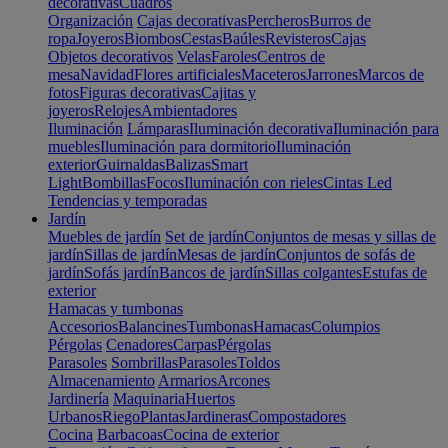
decorativas
Cuadros
Organización
Cajas decorativas
Percheros
Burros de
ropa
Joyeros
Biombos
Cestas
Baúles
Revisteros
Cajas
Objetos decorativos
Velas
Faroles
Centros de
mesa
Navidad
Flores artificiales
Maceteros
Jarrones
Marcos de
fotos
Figuras decorativas
Cajitas y
joyeros
Relojes
Ambientadores
Iluminación
Lámparas
Iluminación decorativa
Iluminación para
muebles
Iluminación para dormitorio
Iluminación
exterior
Guirnaldas
Balizas
Smart
Light
Bombillas
Focos
Iluminación con rieles
Cintas Led
Tendencias y temporadas
Jardín
Muebles de jardín
Set de jardín
Conjuntos de mesas y sillas de
jardín
Sillas de jardín
Mesas de jardín
Conjuntos de sofás de
jardín
Sofás jardín
Bancos de jardín
Sillas colgantes
Estufas de
exterior
Hamacas y tumbonas
Accesorios
Balancines
Tumbonas
Hamacas
Columpios
Pérgolas
Cenadores
Carpas
Pérgolas
Parasoles
Sombrillas
Parasoles
Toldos
Almacenamiento
Armarios
Arcones
Jardinería
Maquinaria
Huertos
Urbanos
Riego
Plantas
Jardineras
Compostadores
Cocina
Barbacoas
Cocina de exterior