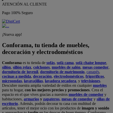
ATENCIÓN AL CLIENTE
Pago 100% Seguro
¡Nueva app!
Conforama, tu tienda de muebles,
decoración y electrodomésticos
Conforama
es tu tienda de
sofás
,
sofá cama
,
sofá chaise longue
,
sillón
,
sillón relax
,
colchones
,
muebles de salón
,
mesas comedor
,
dormitorio de juvenil
,
dormitorio de matrimonio
,
canapés
,
cocinas a medida
,
decoración
,
electrodomésticos
,
frigoríficos
,
microondas
,
lavavajillas
,
lavadora secadora
, y
televisiones
.
Descubre nuestra amplia variedad de estilos en cualquier
muebles
para tu hogar,
con los mejores precios y promociones
. Crea el
espacio en el que vives gracias a nuestros
muebles de comedor
y
habitaciones,
armarios
y
zapateros
,
mesas de comedor
y
sillas de
escritorio
. Además, podrás decorar tu casa con multitud de
artículos, tener el mejor ocio con los productos de
imagen y sonido
y aprovechar tu
jardín
en las épocas de buen tiempo. Conforama