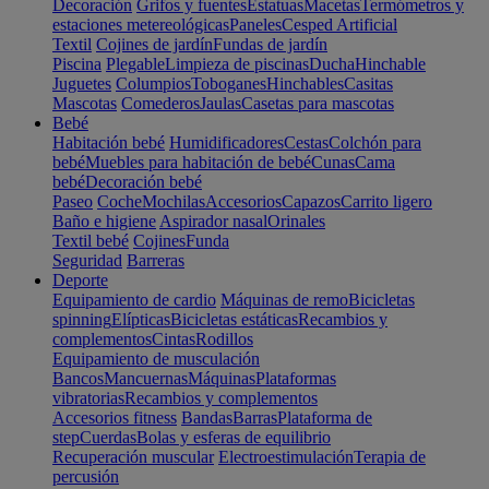
Decoración
Grifos y fuentes
Estatuas
Macetas
Termómetros y
estaciones metereológicas
Paneles
Cesped Artificial
Textil
Cojines de jardín
Fundas de jardín
Piscina
Plegable
Limpieza de piscinas
Ducha
Hinchable
Juguetes
Columpios
Toboganes
Hinchables
Casitas
Mascotas
Comederos
Jaulas
Casetas para mascotas
Bebé
Habitación bebé
Humidificadores
Cestas
Colchón para
bebé
Muebles para habitación de bebé
Cunas
Cama
bebé
Decoración bebé
Paseo
Coche
Mochilas
Accesorios
Capazos
Carrito ligero
Baño e higiene
Aspirador nasal
Orinales
Textil bebé
Cojines
Funda
Seguridad
Barreras
Deporte
Equipamiento de cardio
Máquinas de remo
Bicicletas
spinning
Elípticas
Bicicletas estáticas
Recambios y
complementos
Cintas
Rodillos
Equipamiento de musculación
Bancos
Mancuernas
Máquinas
Plataformas
vibratorias
Recambios y complementos
Accesorios fitness
Bandas
Barras
Plataforma de
step
Cuerdas
Bolas y esferas de equilibrio
Recuperación muscular
Electroestimulación
Terapia de
percusión