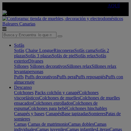
🔵Cambia tu electro con
-10% EXTRA
de descuento ☑️
AQUÍ
Baleares
Canarias
Sofás
Sofás
Chaise Longue
Rinconeras
Sofás cama
Sofás 2
plazas
Sofás 3 plazas
Sofás de piel
Sofás relax
Sofás
exterior
Divanes
Sillones
Sillones decorativos
Sillones relax
Sillones relax
levantapersonas
Puffs
Puffs decorativos
Puffs pera
Puffs reposapiés
Puffs con
almacenaje
Descanso
Colchones
Packs colchón y canapé
Colchones
viscoelásticos
Colchones de muelles
Colchones de muelles
ensacados
Colchones enrollados
Colchones de
espuma
Colchones para bebé
Colchones hinchables
Canapés y bases
Canapés
Base tapizadas
Somieres
Patas de
somieres
Camas
Camas de matrimonio
Camas dobles
Camas
individuales
Camas juveniles
Camas infantiles
Literas
Camas