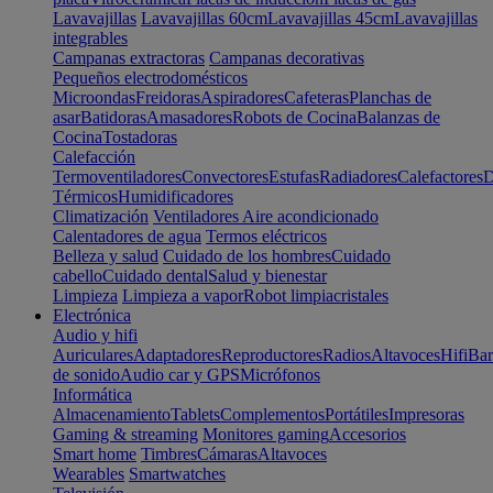
Lavavajillas
Lavavajillas 60cm
Lavavajillas 45cm
Lavavajillas
integrables
Campanas extractoras
Campanas decorativas
Pequeños electrodomésticos
Microondas
Freidoras
Aspiradores
Cafeteras
Planchas de
asar
Batidoras
Amasadores
Robots de Cocina
Balanzas de
Cocina
Tostadoras
Calefacción
Termoventiladores
Convectores
Estufas
Radiadores
Calefactores
D
Térmicos
Humidificadores
Climatización
Ventiladores
Aire acondicionado
Calentadores de agua
Termos eléctricos
Belleza y salud
Cuidado de los hombres
Cuidado
cabello
Cuidado dental
Salud y bienestar
Limpieza
Limpieza a vapor
Robot limpiacristales
Electrónica
Audio y hifi
Auriculares
Adaptadores
Reproductores
Radios
Altavoces
Hifi
Bar
de sonido
Audio car y GPS
Micrófonos
Informática
Almacenamiento
Tablets
Complementos
Portátiles
Impresoras
Gaming & streaming
Monitores gaming
Accesorios
Smart home
Timbres
Cámaras
Altavoces
Wearables
Smartwatches