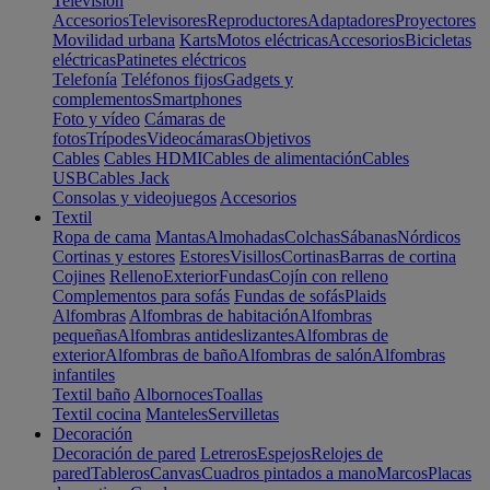
Televisión
Accesorios
Televisores
Reproductores
Adaptadores
Proyectores
Movilidad urbana
Karts
Motos eléctricas
Accesorios
Bicicletas
eléctricas
Patinetes eléctricos
Telefonía
Teléfonos fijos
Gadgets y
complementos
Smartphones
Foto y vídeo
Cámaras de
fotos
Trípodes
Videocámaras
Objetivos
Cables
Cables HDMI
Cables de alimentación
Cables
USB
Cables Jack
Consolas y videojuegos
Accesorios
Textil
Ropa de cama
Mantas
Almohadas
Colchas
Sábanas
Nórdicos
Cortinas y estores
Estores
Visillos
Cortinas
Barras de cortina
Cojines
Relleno
Exterior
Fundas
Cojín con relleno
Complementos para sofás
Fundas de sofás
Plaids
Alfombras
Alfombras de habitación
Alfombras
pequeñas
Alfombras antideslizantes
Alfombras de
exterior
Alfombras de baño
Alfombras de salón
Alfombras
infantiles
Textil baño
Albornoces
Toallas
Textil cocina
Manteles
Servilletas
Decoración
Decoración de pared
Letreros
Espejos
Relojes de
pared
Tableros
Canvas
Cuadros pintados a mano
Marcos
Placas