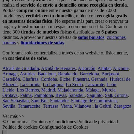
realiza el
servicio de envío a domicilio como recogida en tienda.
Podrás
comprar online
entre nuestra gama de más de 7.000
productos y
recibirlo en tu domicilio
, o bien con
recogida gratis
en nuestras tiendas física.
No esperes más para crear o renovar tu
hogar y transformarlo en un espacio con mucho estilo. Conforama
tiene 300
tiendas de muebles
físicas distribuidas en
6 países
distintos. Aproveche nuestras ofertas de
sofas baratos
,
colchones
baratos
y
liquidaciones de sofas
.
Conforama solo comercializa a través de su website o, físicamente,
en sus
tiendas de sofás
.
Alcalá de Guadaíra
,
Alcalá de Henares
,
Alcorcón
,
Alfafar
,
Alicante
,
Arinaga
,
Asturias
,
Badalona
,
Barakaldo
,
Barcelona
,
Burjassot
,
Castellón
,
Chafiras
,
Cordoba
,
Elche
,
Finestrat
,
Granada
,
Huércal de
Almería
,
La Coruña
,
La Laguna
,
La Zenia
,
Lanzarote
,
León
,
Lleida
,
Los Barrios
,
Madrid
,
Majadahonda
,
Málaga
,
Murcia
,
Orotava
,
Palma
,
Pamplona
,
Rivas
,
Sabadell
,
Sagunto
,
Salt, Girona
,
San Sebastian
,
Sant Boi
,
Santander
,
Santiago de Compostela
,
Sevilla
,
Tamaraceite
,
Terrassa
,
Viana
,
Vilanova i la Geltrú
,
Zaragoza
Ver más >>
© Conforama
Términos y Condiciones
Política de privacidad
Política de cookies
Configuración de Cookies