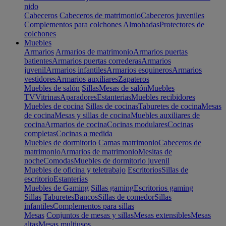
nido
Cabeceros
Cabeceros de matrimonio
Cabeceros juveniles
Complementos para colchones
Almohadas
Protectores de
colchones
Muebles
Armarios
Armarios de matrimonio
Armarios puertas
batientes
Armarios puertas correderas
Armarios
juvenil
Armarios infantiles
Armarios esquineros
Armarios
vestidores
Armarios auxiliares
Zapateros
Muebles de salón
Sillas
Mesas de salón
Muebles
TV
Vitrinas
Aparadores
Estanterias
Muebles recibidores
Muebles de cocina
Sillas de cocinas
Taburetes de cocina
Mesas
de cocina
Mesas y sillas de cocina
Muebles auxiliares de
cocina
Armarios de cocina
Cocinas modulares
Cocinas
completas
Cocinas a medida
Muebles de dormitorio
Camas matrimonio
Cabeceros de
matrimonio
Armarios de matrimonio
Mesitas de
noche
Comodas
Muebles de dormitorio juvenil
Muebles de oficina y teletrabajo
Escritorios
Sillas de
escritorio
Estanterías
Muebles de Gaming
Sillas gaming
Escritorios gaming
Sillas
Taburetes
Bancos
Sillas de comedor
Sillas
infantiles
Complementos para sillas
Mesas
Conjuntos de mesas y sillas
Mesas extensibles
Mesas
altas
Mesas multiusos