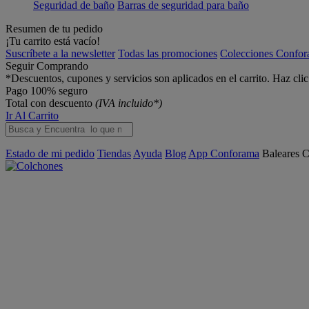
Seguridad de baño
Barras de seguridad para baño
Resumen de tu pedido
¡Tu carrito está vacío!
Suscríbete a la newsletter
Todas las promociones
Colecciones Confo
Seguir Comprando
*Descuentos, cupones y servicios son aplicados en el carrito. Haz cli
Pago 100% seguro
Total con descuento
(IVA incluido*)
Ir Al Carrito
Estado de mi pedido
Tiendas
Ayuda
Blog
App Conforama
Baleares
C