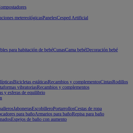
ompostadores
aciones metereológicas
Paneles
Cesped Artificial
les para habitación de bebé
Cunas
Cama bebé
Decoración bebé
lípticas
Bicicletas estáticas
Recambios y complementos
Cintas
Rodillos
taformas vibratorias
Recambios y complementos
s y esferas de equilibrio
ón
alleros
Jaboneras
Escobillero
Portarrollos
Cestas de ropa
cadores para baño
Armarios para baño
Repisa para baño
inados
Espejos de baño con aumento