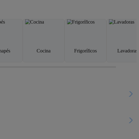
napés
Cocina
Frigoríficos
Lavadoras