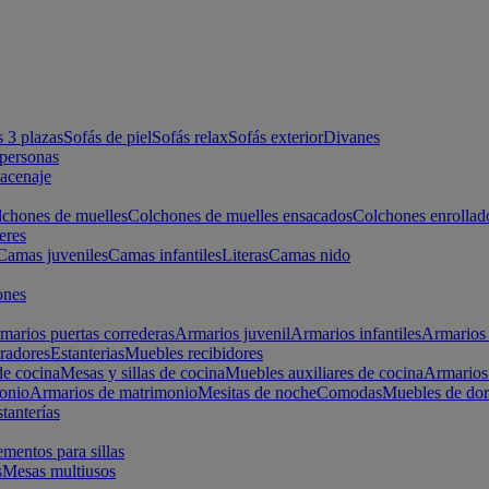
s 3 plazas
Sofás de piel
Sofás relax
Sofás exterior
Divanes
apersonas
macenaje
chones de muelles
Colchones de muelles ensacados
Colchones enrollad
eres
Camas juveniles
Camas infantiles
Literas
Camas nido
ones
marios puertas correderas
Armarios juvenil
Armarios infantiles
Armarios 
radores
Estanterias
Muebles recibidores
e cocina
Mesas y sillas de cocina
Muebles auxiliares de cocina
Armarios
onio
Armarios de matrimonio
Mesitas de noche
Comodas
Muebles de dor
tanterías
entos para sillas
s
Mesas multiusos