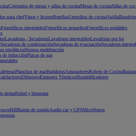
cina
Conjuntos de mesas y sillas de cocina
Mesas de cocina
Sillas de coc
los para chef
Vinos y licores
Botellas
Utensilios de cocina
Vajilla
Bandeja
s
Frigoríficos integrables
Frigoríficos pequeños
Frigoríficos portátiles
es
ior
Lavadoras - Secadoras
Lavadoras integrables
Lavadoras por kg
r
Secadoras de condensación
Secadoras de evacuación
Secadoras integra
s pirolíticos
Hornos multifunción
s de inducción
Placas de gas
ntegrables
afeteras
Planchas de asar
Batidoras
Amasadores
Robots de Cocina
Balanz
alefactores
Difusores
Emisores Térmicos
Humidificadores
o dental
Salud y bienestar
voces
Hifi
Barras de sonido
Audio car y GPS
Micrófonos
presoras