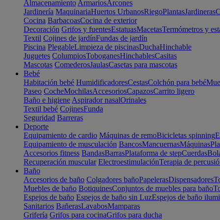
Almacenamiento
Armarios
Arcones
Jardinería
Maquinaria
Huertos Urbanos
Riego
Plantas
Jardineras
C
Cocina
Barbacoas
Cocina de exterior
Decoración
Grifos y fuentes
Estatuas
Macetas
Termómetros y est
Textil
Cojines de jardín
Fundas de jardín
Piscina
Plegable
Limpieza de piscinas
Ducha
Hinchable
Juguetes
Columpios
Toboganes
Hinchables
Casitas
Mascotas
Comederos
Jaulas
Casetas para mascotas
Bebé
Habitación bebé
Humidificadores
Cestas
Colchón para bebé
Mueb
Paseo
Coche
Mochilas
Accesorios
Capazos
Carrito ligero
Baño e higiene
Aspirador nasal
Orinales
Textil bebé
Cojines
Funda
Seguridad
Barreras
Deporte
Equipamiento de cardio
Máquinas de remo
Bicicletas spinning
E
Equipamiento de musculación
Bancos
Mancuernas
Máquinas
Pla
Accesorios fitness
Bandas
Barras
Plataforma de step
Cuerdas
Bola
Recuperación muscular
Electroestimulación
Terapia de percusi
Baño
Accesorios de baño
Colgadores baño
Papeleras
Dispensadores
To
Muebles de baño
Botiquines
Conjuntos de muebles para baño
To
Espejos de baño
Espejos de baño sin Luz
Espejos de baño ilum
Sanitarios
Bañeras
Lavabos
Mamparas
Grifería
Grifos para cocina
Grifos para ducha