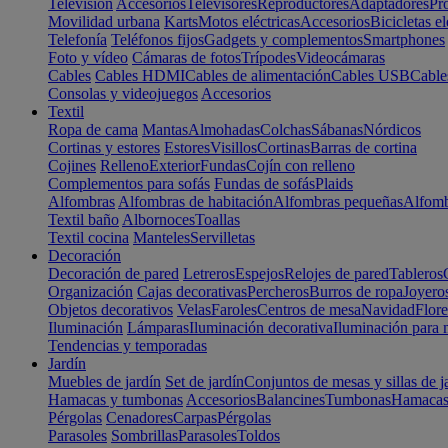
Televisión
Accesorios
Televisores
Reproductores
Adaptadores
Pr
Movilidad urbana
Karts
Motos eléctricas
Accesorios
Bicicletas el
Telefonía
Teléfonos fijos
Gadgets y complementos
Smartphones
Foto y vídeo
Cámaras de fotos
Trípodes
Videocámaras
Cables
Cables HDMI
Cables de alimentación
Cables USB
Cable
Consolas y videojuegos
Accesorios
Textil
Ropa de cama
Mantas
Almohadas
Colchas
Sábanas
Nórdicos
Cortinas y estores
Estores
Visillos
Cortinas
Barras de cortina
Cojines
Relleno
Exterior
Fundas
Cojín con relleno
Complementos para sofás
Fundas de sofás
Plaids
Alfombras
Alfombras de habitación
Alfombras pequeñas
Alfomb
Textil baño
Albornoces
Toallas
Textil cocina
Manteles
Servilletas
Decoración
Decoración de pared
Letreros
Espejos
Relojes de pared
Tableros
Organización
Cajas decorativas
Percheros
Burros de ropa
Joyero
Objetos decorativos
Velas
Faroles
Centros de mesa
Navidad
Flore
Iluminación
Lámparas
Iluminación decorativa
Iluminación para 
Tendencias y temporadas
Jardín
Muebles de jardín
Set de jardín
Conjuntos de mesas y sillas de j
Hamacas y tumbonas
Accesorios
Balancines
Tumbonas
Hamaca
Pérgolas
Cenadores
Carpas
Pérgolas
Parasoles
Sombrillas
Parasoles
Toldos