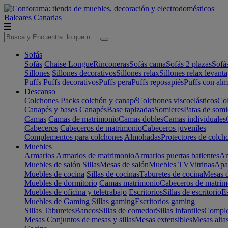
Baleares
Canarias
Sofás
Sofás
Chaise Longue
Rinconeras
Sofás cama
Sofás 2 plazas
Sofá
Sillones
Sillones decorativos
Sillones relax
Sillones relax levant
Puffs
Puffs decorativos
Puffs pera
Puffs reposapiés
Puffs con al
Descanso
Colchones
Packs colchón y canapé
Colchones viscoelásticos
Col
Canapés y bases
Canapés
Base tapizadas
Somieres
Patas de somi
Camas
Camas de matrimonio
Camas dobles
Camas individuales
Cabeceros
Cabeceros de matrimonio
Cabeceros juveniles
Complementos para colchones
Almohadas
Protectores de colch
Muebles
Armarios
Armarios de matrimonio
Armarios puertas batientes
Ar
Muebles de salón
Sillas
Mesas de salón
Muebles TV
Vitrinas
Apa
Muebles de cocina
Sillas de cocinas
Taburetes de cocina
Mesas d
Muebles de dormitorio
Camas matrimonio
Cabeceros de matrim
Muebles de oficina y teletrabajo
Escritorios
Sillas de escritorio
Es
Muebles de Gaming
Sillas gaming
Escritorios gaming
Sillas
Taburetes
Bancos
Sillas de comedor
Sillas infantiles
Complem
Mesas
Conjuntos de mesas y sillas
Mesas extensibles
Mesas alta