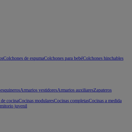
os
Colchones de espuma
Colchones para bebé
Colchones hinchables
esquineros
Armarios vestidores
Armarios auxiliares
Zapateros
 de cocina
Cocinas modulares
Cocinas completas
Cocinas a medida
mitorio juvenil