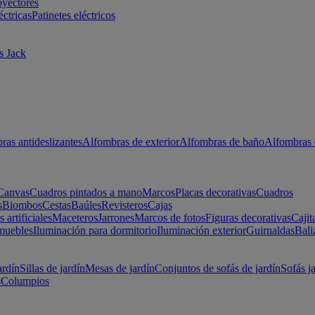
oyectores
éctricas
Patinetes eléctricos
s Jack
ras antideslizantes
Alfombras de exterior
Alfombras de baño
Alfombras 
Canvas
Cuadros pintados a mano
Marcos
Placas decorativas
Cuadros
s
Biombos
Cestas
Baúles
Revisteros
Cajas
s artificiales
Maceteros
Jarrones
Marcos de fotos
Figuras decorativas
Cajit
muebles
Iluminación para dormitorio
Iluminación exterior
Guirnaldas
Bali
ardín
Sillas de jardín
Mesas de jardín
Conjuntos de sofás de jardín
Sofás j
s
Columpios