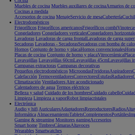
Cocina
Muebles de cocina
Muebles auxiliares de cocina
Armarios de co
Cocinas a medida
Accesorios de cocina
Menaje
Servicio de mesa
Cubertería
Cuchil
Electrodomésticos
Frigoríficos
Frigoríficos americanos
Frigoríficos combi
Vinoteca
Congeladores
Congeladores verticales
Congeladores horizontal
Lavadoras
Lavadoras de carga frontal
Lavadoras de carga super
Secadoras
Lavadoras - Secadoras
Secadoras con bomba de calo
Hornos
Conjunto de horno y placa
Hornos convencionales
Horno
Placas de cocina
Conjunto de horno y placa
Vitrocerámica
Placa
Lavavajillas
Lavavajillas 60cm
Lavavajillas 45cm
Lavavajillas i
Campanas extractoras
Campanas decorativas
Pequeños electrodomésticos
Microondas
Freidoras
Aspiradores
C
Calefacción
Termoventiladores
Convectores
Estufas
Radiadores
C
Climatización
Ventiladores
Aire acondicionado
Calentadores de agua
Termos eléctricos
Belleza y salud
Cuidado de los hombres
Cuidado cabello
Cuidad
Limpieza
Limpieza a vapor
Robot limpiacristales
Electrónica
Audio y hifi
Auriculares
Adaptadores
Reproductores
Radios
Alta
Informática
Almacenamiento
Tablets
Complementos
Portátiles
Im
Gaming & streaming
Monitores gaming
Accesorios
Smart home
Timbres
Cámaras
Altavoces
Wearables
Smartwatches