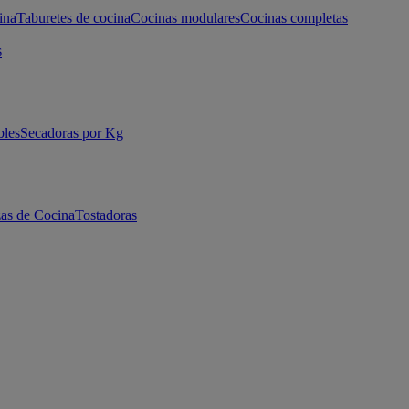
ina
Taburetes de cocina
Cocinas modulares
Cocinas completas
s
bles
Secadoras por Kg
as de Cocina
Tostadoras