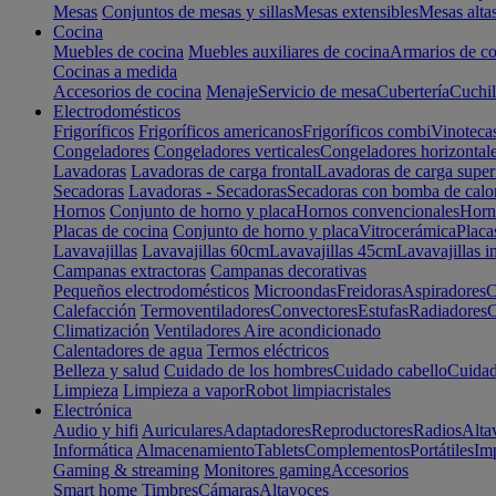
Mesas
Conjuntos de mesas y sillas
Mesas extensibles
Mesas alta
Cocina
Muebles de cocina
Muebles auxiliares de cocina
Armarios de co
Cocinas a medida
Accesorios de cocina
Menaje
Servicio de mesa
Cubertería
Cuchil
Electrodomésticos
Frigoríficos
Frigoríficos americanos
Frigoríficos combi
Vinoteca
Congeladores
Congeladores verticales
Congeladores horizontal
Lavadoras
Lavadoras de carga frontal
Lavadoras de carga super
Secadoras
Lavadoras - Secadoras
Secadoras con bomba de calo
Hornos
Conjunto de horno y placa
Hornos convencionales
Horno
Placas de cocina
Conjunto de horno y placa
Vitrocerámica
Placa
Lavavajillas
Lavavajillas 60cm
Lavavajillas 45cm
Lavavajillas i
Campanas extractoras
Campanas decorativas
Pequeños electrodomésticos
Microondas
Freidoras
Aspiradores
C
Calefacción
Termoventiladores
Convectores
Estufas
Radiadores
C
Climatización
Ventiladores
Aire acondicionado
Calentadores de agua
Termos eléctricos
Belleza y salud
Cuidado de los hombres
Cuidado cabello
Cuidad
Limpieza
Limpieza a vapor
Robot limpiacristales
Electrónica
Audio y hifi
Auriculares
Adaptadores
Reproductores
Radios
Alta
Informática
Almacenamiento
Tablets
Complementos
Portátiles
Im
Gaming & streaming
Monitores gaming
Accesorios
Smart home
Timbres
Cámaras
Altavoces