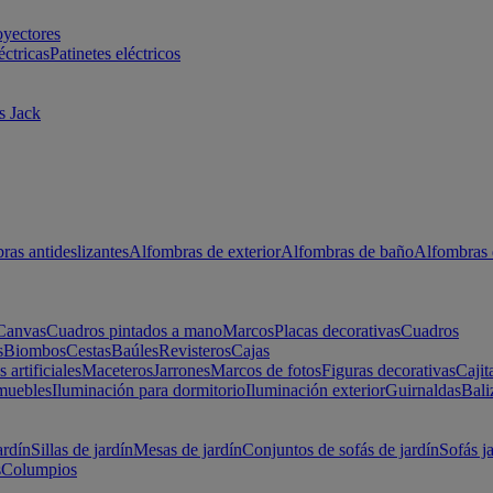
oyectores
éctricas
Patinetes eléctricos
s Jack
ras antideslizantes
Alfombras de exterior
Alfombras de baño
Alfombras 
Canvas
Cuadros pintados a mano
Marcos
Placas decorativas
Cuadros
s
Biombos
Cestas
Baúles
Revisteros
Cajas
s artificiales
Maceteros
Jarrones
Marcos de fotos
Figuras decorativas
Cajit
muebles
Iluminación para dormitorio
Iluminación exterior
Guirnaldas
Bali
ardín
Sillas de jardín
Mesas de jardín
Conjuntos de sofás de jardín
Sofás j
s
Columpios