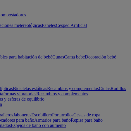
ompostadores
aciones metereológicas
Paneles
Cesped Artificial
les para habitación de bebé
Cunas
Cama bebé
Decoración bebé
lípticas
Bicicletas estáticas
Recambios y complementos
Cintas
Rodillos
taformas vibratorias
Recambios y complementos
s y esferas de equilibrio
ón
alleros
Jaboneras
Escobillero
Portarrollos
Cestas de ropa
cadores para baño
Armarios para baño
Repisa para baño
inados
Espejos de baño con aumento