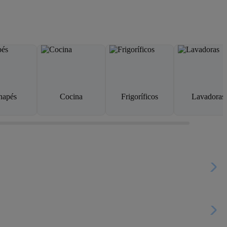
napés
Cocina
Frigoríficos
Lavadoras