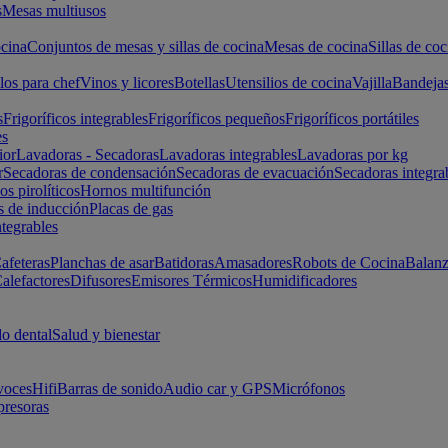
s
Mesas multiusos
cina
Conjuntos de mesas y sillas de cocina
Mesas de cocina
Sillas de coc
los para chef
Vinos y licores
Botellas
Utensilios de cocina
Vajilla
Bandeja
s
Frigoríficos integrables
Frigoríficos pequeños
Frigoríficos portátiles
es
ior
Lavadoras - Secadoras
Lavadoras integrables
Lavadoras por kg
r
Secadoras de condensación
Secadoras de evacuación
Secadoras integra
s pirolíticos
Hornos multifunción
s de inducción
Placas de gas
ntegrables
afeteras
Planchas de asar
Batidoras
Amasadores
Robots de Cocina
Balanz
alefactores
Difusores
Emisores Térmicos
Humidificadores
o dental
Salud y bienestar
voces
Hifi
Barras de sonido
Audio car y GPS
Micrófonos
presoras