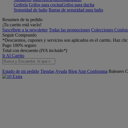
Grifería
Grifos para cocina
Grifos para ducha
Seguridad de baño
Barras de seguridad para baño
Resumen de tu pedido
¡Tu carrito está vacío!
Suscríbete a la newsletter
Todas las promociones
Colecciones Confo
Seguir Comprando
*Descuentos, cupones y servicios son aplicados en el carrito. Haz cli
Pago 100% seguro
Total con descuento
(IVA incluido*)
Ir Al Carrito
Estado de mi pedido
Tiendas
Ayuda
Blog
App Conforama
Baleares
C