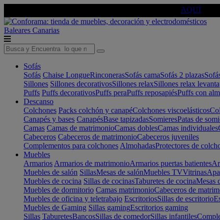
🔵Cambia tu electro con
-10% EXTRA
de descuento ☑️
AQUÍ
Baleares
Canarias
Sofás
Sofás
Chaise Longue
Rinconeras
Sofás cama
Sofás 2 plazas
Sofá
Sillones
Sillones decorativos
Sillones relax
Sillones relax levant
Puffs
Puffs decorativos
Puffs pera
Puffs reposapiés
Puffs con al
Descanso
Colchones
Packs colchón y canapé
Colchones viscoelásticos
Col
Canapés y bases
Canapés
Base tapizadas
Somieres
Patas de somi
Camas
Camas de matrimonio
Camas dobles
Camas individuales
Cabeceros
Cabeceros de matrimonio
Cabeceros juveniles
Complementos para colchones
Almohadas
Protectores de colch
Muebles
Armarios
Armarios de matrimonio
Armarios puertas batientes
Ar
Muebles de salón
Sillas
Mesas de salón
Muebles TV
Vitrinas
Apa
Muebles de cocina
Sillas de cocinas
Taburetes de cocina
Mesas d
Muebles de dormitorio
Camas matrimonio
Cabeceros de matrim
Muebles de oficina y teletrabajo
Escritorios
Sillas de escritorio
Es
Muebles de Gaming
Sillas gaming
Escritorios gaming
Sillas
Taburetes
Bancos
Sillas de comedor
Sillas infantiles
Complem