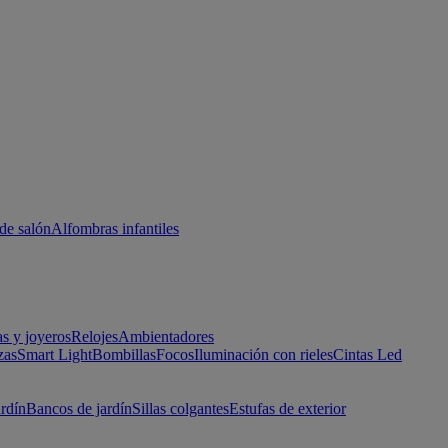
de salón
Alfombras infantiles
as y joyeros
Relojes
Ambientadores
zas
Smart Light
Bombillas
Focos
Iluminación con rieles
Cintas Led
ardín
Bancos de jardín
Sillas colgantes
Estufas de exterior