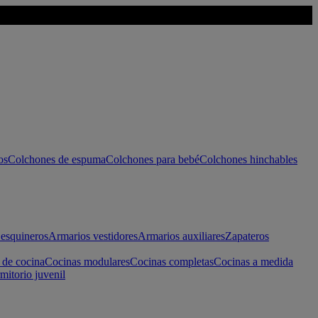
os
Colchones de espuma
Colchones para bebé
Colchones hinchables
esquineros
Armarios vestidores
Armarios auxiliares
Zapateros
 de cocina
Cocinas modulares
Cocinas completas
Cocinas a medida
mitorio juvenil