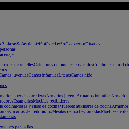
s 3 plazas
Sofás de piel
Sofás relax
Sofás exterior
Divanes
apersonas
macenaje
chones de muelles
Colchones de muelles ensacados
Colchones enrollad
eres
Camas juveniles
Camas infantiles
Literas
Camas nido
ones
marios puertas correderas
Armarios juvenil
Armarios infantiles
Armarios 
radores
Estanterias
Muebles recibidores
e cocina
Mesas y sillas de cocina
Muebles auxiliares de cocina
Armarios
onio
Armarios de matrimonio
Mesitas de noche
Comodas
Muebles de dor
tanterías
entos para sillas