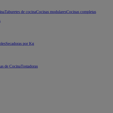
ina
Taburetes de cocina
Cocinas modulares
Cocinas completas
s
bles
Secadoras por Kg
as de Cocina
Tostadoras