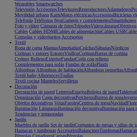
Wearables
Smartwatches
Televisión
Accesorios
Televisores
Reproductores
Adaptadores
Pr
Movilidad urbana
Karts
Motos eléctricas
Accesorios
Bicicletas el
Telefonía
Teléfonos fijos
Gadgets y complementos
Smartphones
Foto y vídeo
Cámaras de fotos
Trípodes
Videocámaras
Objetivos
Cables
Cables HDMI
Cables de alimentación
Cables USB
Cable
Consolas y videojuegos
Accesorios
Textil
Ropa de cama
Mantas
Almohadas
Colchas
Sábanas
Nórdicos
Cortinas y estores
Estores
Visillos
Cortinas
Barras de cortina
Cojines
Relleno
Exterior
Fundas
Cojín con relleno
Complementos para sofás
Fundas de sofás
Plaids
Alfombras
Alfombras de habitación
Alfombras pequeñas
Alfomb
Textil baño
Albornoces
Toallas
Textil cocina
Manteles
Servilletas
Decoración
Decoración de pared
Letreros
Espejos
Relojes de pared
Tableros
Organización
Cajas decorativas
Percheros
Burros de ropa
Joyero
Objetos decorativos
Velas
Faroles
Centros de mesa
Navidad
Flore
Iluminación
Lámparas
Iluminación decorativa
Iluminación para 
Tendencias y temporadas
Jardín
Muebles de jardín
Set de jardín
Conjuntos de mesas y sillas de j
Hamacas y tumbonas
Accesorios
Balancines
Tumbonas
Hamaca
Pérgolas
Cenadores
Carpas
Pérgolas