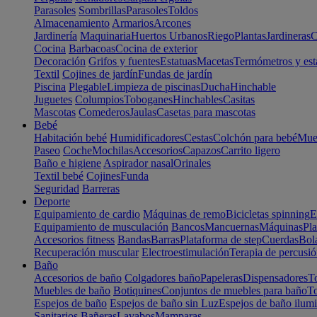
Parasoles
Sombrillas
Parasoles
Toldos
Almacenamiento
Armarios
Arcones
Jardinería
Maquinaria
Huertos Urbanos
Riego
Plantas
Jardineras
C
Cocina
Barbacoas
Cocina de exterior
Decoración
Grifos y fuentes
Estatuas
Macetas
Termómetros y est
Textil
Cojines de jardín
Fundas de jardín
Piscina
Plegable
Limpieza de piscinas
Ducha
Hinchable
Juguetes
Columpios
Toboganes
Hinchables
Casitas
Mascotas
Comederos
Jaulas
Casetas para mascotas
Bebé
Habitación bebé
Humidificadores
Cestas
Colchón para bebé
Mueb
Paseo
Coche
Mochilas
Accesorios
Capazos
Carrito ligero
Baño e higiene
Aspirador nasal
Orinales
Textil bebé
Cojines
Funda
Seguridad
Barreras
Deporte
Equipamiento de cardio
Máquinas de remo
Bicicletas spinning
E
Equipamiento de musculación
Bancos
Mancuernas
Máquinas
Pla
Accesorios fitness
Bandas
Barras
Plataforma de step
Cuerdas
Bola
Recuperación muscular
Electroestimulación
Terapia de percusi
Baño
Accesorios de baño
Colgadores baño
Papeleras
Dispensadores
To
Muebles de baño
Botiquines
Conjuntos de muebles para baño
To
Espejos de baño
Espejos de baño sin Luz
Espejos de baño ilum
Sanitarios
Bañeras
Lavabos
Mamparas