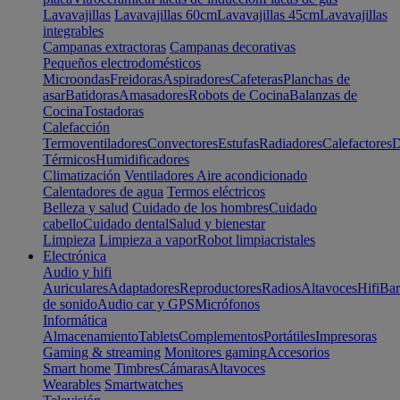
Lavavajillas
Lavavajillas 60cm
Lavavajillas 45cm
Lavavajillas
integrables
Campanas extractoras
Campanas decorativas
Pequeños electrodomésticos
Microondas
Freidoras
Aspiradores
Cafeteras
Planchas de
asar
Batidoras
Amasadores
Robots de Cocina
Balanzas de
Cocina
Tostadoras
Calefacción
Termoventiladores
Convectores
Estufas
Radiadores
Calefactores
D
Térmicos
Humidificadores
Climatización
Ventiladores
Aire acondicionado
Calentadores de agua
Termos eléctricos
Belleza y salud
Cuidado de los hombres
Cuidado
cabello
Cuidado dental
Salud y bienestar
Limpieza
Limpieza a vapor
Robot limpiacristales
Electrónica
Audio y hifi
Auriculares
Adaptadores
Reproductores
Radios
Altavoces
Hifi
Bar
de sonido
Audio car y GPS
Micrófonos
Informática
Almacenamiento
Tablets
Complementos
Portátiles
Impresoras
Gaming & streaming
Monitores gaming
Accesorios
Smart home
Timbres
Cámaras
Altavoces
Wearables
Smartwatches