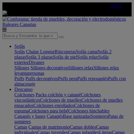
🔵Cambia tu electro con
-10% EXTRA
de descuento ☑️
AQUÍ
Baleares
Canarias
Sofás
Sofás
Chaise Longue
Rinconeras
Sofás cama
Sofás 2
plazas
Sofás 3 plazas
Sofás de piel
Sofás relax
Sofás
exterior
Divanes
Sillones
Sillones decorativos
Sillones relax
Sillones relax
levantapersonas
Puffs
Puffs decorativos
Puffs pera
Puffs reposapiés
Puffs con
almacenaje
Descanso
Colchones
Packs colchón y canapé
Colchones
viscoelásticos
Colchones de muelles
Colchones de muelles
ensacados
Colchones enrollados
Colchones de
espuma
Colchones para bebé
Colchones hinchables
Canapés y bases
Canapés
Base tapizadas
Somieres
Patas de
somieres
Camas
Camas de matrimonio
Camas dobles
Camas
individuales
Camas juveniles
Camas infantiles
Literas
Camas