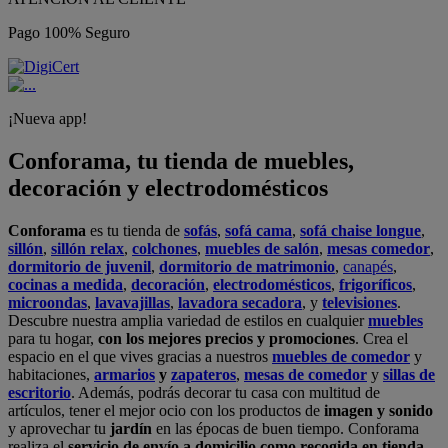
Pago 100% Seguro
¡Nueva app!
Conforama, tu tienda de muebles,
decoración y electrodomésticos
Conforama
es tu tienda de
sofás
,
sofá cama
,
sofá chaise longue
,
sillón
,
sillón relax
,
colchones
,
muebles de salón
,
mesas comedor
,
dormitorio de juvenil
,
dormitorio de matrimonio
,
canapés
,
cocinas a medida
,
decoración
,
electrodomésticos
,
frigoríficos
,
microondas
,
lavavajillas
,
lavadora secadora
, y
televisiones
.
Descubre nuestra amplia variedad de estilos en cualquier
muebles
para tu hogar,
con los mejores precios y promociones
. Crea el
espacio en el que vives gracias a nuestros
muebles de comedor
y
habitaciones,
armarios
y
zapateros
,
mesas de comedor
y
sillas de
escritorio
. Además, podrás decorar tu casa con multitud de
artículos, tener el mejor ocio con los productos de
imagen y sonido
y aprovechar tu
jardín
en las épocas de buen tiempo. Conforama
realiza el
servicio de envío a domicilio como recogida en tienda.