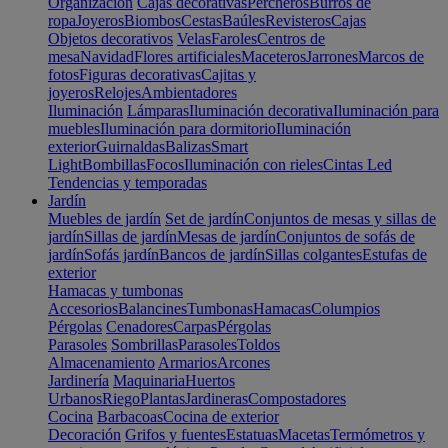
Organización
Cajas decorativas
Percheros
Burros de
ropa
Joyeros
Biombos
Cestas
Baúles
Revisteros
Cajas
Objetos decorativos
Velas
Faroles
Centros de
mesa
Navidad
Flores artificiales
Maceteros
Jarrones
Marcos de
fotos
Figuras decorativas
Cajitas y
joyeros
Relojes
Ambientadores
Iluminación
Lámparas
Iluminación decorativa
Iluminación para
muebles
Iluminación para dormitorio
Iluminación
exterior
Guirnaldas
Balizas
Smart
Light
Bombillas
Focos
Iluminación con rieles
Cintas Led
Tendencias y temporadas
Jardín
Muebles de jardín
Set de jardín
Conjuntos de mesas y sillas de
jardín
Sillas de jardín
Mesas de jardín
Conjuntos de sofás de
jardín
Sofás jardín
Bancos de jardín
Sillas colgantes
Estufas de
exterior
Hamacas y tumbonas
Accesorios
Balancines
Tumbonas
Hamacas
Columpios
Pérgolas
Cenadores
Carpas
Pérgolas
Parasoles
Sombrillas
Parasoles
Toldos
Almacenamiento
Armarios
Arcones
Jardinería
Maquinaria
Huertos
Urbanos
Riego
Plantas
Jardineras
Compostadores
Cocina
Barbacoas
Cocina de exterior
Decoración
Grifos y fuentes
Estatuas
Macetas
Termómetros y