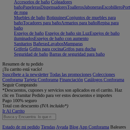
Accesorios de baño
Colgadores
baño
Papeleras
Dispensadores
Toalleros
Jaboneras
Escobillero
Port
de ropa
Muebles de baño
Botiquines
Conjuntos de muebles para
baño
Tocadores para baño
Armarios para baño
Repisa para
baño
Espejos de baño
Espejos de baño sin Luz
Espejos de baño
iluminados
Espejos de baño con aumento
Sanitarios
Bañeras
Lavabos
Mamparas
Grifería
Grifos para cocina
Grifos para ducha
Seguridad de baño
Barras de seguridad para baño
Resumen de tu pedido
¡Tu carrito está vacío!
Suscríbete a la newsletter
Todas las promociones
Colecciones
Conforama
Tarjeta Conforama
Financiación
Catálogos Conforama
Seguir Comprando
*Descuentos, cupones y servicios son aplicados en el carrito. Haz
clic en Tramitar Pedido para ver estos descuentos e importes
Pago 100% seguro
Total con descuento
(IVA incluido*)
Ir Al Carrito
Estado de mi pedido
Tiendas
Ayuda
Blog
App Conforama
Baleares