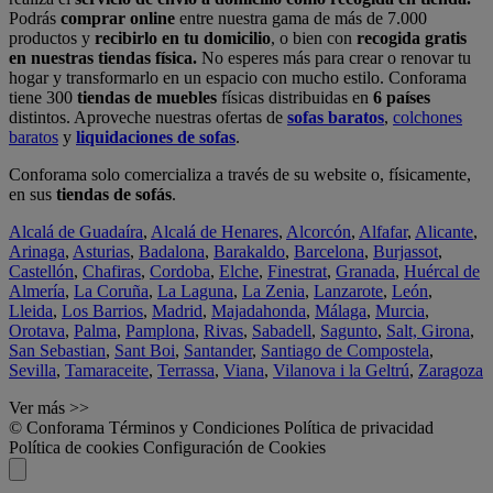
Podrás
comprar online
entre nuestra gama de más de 7.000
productos y
recibirlo en tu domicilio
, o bien con
recogida gratis
en nuestras tiendas física.
No esperes más para crear o renovar tu
hogar y transformarlo en un espacio con mucho estilo. Conforama
tiene 300
tiendas de muebles
físicas distribuidas en
6 países
distintos. Aproveche nuestras ofertas de
sofas baratos
,
colchones
baratos
y
liquidaciones de sofas
.
Conforama solo comercializa a través de su website o, físicamente,
en sus
tiendas de sofás
.
Alcalá de Guadaíra
,
Alcalá de Henares
,
Alcorcón
,
Alfafar
,
Alicante
,
Arinaga
,
Asturias
,
Badalona
,
Barakaldo
,
Barcelona
,
Burjassot
,
Castellón
,
Chafiras
,
Cordoba
,
Elche
,
Finestrat
,
Granada
,
Huércal de
Almería
,
La Coruña
,
La Laguna
,
La Zenia
,
Lanzarote
,
León
,
Lleida
,
Los Barrios
,
Madrid
,
Majadahonda
,
Málaga
,
Murcia
,
Orotava
,
Palma
,
Pamplona
,
Rivas
,
Sabadell
,
Sagunto
,
Salt, Girona
,
San Sebastian
,
Sant Boi
,
Santander
,
Santiago de Compostela
,
Sevilla
,
Tamaraceite
,
Terrassa
,
Viana
,
Vilanova i la Geltrú
,
Zaragoza
Ver más >>
© Conforama
Términos y Condiciones
Política de privacidad
Política de cookies
Configuración de Cookies