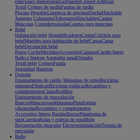
estaciones metereológicas
Paneles
Cesped Artificial
Textil
Cojines de jardín
Fundas de jardín
Piscina
Plegable
Limpieza de piscinas
Ducha
Hinchable
Juguetes
Columpios
Toboganes
Hinchables
Casitas
Mascotas
Comederos
Jaulas
Casetas para mascotas
Bebé
Habitación bebé
Humidificadores
Cestas
Colchón para
bebé
Muebles para habitación de bebé
Cunas
Cama
bebé
Decoración bebé
Paseo
Coche
Mochilas
Accesorios
Capazos
Carrito ligero
Baño e higiene
Aspirador nasal
Orinales
Textil bebé
Cojines
Funda
Seguridad
Barreras
Deporte
Equipamiento de cardio
Máquinas de remo
Bicicletas
spinning
Elípticas
Bicicletas estáticas
Recambios y
complementos
Cintas
Rodillos
Equipamiento de musculación
Bancos
Mancuernas
Máquinas
Plataformas
vibratorias
Recambios y complementos
Accesorios fitness
Bandas
Barras
Plataforma de
step
Cuerdas
Bolas y esferas de equilibrio
Recuperación muscular
Electroestimulación
Terapia de
percusión
Baño