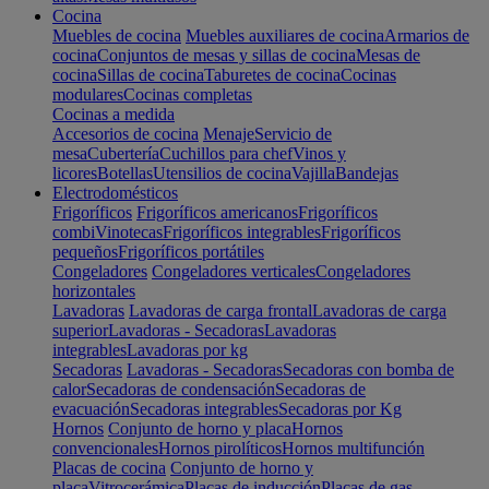
Cocina
Muebles de cocina
Muebles auxiliares de cocina
Armarios de
cocina
Conjuntos de mesas y sillas de cocina
Mesas de
cocina
Sillas de cocina
Taburetes de cocina
Cocinas
modulares
Cocinas completas
Cocinas a medida
Accesorios de cocina
Menaje
Servicio de
mesa
Cubertería
Cuchillos para chef
Vinos y
licores
Botellas
Utensilios de cocina
Vajilla
Bandejas
Electrodomésticos
Frigoríficos
Frigoríficos americanos
Frigoríficos
combi
Vinotecas
Frigoríficos integrables
Frigoríficos
pequeños
Frigoríficos portátiles
Congeladores
Congeladores verticales
Congeladores
horizontales
Lavadoras
Lavadoras de carga frontal
Lavadoras de carga
superior
Lavadoras - Secadoras
Lavadoras
integrables
Lavadoras por kg
Secadoras
Lavadoras - Secadoras
Secadoras con bomba de
calor
Secadoras de condensación
Secadoras de
evacuación
Secadoras integrables
Secadoras por Kg
Hornos
Conjunto de horno y placa
Hornos
convencionales
Hornos pirolíticos
Hornos multifunción
Placas de cocina
Conjunto de horno y
placa
Vitrocerámica
Placas de inducción
Placas de gas