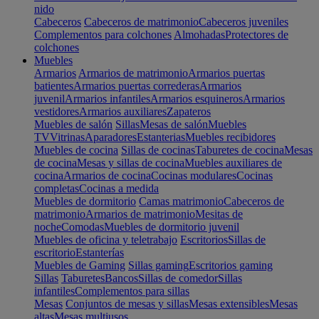
nido
Cabeceros
Cabeceros de matrimonio
Cabeceros juveniles
Complementos para colchones
Almohadas
Protectores de
colchones
Muebles
Armarios
Armarios de matrimonio
Armarios puertas
batientes
Armarios puertas correderas
Armarios
juvenil
Armarios infantiles
Armarios esquineros
Armarios
vestidores
Armarios auxiliares
Zapateros
Muebles de salón
Sillas
Mesas de salón
Muebles
TV
Vitrinas
Aparadores
Estanterias
Muebles recibidores
Muebles de cocina
Sillas de cocinas
Taburetes de cocina
Mesas
de cocina
Mesas y sillas de cocina
Muebles auxiliares de
cocina
Armarios de cocina
Cocinas modulares
Cocinas
completas
Cocinas a medida
Muebles de dormitorio
Camas matrimonio
Cabeceros de
matrimonio
Armarios de matrimonio
Mesitas de
noche
Comodas
Muebles de dormitorio juvenil
Muebles de oficina y teletrabajo
Escritorios
Sillas de
escritorio
Estanterías
Muebles de Gaming
Sillas gaming
Escritorios gaming
Sillas
Taburetes
Bancos
Sillas de comedor
Sillas
infantiles
Complementos para sillas
Mesas
Conjuntos de mesas y sillas
Mesas extensibles
Mesas
altas
Mesas multiusos