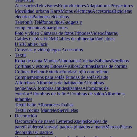
Televisión
Accesorios
Televisores
Reproductores
Adaptadores
Proyectores
Movilidad urbana
Karts
Motos eléctricas
Accesorios
Bicicletas
eléctricas
Patinetes eléctricos
Telefonía
Teléfonos fijos
Gadgets y
complementos
Smartphones
Foto y vídeo
Cámaras de fotos
Trípodes
Videocámaras
Cables
Cables HDMI
Cables de alimentación
Cables
USB
Cables Jack
Consolas y videojuegos
Accesorios
Textil
Ropa de cama
Mantas
Almohadas
Colchas
Sábanas
Nórdicos
Cortinas y estores
Estores
Visillos
Cortinas
Barras de cortina
Cojines
Relleno
Exterior
Fundas
Cojín con relleno
Complementos para sofás
Fundas de sofás
Plaids
Alfombras
Alfombras de habitación
Alfombras
pequeñas
Alfombras antideslizantes
Alfombras de
exterior
Alfombras de baño
Alfombras de salón
Alfombras
infantiles
Textil baño
Albornoces
Toallas
Textil cocina
Manteles
Servilletas
Decoración
Decoración de pared
Letreros
Espejos
Relojes de
pared
Tableros
Canvas
Cuadros pintados a mano
Marcos
Placas
decorativas
Cuadros