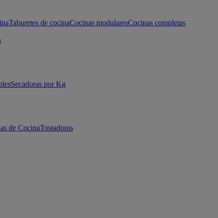
ina
Taburetes de cocina
Cocinas modulares
Cocinas completas
s
bles
Secadoras por Kg
as de Cocina
Tostadoras