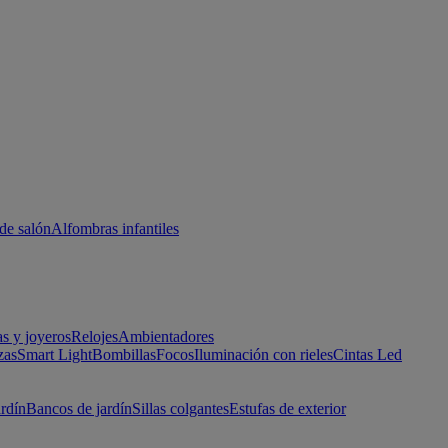
de salón
Alfombras infantiles
as y joyeros
Relojes
Ambientadores
zas
Smart Light
Bombillas
Focos
Iluminación con rieles
Cintas Led
ardín
Bancos de jardín
Sillas colgantes
Estufas de exterior