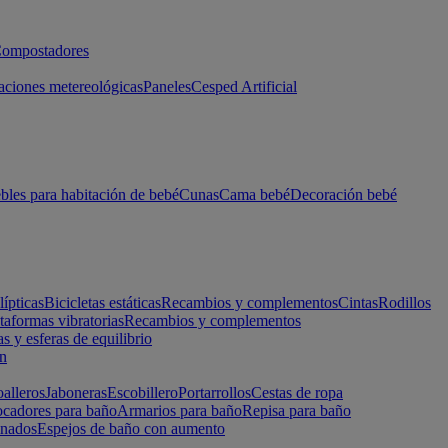
ompostadores
aciones metereológicas
Paneles
Cesped Artificial
les para habitación de bebé
Cunas
Cama bebé
Decoración bebé
lípticas
Bicicletas estáticas
Recambios y complementos
Cintas
Rodillos
taformas vibratorias
Recambios y complementos
s y esferas de equilibrio
ón
alleros
Jaboneras
Escobillero
Portarrollos
Cestas de ropa
cadores para baño
Armarios para baño
Repisa para baño
inados
Espejos de baño con aumento