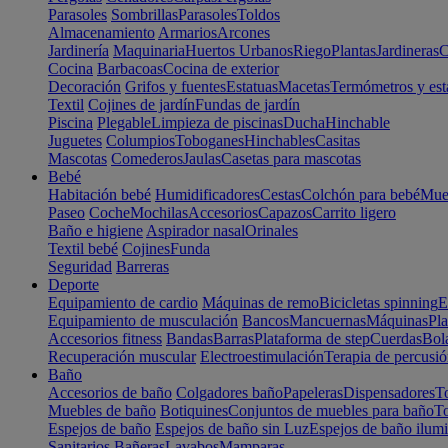
Parasoles
Sombrillas
Parasoles
Toldos
Almacenamiento
Armarios
Arcones
Jardinería
Maquinaria
Huertos Urbanos
Riego
Plantas
Jardineras
C
Cocina
Barbacoas
Cocina de exterior
Decoración
Grifos y fuentes
Estatuas
Macetas
Termómetros y est
Textil
Cojines de jardín
Fundas de jardín
Piscina
Plegable
Limpieza de piscinas
Ducha
Hinchable
Juguetes
Columpios
Toboganes
Hinchables
Casitas
Mascotas
Comederos
Jaulas
Casetas para mascotas
Bebé
Habitación bebé
Humidificadores
Cestas
Colchón para bebé
Mueb
Paseo
Coche
Mochilas
Accesorios
Capazos
Carrito ligero
Baño e higiene
Aspirador nasal
Orinales
Textil bebé
Cojines
Funda
Seguridad
Barreras
Deporte
Equipamiento de cardio
Máquinas de remo
Bicicletas spinning
E
Equipamiento de musculación
Bancos
Mancuernas
Máquinas
Pla
Accesorios fitness
Bandas
Barras
Plataforma de step
Cuerdas
Bola
Recuperación muscular
Electroestimulación
Terapia de percusi
Baño
Accesorios de baño
Colgadores baño
Papeleras
Dispensadores
To
Muebles de baño
Botiquines
Conjuntos de muebles para baño
To
Espejos de baño
Espejos de baño sin Luz
Espejos de baño ilum
Sanitarios
Bañeras
Lavabos
Mamparas