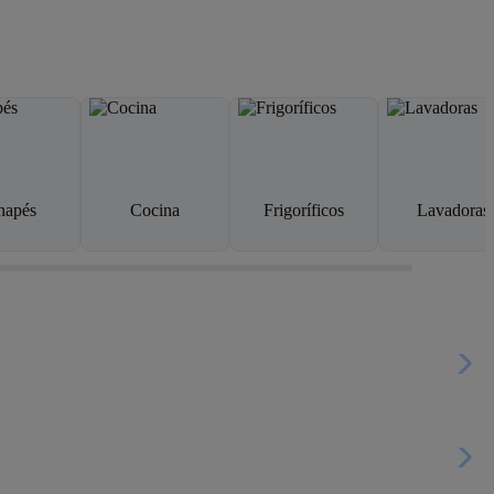
napés
Cocina
Frigoríficos
Lavadoras