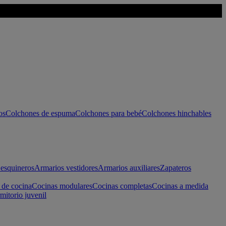
os
Colchones de espuma
Colchones para bebé
Colchones hinchables
esquineros
Armarios vestidores
Armarios auxiliares
Zapateros
 de cocina
Cocinas modulares
Cocinas completas
Cocinas a medida
mitorio juvenil