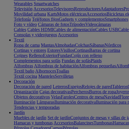
Wearables
Smartwatches
Televisión
Accesorios
Televisores
Reproductores
Adaptadores
Pr
Movilidad urbana
Karts
Motos eléctricas
Accesorios
Bicicletas el
Telefonía
Teléfonos fijos
Gadgets y complementos
Smartphones
Foto y vídeo
Cámaras de fotos
Trípodes
Videocámaras
Cables
Cables HDMI
Cables de alimentación
Cables USB
Cable
Consolas y videojuegos
Accesorios
Textil
Ropa de cama
Mantas
Almohadas
Colchas
Sábanas
Nórdicos
Cortinas y estores
Estores
Visillos
Cortinas
Barras de cortina
Cojines
Relleno
Exterior
Fundas
Cojín con relleno
Complementos para sofás
Fundas de sofás
Plaids
Alfombras
Alfombras de habitación
Alfombras pequeñas
Alfomb
Textil baño
Albornoces
Toallas
Textil cocina
Manteles
Servilletas
Decoración
Decoración de pared
Letreros
Espejos
Relojes de pared
Tableros
Organización
Cajas decorativas
Percheros
Burros de ropa
Joyero
Objetos decorativos
Velas
Faroles
Centros de mesa
Navidad
Flore
Iluminación
Lámparas
Iluminación decorativa
Iluminación para 
Tendencias y temporadas
Jardín
Muebles de jardín
Set de jardín
Conjuntos de mesas y sillas de j
Hamacas y tumbonas
Accesorios
Balancines
Tumbonas
Hamaca
Pérgolas
Cenadores
Carpas
Pérgolas