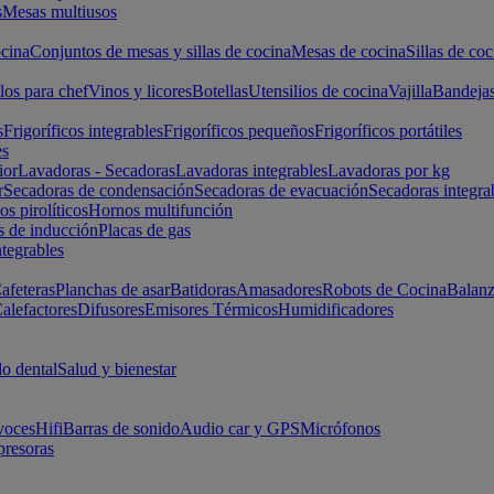
s
Mesas multiusos
cina
Conjuntos de mesas y sillas de cocina
Mesas de cocina
Sillas de coc
los para chef
Vinos y licores
Botellas
Utensilios de cocina
Vajilla
Bandeja
s
Frigoríficos integrables
Frigoríficos pequeños
Frigoríficos portátiles
es
ior
Lavadoras - Secadoras
Lavadoras integrables
Lavadoras por kg
r
Secadoras de condensación
Secadoras de evacuación
Secadoras integra
s pirolíticos
Hornos multifunción
s de inducción
Placas de gas
ntegrables
afeteras
Planchas de asar
Batidoras
Amasadores
Robots de Cocina
Balanz
alefactores
Difusores
Emisores Térmicos
Humidificadores
o dental
Salud y bienestar
voces
Hifi
Barras de sonido
Audio car y GPS
Micrófonos
presoras