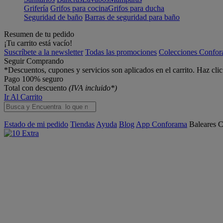
Grifería
Grifos para cocina
Grifos para ducha
Seguridad de baño
Barras de seguridad para baño
Resumen de tu pedido
¡Tu carrito está vacío!
Suscríbete a la newsletter
Todas las promociones
Colecciones Confo
Seguir Comprando
*Descuentos, cupones y servicios son aplicados en el carrito. Haz cli
Pago 100% seguro
Total con descuento
(IVA incluido*)
Ir Al Carrito
Estado de mi pedido
Tiendas
Ayuda
Blog
App Conforama
Baleares
C