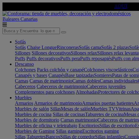
🔵Cambia tu electro con
-10% EXTRA
de descuento ☑️
AQUÍ
Baleares
Canarias
Sofás
Sofás
Chaise Longue
Rinconeras
Sofás cama
Sofás 2 plazas
Sofá
Sillones
Sillones decorativos
Sillones relax
Sillones relax levant
Puffs
Puffs decorativos
Puffs pera
Puffs reposapiés
Puffs con al
Descanso
Colchones
Packs colchón y canapé
Colchones viscoelásticos
Col
Canapés y bases
Canapés
Base tapizadas
Somieres
Patas de somi
Camas
Camas de matrimonio
Camas dobles
Camas individuales
Cabeceros
Cabeceros de matrimonio
Cabeceros juveniles
Complementos para colchones
Almohadas
Protectores de colch
Muebles
Armarios
Armarios de matrimonio
Armarios puertas batientes
Ar
Muebles de salón
Sillas
Mesas de salón
Muebles TV
Vitrinas
Apa
Muebles de cocina
Sillas de cocinas
Taburetes de cocina
Mesas d
Muebles de dormitorio
Camas matrimonio
Cabeceros de matrim
Muebles de oficina y teletrabajo
Escritorios
Sillas de escritorio
Es
Muebles de Gaming
Sillas gaming
Escritorios gaming
Sillas
Taburetes
Bancos
Sillas de comedor
Sillas infantiles
Complem