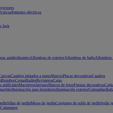
oyectores
éctricas
Patinetes eléctricos
s Jack
ras antideslizantes
Alfombras de exterior
Alfombras de baño
Alfombras 
Canvas
Cuadros pintados a mano
Marcos
Placas decorativas
Cuadros
s
Biombos
Cestas
Baúles
Revisteros
Cajas
s artificiales
Maceteros
Jarrones
Marcos de fotos
Figuras decorativas
Cajit
muebles
Iluminación para dormitorio
Iluminación exterior
Guirnaldas
Bali
ardín
Sillas de jardín
Mesas de jardín
Conjuntos de sofás de jardín
Sofás j
s
Columpios