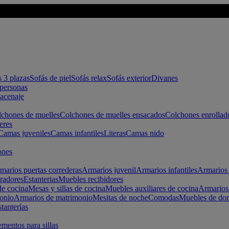
s 3 plazas
Sofás de piel
Sofás relax
Sofás exterior
Divanes
apersonas
macenaje
chones de muelles
Colchones de muelles ensacados
Colchones enrollad
eres
Camas juveniles
Camas infantiles
Literas
Camas nido
ones
marios puertas correderas
Armarios juvenil
Armarios infantiles
Armarios 
radores
Estanterias
Muebles recibidores
e cocina
Mesas y sillas de cocina
Muebles auxiliares de cocina
Armarios
onio
Armarios de matrimonio
Mesitas de noche
Comodas
Muebles de dor
tanterías
entos para sillas