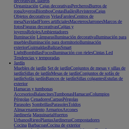
decorativas
Cuadros
Organización
Cajas decorativas
Percheros
Burros de
ropa
Joyeros
Biombos
Cestas
Baúles
Revisteros
Cajas
Objetos decorativos
Velas
Faroles
Centros de
mesa
Navidad
Flores artificiales
Maceteros
Jarrones
Marcos de
fotos
Figuras decorativas
Cajitas y
joyeros
Relojes
Ambientadores
Iluminación
Lámparas
Iluminación decorativa
Iluminación para
muebles
Iluminación para dormitorio
Iluminación
exterior
Guirnaldas
Balizas
Smart
Light
Bombillas
Focos
Iluminación con rieles
Cintas Led
Tendencias y temporadas
Jardín
Muebles de jardín
Set de jardín
Conjuntos de mesas y sillas de
jardín
Sillas de jardín
Mesas de jardín
Conjuntos de sofás de
jardín
Sofás jardín
Bancos de jardín
Sillas colgantes
Estufas de
exterior
Hamacas y tumbonas
Accesorios
Balancines
Tumbonas
Hamacas
Columpios
Pérgolas
Cenadores
Carpas
Pérgolas
Parasoles
Sombrillas
Parasoles
Toldos
Almacenamiento
Armarios
Arcones
Jardinería
Maquinaria
Huertos
Urbanos
Riego
Plantas
Jardineras
Compostadores
Cocina
Barbacoas
Cocina de exterior