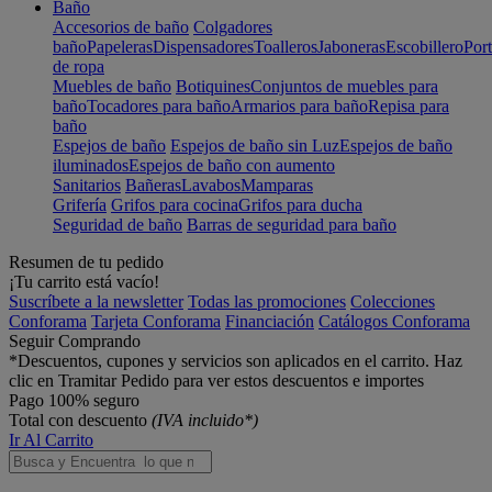
Baño
Accesorios de baño
Colgadores
baño
Papeleras
Dispensadores
Toalleros
Jaboneras
Escobillero
Port
de ropa
Muebles de baño
Botiquines
Conjuntos de muebles para
baño
Tocadores para baño
Armarios para baño
Repisa para
baño
Espejos de baño
Espejos de baño sin Luz
Espejos de baño
iluminados
Espejos de baño con aumento
Sanitarios
Bañeras
Lavabos
Mamparas
Grifería
Grifos para cocina
Grifos para ducha
Seguridad de baño
Barras de seguridad para baño
Resumen de tu pedido
¡Tu carrito está vacío!
Suscríbete a la newsletter
Todas las promociones
Colecciones
Conforama
Tarjeta Conforama
Financiación
Catálogos Conforama
Seguir Comprando
*Descuentos, cupones y servicios son aplicados en el carrito. Haz
clic en Tramitar Pedido para ver estos descuentos e importes
Pago 100% seguro
Total con descuento
(IVA incluido*)
Ir Al Carrito