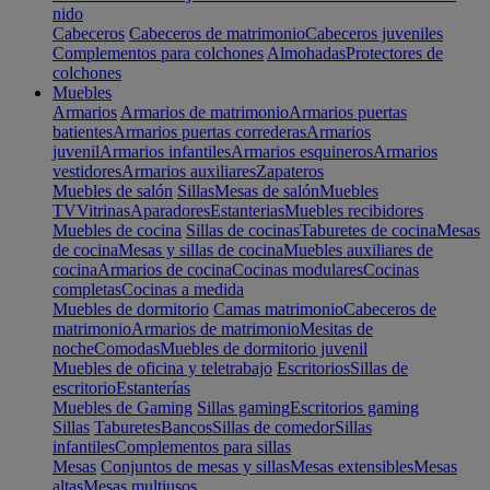
nido
Cabeceros
Cabeceros de matrimonio
Cabeceros juveniles
Complementos para colchones
Almohadas
Protectores de
colchones
Muebles
Armarios
Armarios de matrimonio
Armarios puertas
batientes
Armarios puertas correderas
Armarios
juvenil
Armarios infantiles
Armarios esquineros
Armarios
vestidores
Armarios auxiliares
Zapateros
Muebles de salón
Sillas
Mesas de salón
Muebles
TV
Vitrinas
Aparadores
Estanterias
Muebles recibidores
Muebles de cocina
Sillas de cocinas
Taburetes de cocina
Mesas
de cocina
Mesas y sillas de cocina
Muebles auxiliares de
cocina
Armarios de cocina
Cocinas modulares
Cocinas
completas
Cocinas a medida
Muebles de dormitorio
Camas matrimonio
Cabeceros de
matrimonio
Armarios de matrimonio
Mesitas de
noche
Comodas
Muebles de dormitorio juvenil
Muebles de oficina y teletrabajo
Escritorios
Sillas de
escritorio
Estanterías
Muebles de Gaming
Sillas gaming
Escritorios gaming
Sillas
Taburetes
Bancos
Sillas de comedor
Sillas
infantiles
Complementos para sillas
Mesas
Conjuntos de mesas y sillas
Mesas extensibles
Mesas
altas
Mesas multiusos