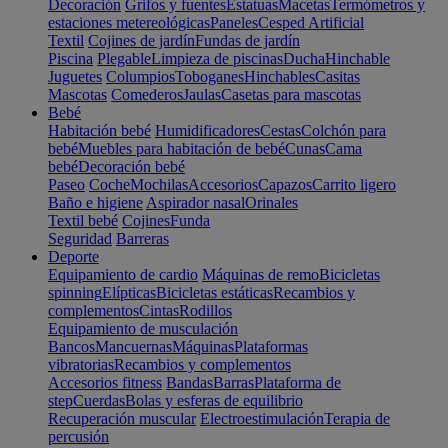
Decoración
Grifos y fuentes
Estatuas
Macetas
Termómetros y
estaciones metereológicas
Paneles
Cesped Artificial
Textil
Cojines de jardín
Fundas de jardín
Piscina
Plegable
Limpieza de piscinas
Ducha
Hinchable
Juguetes
Columpios
Toboganes
Hinchables
Casitas
Mascotas
Comederos
Jaulas
Casetas para mascotas
Bebé
Habitación bebé
Humidificadores
Cestas
Colchón para
bebé
Muebles para habitación de bebé
Cunas
Cama
bebé
Decoración bebé
Paseo
Coche
Mochilas
Accesorios
Capazos
Carrito ligero
Baño e higiene
Aspirador nasal
Orinales
Textil bebé
Cojines
Funda
Seguridad
Barreras
Deporte
Equipamiento de cardio
Máquinas de remo
Bicicletas
spinning
Elípticas
Bicicletas estáticas
Recambios y
complementos
Cintas
Rodillos
Equipamiento de musculación
Bancos
Mancuernas
Máquinas
Plataformas
vibratorias
Recambios y complementos
Accesorios fitness
Bandas
Barras
Plataforma de
step
Cuerdas
Bolas y esferas de equilibrio
Recuperación muscular
Electroestimulación
Terapia de
percusión