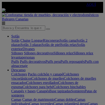
🔵Cambia tu electro con
-10% EXTRA
de descuento ☑️
AQUÍ
Baleares
Canarias
Sofás
Sofás
Chaise Longue
Rinconeras
Sofás cama
Sofás 2
plazas
Sofás 3 plazas
Sofás de piel
Sofás relax
Sofás
exterior
Divanes
Sillones
Sillones decorativos
Sillones relax
Sillones relax
levantapersonas
Puffs
Puffs decorativos
Puffs pera
Puffs reposapiés
Puffs con
almacenaje
Descanso
Colchones
Packs colchón y canapé
Colchones
viscoelásticos
Colchones de muelles
Colchones de muelles
ensacados
Colchones enrollados
Colchones de
espuma
Colchones para bebé
Colchones hinchables
Canapés y bases
Canapés
Base tapizadas
Somieres
Patas de
somieres
Camas
Camas de matrimonio
Camas dobles
Camas
individuales
Camas juveniles
Camas infantiles
Literas
Camas