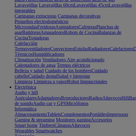
Lavavajillas
Lavavajillas 60cm
Lavavajillas 45cm
Lavavajillas
integrables
Campanas extractoras
Campanas decorativas
Pequeños electrodomésticos
Microondas
Freidoras
Aspiradores
Cafeteras
Planchas de
asar
Batidoras
Amasadores
Robots de Cocina
Balanzas de
Cocina
Tostadoras
Calefacción
Termoventiladores
Convectores
Estufas
Radiadores
Calefactores
D
Térmicos
Humidificadores
Climatización
Ventiladores
Aire acondicionado
Calentadores de agua
Termos eléctricos
Belleza y salud
Cuidado de los hombres
Cuidado
cabello
Cuidado dental
Salud y bienestar
Limpieza
Limpieza a vapor
Robot limpiacristales
Electrónica
Audio y hifi
Auriculares
Adaptadores
Reproductores
Radios
Altavoces
Hifi
Bar
de sonido
Audio car y GPS
Micrófonos
Informática
Almacenamiento
Tablets
Complementos
Portátiles
Impresoras
Gaming & streaming
Monitores gaming
Accesorios
Smart home
Timbres
Cámaras
Altavoces
Wearables
Smartwatches