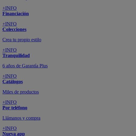
+INFO
Financiación
+INFO
Colecciones
Crea tu propio estilo
+INFO
Tranquilidad
6 años de Garantía Plus
+INFO
Catálogos
Miles de productos
+INFO
Por teléfono
Llámanos y compra
+INFO
Nueva app