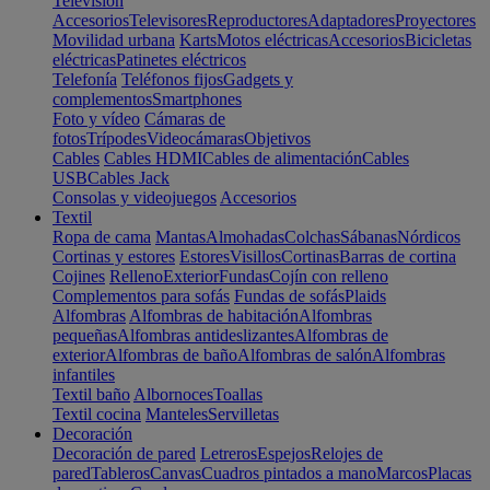
Televisión
Accesorios
Televisores
Reproductores
Adaptadores
Proyectores
Movilidad urbana
Karts
Motos eléctricas
Accesorios
Bicicletas
eléctricas
Patinetes eléctricos
Telefonía
Teléfonos fijos
Gadgets y
complementos
Smartphones
Foto y vídeo
Cámaras de
fotos
Trípodes
Videocámaras
Objetivos
Cables
Cables HDMI
Cables de alimentación
Cables
USB
Cables Jack
Consolas y videojuegos
Accesorios
Textil
Ropa de cama
Mantas
Almohadas
Colchas
Sábanas
Nórdicos
Cortinas y estores
Estores
Visillos
Cortinas
Barras de cortina
Cojines
Relleno
Exterior
Fundas
Cojín con relleno
Complementos para sofás
Fundas de sofás
Plaids
Alfombras
Alfombras de habitación
Alfombras
pequeñas
Alfombras antideslizantes
Alfombras de
exterior
Alfombras de baño
Alfombras de salón
Alfombras
infantiles
Textil baño
Albornoces
Toallas
Textil cocina
Manteles
Servilletas
Decoración
Decoración de pared
Letreros
Espejos
Relojes de
pared
Tableros
Canvas
Cuadros pintados a mano
Marcos
Placas