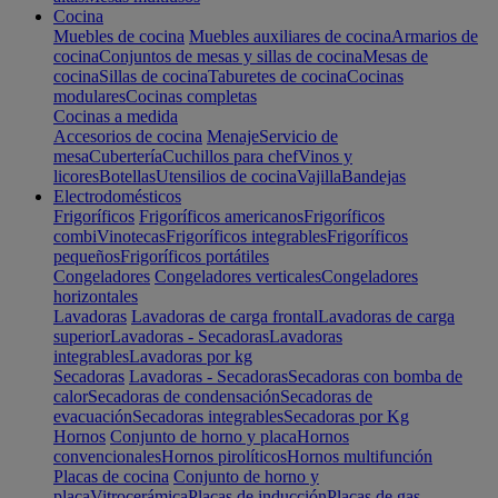
Cocina
Muebles de cocina
Muebles auxiliares de cocina
Armarios de
cocina
Conjuntos de mesas y sillas de cocina
Mesas de
cocina
Sillas de cocina
Taburetes de cocina
Cocinas
modulares
Cocinas completas
Cocinas a medida
Accesorios de cocina
Menaje
Servicio de
mesa
Cubertería
Cuchillos para chef
Vinos y
licores
Botellas
Utensilios de cocina
Vajilla
Bandejas
Electrodomésticos
Frigoríficos
Frigoríficos americanos
Frigoríficos
combi
Vinotecas
Frigoríficos integrables
Frigoríficos
pequeños
Frigoríficos portátiles
Congeladores
Congeladores verticales
Congeladores
horizontales
Lavadoras
Lavadoras de carga frontal
Lavadoras de carga
superior
Lavadoras - Secadoras
Lavadoras
integrables
Lavadoras por kg
Secadoras
Lavadoras - Secadoras
Secadoras con bomba de
calor
Secadoras de condensación
Secadoras de
evacuación
Secadoras integrables
Secadoras por Kg
Hornos
Conjunto de horno y placa
Hornos
convencionales
Hornos pirolíticos
Hornos multifunción
Placas de cocina
Conjunto de horno y
placa
Vitrocerámica
Placas de inducción
Placas de gas