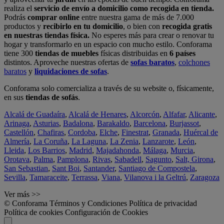
realiza el
servicio de envío a domicilio como recogida en tienda.
Podrás
comprar online
entre nuestra gama de más de 7.000
productos y
recibirlo en tu domicilio
, o bien con
recogida gratis
en nuestras tiendas física.
No esperes más para crear o renovar tu
hogar y transformarlo en un espacio con mucho estilo. Conforama
tiene 300
tiendas de muebles
físicas distribuidas en
6 países
distintos. Aproveche nuestras ofertas de
sofas baratos
,
colchones
baratos
y
liquidaciones de sofas
.
Conforama solo comercializa a través de su website o, físicamente,
en sus
tiendas de sofás
.
Alcalá de Guadaíra
,
Alcalá de Henares
,
Alcorcón
,
Alfafar
,
Alicante
,
Arinaga
,
Asturias
,
Badalona
,
Barakaldo
,
Barcelona
,
Burjassot
,
Castellón
,
Chafiras
,
Cordoba
,
Elche
,
Finestrat
,
Granada
,
Huércal de
Almería
,
La Coruña
,
La Laguna
,
La Zenia
,
Lanzarote
,
León
,
Lleida
,
Los Barrios
,
Madrid
,
Majadahonda
,
Málaga
,
Murcia
,
Orotava
,
Palma
,
Pamplona
,
Rivas
,
Sabadell
,
Sagunto
,
Salt, Girona
,
San Sebastian
,
Sant Boi
,
Santander
,
Santiago de Compostela
,
Sevilla
,
Tamaraceite
,
Terrassa
,
Viana
,
Vilanova i la Geltrú
,
Zaragoza
Ver más >>
© Conforama
Términos y Condiciones
Política de privacidad
Política de cookies
Configuración de Cookies