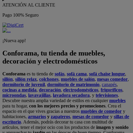
ATENCIÓN AL CLIENTE
Pago 100% Seguro
¡Nueva app!
Conforama, tu tienda de muebles,
decoración y electrodomésticos
Conforama
es tu tienda de
sofás
,
sofá cama
,
sofá chaise longue
,
sillón
,
sillón relax
,
colchones
,
muebles de salón
,
mesas comedor
,
dormitorio de juvenil
,
dormitorio de matrimonio
,
canapés
,
cocinas a medida
,
decoración
,
electrodomésticos
,
frigoríficos
,
microondas
,
lavavajillas
,
lavadora secadora
, y
televisiones
.
Descubre nuestra amplia variedad de estilos en cualquier
muebles
para tu hogar,
con los mejores precios y promociones
. Crea el
espacio en el que vives gracias a nuestros
muebles de comedor
y
habitaciones,
armarios
y
zapateros
,
mesas de comedor
y
sillas de
escritorio
. Además, podrás decorar tu casa con multitud de
artículos, tener el mejor ocio con los productos de
imagen y sonido
y aprovechar tu
jardín
en las épocas de buen tiempo. Conforama