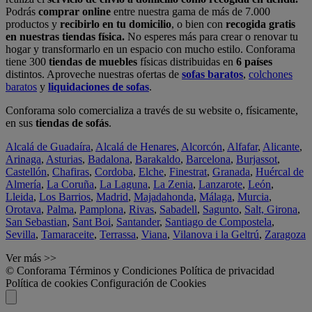
Podrás
comprar online
entre nuestra gama de más de 7.000
productos y
recibirlo en tu domicilio
, o bien con
recogida gratis
en nuestras tiendas física.
No esperes más para crear o renovar tu
hogar y transformarlo en un espacio con mucho estilo. Conforama
tiene 300
tiendas de muebles
físicas distribuidas en
6 países
distintos. Aproveche nuestras ofertas de
sofas baratos
,
colchones
baratos
y
liquidaciones de sofas
.
Conforama solo comercializa a través de su website o, físicamente,
en sus
tiendas de sofás
.
Alcalá de Guadaíra
,
Alcalá de Henares
,
Alcorcón
,
Alfafar
,
Alicante
,
Arinaga
,
Asturias
,
Badalona
,
Barakaldo
,
Barcelona
,
Burjassot
,
Castellón
,
Chafiras
,
Cordoba
,
Elche
,
Finestrat
,
Granada
,
Huércal de
Almería
,
La Coruña
,
La Laguna
,
La Zenia
,
Lanzarote
,
León
,
Lleida
,
Los Barrios
,
Madrid
,
Majadahonda
,
Málaga
,
Murcia
,
Orotava
,
Palma
,
Pamplona
,
Rivas
,
Sabadell
,
Sagunto
,
Salt, Girona
,
San Sebastian
,
Sant Boi
,
Santander
,
Santiago de Compostela
,
Sevilla
,
Tamaraceite
,
Terrassa
,
Viana
,
Vilanova i la Geltrú
,
Zaragoza
Ver más >>
© Conforama
Términos y Condiciones
Política de privacidad
Política de cookies
Configuración de Cookies