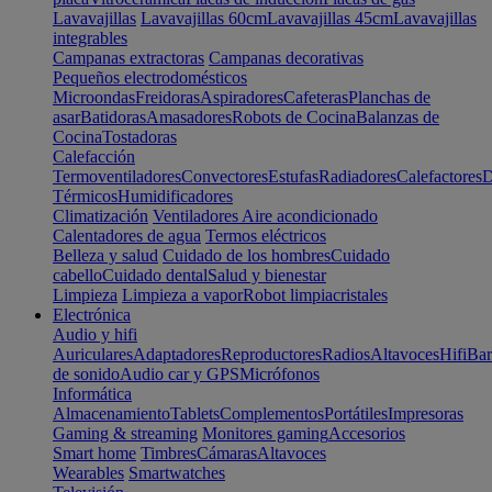
Lavavajillas
Lavavajillas 60cm
Lavavajillas 45cm
Lavavajillas
integrables
Campanas extractoras
Campanas decorativas
Pequeños electrodomésticos
Microondas
Freidoras
Aspiradores
Cafeteras
Planchas de
asar
Batidoras
Amasadores
Robots de Cocina
Balanzas de
Cocina
Tostadoras
Calefacción
Termoventiladores
Convectores
Estufas
Radiadores
Calefactores
D
Térmicos
Humidificadores
Climatización
Ventiladores
Aire acondicionado
Calentadores de agua
Termos eléctricos
Belleza y salud
Cuidado de los hombres
Cuidado
cabello
Cuidado dental
Salud y bienestar
Limpieza
Limpieza a vapor
Robot limpiacristales
Electrónica
Audio y hifi
Auriculares
Adaptadores
Reproductores
Radios
Altavoces
Hifi
Bar
de sonido
Audio car y GPS
Micrófonos
Informática
Almacenamiento
Tablets
Complementos
Portátiles
Impresoras
Gaming & streaming
Monitores gaming
Accesorios
Smart home
Timbres
Cámaras
Altavoces
Wearables
Smartwatches