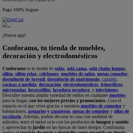
Pago 100% Seguro
¡Nueva app!
Conforama, tu tienda de muebles,
decoración y electrodomésticos
Conforama
es tu tienda de
sofás
,
sofá cama
,
sofá chaise longue
,
sillón
,
sillón relax
,
colchones
,
muebles de salón
,
mesas comedor
,
dormitorio de juvenil
,
dormitorio de matrimonio
,
canapés
,
cocinas a medida
,
decoración
,
electrodomésticos
,
frigoríficos
,
microondas
,
lavavajillas
,
lavadora secadora
, y
televisiones
.
Descubre nuestra amplia variedad de estilos en cualquier
muebles
para tu hogar,
con los mejores precios y promociones
. Crea el
espacio en el que vives gracias a nuestros
muebles de comedor
y
habitaciones,
armarios
y
zapateros
,
mesas de comedor
y
sillas de
escritorio
. Además, podrás decorar tu casa con multitud de
artículos, tener el mejor ocio con los productos de
imagen y sonido
y aprovechar tu
jardín
en las épocas de buen tiempo. Conforama
realiza el
servicio de envío a domicilio como recogida en tienda.