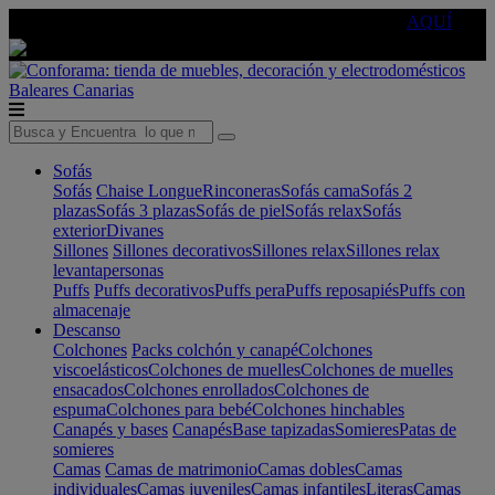
🔵Cambia tu electro con
-10% EXTRA
de descuento ☑️
AQUÍ
Baleares
Canarias
Sofás
Sofás
Chaise Longue
Rinconeras
Sofás cama
Sofás 2
plazas
Sofás 3 plazas
Sofás de piel
Sofás relax
Sofás
exterior
Divanes
Sillones
Sillones decorativos
Sillones relax
Sillones relax
levantapersonas
Puffs
Puffs decorativos
Puffs pera
Puffs reposapiés
Puffs con
almacenaje
Descanso
Colchones
Packs colchón y canapé
Colchones
viscoelásticos
Colchones de muelles
Colchones de muelles
ensacados
Colchones enrollados
Colchones de
espuma
Colchones para bebé
Colchones hinchables
Canapés y bases
Canapés
Base tapizadas
Somieres
Patas de
somieres
Camas
Camas de matrimonio
Camas dobles
Camas
individuales
Camas juveniles
Camas infantiles
Literas
Camas