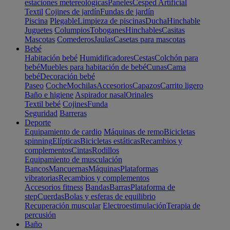
estaciones metereológicas
Paneles
Cesped Artificial
Textil
Cojines de jardín
Fundas de jardín
Piscina
Plegable
Limpieza de piscinas
Ducha
Hinchable
Juguetes
Columpios
Toboganes
Hinchables
Casitas
Mascotas
Comederos
Jaulas
Casetas para mascotas
Bebé
Habitación bebé
Humidificadores
Cestas
Colchón para
bebé
Muebles para habitación de bebé
Cunas
Cama
bebé
Decoración bebé
Paseo
Coche
Mochilas
Accesorios
Capazos
Carrito ligero
Baño e higiene
Aspirador nasal
Orinales
Textil bebé
Cojines
Funda
Seguridad
Barreras
Deporte
Equipamiento de cardio
Máquinas de remo
Bicicletas
spinning
Elípticas
Bicicletas estáticas
Recambios y
complementos
Cintas
Rodillos
Equipamiento de musculación
Bancos
Mancuernas
Máquinas
Plataformas
vibratorias
Recambios y complementos
Accesorios fitness
Bandas
Barras
Plataforma de
step
Cuerdas
Bolas y esferas de equilibrio
Recuperación muscular
Electroestimulación
Terapia de
percusión
Baño