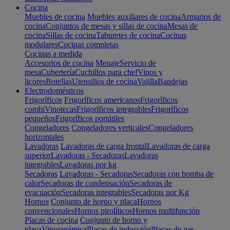
Cocina
Muebles de cocina
Muebles auxiliares de cocina
Armarios de
cocina
Conjuntos de mesas y sillas de cocina
Mesas de
cocina
Sillas de cocina
Taburetes de cocina
Cocinas
modulares
Cocinas completas
Cocinas a medida
Accesorios de cocina
Menaje
Servicio de
mesa
Cubertería
Cuchillos para chef
Vinos y
licores
Botellas
Utensilios de cocina
Vajilla
Bandejas
Electrodomésticos
Frigoríficos
Frigoríficos americanos
Frigoríficos
combi
Vinotecas
Frigoríficos integrables
Frigoríficos
pequeños
Frigoríficos portátiles
Congeladores
Congeladores verticales
Congeladores
horizontales
Lavadoras
Lavadoras de carga frontal
Lavadoras de carga
superior
Lavadoras - Secadoras
Lavadoras
integrables
Lavadoras por kg
Secadoras
Lavadoras - Secadoras
Secadoras con bomba de
calor
Secadoras de condensación
Secadoras de
evacuación
Secadoras integrables
Secadoras por Kg
Hornos
Conjunto de horno y placa
Hornos
convencionales
Hornos pirolíticos
Hornos multifunción
Placas de cocina
Conjunto de horno y
placa
Vitrocerámica
Placas de inducción
Placas de gas