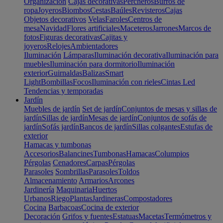
Organización
Cajas decorativas
Percheros
Burros de
ropa
Joyeros
Biombos
Cestas
Baúles
Revisteros
Cajas
Objetos decorativos
Velas
Faroles
Centros de
mesa
Navidad
Flores artificiales
Maceteros
Jarrones
Marcos de
fotos
Figuras decorativas
Cajitas y
joyeros
Relojes
Ambientadores
Iluminación
Lámparas
Iluminación decorativa
Iluminación para
muebles
Iluminación para dormitorio
Iluminación
exterior
Guirnaldas
Balizas
Smart
Light
Bombillas
Focos
Iluminación con rieles
Cintas Led
Tendencias y temporadas
Jardín
Muebles de jardín
Set de jardín
Conjuntos de mesas y sillas de
jardín
Sillas de jardín
Mesas de jardín
Conjuntos de sofás de
jardín
Sofás jardín
Bancos de jardín
Sillas colgantes
Estufas de
exterior
Hamacas y tumbonas
Accesorios
Balancines
Tumbonas
Hamacas
Columpios
Pérgolas
Cenadores
Carpas
Pérgolas
Parasoles
Sombrillas
Parasoles
Toldos
Almacenamiento
Armarios
Arcones
Jardinería
Maquinaria
Huertos
Urbanos
Riego
Plantas
Jardineras
Compostadores
Cocina
Barbacoas
Cocina de exterior
Decoración
Grifos y fuentes
Estatuas
Macetas
Termómetros y