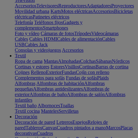
Televisión
Accesorios
Televisores
Reproductores
Adaptadores
Proyectores
Movilidad urbana
Karts
Motos eléctricas
Accesorios
Bicicletas
eléctricas
Patinetes eléctricos
Telefonía
Teléfonos fijos
Gadgets y
complementos
Smartphones
Foto y vídeo
Cámaras de fotos
Trípodes
Videocámaras
Cables
Cables HDMI
Cables de alimentación
Cables
USB
Cables Jack
Consolas y videojuegos
Accesorios
Textil
Ropa de cama
Mantas
Almohadas
Colchas
Sábanas
Nórdicos
Cortinas y estores
Estores
Visillos
Cortinas
Barras de cortina
Cojines
Relleno
Exterior
Fundas
Cojín con relleno
Complementos para sofás
Fundas de sofás
Plaids
Alfombras
Alfombras de habitación
Alfombras
pequeñas
Alfombras antideslizantes
Alfombras de
exterior
Alfombras de baño
Alfombras de salón
Alfombras
infantiles
Textil baño
Albornoces
Toallas
Textil cocina
Manteles
Servilletas
Decoración
Decoración de pared
Letreros
Espejos
Relojes de
pared
Tableros
Canvas
Cuadros pintados a mano
Marcos
Placas
decorativas
Cuadros