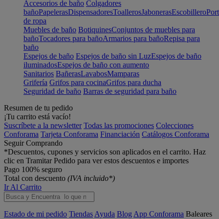
Accesorios de baño
Colgadores
baño
Papeleras
Dispensadores
Toalleros
Jaboneras
Escobillero
Port
de ropa
Muebles de baño
Botiquines
Conjuntos de muebles para
baño
Tocadores para baño
Armarios para baño
Repisa para
baño
Espejos de baño
Espejos de baño sin Luz
Espejos de baño
iluminados
Espejos de baño con aumento
Sanitarios
Bañeras
Lavabos
Mamparas
Grifería
Grifos para cocina
Grifos para ducha
Seguridad de baño
Barras de seguridad para baño
Resumen de tu pedido
¡Tu carrito está vacío!
Suscríbete a la newsletter
Todas las promociones
Colecciones
Conforama
Tarjeta Conforama
Financiación
Catálogos Conforama
Seguir Comprando
*Descuentos, cupones y servicios son aplicados en el carrito. Haz
clic en Tramitar Pedido para ver estos descuentos e importes
Pago 100% seguro
Total con descuento
(IVA incluido*)
Ir Al Carrito
Estado de mi pedido
Tiendas
Ayuda
Blog
App Conforama
Baleares