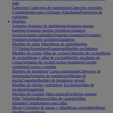
nido
Cabeceros
Cabeceros de matrimonio
Cabeceros juveniles
Complementos para colchones
Almohadas
Protectores de
colchones
Muebles
Armarios
Armarios de matrimonio
Armarios puertas
batientes
Armarios puertas correderas
Armarios
juvenil
Armarios infantiles
Armarios esquineros
Armarios
vestidores
Armarios auxiliares
Zapateros
Muebles de salón
Sillas
Mesas de salón
Muebles
TV
Vitrinas
Aparadores
Estanterias
Muebles recibidores
Muebles de cocina
Sillas de cocinas
Taburetes de cocina
Mesas
de cocina
Mesas y sillas de cocina
Muebles auxiliares de
cocina
Armarios de cocina
Cocinas modulares
Cocinas
completas
Cocinas a medida
Muebles de dormitorio
Camas matrimonio
Cabeceros de
matrimonio
Armarios de matrimonio
Mesitas de
noche
Comodas
Muebles de dormitorio juvenil
Muebles de oficina y teletrabajo
Escritorios
Sillas de
escritorio
Estanterías
Muebles de Gaming
Sillas gaming
Escritorios gaming
Sillas
Taburetes
Bancos
Sillas de comedor
Sillas
infantiles
Complementos para sillas
Mesas
Conjuntos de mesas y sillas
Mesas extensibles
Mesas
altas
Mesas multiusos