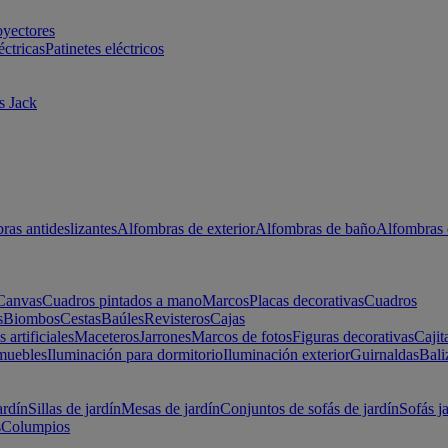
oyectores
éctricas
Patinetes eléctricos
s Jack
ras antideslizantes
Alfombras de exterior
Alfombras de baño
Alfombras 
Canvas
Cuadros pintados a mano
Marcos
Placas decorativas
Cuadros
s
Biombos
Cestas
Baúles
Revisteros
Cajas
s artificiales
Maceteros
Jarrones
Marcos de fotos
Figuras decorativas
Cajit
muebles
Iluminación para dormitorio
Iluminación exterior
Guirnaldas
Bali
ardín
Sillas de jardín
Mesas de jardín
Conjuntos de sofás de jardín
Sofás j
s
Columpios