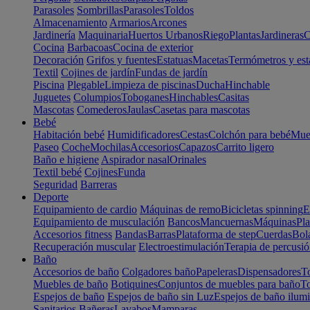
Parasoles
Sombrillas
Parasoles
Toldos
Almacenamiento
Armarios
Arcones
Jardinería
Maquinaria
Huertos Urbanos
Riego
Plantas
Jardineras
C
Cocina
Barbacoas
Cocina de exterior
Decoración
Grifos y fuentes
Estatuas
Macetas
Termómetros y est
Textil
Cojines de jardín
Fundas de jardín
Piscina
Plegable
Limpieza de piscinas
Ducha
Hinchable
Juguetes
Columpios
Toboganes
Hinchables
Casitas
Mascotas
Comederos
Jaulas
Casetas para mascotas
Bebé
Habitación bebé
Humidificadores
Cestas
Colchón para bebé
Mueb
Paseo
Coche
Mochilas
Accesorios
Capazos
Carrito ligero
Baño e higiene
Aspirador nasal
Orinales
Textil bebé
Cojines
Funda
Seguridad
Barreras
Deporte
Equipamiento de cardio
Máquinas de remo
Bicicletas spinning
E
Equipamiento de musculación
Bancos
Mancuernas
Máquinas
Pla
Accesorios fitness
Bandas
Barras
Plataforma de step
Cuerdas
Bola
Recuperación muscular
Electroestimulación
Terapia de percusi
Baño
Accesorios de baño
Colgadores baño
Papeleras
Dispensadores
To
Muebles de baño
Botiquines
Conjuntos de muebles para baño
To
Espejos de baño
Espejos de baño sin Luz
Espejos de baño ilum
Sanitarios
Bañeras
Lavabos
Mamparas