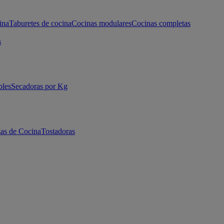
ina
Taburetes de cocina
Cocinas modulares
Cocinas completas
s
bles
Secadoras por Kg
as de Cocina
Tostadoras