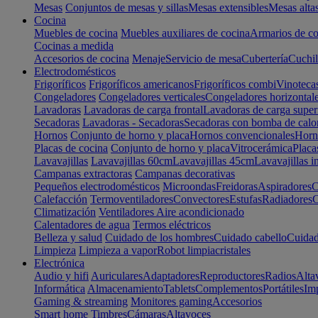
Mesas
Conjuntos de mesas y sillas
Mesas extensibles
Mesas alta
Cocina
Muebles de cocina
Muebles auxiliares de cocina
Armarios de co
Cocinas a medida
Accesorios de cocina
Menaje
Servicio de mesa
Cubertería
Cuchil
Electrodomésticos
Frigoríficos
Frigoríficos americanos
Frigoríficos combi
Vinoteca
Congeladores
Congeladores verticales
Congeladores horizontal
Lavadoras
Lavadoras de carga frontal
Lavadoras de carga super
Secadoras
Lavadoras - Secadoras
Secadoras con bomba de calo
Hornos
Conjunto de horno y placa
Hornos convencionales
Horno
Placas de cocina
Conjunto de horno y placa
Vitrocerámica
Placa
Lavavajillas
Lavavajillas 60cm
Lavavajillas 45cm
Lavavajillas i
Campanas extractoras
Campanas decorativas
Pequeños electrodomésticos
Microondas
Freidoras
Aspiradores
C
Calefacción
Termoventiladores
Convectores
Estufas
Radiadores
C
Climatización
Ventiladores
Aire acondicionado
Calentadores de agua
Termos eléctricos
Belleza y salud
Cuidado de los hombres
Cuidado cabello
Cuidad
Limpieza
Limpieza a vapor
Robot limpiacristales
Electrónica
Audio y hifi
Auriculares
Adaptadores
Reproductores
Radios
Alta
Informática
Almacenamiento
Tablets
Complementos
Portátiles
Im
Gaming & streaming
Monitores gaming
Accesorios
Smart home
Timbres
Cámaras
Altavoces