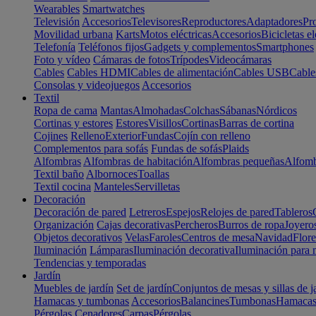
Wearables
Smartwatches
Televisión
Accesorios
Televisores
Reproductores
Adaptadores
Pr
Movilidad urbana
Karts
Motos eléctricas
Accesorios
Bicicletas el
Telefonía
Teléfonos fijos
Gadgets y complementos
Smartphones
Foto y vídeo
Cámaras de fotos
Trípodes
Videocámaras
Cables
Cables HDMI
Cables de alimentación
Cables USB
Cable
Consolas y videojuegos
Accesorios
Textil
Ropa de cama
Mantas
Almohadas
Colchas
Sábanas
Nórdicos
Cortinas y estores
Estores
Visillos
Cortinas
Barras de cortina
Cojines
Relleno
Exterior
Fundas
Cojín con relleno
Complementos para sofás
Fundas de sofás
Plaids
Alfombras
Alfombras de habitación
Alfombras pequeñas
Alfomb
Textil baño
Albornoces
Toallas
Textil cocina
Manteles
Servilletas
Decoración
Decoración de pared
Letreros
Espejos
Relojes de pared
Tableros
Organización
Cajas decorativas
Percheros
Burros de ropa
Joyero
Objetos decorativos
Velas
Faroles
Centros de mesa
Navidad
Flore
Iluminación
Lámparas
Iluminación decorativa
Iluminación para 
Tendencias y temporadas
Jardín
Muebles de jardín
Set de jardín
Conjuntos de mesas y sillas de j
Hamacas y tumbonas
Accesorios
Balancines
Tumbonas
Hamaca
Pérgolas
Cenadores
Carpas
Pérgolas