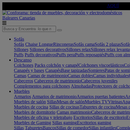
🔵Cambia tu electro con
-10% EXTRA
de descuento ☑️
AQUÍ
Baleares
Canarias
Sofás
Sofás
Chaise Longue
Rinconeras
Sofás cama
Sofás 2 plazas
Sofá
Sillones
Sillones decorativos
Sillones relax
Sillones relax levant
Puffs
Puffs decorativos
Puffs pera
Puffs reposapiés
Puffs con al
Descanso
Colchones
Packs colchón y canapé
Colchones viscoelásticos
Col
Canapés y bases
Canapés
Base tapizadas
Somieres
Patas de somi
Camas
Camas de matrimonio
Camas dobles
Camas individuales
Cabeceros
Cabeceros de matrimonio
Cabeceros juveniles
Complementos para colchones
Almohadas
Protectores de colch
Muebles
Armarios
Armarios de matrimonio
Armarios puertas batientes
Ar
Muebles de salón
Sillas
Mesas de salón
Muebles TV
Vitrinas
Apa
Muebles de cocina
Sillas de cocinas
Taburetes de cocina
Mesas d
Muebles de dormitorio
Camas matrimonio
Cabeceros de matrim
Muebles de oficina y teletrabajo
Escritorios
Sillas de escritorio
Es
Muebles de Gaming
Sillas gaming
Escritorios gaming
Sillas
Taburetes
Bancos
Sillas de comedor
Sillas infantiles
Complem