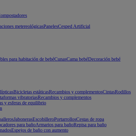
ompostadores
aciones metereológicas
Paneles
Cesped Artificial
les para habitación de bebé
Cunas
Cama bebé
Decoración bebé
lípticas
Bicicletas estáticas
Recambios y complementos
Cintas
Rodillos
taformas vibratorias
Recambios y complementos
s y esferas de equilibrio
ón
alleros
Jaboneras
Escobillero
Portarrollos
Cestas de ropa
cadores para baño
Armarios para baño
Repisa para baño
inados
Espejos de baño con aumento