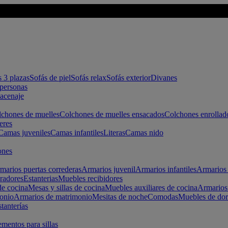
s 3 plazas
Sofás de piel
Sofás relax
Sofás exterior
Divanes
apersonas
macenaje
chones de muelles
Colchones de muelles ensacados
Colchones enrollad
eres
Camas juveniles
Camas infantiles
Literas
Camas nido
ones
marios puertas correderas
Armarios juvenil
Armarios infantiles
Armarios 
radores
Estanterias
Muebles recibidores
e cocina
Mesas y sillas de cocina
Muebles auxiliares de cocina
Armarios
onio
Armarios de matrimonio
Mesitas de noche
Comodas
Muebles de dor
tanterías
entos para sillas