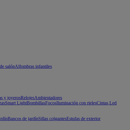
de salón
Alfombras infantiles
as y joyeros
Relojes
Ambientadores
zas
Smart Light
Bombillas
Focos
Iluminación con rieles
Cintas Led
ardín
Bancos de jardín
Sillas colgantes
Estufas de exterior