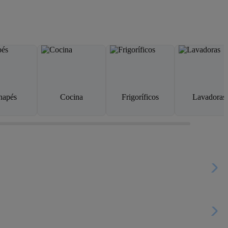
napés
Cocina
Frigoríficos
Lavadoras