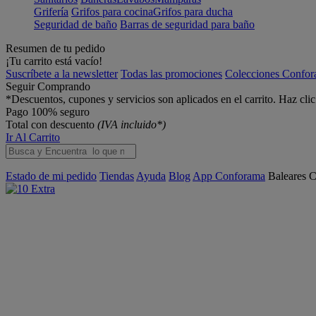
Grifería
Grifos para cocina
Grifos para ducha
Seguridad de baño
Barras de seguridad para baño
Resumen de tu pedido
¡Tu carrito está vacío!
Suscríbete a la newsletter
Todas las promociones
Colecciones Confo
Seguir Comprando
*Descuentos, cupones y servicios son aplicados en el carrito. Haz cli
Pago 100% seguro
Total con descuento
(IVA incluido*)
Ir Al Carrito
Estado de mi pedido
Tiendas
Ayuda
Blog
App Conforama
Baleares
C