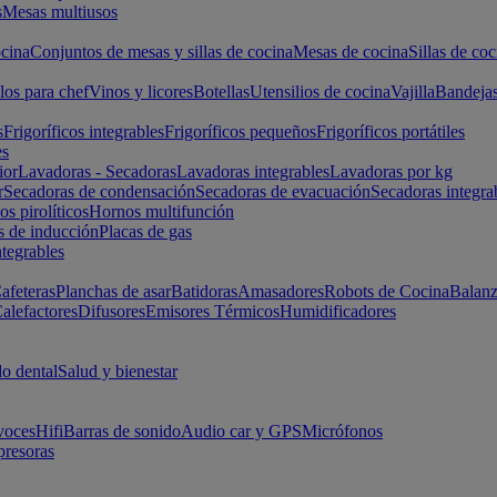
s
Mesas multiusos
cina
Conjuntos de mesas y sillas de cocina
Mesas de cocina
Sillas de coc
los para chef
Vinos y licores
Botellas
Utensilios de cocina
Vajilla
Bandeja
s
Frigoríficos integrables
Frigoríficos pequeños
Frigoríficos portátiles
es
ior
Lavadoras - Secadoras
Lavadoras integrables
Lavadoras por kg
r
Secadoras de condensación
Secadoras de evacuación
Secadoras integra
s pirolíticos
Hornos multifunción
s de inducción
Placas de gas
ntegrables
afeteras
Planchas de asar
Batidoras
Amasadores
Robots de Cocina
Balanz
alefactores
Difusores
Emisores Térmicos
Humidificadores
o dental
Salud y bienestar
voces
Hifi
Barras de sonido
Audio car y GPS
Micrófonos
presoras