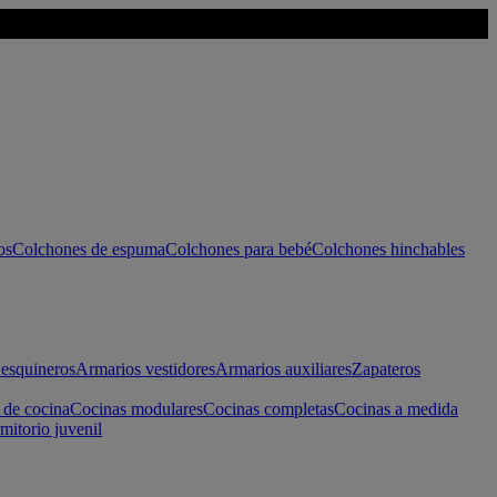
os
Colchones de espuma
Colchones para bebé
Colchones hinchables
esquineros
Armarios vestidores
Armarios auxiliares
Zapateros
 de cocina
Cocinas modulares
Cocinas completas
Cocinas a medida
mitorio juvenil