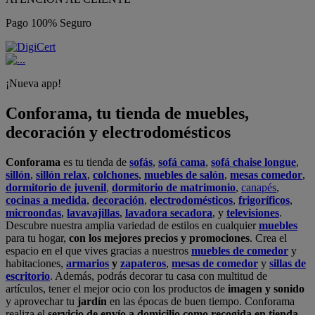
Pago 100% Seguro
¡Nueva app!
Conforama, tu tienda de muebles,
decoración y electrodomésticos
Conforama
es tu tienda de
sofás
,
sofá cama
,
sofá chaise longue
,
sillón
,
sillón relax
,
colchones
,
muebles de salón
,
mesas comedor
,
dormitorio de juvenil
,
dormitorio de matrimonio
,
canapés
,
cocinas a medida
,
decoración
,
electrodomésticos
,
frigoríficos
,
microondas
,
lavavajillas
,
lavadora secadora
, y
televisiones
.
Descubre nuestra amplia variedad de estilos en cualquier
muebles
para tu hogar,
con los mejores precios y promociones
. Crea el
espacio en el que vives gracias a nuestros
muebles de comedor
y
habitaciones,
armarios
y
zapateros
,
mesas de comedor
y
sillas de
escritorio
. Además, podrás decorar tu casa con multitud de
artículos, tener el mejor ocio con los productos de
imagen y sonido
y aprovechar tu
jardín
en las épocas de buen tiempo. Conforama
realiza el
servicio de envío a domicilio como recogida en tienda.