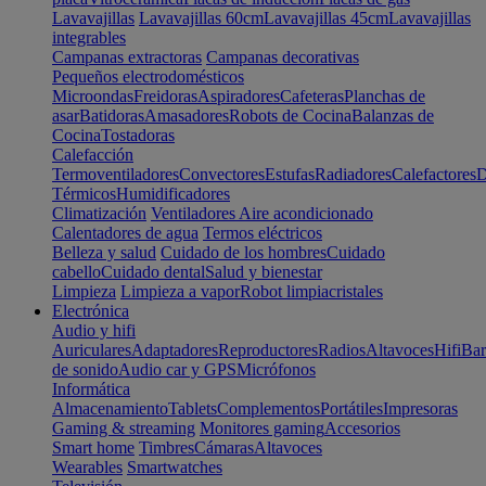
Lavavajillas
Lavavajillas 60cm
Lavavajillas 45cm
Lavavajillas
integrables
Campanas extractoras
Campanas decorativas
Pequeños electrodomésticos
Microondas
Freidoras
Aspiradores
Cafeteras
Planchas de
asar
Batidoras
Amasadores
Robots de Cocina
Balanzas de
Cocina
Tostadoras
Calefacción
Termoventiladores
Convectores
Estufas
Radiadores
Calefactores
D
Térmicos
Humidificadores
Climatización
Ventiladores
Aire acondicionado
Calentadores de agua
Termos eléctricos
Belleza y salud
Cuidado de los hombres
Cuidado
cabello
Cuidado dental
Salud y bienestar
Limpieza
Limpieza a vapor
Robot limpiacristales
Electrónica
Audio y hifi
Auriculares
Adaptadores
Reproductores
Radios
Altavoces
Hifi
Bar
de sonido
Audio car y GPS
Micrófonos
Informática
Almacenamiento
Tablets
Complementos
Portátiles
Impresoras
Gaming & streaming
Monitores gaming
Accesorios
Smart home
Timbres
Cámaras
Altavoces
Wearables
Smartwatches