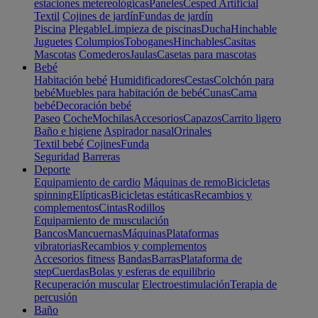
estaciones metereológicas
Paneles
Cesped Artificial
Textil
Cojines de jardín
Fundas de jardín
Piscina
Plegable
Limpieza de piscinas
Ducha
Hinchable
Juguetes
Columpios
Toboganes
Hinchables
Casitas
Mascotas
Comederos
Jaulas
Casetas para mascotas
Bebé
Habitación bebé
Humidificadores
Cestas
Colchón para
bebé
Muebles para habitación de bebé
Cunas
Cama
bebé
Decoración bebé
Paseo
Coche
Mochilas
Accesorios
Capazos
Carrito ligero
Baño e higiene
Aspirador nasal
Orinales
Textil bebé
Cojines
Funda
Seguridad
Barreras
Deporte
Equipamiento de cardio
Máquinas de remo
Bicicletas
spinning
Elípticas
Bicicletas estáticas
Recambios y
complementos
Cintas
Rodillos
Equipamiento de musculación
Bancos
Mancuernas
Máquinas
Plataformas
vibratorias
Recambios y complementos
Accesorios fitness
Bandas
Barras
Plataforma de
step
Cuerdas
Bolas y esferas de equilibrio
Recuperación muscular
Electroestimulación
Terapia de
percusión
Baño