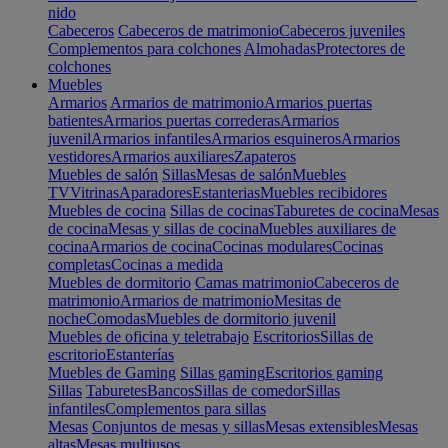
nido
Cabeceros
Cabeceros de matrimonio
Cabeceros juveniles
Complementos para colchones
Almohadas
Protectores de
colchones
Muebles
Armarios
Armarios de matrimonio
Armarios puertas
batientes
Armarios puertas correderas
Armarios
juvenil
Armarios infantiles
Armarios esquineros
Armarios
vestidores
Armarios auxiliares
Zapateros
Muebles de salón
Sillas
Mesas de salón
Muebles
TV
Vitrinas
Aparadores
Estanterias
Muebles recibidores
Muebles de cocina
Sillas de cocinas
Taburetes de cocina
Mesas
de cocina
Mesas y sillas de cocina
Muebles auxiliares de
cocina
Armarios de cocina
Cocinas modulares
Cocinas
completas
Cocinas a medida
Muebles de dormitorio
Camas matrimonio
Cabeceros de
matrimonio
Armarios de matrimonio
Mesitas de
noche
Comodas
Muebles de dormitorio juvenil
Muebles de oficina y teletrabajo
Escritorios
Sillas de
escritorio
Estanterías
Muebles de Gaming
Sillas gaming
Escritorios gaming
Sillas
Taburetes
Bancos
Sillas de comedor
Sillas
infantiles
Complementos para sillas
Mesas
Conjuntos de mesas y sillas
Mesas extensibles
Mesas
altas
Mesas multiusos