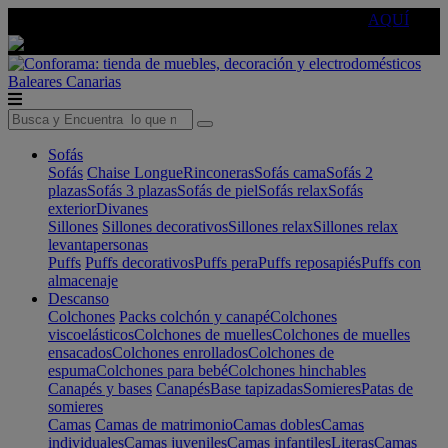
🔵Cambia tu electro con
-10% EXTRA
de descuento ☑️
AQUÍ
Baleares
Canarias
Sofás
Sofás
Chaise Longue
Rinconeras
Sofás cama
Sofás 2
plazas
Sofás 3 plazas
Sofás de piel
Sofás relax
Sofás
exterior
Divanes
Sillones
Sillones decorativos
Sillones relax
Sillones relax
levantapersonas
Puffs
Puffs decorativos
Puffs pera
Puffs reposapiés
Puffs con
almacenaje
Descanso
Colchones
Packs colchón y canapé
Colchones
viscoelásticos
Colchones de muelles
Colchones de muelles
ensacados
Colchones enrollados
Colchones de
espuma
Colchones para bebé
Colchones hinchables
Canapés y bases
Canapés
Base tapizadas
Somieres
Patas de
somieres
Camas
Camas de matrimonio
Camas dobles
Camas
individuales
Camas juveniles
Camas infantiles
Literas
Camas