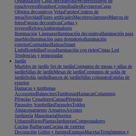
Organización
Cajas decorativas
Percheros
Burros de
ropa
Joyeros
Biombos
Cestas
Baúles
Revisteros
Cajas
Objetos decorativos
Velas
Faroles
Centros de
mesa
Navidad
Flores artificiales
Maceteros
Jarrones
Marcos de
fotos
Figuras decorativas
Cajitas y
joyeros
Relojes
Ambientadores
Iluminación
Lámparas
Iluminación decorativa
Iluminación para
muebles
Iluminación para dormitorio
Iluminación
exterior
Guirnaldas
Balizas
Smart
Light
Bombillas
Focos
Iluminación con rieles
Cintas Led
Tendencias y temporadas
Jardín
Muebles de jardín
Set de jardín
Conjuntos de mesas y sillas de
jardín
Sillas de jardín
Mesas de jardín
Conjuntos de sofás de
jardín
Sofás jardín
Bancos de jardín
Sillas colgantes
Estufas de
exterior
Hamacas y tumbonas
Accesorios
Balancines
Tumbonas
Hamacas
Columpios
Pérgolas
Cenadores
Carpas
Pérgolas
Parasoles
Sombrillas
Parasoles
Toldos
Almacenamiento
Armarios
Arcones
Jardinería
Maquinaria
Huertos
Urbanos
Riego
Plantas
Jardineras
Compostadores
Cocina
Barbacoas
Cocina de exterior
Decoración
Grifos y fuentes
Estatuas
Macetas
Termómetros y