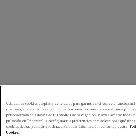
Utilizamos cookies propias y de terceros para garantizar el correcto funcionami
sitio web, analizar la navegación, mejorar nuestros servicios y mostrarte public
personalizada en función de tus hábitos de navegación. Puedes aceptar todas la
pulsando en “Aceptar”, o configurar tus preferencias para seleccionar qué tipos
cookies deseas permitir o rechazar. Para más información, consulta nuestra
Pol
Cookies