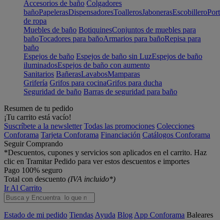
Accesorios de baño
Colgadores
baño
Papeleras
Dispensadores
Toalleros
Jaboneras
Escobillero
Port
de ropa
Muebles de baño
Botiquines
Conjuntos de muebles para
baño
Tocadores para baño
Armarios para baño
Repisa para
baño
Espejos de baño
Espejos de baño sin Luz
Espejos de baño
iluminados
Espejos de baño con aumento
Sanitarios
Bañeras
Lavabos
Mamparas
Grifería
Grifos para cocina
Grifos para ducha
Seguridad de baño
Barras de seguridad para baño
Resumen de tu pedido
¡Tu carrito está vacío!
Suscríbete a la newsletter
Todas las promociones
Colecciones
Conforama
Tarjeta Conforama
Financiación
Catálogos Conforama
Seguir Comprando
*Descuentos, cupones y servicios son aplicados en el carrito. Haz
clic en Tramitar Pedido para ver estos descuentos e importes
Pago 100% seguro
Total con descuento
(IVA incluido*)
Ir Al Carrito
Estado de mi pedido
Tiendas
Ayuda
Blog
App Conforama
Baleares