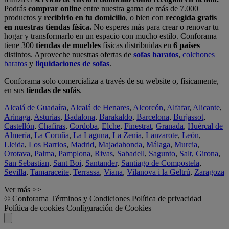
Podrás
comprar online
entre nuestra gama de más de 7.000
productos y
recibirlo en tu domicilio
, o bien con
recogida gratis
en nuestras tiendas física.
No esperes más para crear o renovar tu
hogar y transformarlo en un espacio con mucho estilo. Conforama
tiene 300
tiendas de muebles
físicas distribuidas en
6 países
distintos. Aproveche nuestras ofertas de
sofas baratos
,
colchones
baratos
y
liquidaciones de sofas
.
Conforama solo comercializa a través de su website o, físicamente,
en sus
tiendas de sofás
.
Alcalá de Guadaíra
,
Alcalá de Henares
,
Alcorcón
,
Alfafar
,
Alicante
,
Arinaga
,
Asturias
,
Badalona
,
Barakaldo
,
Barcelona
,
Burjassot
,
Castellón
,
Chafiras
,
Cordoba
,
Elche
,
Finestrat
,
Granada
,
Huércal de
Almería
,
La Coruña
,
La Laguna
,
La Zenia
,
Lanzarote
,
León
,
Lleida
,
Los Barrios
,
Madrid
,
Majadahonda
,
Málaga
,
Murcia
,
Orotava
,
Palma
,
Pamplona
,
Rivas
,
Sabadell
,
Sagunto
,
Salt, Girona
,
San Sebastian
,
Sant Boi
,
Santander
,
Santiago de Compostela
,
Sevilla
,
Tamaraceite
,
Terrassa
,
Viana
,
Vilanova i la Geltrú
,
Zaragoza
Ver más >>
© Conforama
Términos y Condiciones
Política de privacidad
Política de cookies
Configuración de Cookies