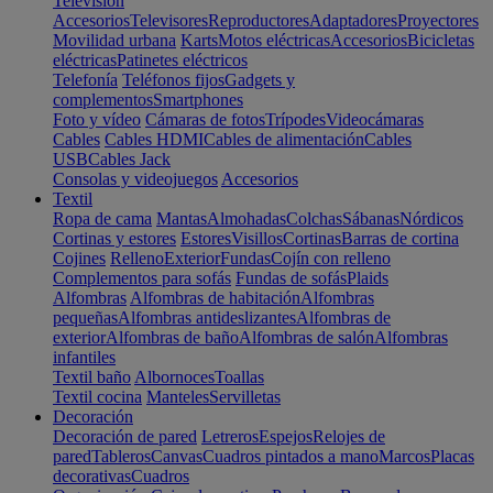
Televisión
Accesorios
Televisores
Reproductores
Adaptadores
Proyectores
Movilidad urbana
Karts
Motos eléctricas
Accesorios
Bicicletas
eléctricas
Patinetes eléctricos
Telefonía
Teléfonos fijos
Gadgets y
complementos
Smartphones
Foto y vídeo
Cámaras de fotos
Trípodes
Videocámaras
Cables
Cables HDMI
Cables de alimentación
Cables
USB
Cables Jack
Consolas y videojuegos
Accesorios
Textil
Ropa de cama
Mantas
Almohadas
Colchas
Sábanas
Nórdicos
Cortinas y estores
Estores
Visillos
Cortinas
Barras de cortina
Cojines
Relleno
Exterior
Fundas
Cojín con relleno
Complementos para sofás
Fundas de sofás
Plaids
Alfombras
Alfombras de habitación
Alfombras
pequeñas
Alfombras antideslizantes
Alfombras de
exterior
Alfombras de baño
Alfombras de salón
Alfombras
infantiles
Textil baño
Albornoces
Toallas
Textil cocina
Manteles
Servilletas
Decoración
Decoración de pared
Letreros
Espejos
Relojes de
pared
Tableros
Canvas
Cuadros pintados a mano
Marcos
Placas
decorativas
Cuadros