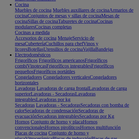
Cocina
Muebles de cocina
Muebles auxiliares de cocina
Armarios de
cocina
Conjuntos de mesas y sillas de cocina
Mesas de
cocina
Sillas de cocina
Taburetes de cocina
Cocinas
modulares
Cocinas completas
Cocinas a medida
Accesorios de cocina
Menaje
Servicio de
mesa
Cubertería
Cuchillos para chef
Vinos y
licores
Botellas
Utensilios de cocina
Vajilla
Bandejas
Electrodomésticos
Frigoríficos
Frigoríficos americanos
Frigoríficos
combi
Vinotecas
Frigoríficos integrables
Frigoríficos
pequeños
Frigoríficos portátiles
Congeladores
Congeladores verticales
Congeladores
horizontales
Lavadoras
Lavadoras de carga frontal
Lavadoras de carga
superior
Lavadoras - Secadoras
Lavadoras
integrables
Lavadoras por kg
Secadoras
Lavadoras - Secadoras
Secadoras con bomba de
calor
Secadoras de condensación
Secadoras de
evacuación
Secadoras integrables
Secadoras por Kg
Hornos
Conjunto de horno y placa
Hornos
convencionales
Hornos pirolíticos
Hornos multifunción
Placas de cocina
Conjunto de horno y
placa
Vitrocerámica
Placas de inducción
Placas de gas