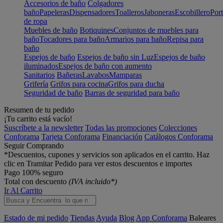
Accesorios de baño
Colgadores
baño
Papeleras
Dispensadores
Toalleros
Jaboneras
Escobillero
Port
de ropa
Muebles de baño
Botiquines
Conjuntos de muebles para
baño
Tocadores para baño
Armarios para baño
Repisa para
baño
Espejos de baño
Espejos de baño sin Luz
Espejos de baño
iluminados
Espejos de baño con aumento
Sanitarios
Bañeras
Lavabos
Mamparas
Grifería
Grifos para cocina
Grifos para ducha
Seguridad de baño
Barras de seguridad para baño
Resumen de tu pedido
¡Tu carrito está vacío!
Suscríbete a la newsletter
Todas las promociones
Colecciones
Conforama
Tarjeta Conforama
Financiación
Catálogos Conforama
Seguir Comprando
*Descuentos, cupones y servicios son aplicados en el carrito. Haz
clic en Tramitar Pedido para ver estos descuentos e importes
Pago 100% seguro
Total con descuento
(IVA incluido*)
Ir Al Carrito
Estado de mi pedido
Tiendas
Ayuda
Blog
App Conforama
Baleares