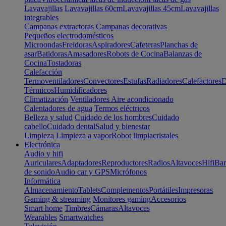
Lavavajillas
Lavavajillas 60cm
Lavavajillas 45cm
Lavavajillas
integrables
Campanas extractoras
Campanas decorativas
Pequeños electrodomésticos
Microondas
Freidoras
Aspiradores
Cafeteras
Planchas de
asar
Batidoras
Amasadores
Robots de Cocina
Balanzas de
Cocina
Tostadoras
Calefacción
Termoventiladores
Convectores
Estufas
Radiadores
Calefactores
D
Térmicos
Humidificadores
Climatización
Ventiladores
Aire acondicionado
Calentadores de agua
Termos eléctricos
Belleza y salud
Cuidado de los hombres
Cuidado
cabello
Cuidado dental
Salud y bienestar
Limpieza
Limpieza a vapor
Robot limpiacristales
Electrónica
Audio y hifi
Auriculares
Adaptadores
Reproductores
Radios
Altavoces
Hifi
Bar
de sonido
Audio car y GPS
Micrófonos
Informática
Almacenamiento
Tablets
Complementos
Portátiles
Impresoras
Gaming & streaming
Monitores gaming
Accesorios
Smart home
Timbres
Cámaras
Altavoces
Wearables
Smartwatches