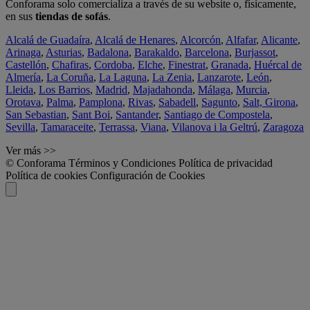
Conforama solo comercializa a través de su website o, físicamente,
en sus
tiendas de sofás
.
Alcalá de Guadaíra
,
Alcalá de Henares
,
Alcorcón
,
Alfafar
,
Alicante
,
Arinaga
,
Asturias
,
Badalona
,
Barakaldo
,
Barcelona
,
Burjassot
,
Castellón
,
Chafiras
,
Cordoba
,
Elche
,
Finestrat
,
Granada
,
Huércal de
Almería
,
La Coruña
,
La Laguna
,
La Zenia
,
Lanzarote
,
León
,
Lleida
,
Los Barrios
,
Madrid
,
Majadahonda
,
Málaga
,
Murcia
,
Orotava
,
Palma
,
Pamplona
,
Rivas
,
Sabadell
,
Sagunto
,
Salt, Girona
,
San Sebastian
,
Sant Boi
,
Santander
,
Santiago de Compostela
,
Sevilla
,
Tamaraceite
,
Terrassa
,
Viana
,
Vilanova i la Geltrú
,
Zaragoza
Ver más >>
© Conforama
Términos y Condiciones
Política de privacidad
Política de cookies
Configuración de Cookies