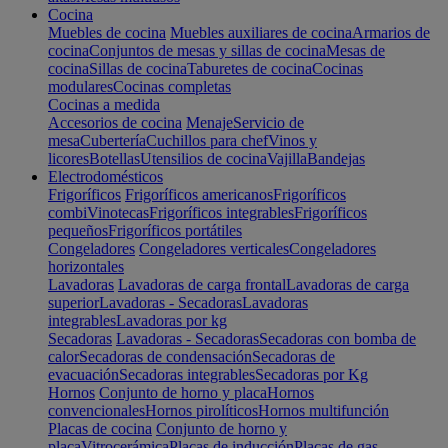
Cocina
Muebles de cocina
Muebles auxiliares de cocina
Armarios de
cocina
Conjuntos de mesas y sillas de cocina
Mesas de
cocina
Sillas de cocina
Taburetes de cocina
Cocinas
modulares
Cocinas completas
Cocinas a medida
Accesorios de cocina
Menaje
Servicio de
mesa
Cubertería
Cuchillos para chef
Vinos y
licores
Botellas
Utensilios de cocina
Vajilla
Bandejas
Electrodomésticos
Frigoríficos
Frigoríficos americanos
Frigoríficos
combi
Vinotecas
Frigoríficos integrables
Frigoríficos
pequeños
Frigoríficos portátiles
Congeladores
Congeladores verticales
Congeladores
horizontales
Lavadoras
Lavadoras de carga frontal
Lavadoras de carga
superior
Lavadoras - Secadoras
Lavadoras
integrables
Lavadoras por kg
Secadoras
Lavadoras - Secadoras
Secadoras con bomba de
calor
Secadoras de condensación
Secadoras de
evacuación
Secadoras integrables
Secadoras por Kg
Hornos
Conjunto de horno y placa
Hornos
convencionales
Hornos pirolíticos
Hornos multifunción
Placas de cocina
Conjunto de horno y
placa
Vitrocerámica
Placas de inducción
Placas de gas