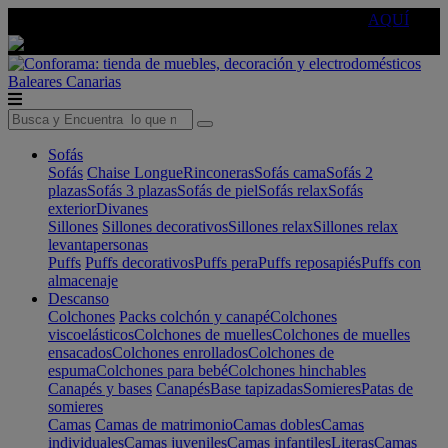
🔵Cambia tu electro con
-10% EXTRA
de descuento ☑️
AQUÍ
Baleares
Canarias
Sofás
Sofás
Chaise Longue
Rinconeras
Sofás cama
Sofás 2
plazas
Sofás 3 plazas
Sofás de piel
Sofás relax
Sofás
exterior
Divanes
Sillones
Sillones decorativos
Sillones relax
Sillones relax
levantapersonas
Puffs
Puffs decorativos
Puffs pera
Puffs reposapiés
Puffs con
almacenaje
Descanso
Colchones
Packs colchón y canapé
Colchones
viscoelásticos
Colchones de muelles
Colchones de muelles
ensacados
Colchones enrollados
Colchones de
espuma
Colchones para bebé
Colchones hinchables
Canapés y bases
Canapés
Base tapizadas
Somieres
Patas de
somieres
Camas
Camas de matrimonio
Camas dobles
Camas
individuales
Camas juveniles
Camas infantiles
Literas
Camas