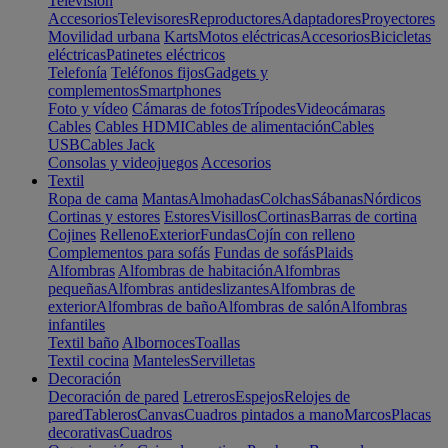
Televisión
Accesorios
Televisores
Reproductores
Adaptadores
Proyectores
Movilidad urbana
Karts
Motos eléctricas
Accesorios
Bicicletas
eléctricas
Patinetes eléctricos
Telefonía
Teléfonos fijos
Gadgets y
complementos
Smartphones
Foto y vídeo
Cámaras de fotos
Trípodes
Videocámaras
Cables
Cables HDMI
Cables de alimentación
Cables
USB
Cables Jack
Consolas y videojuegos
Accesorios
Textil
Ropa de cama
Mantas
Almohadas
Colchas
Sábanas
Nórdicos
Cortinas y estores
Estores
Visillos
Cortinas
Barras de cortina
Cojines
Relleno
Exterior
Fundas
Cojín con relleno
Complementos para sofás
Fundas de sofás
Plaids
Alfombras
Alfombras de habitación
Alfombras
pequeñas
Alfombras antideslizantes
Alfombras de
exterior
Alfombras de baño
Alfombras de salón
Alfombras
infantiles
Textil baño
Albornoces
Toallas
Textil cocina
Manteles
Servilletas
Decoración
Decoración de pared
Letreros
Espejos
Relojes de
pared
Tableros
Canvas
Cuadros pintados a mano
Marcos
Placas
decorativas
Cuadros