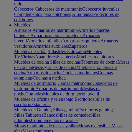
nido
Cabeceros
Cabeceros de matrimonio
Cabeceros juveniles
Complementos para colchones
Almohadas
Protectores de
colchones
Muebles
Armarios
Armarios de matrimonio
Armarios puertas
batientes
Armarios puertas correderas
Armarios
juvenil
Armarios infantiles
Armarios esquineros
Armarios
vestidores
Armarios auxiliares
Zapateros
Muebles de salón
Sillas
Mesas de salón
Muebles
TV
Vitrinas
Aparadores
Estanterias
Muebles recibidores
Muebles de cocina
Sillas de cocinas
Taburetes de cocina
Mesas
de cocina
Mesas y sillas de cocina
Muebles auxiliares de
cocina
Armarios de cocina
Cocinas modulares
Cocinas
completas
Cocinas a medida
Muebles de dormitorio
Camas matrimonio
Cabeceros de
matrimonio
Armarios de matrimonio
Mesitas de
noche
Comodas
Muebles de dormitorio juvenil
Muebles de oficina y teletrabajo
Escritorios
Sillas de
escritorio
Estanterías
Muebles de Gaming
Sillas gaming
Escritorios gaming
Sillas
Taburetes
Bancos
Sillas de comedor
Sillas
infantiles
Complementos para sillas
Mesas
Conjuntos de mesas y sillas
Mesas extensibles
Mesas
altas
Mesas multiusos