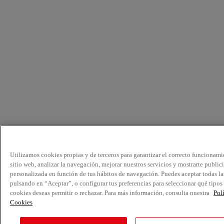
Utilizamos cookies propias y de terceros para garantizar el correcto funcionami
sitio web, analizar la navegación, mejorar nuestros servicios y mostrarte public
personalizada en función de tus hábitos de navegación. Puedes aceptar todas la
pulsando en “Aceptar”, o configurar tus preferencias para seleccionar qué tipos
cookies deseas permitir o rechazar. Para más información, consulta nuestra
Pol
Cookies