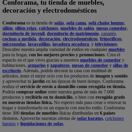
Conforama, tu tienda de muebles,
decoración y electrodomésticos
Conforama
es tu tienda de
sofás
,
sofá cama
,
sofá chaise longue
,
sillón
,
sillón relax
,
colchones
,
muebles de salón
,
mesas comedor
,
dormitorio de juvenil
,
dormitorio de matrimonio
,
canapés
,
cocinas a medida
,
decoración
,
electrodomésticos
,
frigoríficos
,
microondas
,
lavavajillas
,
lavadora secadora
, y
televisiones
.
Descubre nuestra amplia variedad de estilos en cualquier
muebles
para tu hogar,
con los mejores precios y promociones
. Crea el
espacio en el que vives gracias a nuestros
muebles de comedor
y
habitaciones,
armarios
y
zapateros
,
mesas de comedor
y
sillas de
escritorio
. Además, podrás decorar tu casa con multitud de
artículos, tener el mejor ocio con los productos de
imagen y sonido
y aprovechar tu
jardín
en las épocas de buen tiempo. Conforama
realiza el
servicio de envío a domicilio como recogida en tienda.
Podrás
comprar online
entre nuestra gama de más de 7.000
productos y
recibirlo en tu domicilio
, o bien con
recogida gratis
en nuestras tiendas física.
No esperes más para crear o renovar tu
hogar y transformarlo en un espacio con mucho estilo. Conforama
tiene 300
tiendas de muebles
físicas distribuidas en
6 países
distintos. Aproveche nuestras ofertas de
sofas baratos
,
colchones
baratos
y
liquidaciones de sofas
.