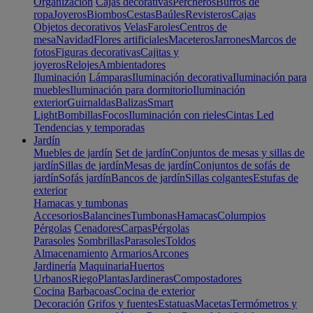
Organización
Cajas decorativas
Percheros
Burros de
ropa
Joyeros
Biombos
Cestas
Baúles
Revisteros
Cajas
Objetos decorativos
Velas
Faroles
Centros de
mesa
Navidad
Flores artificiales
Maceteros
Jarrones
Marcos de
fotos
Figuras decorativas
Cajitas y
joyeros
Relojes
Ambientadores
Iluminación
Lámparas
Iluminación decorativa
Iluminación para
muebles
Iluminación para dormitorio
Iluminación
exterior
Guirnaldas
Balizas
Smart
Light
Bombillas
Focos
Iluminación con rieles
Cintas Led
Tendencias y temporadas
Jardín
Muebles de jardín
Set de jardín
Conjuntos de mesas y sillas de
jardín
Sillas de jardín
Mesas de jardín
Conjuntos de sofás de
jardín
Sofás jardín
Bancos de jardín
Sillas colgantes
Estufas de
exterior
Hamacas y tumbonas
Accesorios
Balancines
Tumbonas
Hamacas
Columpios
Pérgolas
Cenadores
Carpas
Pérgolas
Parasoles
Sombrillas
Parasoles
Toldos
Almacenamiento
Armarios
Arcones
Jardinería
Maquinaria
Huertos
Urbanos
Riego
Plantas
Jardineras
Compostadores
Cocina
Barbacoas
Cocina de exterior
Decoración
Grifos y fuentes
Estatuas
Macetas
Termómetros y