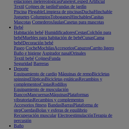
estaciones metereológicas
Paneles
Cesped Artificial
Textil
Cojines de jardín
Fundas de jardín
Piscina
Plegable
Limpieza de piscinas
Ducha
Hinchable
Juguetes
Columpios
Toboganes
Hinchables
Casitas
Mascotas
Comederos
Jaulas
Casetas para mascotas
Bebé
Habitación bebé
Humidificadores
Cestas
Colchón para
bebé
Muebles para habitación de bebé
Cunas
Cama
bebé
Decoración bebé
Paseo
Coche
Mochilas
Accesorios
Capazos
Carrito ligero
Baño e higiene
Aspirador nasal
Orinales
Textil bebé
Cojines
Funda
Seguridad
Barreras
Deporte
Equipamiento de cardio
Máquinas de remo
Bicicletas
spinning
Elípticas
Bicicletas estáticas
Recambios y
complementos
Cintas
Rodillos
Equipamiento de musculación
Bancos
Mancuernas
Máquinas
Plataformas
vibratorias
Recambios y complementos
Accesorios fitness
Bandas
Barras
Plataforma de
step
Cuerdas
Bolas y esferas de equilibrio
Recuperación muscular
Electroestimulación
Terapia de
percusión
Baño