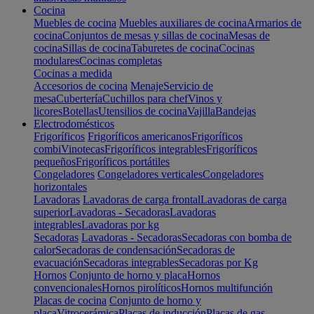
Cocina
Muebles de cocina
Muebles auxiliares de cocina
Armarios de
cocina
Conjuntos de mesas y sillas de cocina
Mesas de
cocina
Sillas de cocina
Taburetes de cocina
Cocinas
modulares
Cocinas completas
Cocinas a medida
Accesorios de cocina
Menaje
Servicio de
mesa
Cubertería
Cuchillos para chef
Vinos y
licores
Botellas
Utensilios de cocina
Vajilla
Bandejas
Electrodomésticos
Frigoríficos
Frigoríficos americanos
Frigoríficos
combi
Vinotecas
Frigoríficos integrables
Frigoríficos
pequeños
Frigoríficos portátiles
Congeladores
Congeladores verticales
Congeladores
horizontales
Lavadoras
Lavadoras de carga frontal
Lavadoras de carga
superior
Lavadoras - Secadoras
Lavadoras
integrables
Lavadoras por kg
Secadoras
Lavadoras - Secadoras
Secadoras con bomba de
calor
Secadoras de condensación
Secadoras de
evacuación
Secadoras integrables
Secadoras por Kg
Hornos
Conjunto de horno y placa
Hornos
convencionales
Hornos pirolíticos
Hornos multifunción
Placas de cocina
Conjunto de horno y
placa
Vitrocerámica
Placas de inducción
Placas de gas