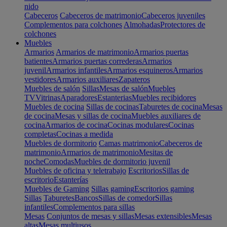
nido
Cabeceros
Cabeceros de matrimonio
Cabeceros juveniles
Complementos para colchones
Almohadas
Protectores de
colchones
Muebles
Armarios
Armarios de matrimonio
Armarios puertas
batientes
Armarios puertas correderas
Armarios
juvenil
Armarios infantiles
Armarios esquineros
Armarios
vestidores
Armarios auxiliares
Zapateros
Muebles de salón
Sillas
Mesas de salón
Muebles
TV
Vitrinas
Aparadores
Estanterias
Muebles recibidores
Muebles de cocina
Sillas de cocinas
Taburetes de cocina
Mesas
de cocina
Mesas y sillas de cocina
Muebles auxiliares de
cocina
Armarios de cocina
Cocinas modulares
Cocinas
completas
Cocinas a medida
Muebles de dormitorio
Camas matrimonio
Cabeceros de
matrimonio
Armarios de matrimonio
Mesitas de
noche
Comodas
Muebles de dormitorio juvenil
Muebles de oficina y teletrabajo
Escritorios
Sillas de
escritorio
Estanterías
Muebles de Gaming
Sillas gaming
Escritorios gaming
Sillas
Taburetes
Bancos
Sillas de comedor
Sillas
infantiles
Complementos para sillas
Mesas
Conjuntos de mesas y sillas
Mesas extensibles
Mesas
altas
Mesas multiusos