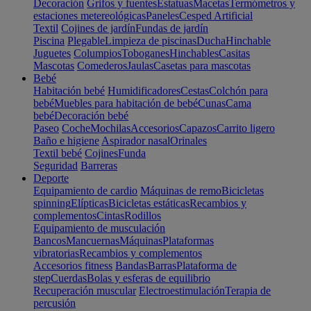
Decoración
Grifos y fuentes
Estatuas
Macetas
Termómetros y
estaciones metereológicas
Paneles
Cesped Artificial
Textil
Cojines de jardín
Fundas de jardín
Piscina
Plegable
Limpieza de piscinas
Ducha
Hinchable
Juguetes
Columpios
Toboganes
Hinchables
Casitas
Mascotas
Comederos
Jaulas
Casetas para mascotas
Bebé
Habitación bebé
Humidificadores
Cestas
Colchón para
bebé
Muebles para habitación de bebé
Cunas
Cama
bebé
Decoración bebé
Paseo
Coche
Mochilas
Accesorios
Capazos
Carrito ligero
Baño e higiene
Aspirador nasal
Orinales
Textil bebé
Cojines
Funda
Seguridad
Barreras
Deporte
Equipamiento de cardio
Máquinas de remo
Bicicletas
spinning
Elípticas
Bicicletas estáticas
Recambios y
complementos
Cintas
Rodillos
Equipamiento de musculación
Bancos
Mancuernas
Máquinas
Plataformas
vibratorias
Recambios y complementos
Accesorios fitness
Bandas
Barras
Plataforma de
step
Cuerdas
Bolas y esferas de equilibrio
Recuperación muscular
Electroestimulación
Terapia de
percusión