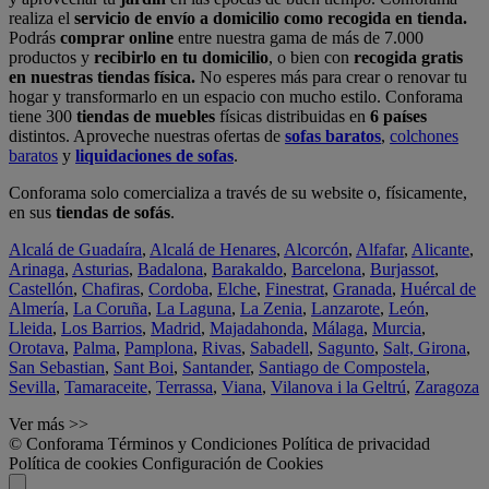
realiza el
servicio de envío a domicilio como recogida en tienda.
Podrás
comprar online
entre nuestra gama de más de 7.000
productos y
recibirlo en tu domicilio
, o bien con
recogida gratis
en nuestras tiendas física.
No esperes más para crear o renovar tu
hogar y transformarlo en un espacio con mucho estilo. Conforama
tiene 300
tiendas de muebles
físicas distribuidas en
6 países
distintos. Aproveche nuestras ofertas de
sofas baratos
,
colchones
baratos
y
liquidaciones de sofas
.
Conforama solo comercializa a través de su website o, físicamente,
en sus
tiendas de sofás
.
Alcalá de Guadaíra
,
Alcalá de Henares
,
Alcorcón
,
Alfafar
,
Alicante
,
Arinaga
,
Asturias
,
Badalona
,
Barakaldo
,
Barcelona
,
Burjassot
,
Castellón
,
Chafiras
,
Cordoba
,
Elche
,
Finestrat
,
Granada
,
Huércal de
Almería
,
La Coruña
,
La Laguna
,
La Zenia
,
Lanzarote
,
León
,
Lleida
,
Los Barrios
,
Madrid
,
Majadahonda
,
Málaga
,
Murcia
,
Orotava
,
Palma
,
Pamplona
,
Rivas
,
Sabadell
,
Sagunto
,
Salt, Girona
,
San Sebastian
,
Sant Boi
,
Santander
,
Santiago de Compostela
,
Sevilla
,
Tamaraceite
,
Terrassa
,
Viana
,
Vilanova i la Geltrú
,
Zaragoza
Ver más >>
© Conforama
Términos y Condiciones
Política de privacidad
Política de cookies
Configuración de Cookies