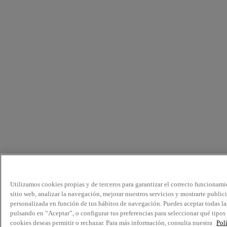
Utilizamos cookies propias y de terceros para garantizar el correcto funcionami
sitio web, analizar la navegación, mejorar nuestros servicios y mostrarte public
personalizada en función de tus hábitos de navegación. Puedes aceptar todas la
pulsando en “Aceptar”, o configurar tus preferencias para seleccionar qué tipos
cookies deseas permitir o rechazar. Para más información, consulta nuestra
Pol