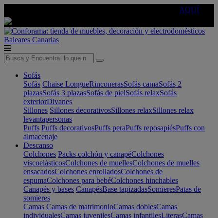
🔵Cambia tu electro con
-10% EXTRA
de descuento ☑️
AQUÍ
Baleares
Canarias
Sofás
Sofás
Chaise Longue
Rinconeras
Sofás cama
Sofás 2
plazas
Sofás 3 plazas
Sofás de piel
Sofás relax
Sofás
exterior
Divanes
Sillones
Sillones decorativos
Sillones relax
Sillones relax
levantapersonas
Puffs
Puffs decorativos
Puffs pera
Puffs reposapiés
Puffs con
almacenaje
Descanso
Colchones
Packs colchón y canapé
Colchones
viscoelásticos
Colchones de muelles
Colchones de muelles
ensacados
Colchones enrollados
Colchones de
espuma
Colchones para bebé
Colchones hinchables
Canapés y bases
Canapés
Base tapizadas
Somieres
Patas de
somieres
Camas
Camas de matrimonio
Camas dobles
Camas
individuales
Camas juveniles
Camas infantiles
Literas
Camas