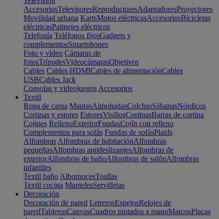
Televisión
Accesorios
Televisores
Reproductores
Adaptadores
Proyectores
Movilidad urbana
Karts
Motos eléctricas
Accesorios
Bicicletas
eléctricas
Patinetes eléctricos
Telefonía
Teléfonos fijos
Gadgets y
complementos
Smartphones
Foto y vídeo
Cámaras de
fotos
Trípodes
Videocámaras
Objetivos
Cables
Cables HDMI
Cables de alimentación
Cables
USB
Cables Jack
Consolas y videojuegos
Accesorios
Textil
Ropa de cama
Mantas
Almohadas
Colchas
Sábanas
Nórdicos
Cortinas y estores
Estores
Visillos
Cortinas
Barras de cortina
Cojines
Relleno
Exterior
Fundas
Cojín con relleno
Complementos para sofás
Fundas de sofás
Plaids
Alfombras
Alfombras de habitación
Alfombras
pequeñas
Alfombras antideslizantes
Alfombras de
exterior
Alfombras de baño
Alfombras de salón
Alfombras
infantiles
Textil baño
Albornoces
Toallas
Textil cocina
Manteles
Servilletas
Decoración
Decoración de pared
Letreros
Espejos
Relojes de
pared
Tableros
Canvas
Cuadros pintados a mano
Marcos
Placas