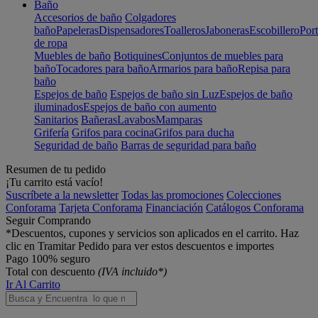
Baño
Accesorios de baño
Colgadores
baño
Papeleras
Dispensadores
Toalleros
Jaboneras
Escobillero
Port
de ropa
Muebles de baño
Botiquines
Conjuntos de muebles para
baño
Tocadores para baño
Armarios para baño
Repisa para
baño
Espejos de baño
Espejos de baño sin Luz
Espejos de baño
iluminados
Espejos de baño con aumento
Sanitarios
Bañeras
Lavabos
Mamparas
Grifería
Grifos para cocina
Grifos para ducha
Seguridad de baño
Barras de seguridad para baño
Resumen de tu pedido
¡Tu carrito está vacío!
Suscríbete a la newsletter
Todas las promociones
Colecciones
Conforama
Tarjeta Conforama
Financiación
Catálogos Conforama
Seguir Comprando
*Descuentos, cupones y servicios son aplicados en el carrito. Haz
clic en Tramitar Pedido para ver estos descuentos e importes
Pago 100% seguro
Total con descuento
(IVA incluido*)
Ir Al Carrito