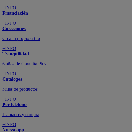
+INFO
Financiación
+INFO
Colecciones
Crea tu propio estilo
+INFO
Tranquilidad
6 años de Garantía Plus
+INFO
Catálogos
Miles de productos
+INFO
Por teléfono
Llámanos y compra
+INFO
Nueva app