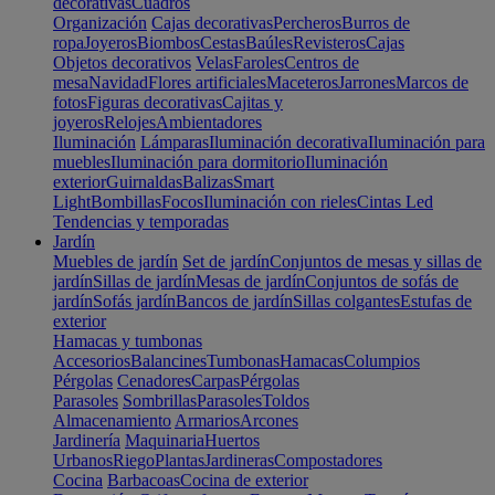
decorativas
Cuadros
Organización
Cajas decorativas
Percheros
Burros de
ropa
Joyeros
Biombos
Cestas
Baúles
Revisteros
Cajas
Objetos decorativos
Velas
Faroles
Centros de
mesa
Navidad
Flores artificiales
Maceteros
Jarrones
Marcos de
fotos
Figuras decorativas
Cajitas y
joyeros
Relojes
Ambientadores
Iluminación
Lámparas
Iluminación decorativa
Iluminación para
muebles
Iluminación para dormitorio
Iluminación
exterior
Guirnaldas
Balizas
Smart
Light
Bombillas
Focos
Iluminación con rieles
Cintas Led
Tendencias y temporadas
Jardín
Muebles de jardín
Set de jardín
Conjuntos de mesas y sillas de
jardín
Sillas de jardín
Mesas de jardín
Conjuntos de sofás de
jardín
Sofás jardín
Bancos de jardín
Sillas colgantes
Estufas de
exterior
Hamacas y tumbonas
Accesorios
Balancines
Tumbonas
Hamacas
Columpios
Pérgolas
Cenadores
Carpas
Pérgolas
Parasoles
Sombrillas
Parasoles
Toldos
Almacenamiento
Armarios
Arcones
Jardinería
Maquinaria
Huertos
Urbanos
Riego
Plantas
Jardineras
Compostadores
Cocina
Barbacoas
Cocina de exterior