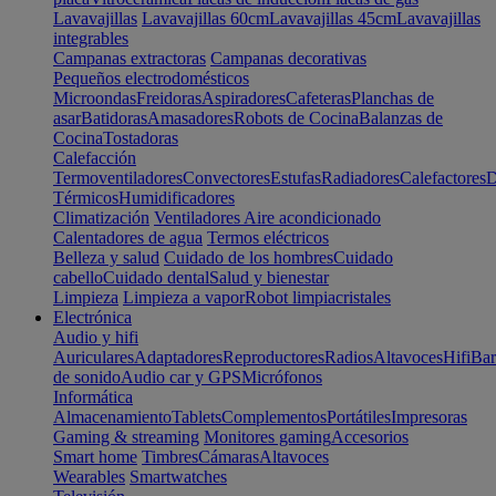
Lavavajillas
Lavavajillas 60cm
Lavavajillas 45cm
Lavavajillas
integrables
Campanas extractoras
Campanas decorativas
Pequeños electrodomésticos
Microondas
Freidoras
Aspiradores
Cafeteras
Planchas de
asar
Batidoras
Amasadores
Robots de Cocina
Balanzas de
Cocina
Tostadoras
Calefacción
Termoventiladores
Convectores
Estufas
Radiadores
Calefactores
D
Térmicos
Humidificadores
Climatización
Ventiladores
Aire acondicionado
Calentadores de agua
Termos eléctricos
Belleza y salud
Cuidado de los hombres
Cuidado
cabello
Cuidado dental
Salud y bienestar
Limpieza
Limpieza a vapor
Robot limpiacristales
Electrónica
Audio y hifi
Auriculares
Adaptadores
Reproductores
Radios
Altavoces
Hifi
Bar
de sonido
Audio car y GPS
Micrófonos
Informática
Almacenamiento
Tablets
Complementos
Portátiles
Impresoras
Gaming & streaming
Monitores gaming
Accesorios
Smart home
Timbres
Cámaras
Altavoces
Wearables
Smartwatches