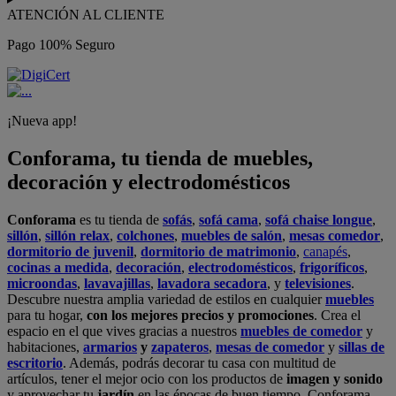
ATENCIÓN AL CLIENTE
Pago 100% Seguro
¡Nueva app!
Conforama, tu tienda de muebles,
decoración y electrodomésticos
Conforama
es tu tienda de
sofás
,
sofá cama
,
sofá chaise longue
,
sillón
,
sillón relax
,
colchones
,
muebles de salón
,
mesas comedor
,
dormitorio de juvenil
,
dormitorio de matrimonio
,
canapés
,
cocinas a medida
,
decoración
,
electrodomésticos
,
frigoríficos
,
microondas
,
lavavajillas
,
lavadora secadora
, y
televisiones
.
Descubre nuestra amplia variedad de estilos en cualquier
muebles
para tu hogar,
con los mejores precios y promociones
. Crea el
espacio en el que vives gracias a nuestros
muebles de comedor
y
habitaciones,
armarios
y
zapateros
,
mesas de comedor
y
sillas de
escritorio
. Además, podrás decorar tu casa con multitud de
artículos, tener el mejor ocio con los productos de
imagen y sonido
y aprovechar tu
jardín
en las épocas de buen tiempo. Conforama