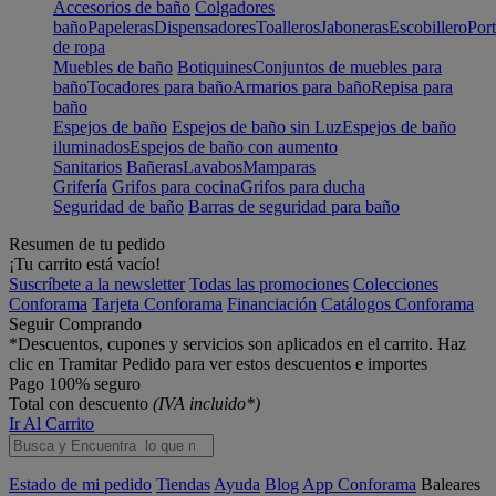
Accesorios de baño
Colgadores
baño
Papeleras
Dispensadores
Toalleros
Jaboneras
Escobillero
Port
de ropa
Muebles de baño
Botiquines
Conjuntos de muebles para
baño
Tocadores para baño
Armarios para baño
Repisa para
baño
Espejos de baño
Espejos de baño sin Luz
Espejos de baño
iluminados
Espejos de baño con aumento
Sanitarios
Bañeras
Lavabos
Mamparas
Grifería
Grifos para cocina
Grifos para ducha
Seguridad de baño
Barras de seguridad para baño
Resumen de tu pedido
¡Tu carrito está vacío!
Suscríbete a la newsletter
Todas las promociones
Colecciones
Conforama
Tarjeta Conforama
Financiación
Catálogos Conforama
Seguir Comprando
*Descuentos, cupones y servicios son aplicados en el carrito. Haz
clic en Tramitar Pedido para ver estos descuentos e importes
Pago 100% seguro
Total con descuento
(IVA incluido*)
Ir Al Carrito
Estado de mi pedido
Tiendas
Ayuda
Blog
App Conforama
Baleares