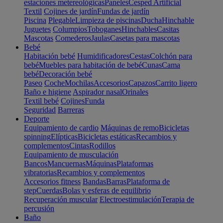
estaciones metereológicas
Paneles
Cesped Artificial
Textil
Cojines de jardín
Fundas de jardín
Piscina
Plegable
Limpieza de piscinas
Ducha
Hinchable
Juguetes
Columpios
Toboganes
Hinchables
Casitas
Mascotas
Comederos
Jaulas
Casetas para mascotas
Bebé
Habitación bebé
Humidificadores
Cestas
Colchón para
bebé
Muebles para habitación de bebé
Cunas
Cama
bebé
Decoración bebé
Paseo
Coche
Mochilas
Accesorios
Capazos
Carrito ligero
Baño e higiene
Aspirador nasal
Orinales
Textil bebé
Cojines
Funda
Seguridad
Barreras
Deporte
Equipamiento de cardio
Máquinas de remo
Bicicletas
spinning
Elípticas
Bicicletas estáticas
Recambios y
complementos
Cintas
Rodillos
Equipamiento de musculación
Bancos
Mancuernas
Máquinas
Plataformas
vibratorias
Recambios y complementos
Accesorios fitness
Bandas
Barras
Plataforma de
step
Cuerdas
Bolas y esferas de equilibrio
Recuperación muscular
Electroestimulación
Terapia de
percusión
Baño