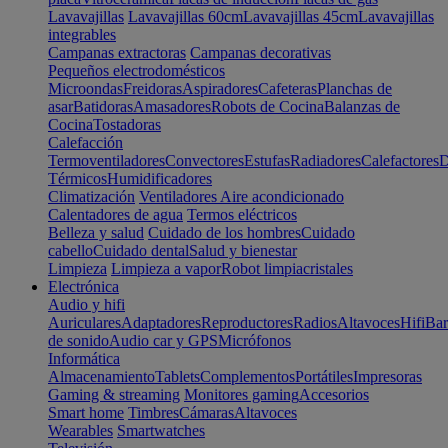
Lavavajillas
Lavavajillas 60cm
Lavavajillas 45cm
Lavavajillas
integrables
Campanas extractoras
Campanas decorativas
Pequeños electrodomésticos
Microondas
Freidoras
Aspiradores
Cafeteras
Planchas de
asar
Batidoras
Amasadores
Robots de Cocina
Balanzas de
Cocina
Tostadoras
Calefacción
Termoventiladores
Convectores
Estufas
Radiadores
Calefactores
D
Térmicos
Humidificadores
Climatización
Ventiladores
Aire acondicionado
Calentadores de agua
Termos eléctricos
Belleza y salud
Cuidado de los hombres
Cuidado
cabello
Cuidado dental
Salud y bienestar
Limpieza
Limpieza a vapor
Robot limpiacristales
Electrónica
Audio y hifi
Auriculares
Adaptadores
Reproductores
Radios
Altavoces
Hifi
Bar
de sonido
Audio car y GPS
Micrófonos
Informática
Almacenamiento
Tablets
Complementos
Portátiles
Impresoras
Gaming & streaming
Monitores gaming
Accesorios
Smart home
Timbres
Cámaras
Altavoces
Wearables
Smartwatches