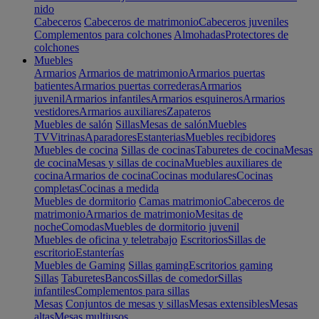
nido
Cabeceros
Cabeceros de matrimonio
Cabeceros juveniles
Complementos para colchones
Almohadas
Protectores de
colchones
Muebles
Armarios
Armarios de matrimonio
Armarios puertas
batientes
Armarios puertas correderas
Armarios
juvenil
Armarios infantiles
Armarios esquineros
Armarios
vestidores
Armarios auxiliares
Zapateros
Muebles de salón
Sillas
Mesas de salón
Muebles
TV
Vitrinas
Aparadores
Estanterias
Muebles recibidores
Muebles de cocina
Sillas de cocinas
Taburetes de cocina
Mesas
de cocina
Mesas y sillas de cocina
Muebles auxiliares de
cocina
Armarios de cocina
Cocinas modulares
Cocinas
completas
Cocinas a medida
Muebles de dormitorio
Camas matrimonio
Cabeceros de
matrimonio
Armarios de matrimonio
Mesitas de
noche
Comodas
Muebles de dormitorio juvenil
Muebles de oficina y teletrabajo
Escritorios
Sillas de
escritorio
Estanterías
Muebles de Gaming
Sillas gaming
Escritorios gaming
Sillas
Taburetes
Bancos
Sillas de comedor
Sillas
infantiles
Complementos para sillas
Mesas
Conjuntos de mesas y sillas
Mesas extensibles
Mesas
altas
Mesas multiusos