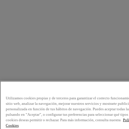
Utilizamos cookies propias y de terceros para garantizar el correcto funcionami
sitio web, analizar la navegación, mejorar nuestros servicios y mostrarte public
personalizada en función de tus hábitos de navegación. Puedes aceptar todas la
pulsando en “Aceptar”, o configurar tus preferencias para seleccionar qué tipos
cookies deseas permitir o rechazar. Para más información, consulta nuestra
Pol
Cookies