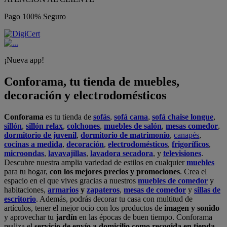
Pago 100% Seguro
¡Nueva app!
Conforama, tu tienda de muebles,
decoración y electrodomésticos
Conforama
es tu tienda de
sofás
,
sofá cama
,
sofá chaise longue
,
sillón
,
sillón relax
,
colchones
,
muebles de salón
,
mesas comedor
,
dormitorio de juvenil
,
dormitorio de matrimonio
,
canapés
,
cocinas a medida
,
decoración
,
electrodomésticos
,
frigoríficos
,
microondas
,
lavavajillas
,
lavadora secadora
, y
televisiones
.
Descubre nuestra amplia variedad de estilos en cualquier
muebles
para tu hogar,
con los mejores precios y promociones
. Crea el
espacio en el que vives gracias a nuestros
muebles de comedor
y
habitaciones,
armarios
y
zapateros
,
mesas de comedor
y
sillas de
escritorio
. Además, podrás decorar tu casa con multitud de
artículos, tener el mejor ocio con los productos de
imagen y sonido
y aprovechar tu
jardín
en las épocas de buen tiempo. Conforama
realiza el
servicio de envío a domicilio como recogida en tienda.