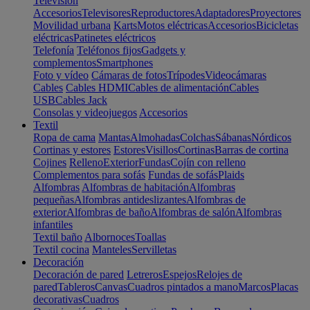
Televisión
Accesorios
Televisores
Reproductores
Adaptadores
Proyectores
Movilidad urbana
Karts
Motos eléctricas
Accesorios
Bicicletas
eléctricas
Patinetes eléctricos
Telefonía
Teléfonos fijos
Gadgets y
complementos
Smartphones
Foto y vídeo
Cámaras de fotos
Trípodes
Videocámaras
Cables
Cables HDMI
Cables de alimentación
Cables
USB
Cables Jack
Consolas y videojuegos
Accesorios
Textil
Ropa de cama
Mantas
Almohadas
Colchas
Sábanas
Nórdicos
Cortinas y estores
Estores
Visillos
Cortinas
Barras de cortina
Cojines
Relleno
Exterior
Fundas
Cojín con relleno
Complementos para sofás
Fundas de sofás
Plaids
Alfombras
Alfombras de habitación
Alfombras
pequeñas
Alfombras antideslizantes
Alfombras de
exterior
Alfombras de baño
Alfombras de salón
Alfombras
infantiles
Textil baño
Albornoces
Toallas
Textil cocina
Manteles
Servilletas
Decoración
Decoración de pared
Letreros
Espejos
Relojes de
pared
Tableros
Canvas
Cuadros pintados a mano
Marcos
Placas
decorativas
Cuadros