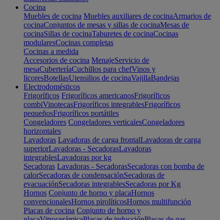
Cocina
Muebles de cocina
Muebles auxiliares de cocina
Armarios de
cocina
Conjuntos de mesas y sillas de cocina
Mesas de
cocina
Sillas de cocina
Taburetes de cocina
Cocinas
modulares
Cocinas completas
Cocinas a medida
Accesorios de cocina
Menaje
Servicio de
mesa
Cubertería
Cuchillos para chef
Vinos y
licores
Botellas
Utensilios de cocina
Vajilla
Bandejas
Electrodomésticos
Frigoríficos
Frigoríficos americanos
Frigoríficos
combi
Vinotecas
Frigoríficos integrables
Frigoríficos
pequeños
Frigoríficos portátiles
Congeladores
Congeladores verticales
Congeladores
horizontales
Lavadoras
Lavadoras de carga frontal
Lavadoras de carga
superior
Lavadoras - Secadoras
Lavadoras
integrables
Lavadoras por kg
Secadoras
Lavadoras - Secadoras
Secadoras con bomba de
calor
Secadoras de condensación
Secadoras de
evacuación
Secadoras integrables
Secadoras por Kg
Hornos
Conjunto de horno y placa
Hornos
convencionales
Hornos pirolíticos
Hornos multifunción
Placas de cocina
Conjunto de horno y
placa
Vitrocerámica
Placas de inducción
Placas de gas