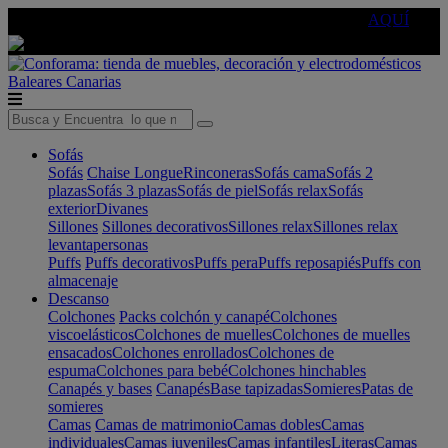
🔵Cambia tu electro con
-10% EXTRA
de descuento ☑️
AQUÍ
Baleares
Canarias
Sofás
Sofás
Chaise Longue
Rinconeras
Sofás cama
Sofás 2
plazas
Sofás 3 plazas
Sofás de piel
Sofás relax
Sofás
exterior
Divanes
Sillones
Sillones decorativos
Sillones relax
Sillones relax
levantapersonas
Puffs
Puffs decorativos
Puffs pera
Puffs reposapiés
Puffs con
almacenaje
Descanso
Colchones
Packs colchón y canapé
Colchones
viscoelásticos
Colchones de muelles
Colchones de muelles
ensacados
Colchones enrollados
Colchones de
espuma
Colchones para bebé
Colchones hinchables
Canapés y bases
Canapés
Base tapizadas
Somieres
Patas de
somieres
Camas
Camas de matrimonio
Camas dobles
Camas
individuales
Camas juveniles
Camas infantiles
Literas
Camas