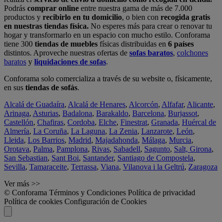
Podrás
comprar online
entre nuestra gama de más de 7.000
productos y
recibirlo en tu domicilio
, o bien con
recogida gratis
en nuestras tiendas física.
No esperes más para crear o renovar tu
hogar y transformarlo en un espacio con mucho estilo. Conforama
tiene 300
tiendas de muebles
físicas distribuidas en
6 países
distintos. Aproveche nuestras ofertas de
sofas baratos
,
colchones
baratos
y
liquidaciones de sofas
.
Conforama solo comercializa a través de su website o, físicamente,
en sus
tiendas de sofás
.
Alcalá de Guadaíra
,
Alcalá de Henares
,
Alcorcón
,
Alfafar
,
Alicante
,
Arinaga
,
Asturias
,
Badalona
,
Barakaldo
,
Barcelona
,
Burjassot
,
Castellón
,
Chafiras
,
Cordoba
,
Elche
,
Finestrat
,
Granada
,
Huércal de
Almería
,
La Coruña
,
La Laguna
,
La Zenia
,
Lanzarote
,
León
,
Lleida
,
Los Barrios
,
Madrid
,
Majadahonda
,
Málaga
,
Murcia
,
Orotava
,
Palma
,
Pamplona
,
Rivas
,
Sabadell
,
Sagunto
,
Salt, Girona
,
San Sebastian
,
Sant Boi
,
Santander
,
Santiago de Compostela
,
Sevilla
,
Tamaraceite
,
Terrassa
,
Viana
,
Vilanova i la Geltrú
,
Zaragoza
Ver más >>
© Conforama
Términos y Condiciones
Política de privacidad
Política de cookies
Configuración de Cookies