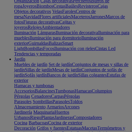
Organización
Cajas decorativas
Percheros
Burros de
ropa
Joyeros
Biombos
Cestas
Baúles
Revisteros
Cajas
Objetos decorativos
Velas
Faroles
Centros de
mesa
Navidad
Flores artificiales
Maceteros
Jarrones
Marcos de
fotos
Figuras decorativas
Cajitas y
joyeros
Relojes
Ambientadores
Iluminación
Lámparas
Iluminación decorativa
Iluminación para
muebles
Iluminación para dormitorio
Iluminación
exterior
Guirnaldas
Balizas
Smart
Light
Bombillas
Focos
Iluminación con rieles
Cintas Led
Tendencias y temporadas
Jardín
Muebles de jardín
Set de jardín
Conjuntos de mesas y sillas de
jardín
Sillas de jardín
Mesas de jardín
Conjuntos de sofás de
jardín
Sofás jardín
Bancos de jardín
Sillas colgantes
Estufas de
exterior
Hamacas y tumbonas
Accesorios
Balancines
Tumbonas
Hamacas
Columpios
Pérgolas
Cenadores
Carpas
Pérgolas
Parasoles
Sombrillas
Parasoles
Toldos
Almacenamiento
Armarios
Arcones
Jardinería
Maquinaria
Huertos
Urbanos
Riego
Plantas
Jardineras
Compostadores
Cocina
Barbacoas
Cocina de exterior
Decoración
Grifos y fuentes
Estatuas
Macetas
Termómetros y