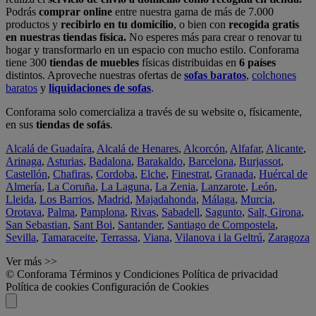
Podrás
comprar online
entre nuestra gama de más de 7.000
productos y
recibirlo en tu domicilio
, o bien con
recogida gratis
en nuestras tiendas física.
No esperes más para crear o renovar tu
hogar y transformarlo en un espacio con mucho estilo. Conforama
tiene 300
tiendas de muebles
físicas distribuidas en
6 países
distintos. Aproveche nuestras ofertas de
sofas baratos
,
colchones
baratos
y
liquidaciones de sofas
.
Conforama solo comercializa a través de su website o, físicamente,
en sus
tiendas de sofás
.
Alcalá de Guadaíra
,
Alcalá de Henares
,
Alcorcón
,
Alfafar
,
Alicante
,
Arinaga
,
Asturias
,
Badalona
,
Barakaldo
,
Barcelona
,
Burjassot
,
Castellón
,
Chafiras
,
Cordoba
,
Elche
,
Finestrat
,
Granada
,
Huércal de
Almería
,
La Coruña
,
La Laguna
,
La Zenia
,
Lanzarote
,
León
,
Lleida
,
Los Barrios
,
Madrid
,
Majadahonda
,
Málaga
,
Murcia
,
Orotava
,
Palma
,
Pamplona
,
Rivas
,
Sabadell
,
Sagunto
,
Salt, Girona
,
San Sebastian
,
Sant Boi
,
Santander
,
Santiago de Compostela
,
Sevilla
,
Tamaraceite
,
Terrassa
,
Viana
,
Vilanova i la Geltrú
,
Zaragoza
Ver más >>
© Conforama
Términos y Condiciones
Política de privacidad
Política de cookies
Configuración de Cookies