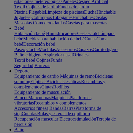
estaciones metereológicas
Paneles
Cesped Artificial
Textil
Cojines de jardín
Fundas de jardín
Piscina
Plegable
Limpieza de piscinas
Ducha
Hinchable
Juguetes
Columpios
Toboganes
Hinchables
Casitas
Mascotas
Comederos
Jaulas
Casetas para mascotas
Bebé
Habitación bebé
Humidificadores
Cestas
Colchón para
bebé
Muebles para habitación de bebé
Cunas
Cama
bebé
Decoración bebé
Paseo
Coche
Mochilas
Accesorios
Capazos
Carrito ligero
Baño e higiene
Aspirador nasal
Orinales
Textil bebé
Cojines
Funda
Seguridad
Barreras
Deporte
Equipamiento de cardio
Máquinas de remo
Bicicletas
spinning
Elípticas
Bicicletas estáticas
Recambios y
complementos
Cintas
Rodillos
Equipamiento de musculación
Bancos
Mancuernas
Máquinas
Plataformas
vibratorias
Recambios y complementos
Accesorios fitness
Bandas
Barras
Plataforma de
step
Cuerdas
Bolas y esferas de equilibrio
Recuperación muscular
Electroestimulación
Terapia de
percusión
Baño