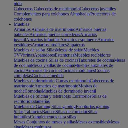
nido
Cabeceros
Cabeceros de matrimonio
Cabeceros juveniles
Complementos para colchones
Almohadas
Protectores de
colchones
Muebles
Armarios
Armarios de matrimonio
Armarios puertas
batientes
Armarios puertas correderas
Armarios
juvenil
Armarios infantiles
Armarios esquineros
Armarios
vestidores
Armarios auxiliares
Zapateros
Muebles de salón
Sillas
Mesas de salón
Muebles
TV
Vitrinas
Aparadores
Estanterias
Muebles recibidores
Muebles de cocina
Sillas de cocinas
Taburetes de cocina
Mesas
de cocina
Mesas y sillas de cocina
Muebles auxiliares de
cocina
Armarios de cocina
Cocinas modulares
Cocinas
completas
Cocinas a medida
Muebles de dormitorio
Camas matrimonio
Cabeceros de
matrimonio
Armarios de matrimonio
Mesitas de
noche
Comodas
Muebles de dormitorio juvenil
Muebles de oficina y teletrabajo
Escritorios
Sillas de
escritorio
Estanterías
Muebles de Gaming
Sillas gaming
Escritorios gaming
Sillas
Taburetes
Bancos
Sillas de comedor
Sillas
infantiles
Complementos para sillas
Mesas
Conjuntos de mesas y sillas
Mesas extensibles
Mesas
altas
Mesas multiusos