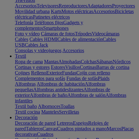
Televisión
Accesorios
Televisores
Reproductores
Adaptadores
Proyectores
Movilidad urbana
Karts
Motos eléctricas
Accesorios
Bicicletas
eléctricas
Patinetes eléctricos
Telefonía
Teléfonos fijos
Gadgets y
complementos
Smartphones
Foto y vídeo
Cámaras de fotos
Trípodes
Videocámaras
Cables
Cables HDMI
Cables de alimentación
Cables
USB
Cables Jack
Consolas y videojuegos
Accesorios
Textil
Ropa de cama
Mantas
Almohadas
Colchas
Sábanas
Nórdicos
Cortinas y estores
Estores
Visillos
Cortinas
Barras de cortina
Cojines
Relleno
Exterior
Fundas
Cojín con relleno
Complementos para sofás
Fundas de sofás
Plaids
Alfombras
Alfombras de habitación
Alfombras
pequeñas
Alfombras antideslizantes
Alfombras de
exterior
Alfombras de baño
Alfombras de salón
Alfombras
infantiles
Textil baño
Albornoces
Toallas
Textil cocina
Manteles
Servilletas
Decoración
Decoración de pared
Letreros
Espejos
Relojes de
pared
Tableros
Canvas
Cuadros pintados a mano
Marcos
Placas
decorativas
Cuadros