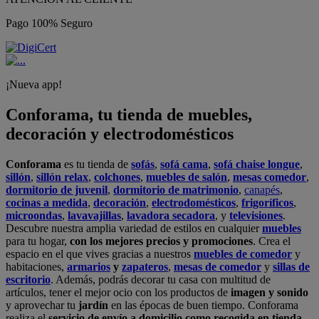
Pago 100% Seguro
¡Nueva app!
Conforama, tu tienda de muebles,
decoración y electrodomésticos
Conforama
es tu tienda de
sofás
,
sofá cama
,
sofá chaise longue
,
sillón
,
sillón relax
,
colchones
,
muebles de salón
,
mesas comedor
,
dormitorio de juvenil
,
dormitorio de matrimonio
,
canapés
,
cocinas a medida
,
decoración
,
electrodomésticos
,
frigoríficos
,
microondas
,
lavavajillas
,
lavadora secadora
, y
televisiones
.
Descubre nuestra amplia variedad de estilos en cualquier
muebles
para tu hogar,
con los mejores precios y promociones
. Crea el
espacio en el que vives gracias a nuestros
muebles de comedor
y
habitaciones,
armarios
y
zapateros
,
mesas de comedor
y
sillas de
escritorio
. Además, podrás decorar tu casa con multitud de
artículos, tener el mejor ocio con los productos de
imagen y sonido
y aprovechar tu
jardín
en las épocas de buen tiempo. Conforama
realiza el
servicio de envío a domicilio como recogida en tienda.