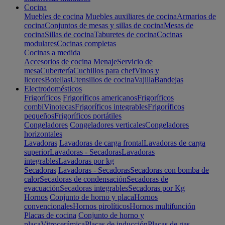
Cocina
Muebles de cocina
Muebles auxiliares de cocina
Armarios de
cocina
Conjuntos de mesas y sillas de cocina
Mesas de
cocina
Sillas de cocina
Taburetes de cocina
Cocinas
modulares
Cocinas completas
Cocinas a medida
Accesorios de cocina
Menaje
Servicio de
mesa
Cubertería
Cuchillos para chef
Vinos y
licores
Botellas
Utensilios de cocina
Vajilla
Bandejas
Electrodomésticos
Frigoríficos
Frigoríficos americanos
Frigoríficos
combi
Vinotecas
Frigoríficos integrables
Frigoríficos
pequeños
Frigoríficos portátiles
Congeladores
Congeladores verticales
Congeladores
horizontales
Lavadoras
Lavadoras de carga frontal
Lavadoras de carga
superior
Lavadoras - Secadoras
Lavadoras
integrables
Lavadoras por kg
Secadoras
Lavadoras - Secadoras
Secadoras con bomba de
calor
Secadoras de condensación
Secadoras de
evacuación
Secadoras integrables
Secadoras por Kg
Hornos
Conjunto de horno y placa
Hornos
convencionales
Hornos pirolíticos
Hornos multifunción
Placas de cocina
Conjunto de horno y
placa
Vitrocerámica
Placas de inducción
Placas de gas