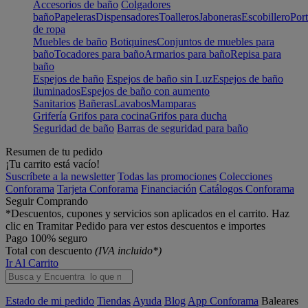
Accesorios de baño
Colgadores
baño
Papeleras
Dispensadores
Toalleros
Jaboneras
Escobillero
Port
de ropa
Muebles de baño
Botiquines
Conjuntos de muebles para
baño
Tocadores para baño
Armarios para baño
Repisa para
baño
Espejos de baño
Espejos de baño sin Luz
Espejos de baño
iluminados
Espejos de baño con aumento
Sanitarios
Bañeras
Lavabos
Mamparas
Grifería
Grifos para cocina
Grifos para ducha
Seguridad de baño
Barras de seguridad para baño
Resumen de tu pedido
¡Tu carrito está vacío!
Suscríbete a la newsletter
Todas las promociones
Colecciones
Conforama
Tarjeta Conforama
Financiación
Catálogos Conforama
Seguir Comprando
*Descuentos, cupones y servicios son aplicados en el carrito. Haz
clic en Tramitar Pedido para ver estos descuentos e importes
Pago 100% seguro
Total con descuento
(IVA incluido*)
Ir Al Carrito
Estado de mi pedido
Tiendas
Ayuda
Blog
App Conforama
Baleares