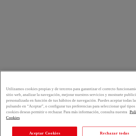
Utilizamos cookies propias y de terceros para garantizar el correcto funcionami
sitio web, analizar la navegación, mejorar nuestros servicios y mostrarte public
personalizada en función de tus hábitos de navegación. Puedes aceptar todas la
pulsando en “Aceptar”, o configurar tus preferencias para seleccionar qué tipos
cookies deseas permitir o rechazar. Para más información, consulta nuestra
Pol
Cookies
Aceptar Cookies
Rechazar todas