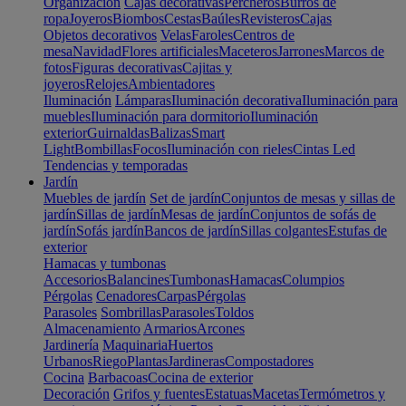
Organización
Cajas decorativas
Percheros
Burros de
ropa
Joyeros
Biombos
Cestas
Baúles
Revisteros
Cajas
Objetos decorativos
Velas
Faroles
Centros de
mesa
Navidad
Flores artificiales
Maceteros
Jarrones
Marcos de
fotos
Figuras decorativas
Cajitas y
joyeros
Relojes
Ambientadores
Iluminación
Lámparas
Iluminación decorativa
Iluminación para
muebles
Iluminación para dormitorio
Iluminación
exterior
Guirnaldas
Balizas
Smart
Light
Bombillas
Focos
Iluminación con rieles
Cintas Led
Tendencias y temporadas
Jardín
Muebles de jardín
Set de jardín
Conjuntos de mesas y sillas de
jardín
Sillas de jardín
Mesas de jardín
Conjuntos de sofás de
jardín
Sofás jardín
Bancos de jardín
Sillas colgantes
Estufas de
exterior
Hamacas y tumbonas
Accesorios
Balancines
Tumbonas
Hamacas
Columpios
Pérgolas
Cenadores
Carpas
Pérgolas
Parasoles
Sombrillas
Parasoles
Toldos
Almacenamiento
Armarios
Arcones
Jardinería
Maquinaria
Huertos
Urbanos
Riego
Plantas
Jardineras
Compostadores
Cocina
Barbacoas
Cocina de exterior
Decoración
Grifos y fuentes
Estatuas
Macetas
Termómetros y