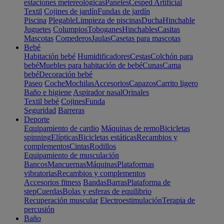
estaciones metereológicas
Paneles
Cesped Artificial
Textil
Cojines de jardín
Fundas de jardín
Piscina
Plegable
Limpieza de piscinas
Ducha
Hinchable
Juguetes
Columpios
Toboganes
Hinchables
Casitas
Mascotas
Comederos
Jaulas
Casetas para mascotas
Bebé
Habitación bebé
Humidificadores
Cestas
Colchón para
bebé
Muebles para habitación de bebé
Cunas
Cama
bebé
Decoración bebé
Paseo
Coche
Mochilas
Accesorios
Capazos
Carrito ligero
Baño e higiene
Aspirador nasal
Orinales
Textil bebé
Cojines
Funda
Seguridad
Barreras
Deporte
Equipamiento de cardio
Máquinas de remo
Bicicletas
spinning
Elípticas
Bicicletas estáticas
Recambios y
complementos
Cintas
Rodillos
Equipamiento de musculación
Bancos
Mancuernas
Máquinas
Plataformas
vibratorias
Recambios y complementos
Accesorios fitness
Bandas
Barras
Plataforma de
step
Cuerdas
Bolas y esferas de equilibrio
Recuperación muscular
Electroestimulación
Terapia de
percusión
Baño