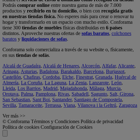
Podrás
comprar online
entre nuestra gama de más de 7.000
productos y
recibirlo en tu domicilio
, o bien con
recogida gratis
en nuestras tiendas física.
No esperes más para crear o renovar tu
hogar y transformarlo en un espacio con mucho estilo. Conforama
tiene 300
tiendas de muebles
físicas distribuidas en
6 países
distintos. Aproveche nuestras ofertas de
sofas baratos
,
colchones
baratos
y
liquidaciones de sofas
.
Conforama solo comercializa a través de su website o, físicamente,
en sus
tiendas de sofás
.
Alcalá de Guadaíra
,
Alcalá de Henares
,
Alcorcón
,
Alfafar
,
Alicante
,
Arinaga
,
Asturias
,
Badalona
,
Barakaldo
,
Barcelona
,
Burjassot
,
Castellón
,
Chafiras
,
Cordoba
,
Elche
,
Finestrat
,
Granada
,
Huércal de
Almería
,
La Coruña
,
La Laguna
,
La Zenia
,
Lanzarote
,
León
,
Lleida
,
Los Barrios
,
Madrid
,
Majadahonda
,
Málaga
,
Murcia
,
Orotava
,
Palma
,
Pamplona
,
Rivas
,
Sabadell
,
Sagunto
,
Salt, Girona
,
San Sebastian
,
Sant Boi
,
Santander
,
Santiago de Compostela
,
Sevilla
,
Tamaraceite
,
Terrassa
,
Viana
,
Vilanova i la Geltrú
,
Zaragoza
Ver más >>
© Conforama
Términos y Condiciones
Política de privacidad
Política de cookies
Configuración de Cookies