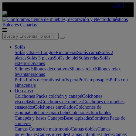
🔵Cambia tu electro con
-10% EXTRA
de descuento ☑️
AQUÍ
Baleares
Canarias
Sofás
Sofás
Chaise Longue
Rinconeras
Sofás cama
Sofás 2
plazas
Sofás 3 plazas
Sofás de piel
Sofás relax
Sofás
exterior
Divanes
Sillones
Sillones decorativos
Sillones relax
Sillones relax
levantapersonas
Puffs
Puffs decorativos
Puffs pera
Puffs reposapiés
Puffs con
almacenaje
Descanso
Colchones
Packs colchón y canapé
Colchones
viscoelásticos
Colchones de muelles
Colchones de muelles
ensacados
Colchones enrollados
Colchones de
espuma
Colchones para bebé
Colchones hinchables
Canapés y bases
Canapés
Base tapizadas
Somieres
Patas de
somieres
Camas
Camas de matrimonio
Camas dobles
Camas
individuales
Camas juveniles
Camas infantiles
Literas
Camas