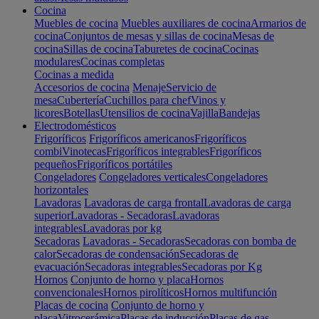
Cocina
Muebles de cocina
Muebles auxiliares de cocina
Armarios de
cocina
Conjuntos de mesas y sillas de cocina
Mesas de
cocina
Sillas de cocina
Taburetes de cocina
Cocinas
modulares
Cocinas completas
Cocinas a medida
Accesorios de cocina
Menaje
Servicio de
mesa
Cubertería
Cuchillos para chef
Vinos y
licores
Botellas
Utensilios de cocina
Vajilla
Bandejas
Electrodomésticos
Frigoríficos
Frigoríficos americanos
Frigoríficos
combi
Vinotecas
Frigoríficos integrables
Frigoríficos
pequeños
Frigoríficos portátiles
Congeladores
Congeladores verticales
Congeladores
horizontales
Lavadoras
Lavadoras de carga frontal
Lavadoras de carga
superior
Lavadoras - Secadoras
Lavadoras
integrables
Lavadoras por kg
Secadoras
Lavadoras - Secadoras
Secadoras con bomba de
calor
Secadoras de condensación
Secadoras de
evacuación
Secadoras integrables
Secadoras por Kg
Hornos
Conjunto de horno y placa
Hornos
convencionales
Hornos pirolíticos
Hornos multifunción
Placas de cocina
Conjunto de horno y
placa
Vitrocerámica
Placas de inducción
Placas de gas