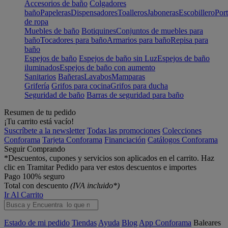
Accesorios de baño
Colgadores
baño
Papeleras
Dispensadores
Toalleros
Jaboneras
Escobillero
Port
de ropa
Muebles de baño
Botiquines
Conjuntos de muebles para
baño
Tocadores para baño
Armarios para baño
Repisa para
baño
Espejos de baño
Espejos de baño sin Luz
Espejos de baño
iluminados
Espejos de baño con aumento
Sanitarios
Bañeras
Lavabos
Mamparas
Grifería
Grifos para cocina
Grifos para ducha
Seguridad de baño
Barras de seguridad para baño
Resumen de tu pedido
¡Tu carrito está vacío!
Suscríbete a la newsletter
Todas las promociones
Colecciones
Conforama
Tarjeta Conforama
Financiación
Catálogos Conforama
Seguir Comprando
*Descuentos, cupones y servicios son aplicados en el carrito. Haz
clic en Tramitar Pedido para ver estos descuentos e importes
Pago 100% seguro
Total con descuento
(IVA incluido*)
Ir Al Carrito
Estado de mi pedido
Tiendas
Ayuda
Blog
App Conforama
Baleares