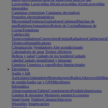
Lavavajillas
Lavavajillas 60cm
Lavavajillas 45cm
Lavavajillas
integrables
Campanas extractoras
Campanas decorativas
Pequeños electrodomésticos
Microondas
Freidoras
Aspiradores
Cafeteras
Planchas de
asar
Batidoras
Amasadores
Robots de Cocina
Balanzas de
Cocina
Tostadoras
Calefacción
Termoventiladores
Convectores
Estufas
Radiadores
Calefactores
D
Térmicos
Humidificadores
Climatización
Ventiladores
Aire acondicionado
Calentadores de agua
Termos eléctricos
Belleza y salud
Cuidado de los hombres
Cuidado
cabello
Cuidado dental
Salud y bienestar
Limpieza
Limpieza a vapor
Robot limpiacristales
Electrónica
Audio y hifi
Auriculares
Adaptadores
Reproductores
Radios
Altavoces
Hifi
Bar
de sonido
Audio car y GPS
Micrófonos
Informática
Almacenamiento
Tablets
Complementos
Portátiles
Impresoras
Gaming & streaming
Monitores gaming
Accesorios
Smart home
Timbres
Cámaras
Altavoces
Wearables
Smartwatches