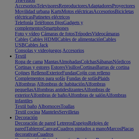
Televisión
Accesorios
Televisores
Reproductores
Adaptadores
Proyectores
Movilidad urbana
Karts
Motos eléctricas
Accesorios
Bicicletas
eléctricas
Patinetes eléctricos
Telefonía
Teléfonos fijos
Gadgets y
complementos
Smartphones
Foto y vídeo
Cámaras de fotos
Trípodes
Videocámaras
Cables
Cables HDMI
Cables de alimentación
Cables
USB
Cables Jack
Consolas y videojuegos
Accesorios
Textil
Ropa de cama
Mantas
Almohadas
Colchas
Sábanas
Nórdicos
Cortinas y estores
Estores
Visillos
Cortinas
Barras de cortina
Cojines
Relleno
Exterior
Fundas
Cojín con relleno
Complementos para sofás
Fundas de sofás
Plaids
Alfombras
Alfombras de habitación
Alfombras
pequeñas
Alfombras antideslizantes
Alfombras de
exterior
Alfombras de baño
Alfombras de salón
Alfombras
infantiles
Textil baño
Albornoces
Toallas
Textil cocina
Manteles
Servilletas
Decoración
Decoración de pared
Letreros
Espejos
Relojes de
pared
Tableros
Canvas
Cuadros pintados a mano
Marcos
Placas
decorativas
Cuadros