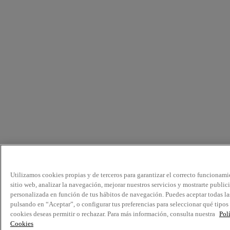
Utilizamos cookies propias y de terceros para garantizar el correcto funcionami
sitio web, analizar la navegación, mejorar nuestros servicios y mostrarte public
personalizada en función de tus hábitos de navegación. Puedes aceptar todas la
pulsando en “Aceptar”, o configurar tus preferencias para seleccionar qué tipos
cookies deseas permitir o rechazar. Para más información, consulta nuestra
Pol
Cookies