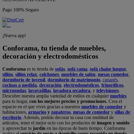
Pago 100% Seguro
¡Nueva app!
Conforama, tu tienda de muebles,
decoración y electrodomésticos
Conforama
es tu tienda de
sofás
,
sofá cama
,
sofá chaise longue
,
sillón
,
sillón relax
,
colchones
,
muebles de salón
,
mesas comedor
,
dormitorio de juvenil
,
dormitorio de matrimonio
,
canapés
,
cocinas a medida
,
decoración
,
electrodomésticos
,
frigoríficos
,
microondas
,
lavavajillas
,
lavadora secadora
, y
televisiones
.
Descubre nuestra amplia variedad de estilos en cualquier
muebles
para tu hogar,
con los mejores precios y promociones
. Crea el
espacio en el que vives gracias a nuestros
muebles de comedor
y
habitaciones,
armarios
y
zapateros
,
mesas de comedor
y
sillas de
escritorio
. Además, podrás decorar tu casa con multitud de
artículos, tener el mejor ocio con los productos de
imagen y sonido
y aprovechar tu
jardín
en las épocas de buen tiempo. Conforama
realiza el
servicio de envío a domicilio como recogida en tienda.