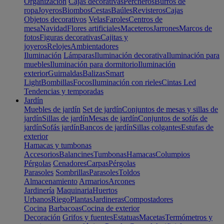
Organización
Cajas decorativas
Percheros
Burros de
ropa
Joyeros
Biombos
Cestas
Baúles
Revisteros
Cajas
Objetos decorativos
Velas
Faroles
Centros de
mesa
Navidad
Flores artificiales
Maceteros
Jarrones
Marcos de
fotos
Figuras decorativas
Cajitas y
joyeros
Relojes
Ambientadores
Iluminación
Lámparas
Iluminación decorativa
Iluminación para
muebles
Iluminación para dormitorio
Iluminación
exterior
Guirnaldas
Balizas
Smart
Light
Bombillas
Focos
Iluminación con rieles
Cintas Led
Tendencias y temporadas
Jardín
Muebles de jardín
Set de jardín
Conjuntos de mesas y sillas de
jardín
Sillas de jardín
Mesas de jardín
Conjuntos de sofás de
jardín
Sofás jardín
Bancos de jardín
Sillas colgantes
Estufas de
exterior
Hamacas y tumbonas
Accesorios
Balancines
Tumbonas
Hamacas
Columpios
Pérgolas
Cenadores
Carpas
Pérgolas
Parasoles
Sombrillas
Parasoles
Toldos
Almacenamiento
Armarios
Arcones
Jardinería
Maquinaria
Huertos
Urbanos
Riego
Plantas
Jardineras
Compostadores
Cocina
Barbacoas
Cocina de exterior
Decoración
Grifos y fuentes
Estatuas
Macetas
Termómetros y