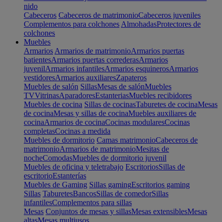
nido
Cabeceros
Cabeceros de matrimonio
Cabeceros juveniles
Complementos para colchones
Almohadas
Protectores de
colchones
Muebles
Armarios
Armarios de matrimonio
Armarios puertas
batientes
Armarios puertas correderas
Armarios
juvenil
Armarios infantiles
Armarios esquineros
Armarios
vestidores
Armarios auxiliares
Zapateros
Muebles de salón
Sillas
Mesas de salón
Muebles
TV
Vitrinas
Aparadores
Estanterias
Muebles recibidores
Muebles de cocina
Sillas de cocinas
Taburetes de cocina
Mesas
de cocina
Mesas y sillas de cocina
Muebles auxiliares de
cocina
Armarios de cocina
Cocinas modulares
Cocinas
completas
Cocinas a medida
Muebles de dormitorio
Camas matrimonio
Cabeceros de
matrimonio
Armarios de matrimonio
Mesitas de
noche
Comodas
Muebles de dormitorio juvenil
Muebles de oficina y teletrabajo
Escritorios
Sillas de
escritorio
Estanterías
Muebles de Gaming
Sillas gaming
Escritorios gaming
Sillas
Taburetes
Bancos
Sillas de comedor
Sillas
infantiles
Complementos para sillas
Mesas
Conjuntos de mesas y sillas
Mesas extensibles
Mesas
altas
Mesas multiusos