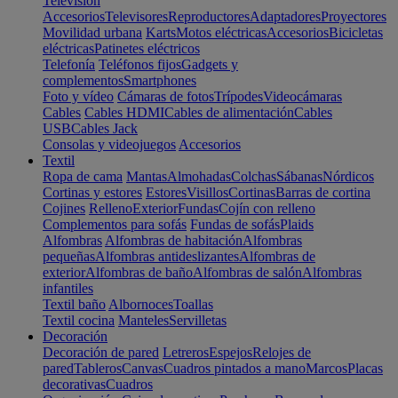
Televisión
Accesorios
Televisores
Reproductores
Adaptadores
Proyectores
Movilidad urbana
Karts
Motos eléctricas
Accesorios
Bicicletas
eléctricas
Patinetes eléctricos
Telefonía
Teléfonos fijos
Gadgets y
complementos
Smartphones
Foto y vídeo
Cámaras de fotos
Trípodes
Videocámaras
Cables
Cables HDMI
Cables de alimentación
Cables
USB
Cables Jack
Consolas y videojuegos
Accesorios
Textil
Ropa de cama
Mantas
Almohadas
Colchas
Sábanas
Nórdicos
Cortinas y estores
Estores
Visillos
Cortinas
Barras de cortina
Cojines
Relleno
Exterior
Fundas
Cojín con relleno
Complementos para sofás
Fundas de sofás
Plaids
Alfombras
Alfombras de habitación
Alfombras
pequeñas
Alfombras antideslizantes
Alfombras de
exterior
Alfombras de baño
Alfombras de salón
Alfombras
infantiles
Textil baño
Albornoces
Toallas
Textil cocina
Manteles
Servilletas
Decoración
Decoración de pared
Letreros
Espejos
Relojes de
pared
Tableros
Canvas
Cuadros pintados a mano
Marcos
Placas
decorativas
Cuadros