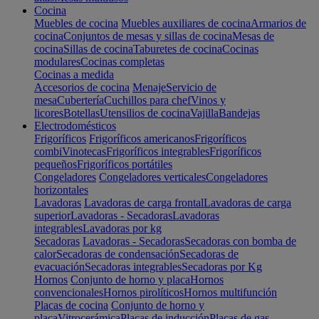
Cocina
Muebles de cocina
Muebles auxiliares de cocina
Armarios de
cocina
Conjuntos de mesas y sillas de cocina
Mesas de
cocina
Sillas de cocina
Taburetes de cocina
Cocinas
modulares
Cocinas completas
Cocinas a medida
Accesorios de cocina
Menaje
Servicio de
mesa
Cubertería
Cuchillos para chef
Vinos y
licores
Botellas
Utensilios de cocina
Vajilla
Bandejas
Electrodomésticos
Frigoríficos
Frigoríficos americanos
Frigoríficos
combi
Vinotecas
Frigoríficos integrables
Frigoríficos
pequeños
Frigoríficos portátiles
Congeladores
Congeladores verticales
Congeladores
horizontales
Lavadoras
Lavadoras de carga frontal
Lavadoras de carga
superior
Lavadoras - Secadoras
Lavadoras
integrables
Lavadoras por kg
Secadoras
Lavadoras - Secadoras
Secadoras con bomba de
calor
Secadoras de condensación
Secadoras de
evacuación
Secadoras integrables
Secadoras por Kg
Hornos
Conjunto de horno y placa
Hornos
convencionales
Hornos pirolíticos
Hornos multifunción
Placas de cocina
Conjunto de horno y
placa
Vitrocerámica
Placas de inducción
Placas de gas