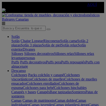
🔵Cambia tu electro con
-10% EXTRA
de descuento ☑️
AQUÍ
Baleares
Canarias
Sofás
Sofás
Chaise Longue
Rinconeras
Sofás cama
Sofás 2
plazas
Sofás 3 plazas
Sofás de piel
Sofás relax
Sofás
exterior
Divanes
Sillones
Sillones decorativos
Sillones relax
Sillones relax
levantapersonas
Puffs
Puffs decorativos
Puffs pera
Puffs reposapiés
Puffs con
almacenaje
Descanso
Colchones
Packs colchón y canapé
Colchones
viscoelásticos
Colchones de muelles
Colchones de muelles
ensacados
Colchones enrollados
Colchones de
espuma
Colchones para bebé
Colchones hinchables
Canapés y bases
Canapés
Base tapizadas
Somieres
Patas de
somieres
Camas
Camas de matrimonio
Camas dobles
Camas
individuales
Camas juveniles
Camas infantiles
Literas
Camas