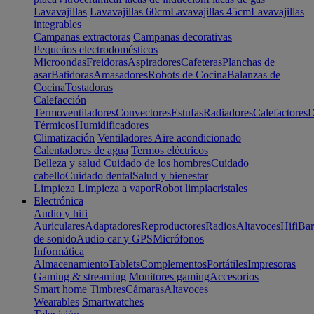
Lavavajillas
Lavavajillas 60cm
Lavavajillas 45cm
Lavavajillas
integrables
Campanas extractoras
Campanas decorativas
Pequeños electrodomésticos
Microondas
Freidoras
Aspiradores
Cafeteras
Planchas de
asar
Batidoras
Amasadores
Robots de Cocina
Balanzas de
Cocina
Tostadoras
Calefacción
Termoventiladores
Convectores
Estufas
Radiadores
Calefactores
D
Térmicos
Humidificadores
Climatización
Ventiladores
Aire acondicionado
Calentadores de agua
Termos eléctricos
Belleza y salud
Cuidado de los hombres
Cuidado
cabello
Cuidado dental
Salud y bienestar
Limpieza
Limpieza a vapor
Robot limpiacristales
Electrónica
Audio y hifi
Auriculares
Adaptadores
Reproductores
Radios
Altavoces
Hifi
Bar
de sonido
Audio car y GPS
Micrófonos
Informática
Almacenamiento
Tablets
Complementos
Portátiles
Impresoras
Gaming & streaming
Monitores gaming
Accesorios
Smart home
Timbres
Cámaras
Altavoces
Wearables
Smartwatches