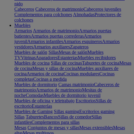
nido
Cabeceros
Cabeceros de matrimonio
Cabeceros juveniles
Complementos para colchones
Almohadas
Protectores de
colchones
Muebles
Armarios
Armarios de matrimonio
Armarios puertas
batientes
Armarios puertas correderas
Armarios
juvenil
Armarios infantiles
Armarios esquineros
Armarios
vestidores
Armarios auxiliares
Zapateros
Muebles de salón
Sillas
Mesas de salón
Muebles
TV
Vitrinas
Aparadores
Estanterias
Muebles recibidores
Muebles de cocina
Sillas de cocinas
Taburetes de cocina
Mesas
de cocina
Mesas y sillas de cocina
Muebles auxiliares de
cocina
Armarios de cocina
Cocinas modulares
Cocinas
completas
Cocinas a medida
Muebles de dormitorio
Camas matrimonio
Cabeceros de
matrimonio
Armarios de matrimonio
Mesitas de
noche
Comodas
Muebles de dormitorio juvenil
Muebles de oficina y teletrabajo
Escritorios
Sillas de
escritorio
Estanterías
Muebles de Gaming
Sillas gaming
Escritorios gaming
Sillas
Taburetes
Bancos
Sillas de comedor
Sillas
infantiles
Complementos para sillas
Mesas
Conjuntos de mesas y sillas
Mesas extensibles
Mesas
altas
Mesas multiusos