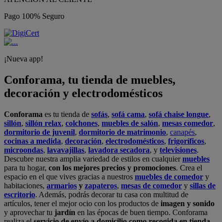
Pago 100% Seguro
¡Nueva app!
Conforama, tu tienda de muebles,
decoración y electrodomésticos
Conforama
es tu tienda de
sofás
,
sofá cama
,
sofá chaise longue
,
sillón
,
sillón relax
,
colchones
,
muebles de salón
,
mesas comedor
,
dormitorio de juvenil
,
dormitorio de matrimonio
,
canapés
,
cocinas a medida
,
decoración
,
electrodomésticos
,
frigoríficos
,
microondas
,
lavavajillas
,
lavadora secadora
, y
televisiones
.
Descubre nuestra amplia variedad de estilos en cualquier
muebles
para tu hogar,
con los mejores precios y promociones
. Crea el
espacio en el que vives gracias a nuestros
muebles de comedor
y
habitaciones,
armarios
y
zapateros
,
mesas de comedor
y
sillas de
escritorio
. Además, podrás decorar tu casa con multitud de
artículos, tener el mejor ocio con los productos de
imagen y sonido
y aprovechar tu
jardín
en las épocas de buen tiempo. Conforama
realiza el
servicio de envío a domicilio como recogida en tienda.