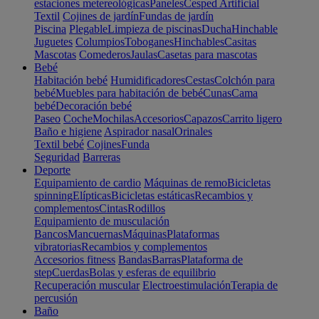
estaciones metereológicas
Paneles
Cesped Artificial
Textil
Cojines de jardín
Fundas de jardín
Piscina
Plegable
Limpieza de piscinas
Ducha
Hinchable
Juguetes
Columpios
Toboganes
Hinchables
Casitas
Mascotas
Comederos
Jaulas
Casetas para mascotas
Bebé
Habitación bebé
Humidificadores
Cestas
Colchón para
bebé
Muebles para habitación de bebé
Cunas
Cama
bebé
Decoración bebé
Paseo
Coche
Mochilas
Accesorios
Capazos
Carrito ligero
Baño e higiene
Aspirador nasal
Orinales
Textil bebé
Cojines
Funda
Seguridad
Barreras
Deporte
Equipamiento de cardio
Máquinas de remo
Bicicletas
spinning
Elípticas
Bicicletas estáticas
Recambios y
complementos
Cintas
Rodillos
Equipamiento de musculación
Bancos
Mancuernas
Máquinas
Plataformas
vibratorias
Recambios y complementos
Accesorios fitness
Bandas
Barras
Plataforma de
step
Cuerdas
Bolas y esferas de equilibrio
Recuperación muscular
Electroestimulación
Terapia de
percusión
Baño