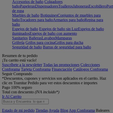
Accesorios de baño
Colgadores
baño
Papeleras
Dispensadores
Toalleros
Jaboneras
Escobillero
Port
de ropa
Muebles de baño
Botiquines
Conjuntos de muebles para
baño
Tocadores para baño
Armarios para baño
Repisa para
baño
Espejos de baño
Espejos de baño sin Luz
Espejos de baño
iluminados
Espejos de baño con aumento
Sanitarios
Bañeras
Lavabos
Mamparas
Grifería
Grifos para cocina
Grifos para ducha
Seguridad de baño
Barras de seguridad para baño
Resumen de tu pedido
¡Tu carrito está vacío!
Suscríbete a la newsletter
Todas las promociones
Colecciones
Conforama
Tarjeta Conforama
Financiación
Catálogos Conforama
Seguir Comprando
*Descuentos, cupones y servicios son aplicados en el carrito. Haz
clic en Tramitar Pedido para ver estos descuentos e importes
Pago 100% seguro
Total con descuento
(IVA incluido*)
Ir Al Carrito
Estado de mi pedido
Tiendas
Ayuda
Blog
App Conforama
Baleares