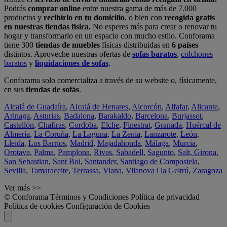
Podrás
comprar online
entre nuestra gama de más de 7.000
productos y
recibirlo en tu domicilio
, o bien con
recogida gratis
en nuestras tiendas física.
No esperes más para crear o renovar tu
hogar y transformarlo en un espacio con mucho estilo. Conforama
tiene 300
tiendas de muebles
físicas distribuidas en
6 países
distintos. Aproveche nuestras ofertas de
sofas baratos
,
colchones
baratos
y
liquidaciones de sofas
.
Conforama solo comercializa a través de su website o, físicamente,
en sus
tiendas de sofás
.
Alcalá de Guadaíra
,
Alcalá de Henares
,
Alcorcón
,
Alfafar
,
Alicante
,
Arinaga
,
Asturias
,
Badalona
,
Barakaldo
,
Barcelona
,
Burjassot
,
Castellón
,
Chafiras
,
Cordoba
,
Elche
,
Finestrat
,
Granada
,
Huércal de
Almería
,
La Coruña
,
La Laguna
,
La Zenia
,
Lanzarote
,
León
,
Lleida
,
Los Barrios
,
Madrid
,
Majadahonda
,
Málaga
,
Murcia
,
Orotava
,
Palma
,
Pamplona
,
Rivas
,
Sabadell
,
Sagunto
,
Salt, Girona
,
San Sebastian
,
Sant Boi
,
Santander
,
Santiago de Compostela
,
Sevilla
,
Tamaraceite
,
Terrassa
,
Viana
,
Vilanova i la Geltrú
,
Zaragoza
Ver más >>
© Conforama
Términos y Condiciones
Política de privacidad
Política de cookies
Configuración de Cookies