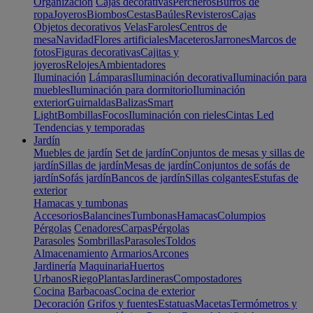
Organización
Cajas decorativas
Percheros
Burros de
ropa
Joyeros
Biombos
Cestas
Baúles
Revisteros
Cajas
Objetos decorativos
Velas
Faroles
Centros de
mesa
Navidad
Flores artificiales
Maceteros
Jarrones
Marcos de
fotos
Figuras decorativas
Cajitas y
joyeros
Relojes
Ambientadores
Iluminación
Lámparas
Iluminación decorativa
Iluminación para
muebles
Iluminación para dormitorio
Iluminación
exterior
Guirnaldas
Balizas
Smart
Light
Bombillas
Focos
Iluminación con rieles
Cintas Led
Tendencias y temporadas
Jardín
Muebles de jardín
Set de jardín
Conjuntos de mesas y sillas de
jardín
Sillas de jardín
Mesas de jardín
Conjuntos de sofás de
jardín
Sofás jardín
Bancos de jardín
Sillas colgantes
Estufas de
exterior
Hamacas y tumbonas
Accesorios
Balancines
Tumbonas
Hamacas
Columpios
Pérgolas
Cenadores
Carpas
Pérgolas
Parasoles
Sombrillas
Parasoles
Toldos
Almacenamiento
Armarios
Arcones
Jardinería
Maquinaria
Huertos
Urbanos
Riego
Plantas
Jardineras
Compostadores
Cocina
Barbacoas
Cocina de exterior
Decoración
Grifos y fuentes
Estatuas
Macetas
Termómetros y