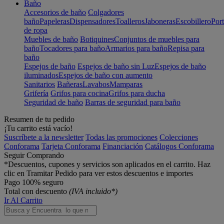
Baño
Accesorios de baño
Colgadores
baño
Papeleras
Dispensadores
Toalleros
Jaboneras
Escobillero
Port
de ropa
Muebles de baño
Botiquines
Conjuntos de muebles para
baño
Tocadores para baño
Armarios para baño
Repisa para
baño
Espejos de baño
Espejos de baño sin Luz
Espejos de baño
iluminados
Espejos de baño con aumento
Sanitarios
Bañeras
Lavabos
Mamparas
Grifería
Grifos para cocina
Grifos para ducha
Seguridad de baño
Barras de seguridad para baño
Resumen de tu pedido
¡Tu carrito está vacío!
Suscríbete a la newsletter
Todas las promociones
Colecciones
Conforama
Tarjeta Conforama
Financiación
Catálogos Conforama
Seguir Comprando
*Descuentos, cupones y servicios son aplicados en el carrito. Haz
clic en Tramitar Pedido para ver estos descuentos e importes
Pago 100% seguro
Total con descuento
(IVA incluido*)
Ir Al Carrito