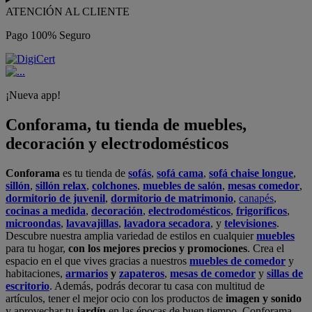
ATENCIÓN AL CLIENTE
Pago 100% Seguro
¡Nueva app!
Conforama, tu tienda de muebles,
decoración y electrodomésticos
Conforama
es tu tienda de
sofás
,
sofá cama
,
sofá chaise longue
,
sillón
,
sillón relax
,
colchones
,
muebles de salón
,
mesas comedor
,
dormitorio de juvenil
,
dormitorio de matrimonio
,
canapés
,
cocinas a medida
,
decoración
,
electrodomésticos
,
frigoríficos
,
microondas
,
lavavajillas
,
lavadora secadora
, y
televisiones
.
Descubre nuestra amplia variedad de estilos en cualquier
muebles
para tu hogar,
con los mejores precios y promociones
. Crea el
espacio en el que vives gracias a nuestros
muebles de comedor
y
habitaciones,
armarios
y
zapateros
,
mesas de comedor
y
sillas de
escritorio
. Además, podrás decorar tu casa con multitud de
artículos, tener el mejor ocio con los productos de
imagen y sonido
y aprovechar tu
jardín
en las épocas de buen tiempo. Conforama