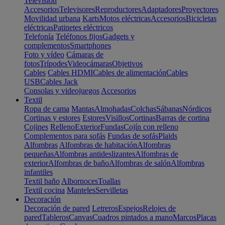
Televisión
Accesorios
Televisores
Reproductores
Adaptadores
Proyectores
Movilidad urbana
Karts
Motos eléctricas
Accesorios
Bicicletas
eléctricas
Patinetes eléctricos
Telefonía
Teléfonos fijos
Gadgets y
complementos
Smartphones
Foto y vídeo
Cámaras de
fotos
Trípodes
Videocámaras
Objetivos
Cables
Cables HDMI
Cables de alimentación
Cables
USB
Cables Jack
Consolas y videojuegos
Accesorios
Textil
Ropa de cama
Mantas
Almohadas
Colchas
Sábanas
Nórdicos
Cortinas y estores
Estores
Visillos
Cortinas
Barras de cortina
Cojines
Relleno
Exterior
Fundas
Cojín con relleno
Complementos para sofás
Fundas de sofás
Plaids
Alfombras
Alfombras de habitación
Alfombras
pequeñas
Alfombras antideslizantes
Alfombras de
exterior
Alfombras de baño
Alfombras de salón
Alfombras
infantiles
Textil baño
Albornoces
Toallas
Textil cocina
Manteles
Servilletas
Decoración
Decoración de pared
Letreros
Espejos
Relojes de
pared
Tableros
Canvas
Cuadros pintados a mano
Marcos
Placas