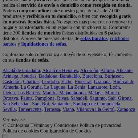
realiza el
servicio de envío a domicilio como recogida en tienda.
Podrás
comprar online
entre nuestra gama de más de 7.000
productos y
recibirlo en tu domicilio
, o bien con
recogida gratis
en nuestras tiendas física.
No esperes más para crear o renovar tu
hogar y transformarlo en un espacio con mucho estilo. Conforama
tiene 300
tiendas de muebles
físicas distribuidas en
6 países
distintos. Aproveche nuestras ofertas de
sofas baratos
,
colchones
baratos
y
liquidaciones de sofas
.
Conforama solo comercializa a través de su website o, físicamente,
en sus
tiendas de sofás
.
Alcalá de Guadaíra
,
Alcalá de Henares
,
Alcorcón
,
Alfafar
,
Alicante
,
Arinaga
,
Asturias
,
Badalona
,
Barakaldo
,
Barcelona
,
Burjassot
,
Castellón
,
Chafiras
,
Cordoba
,
Elche
,
Finestrat
,
Granada
,
Huércal de
Almería
,
La Coruña
,
La Laguna
,
La Zenia
,
Lanzarote
,
León
,
Lleida
,
Los Barrios
,
Madrid
,
Majadahonda
,
Málaga
,
Murcia
,
Orotava
,
Palma
,
Pamplona
,
Rivas
,
Sabadell
,
Sagunto
,
Salt, Girona
,
San Sebastian
,
Sant Boi
,
Santander
,
Santiago de Compostela
,
Sevilla
,
Tamaraceite
,
Terrassa
,
Viana
,
Vilanova i la Geltrú
,
Zaragoza
Ver más >>
© Conforama
Términos y Condiciones
Política de privacidad
Política de cookies
Configuración de Cookies