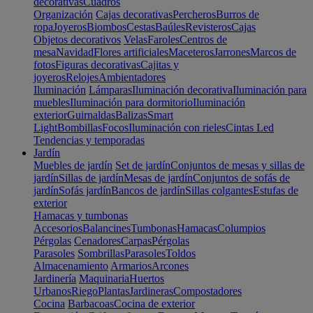
decorativas
Cuadros
Organización
Cajas decorativas
Percheros
Burros de
ropa
Joyeros
Biombos
Cestas
Baúles
Revisteros
Cajas
Objetos decorativos
Velas
Faroles
Centros de
mesa
Navidad
Flores artificiales
Maceteros
Jarrones
Marcos de
fotos
Figuras decorativas
Cajitas y
joyeros
Relojes
Ambientadores
Iluminación
Lámparas
Iluminación decorativa
Iluminación para
muebles
Iluminación para dormitorio
Iluminación
exterior
Guirnaldas
Balizas
Smart
Light
Bombillas
Focos
Iluminación con rieles
Cintas Led
Tendencias y temporadas
Jardín
Muebles de jardín
Set de jardín
Conjuntos de mesas y sillas de
jardín
Sillas de jardín
Mesas de jardín
Conjuntos de sofás de
jardín
Sofás jardín
Bancos de jardín
Sillas colgantes
Estufas de
exterior
Hamacas y tumbonas
Accesorios
Balancines
Tumbonas
Hamacas
Columpios
Pérgolas
Cenadores
Carpas
Pérgolas
Parasoles
Sombrillas
Parasoles
Toldos
Almacenamiento
Armarios
Arcones
Jardinería
Maquinaria
Huertos
Urbanos
Riego
Plantas
Jardineras
Compostadores
Cocina
Barbacoas
Cocina de exterior