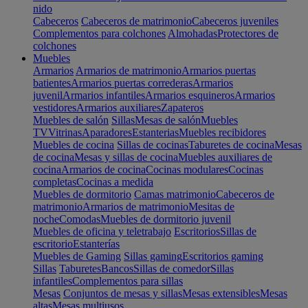
nido
Cabeceros
Cabeceros de matrimonio
Cabeceros juveniles
Complementos para colchones
Almohadas
Protectores de
colchones
Muebles
Armarios
Armarios de matrimonio
Armarios puertas
batientes
Armarios puertas correderas
Armarios
juvenil
Armarios infantiles
Armarios esquineros
Armarios
vestidores
Armarios auxiliares
Zapateros
Muebles de salón
Sillas
Mesas de salón
Muebles
TV
Vitrinas
Aparadores
Estanterias
Muebles recibidores
Muebles de cocina
Sillas de cocinas
Taburetes de cocina
Mesas
de cocina
Mesas y sillas de cocina
Muebles auxiliares de
cocina
Armarios de cocina
Cocinas modulares
Cocinas
completas
Cocinas a medida
Muebles de dormitorio
Camas matrimonio
Cabeceros de
matrimonio
Armarios de matrimonio
Mesitas de
noche
Comodas
Muebles de dormitorio juvenil
Muebles de oficina y teletrabajo
Escritorios
Sillas de
escritorio
Estanterías
Muebles de Gaming
Sillas gaming
Escritorios gaming
Sillas
Taburetes
Bancos
Sillas de comedor
Sillas
infantiles
Complementos para sillas
Mesas
Conjuntos de mesas y sillas
Mesas extensibles
Mesas
altas
Mesas multiusos