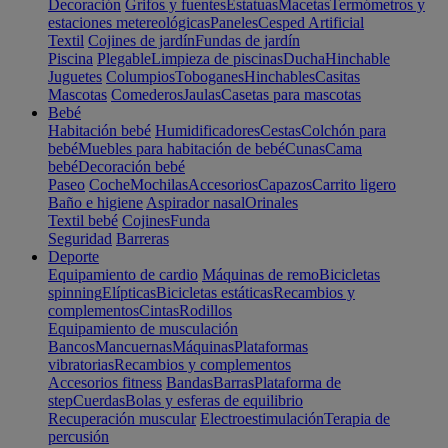
Decoración
Grifos y fuentes
Estatuas
Macetas
Termómetros y
estaciones metereológicas
Paneles
Cesped Artificial
Textil
Cojines de jardín
Fundas de jardín
Piscina
Plegable
Limpieza de piscinas
Ducha
Hinchable
Juguetes
Columpios
Toboganes
Hinchables
Casitas
Mascotas
Comederos
Jaulas
Casetas para mascotas
Bebé
Habitación bebé
Humidificadores
Cestas
Colchón para
bebé
Muebles para habitación de bebé
Cunas
Cama
bebé
Decoración bebé
Paseo
Coche
Mochilas
Accesorios
Capazos
Carrito ligero
Baño e higiene
Aspirador nasal
Orinales
Textil bebé
Cojines
Funda
Seguridad
Barreras
Deporte
Equipamiento de cardio
Máquinas de remo
Bicicletas
spinning
Elípticas
Bicicletas estáticas
Recambios y
complementos
Cintas
Rodillos
Equipamiento de musculación
Bancos
Mancuernas
Máquinas
Plataformas
vibratorias
Recambios y complementos
Accesorios fitness
Bandas
Barras
Plataforma de
step
Cuerdas
Bolas y esferas de equilibrio
Recuperación muscular
Electroestimulación
Terapia de
percusión