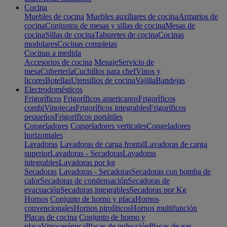
Cocina
Muebles de cocina
Muebles auxiliares de cocina
Armarios de
cocina
Conjuntos de mesas y sillas de cocina
Mesas de
cocina
Sillas de cocina
Taburetes de cocina
Cocinas
modulares
Cocinas completas
Cocinas a medida
Accesorios de cocina
Menaje
Servicio de
mesa
Cubertería
Cuchillos para chef
Vinos y
licores
Botellas
Utensilios de cocina
Vajilla
Bandejas
Electrodomésticos
Frigoríficos
Frigoríficos americanos
Frigoríficos
combi
Vinotecas
Frigoríficos integrables
Frigoríficos
pequeños
Frigoríficos portátiles
Congeladores
Congeladores verticales
Congeladores
horizontales
Lavadoras
Lavadoras de carga frontal
Lavadoras de carga
superior
Lavadoras - Secadoras
Lavadoras
integrables
Lavadoras por kg
Secadoras
Lavadoras - Secadoras
Secadoras con bomba de
calor
Secadoras de condensación
Secadoras de
evacuación
Secadoras integrables
Secadoras por Kg
Hornos
Conjunto de horno y placa
Hornos
convencionales
Hornos pirolíticos
Hornos multifunción
Placas de cocina
Conjunto de horno y
placa
Vitrocerámica
Placas de inducción
Placas de gas