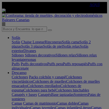
🔵Cambia tu electro con
-10% EXTRA
de descuento ☑️
AQUÍ
Baleares
Canarias
Sofás
Sofás
Chaise Longue
Rinconeras
Sofás cama
Sofás 2
plazas
Sofás 3 plazas
Sofás de piel
Sofás relax
Sofás
exterior
Divanes
Sillones
Sillones decorativos
Sillones relax
Sillones relax
levantapersonas
Puffs
Puffs decorativos
Puffs pera
Puffs reposapiés
Puffs con
almacenaje
Descanso
Colchones
Packs colchón y canapé
Colchones
viscoelásticos
Colchones de muelles
Colchones de muelles
ensacados
Colchones enrollados
Colchones de
espuma
Colchones para bebé
Colchones hinchables
Canapés y bases
Canapés
Base tapizadas
Somieres
Patas de
somieres
Camas
Camas de matrimonio
Camas dobles
Camas
individuales
Camas juveniles
Camas infantiles
Literas
Camas