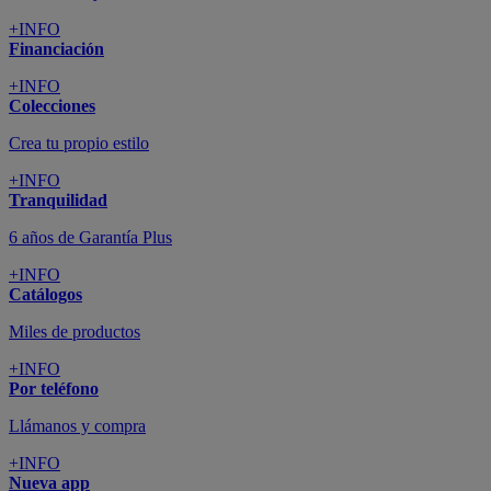
+INFO
Financiación
+INFO
Colecciones
Crea tu propio estilo
+INFO
Tranquilidad
6 años de Garantía Plus
+INFO
Catálogos
Miles de productos
+INFO
Por teléfono
Llámanos y compra
+INFO
Nueva app