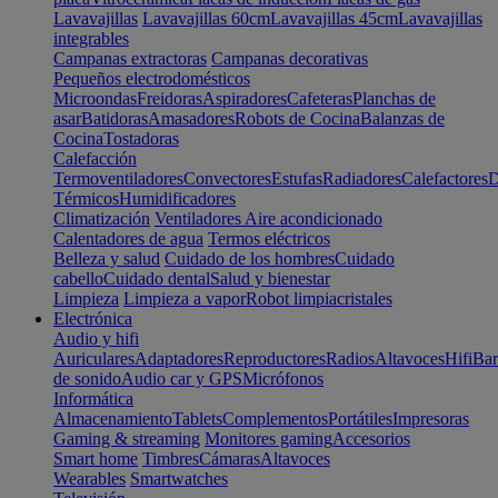
Lavavajillas
Lavavajillas 60cm
Lavavajillas 45cm
Lavavajillas
integrables
Campanas extractoras
Campanas decorativas
Pequeños electrodomésticos
Microondas
Freidoras
Aspiradores
Cafeteras
Planchas de
asar
Batidoras
Amasadores
Robots de Cocina
Balanzas de
Cocina
Tostadoras
Calefacción
Termoventiladores
Convectores
Estufas
Radiadores
Calefactores
D
Térmicos
Humidificadores
Climatización
Ventiladores
Aire acondicionado
Calentadores de agua
Termos eléctricos
Belleza y salud
Cuidado de los hombres
Cuidado
cabello
Cuidado dental
Salud y bienestar
Limpieza
Limpieza a vapor
Robot limpiacristales
Electrónica
Audio y hifi
Auriculares
Adaptadores
Reproductores
Radios
Altavoces
Hifi
Bar
de sonido
Audio car y GPS
Micrófonos
Informática
Almacenamiento
Tablets
Complementos
Portátiles
Impresoras
Gaming & streaming
Monitores gaming
Accesorios
Smart home
Timbres
Cámaras
Altavoces
Wearables
Smartwatches