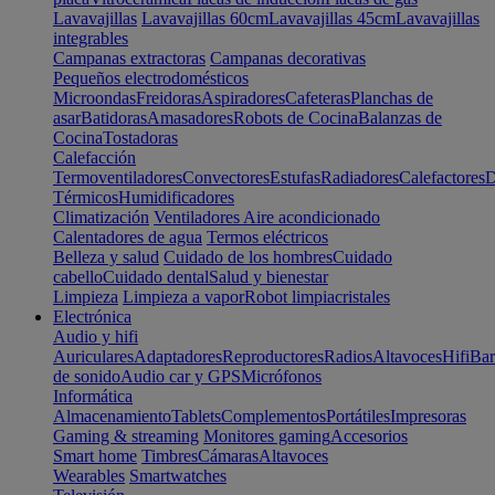
Lavavajillas
Lavavajillas 60cm
Lavavajillas 45cm
Lavavajillas
integrables
Campanas extractoras
Campanas decorativas
Pequeños electrodomésticos
Microondas
Freidoras
Aspiradores
Cafeteras
Planchas de
asar
Batidoras
Amasadores
Robots de Cocina
Balanzas de
Cocina
Tostadoras
Calefacción
Termoventiladores
Convectores
Estufas
Radiadores
Calefactores
D
Térmicos
Humidificadores
Climatización
Ventiladores
Aire acondicionado
Calentadores de agua
Termos eléctricos
Belleza y salud
Cuidado de los hombres
Cuidado
cabello
Cuidado dental
Salud y bienestar
Limpieza
Limpieza a vapor
Robot limpiacristales
Electrónica
Audio y hifi
Auriculares
Adaptadores
Reproductores
Radios
Altavoces
Hifi
Bar
de sonido
Audio car y GPS
Micrófonos
Informática
Almacenamiento
Tablets
Complementos
Portátiles
Impresoras
Gaming & streaming
Monitores gaming
Accesorios
Smart home
Timbres
Cámaras
Altavoces
Wearables
Smartwatches