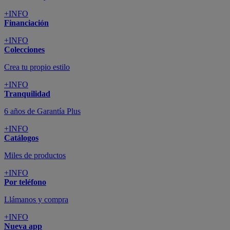
+INFO
Financiación
+INFO
Colecciones
Crea tu propio estilo
+INFO
Tranquilidad
6 años de Garantía Plus
+INFO
Catálogos
Miles de productos
+INFO
Por teléfono
Llámanos y compra
+INFO
Nueva app