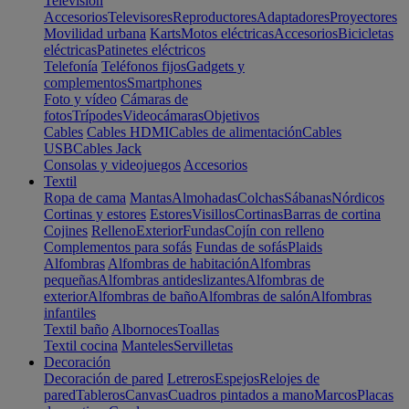
Televisión
Accesorios
Televisores
Reproductores
Adaptadores
Proyectores
Movilidad urbana
Karts
Motos eléctricas
Accesorios
Bicicletas
eléctricas
Patinetes eléctricos
Telefonía
Teléfonos fijos
Gadgets y
complementos
Smartphones
Foto y vídeo
Cámaras de
fotos
Trípodes
Videocámaras
Objetivos
Cables
Cables HDMI
Cables de alimentación
Cables
USB
Cables Jack
Consolas y videojuegos
Accesorios
Textil
Ropa de cama
Mantas
Almohadas
Colchas
Sábanas
Nórdicos
Cortinas y estores
Estores
Visillos
Cortinas
Barras de cortina
Cojines
Relleno
Exterior
Fundas
Cojín con relleno
Complementos para sofás
Fundas de sofás
Plaids
Alfombras
Alfombras de habitación
Alfombras
pequeñas
Alfombras antideslizantes
Alfombras de
exterior
Alfombras de baño
Alfombras de salón
Alfombras
infantiles
Textil baño
Albornoces
Toallas
Textil cocina
Manteles
Servilletas
Decoración
Decoración de pared
Letreros
Espejos
Relojes de
pared
Tableros
Canvas
Cuadros pintados a mano
Marcos
Placas