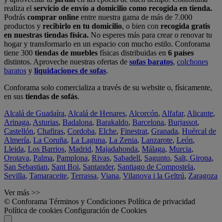
realiza el
servicio de envío a domicilio como recogida en tienda.
Podrás
comprar online
entre nuestra gama de más de 7.000
productos y
recibirlo en tu domicilio
, o bien con
recogida gratis
en nuestras tiendas física.
No esperes más para crear o renovar tu
hogar y transformarlo en un espacio con mucho estilo. Conforama
tiene 300
tiendas de muebles
físicas distribuidas en
6 países
distintos. Aproveche nuestras ofertas de
sofas baratos
,
colchones
baratos
y
liquidaciones de sofas
.
Conforama solo comercializa a través de su website o, físicamente,
en sus
tiendas de sofás
.
Alcalá de Guadaíra
,
Alcalá de Henares
,
Alcorcón
,
Alfafar
,
Alicante
,
Arinaga
,
Asturias
,
Badalona
,
Barakaldo
,
Barcelona
,
Burjassot
,
Castellón
,
Chafiras
,
Cordoba
,
Elche
,
Finestrat
,
Granada
,
Huércal de
Almería
,
La Coruña
,
La Laguna
,
La Zenia
,
Lanzarote
,
León
,
Lleida
,
Los Barrios
,
Madrid
,
Majadahonda
,
Málaga
,
Murcia
,
Orotava
,
Palma
,
Pamplona
,
Rivas
,
Sabadell
,
Sagunto
,
Salt, Girona
,
San Sebastian
,
Sant Boi
,
Santander
,
Santiago de Compostela
,
Sevilla
,
Tamaraceite
,
Terrassa
,
Viana
,
Vilanova i la Geltrú
,
Zaragoza
Ver más >>
© Conforama
Términos y Condiciones
Política de privacidad
Política de cookies
Configuración de Cookies