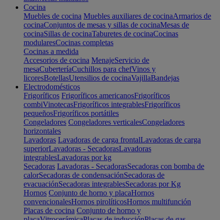
Cocina
Muebles de cocina
Muebles auxiliares de cocina
Armarios de
cocina
Conjuntos de mesas y sillas de cocina
Mesas de
cocina
Sillas de cocina
Taburetes de cocina
Cocinas
modulares
Cocinas completas
Cocinas a medida
Accesorios de cocina
Menaje
Servicio de
mesa
Cubertería
Cuchillos para chef
Vinos y
licores
Botellas
Utensilios de cocina
Vajilla
Bandejas
Electrodomésticos
Frigoríficos
Frigoríficos americanos
Frigoríficos
combi
Vinotecas
Frigoríficos integrables
Frigoríficos
pequeños
Frigoríficos portátiles
Congeladores
Congeladores verticales
Congeladores
horizontales
Lavadoras
Lavadoras de carga frontal
Lavadoras de carga
superior
Lavadoras - Secadoras
Lavadoras
integrables
Lavadoras por kg
Secadoras
Lavadoras - Secadoras
Secadoras con bomba de
calor
Secadoras de condensación
Secadoras de
evacuación
Secadoras integrables
Secadoras por Kg
Hornos
Conjunto de horno y placa
Hornos
convencionales
Hornos pirolíticos
Hornos multifunción
Placas de cocina
Conjunto de horno y
placa
Vitrocerámica
Placas de inducción
Placas de gas