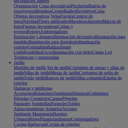
decorativas
Cuadros
Organización
Cajas decorativas
Percheros
Burros de
ropa
Joyeros
Biombos
Cestas
Baúles
Revisteros
Cajas
Objetos decorativos
Velas
Faroles
Centros de
mesa
Navidad
Flores artificiales
Maceteros
Jarrones
Marcos de
fotos
Figuras decorativas
Cajitas y
joyeros
Relojes
Ambientadores
Iluminación
Lámparas
Iluminación decorativa
Iluminación para
muebles
Iluminación para dormitorio
Iluminación
exterior
Guirnaldas
Balizas
Smart
Light
Bombillas
Focos
Iluminación con rieles
Cintas Led
Tendencias y temporadas
Jardín
Muebles de jardín
Set de jardín
Conjuntos de mesas y sillas de
jardín
Sillas de jardín
Mesas de jardín
Conjuntos de sofás de
jardín
Sofás jardín
Bancos de jardín
Sillas colgantes
Estufas de
exterior
Hamacas y tumbonas
Accesorios
Balancines
Tumbonas
Hamacas
Columpios
Pérgolas
Cenadores
Carpas
Pérgolas
Parasoles
Sombrillas
Parasoles
Toldos
Almacenamiento
Armarios
Arcones
Jardinería
Maquinaria
Huertos
Urbanos
Riego
Plantas
Jardineras
Compostadores
Cocina
Barbacoas
Cocina de exterior