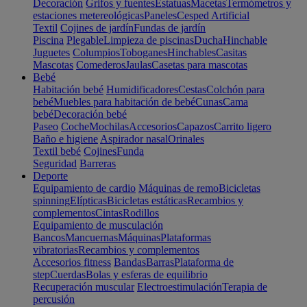
Decoración
Grifos y fuentes
Estatuas
Macetas
Termómetros y
estaciones metereológicas
Paneles
Cesped Artificial
Textil
Cojines de jardín
Fundas de jardín
Piscina
Plegable
Limpieza de piscinas
Ducha
Hinchable
Juguetes
Columpios
Toboganes
Hinchables
Casitas
Mascotas
Comederos
Jaulas
Casetas para mascotas
Bebé
Habitación bebé
Humidificadores
Cestas
Colchón para
bebé
Muebles para habitación de bebé
Cunas
Cama
bebé
Decoración bebé
Paseo
Coche
Mochilas
Accesorios
Capazos
Carrito ligero
Baño e higiene
Aspirador nasal
Orinales
Textil bebé
Cojines
Funda
Seguridad
Barreras
Deporte
Equipamiento de cardio
Máquinas de remo
Bicicletas
spinning
Elípticas
Bicicletas estáticas
Recambios y
complementos
Cintas
Rodillos
Equipamiento de musculación
Bancos
Mancuernas
Máquinas
Plataformas
vibratorias
Recambios y complementos
Accesorios fitness
Bandas
Barras
Plataforma de
step
Cuerdas
Bolas y esferas de equilibrio
Recuperación muscular
Electroestimulación
Terapia de
percusión