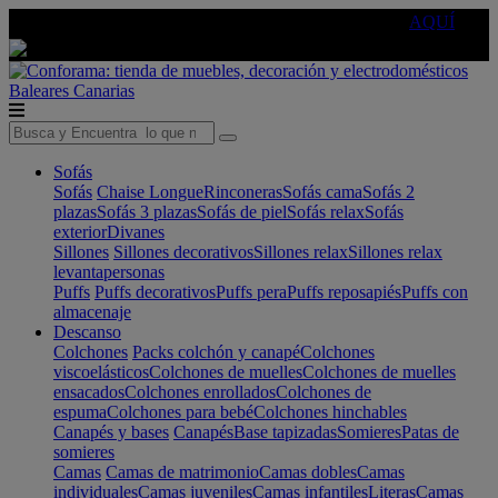
🔵Cambia tu electro con
-10% EXTRA
de descuento ☑️
AQUÍ
Baleares
Canarias
Sofás
Sofás
Chaise Longue
Rinconeras
Sofás cama
Sofás 2
plazas
Sofás 3 plazas
Sofás de piel
Sofás relax
Sofás
exterior
Divanes
Sillones
Sillones decorativos
Sillones relax
Sillones relax
levantapersonas
Puffs
Puffs decorativos
Puffs pera
Puffs reposapiés
Puffs con
almacenaje
Descanso
Colchones
Packs colchón y canapé
Colchones
viscoelásticos
Colchones de muelles
Colchones de muelles
ensacados
Colchones enrollados
Colchones de
espuma
Colchones para bebé
Colchones hinchables
Canapés y bases
Canapés
Base tapizadas
Somieres
Patas de
somieres
Camas
Camas de matrimonio
Camas dobles
Camas
individuales
Camas juveniles
Camas infantiles
Literas
Camas