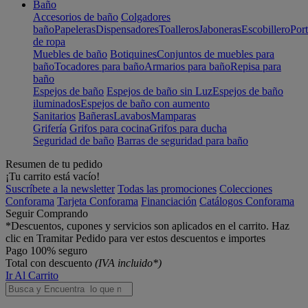
Baño
Accesorios de baño
Colgadores
baño
Papeleras
Dispensadores
Toalleros
Jaboneras
Escobillero
Port
de ropa
Muebles de baño
Botiquines
Conjuntos de muebles para
baño
Tocadores para baño
Armarios para baño
Repisa para
baño
Espejos de baño
Espejos de baño sin Luz
Espejos de baño
iluminados
Espejos de baño con aumento
Sanitarios
Bañeras
Lavabos
Mamparas
Grifería
Grifos para cocina
Grifos para ducha
Seguridad de baño
Barras de seguridad para baño
Resumen de tu pedido
¡Tu carrito está vacío!
Suscríbete a la newsletter
Todas las promociones
Colecciones
Conforama
Tarjeta Conforama
Financiación
Catálogos Conforama
Seguir Comprando
*Descuentos, cupones y servicios son aplicados en el carrito. Haz
clic en Tramitar Pedido para ver estos descuentos e importes
Pago 100% seguro
Total con descuento
(IVA incluido*)
Ir Al Carrito