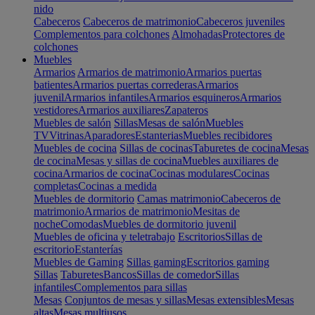
nido
Cabeceros
Cabeceros de matrimonio
Cabeceros juveniles
Complementos para colchones
Almohadas
Protectores de
colchones
Muebles
Armarios
Armarios de matrimonio
Armarios puertas
batientes
Armarios puertas correderas
Armarios
juvenil
Armarios infantiles
Armarios esquineros
Armarios
vestidores
Armarios auxiliares
Zapateros
Muebles de salón
Sillas
Mesas de salón
Muebles
TV
Vitrinas
Aparadores
Estanterias
Muebles recibidores
Muebles de cocina
Sillas de cocinas
Taburetes de cocina
Mesas
de cocina
Mesas y sillas de cocina
Muebles auxiliares de
cocina
Armarios de cocina
Cocinas modulares
Cocinas
completas
Cocinas a medida
Muebles de dormitorio
Camas matrimonio
Cabeceros de
matrimonio
Armarios de matrimonio
Mesitas de
noche
Comodas
Muebles de dormitorio juvenil
Muebles de oficina y teletrabajo
Escritorios
Sillas de
escritorio
Estanterías
Muebles de Gaming
Sillas gaming
Escritorios gaming
Sillas
Taburetes
Bancos
Sillas de comedor
Sillas
infantiles
Complementos para sillas
Mesas
Conjuntos de mesas y sillas
Mesas extensibles
Mesas
altas
Mesas multiusos