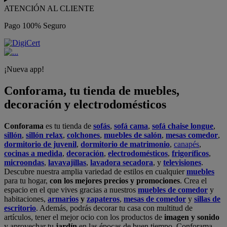
ATENCIÓN AL CLIENTE
Pago 100% Seguro
¡Nueva app!
Conforama, tu tienda de muebles,
decoración y electrodomésticos
Conforama
es tu tienda de
sofás
,
sofá cama
,
sofá chaise longue
,
sillón
,
sillón relax
,
colchones
,
muebles de salón
,
mesas comedor
,
dormitorio de juvenil
,
dormitorio de matrimonio
,
canapés
,
cocinas a medida
,
decoración
,
electrodomésticos
,
frigoríficos
,
microondas
,
lavavajillas
,
lavadora secadora
, y
televisiones
.
Descubre nuestra amplia variedad de estilos en cualquier
muebles
para tu hogar,
con los mejores precios y promociones
. Crea el
espacio en el que vives gracias a nuestros
muebles de comedor
y
habitaciones,
armarios
y
zapateros
,
mesas de comedor
y
sillas de
escritorio
. Además, podrás decorar tu casa con multitud de
artículos, tener el mejor ocio con los productos de
imagen y sonido
y aprovechar tu
jardín
en las épocas de buen tiempo. Conforama