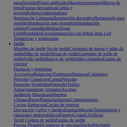
mesa
Navidad
Flores artificiales
Maceteros
Jarrones
Marcos de
fotos
Figuras decorativas
Cajitas y
joyeros
Relojes
Ambientadores
Iluminación
Lámparas
Iluminación decorativa
Iluminación para
muebles
Iluminación para dormitorio
Iluminación
exterior
Guirnaldas
Balizas
Smart
Light
Bombillas
Focos
Iluminación con rieles
Cintas Led
Tendencias y temporadas
Jardín
Muebles de jardín
Set de jardín
Conjuntos de mesas y sillas de
jardín
Sillas de jardín
Mesas de jardín
Conjuntos de sofás de
jardín
Sofás jardín
Bancos de jardín
Sillas colgantes
Estufas de
exterior
Hamacas y tumbonas
Accesorios
Balancines
Tumbonas
Hamacas
Columpios
Pérgolas
Cenadores
Carpas
Pérgolas
Parasoles
Sombrillas
Parasoles
Toldos
Almacenamiento
Armarios
Arcones
Jardinería
Maquinaria
Huertos
Urbanos
Riego
Plantas
Jardineras
Compostadores
Cocina
Barbacoas
Cocina de exterior
Decoración
Grifos y fuentes
Estatuas
Macetas
Termómetros y
estaciones metereológicas
Paneles
Cesped Artificial
Textil
Cojines de jardín
Fundas de jardín
Piscina
Plegable
Limpieza de piscinas
Ducha
Hinchable