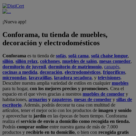
¡Nueva app!
Conforama, tu tienda de muebles,
decoración y electrodomésticos
Conforama
es tu tienda de
sofás
,
sofá cama
,
sofá chaise longue
,
sillón
,
sillón relax
,
colchones
,
muebles de salón
,
mesas comedor
,
dormitorio de juvenil
,
dormitorio de matrimonio
,
canapés
,
cocinas a medida
,
decoración
,
electrodomésticos
,
frigoríficos
,
microondas
,
lavavajillas
,
lavadora secadora
, y
televisiones
.
Descubre nuestra amplia variedad de estilos en cualquier
muebles
para tu hogar,
con los mejores precios y promociones
. Crea el
espacio en el que vives gracias a nuestros
muebles de comedor
y
habitaciones,
armarios
y
zapateros
,
mesas de comedor
y
sillas de
escritorio
. Además, podrás decorar tu casa con multitud de
artículos, tener el mejor ocio con los productos de
imagen y sonido
y aprovechar tu
jardín
en las épocas de buen tiempo. Conforama
realiza el
servicio de envío a domicilio como recogida en tienda.
Podrás
comprar online
entre nuestra gama de más de 7.000
productos y
recibirlo en tu domicilio
, o bien con
recogida gratis