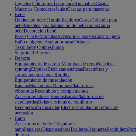
Juguetes
Columpios
Toboganes
Hinchables
Casitas
Mascotas
Comederos
Jaulas
Casetas para mascotas
Bebé
Habitación bebé
Humidificadores
Cestas
Colchón para
bebé
Muebles para habitación de bebé
Cunas
Cama
bebé
Decoración bebé
Paseo
Coche
Mochilas
Accesorios
Capazos
Carrito ligero
Baño e higiene
Aspirador nasal
Orinales
Textil bebé
Cojines
Funda
Seguridad
Barreras
Deporte
Equipamiento de cardio
Máquinas de remo
Bicicletas
spinning
Elípticas
Bicicletas estáticas
Recambios y
complementos
Cintas
Rodillos
Equipamiento de musculación
Bancos
Mancuernas
Máquinas
Plataformas
vibratorias
Recambios y complementos
Accesorios fitness
Bandas
Barras
Plataforma de
step
Cuerdas
Bolas y esferas de equilibrio
Recuperación muscular
Electroestimulación
Terapia de
percusión
Baño
Accesorios de baño
Colgadores
baño
Papeleras
Dispensadores
Toalleros
Jaboneras
Escobillero
Port
de ropa