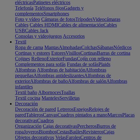
eléctricas
Patinetes eléctricos
Telefonía
Teléfonos fijos
Gadgets y
complementos
Smartphones
Foto y vídeo
Cámaras de fotos
Trípodes
Videocámaras
Cables
Cables HDMI
Cables de alimentación
Cables
USB
Cables Jack
Consolas y videojuegos
Accesorios
Textil
Ropa de cama
Mantas
Almohadas
Colchas
Sábanas
Nórdicos
Cortinas y estores
Estores
Visillos
Cortinas
Barras de cortina
Cojines
Relleno
Exterior
Fundas
Cojín con relleno
Complementos para sofás
Fundas de sofás
Plaids
Alfombras
Alfombras de habitación
Alfombras
pequeñas
Alfombras antideslizantes
Alfombras de
exterior
Alfombras de baño
Alfombras de salón
Alfombras
infantiles
Textil baño
Albornoces
Toallas
Textil cocina
Manteles
Servilletas
Decoración
Decoración de pared
Letreros
Espejos
Relojes de
pared
Tableros
Canvas
Cuadros pintados a mano
Marcos
Placas
decorativas
Cuadros
Organización
Cajas decorativas
Percheros
Burros de
ropa
Joyeros
Biombos
Cestas
Baúles
Revisteros
Cajas
Objetos decorativos
Velas
Faroles
Centros de