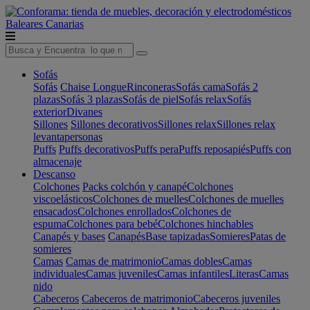
Baleares
Canarias
Sofás
Sofás
Chaise Longue
Rinconeras
Sofás cama
Sofás 2
plazas
Sofás 3 plazas
Sofás de piel
Sofás relax
Sofás
exterior
Divanes
Sillones
Sillones decorativos
Sillones relax
Sillones relax
levantapersonas
Puffs
Puffs decorativos
Puffs pera
Puffs reposapiés
Puffs con
almacenaje
Descanso
Colchones
Packs colchón y canapé
Colchones
viscoelásticos
Colchones de muelles
Colchones de muelles
ensacados
Colchones enrollados
Colchones de
espuma
Colchones para bebé
Colchones hinchables
Canapés y bases
Canapés
Base tapizadas
Somieres
Patas de
somieres
Camas
Camas de matrimonio
Camas dobles
Camas
individuales
Camas juveniles
Camas infantiles
Literas
Camas
nido
Cabeceros
Cabeceros de matrimonio
Cabeceros juveniles