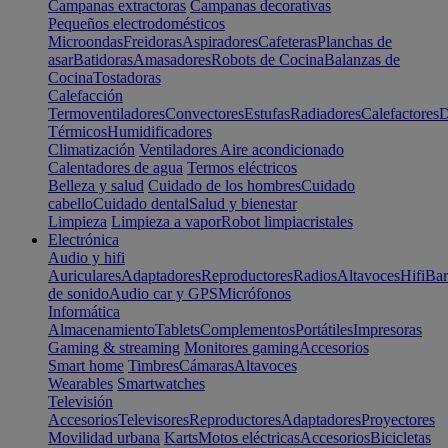
Campanas extractoras
Campanas decorativas
Pequeños electrodomésticos
Microondas
Freidoras
Aspiradores
Cafeteras
Planchas de
asar
Batidoras
Amasadores
Robots de Cocina
Balanzas de
Cocina
Tostadoras
Calefacción
Termoventiladores
Convectores
Estufas
Radiadores
Calefactores
D
Térmicos
Humidificadores
Climatización
Ventiladores
Aire acondicionado
Calentadores de agua
Termos eléctricos
Belleza y salud
Cuidado de los hombres
Cuidado
cabello
Cuidado dental
Salud y bienestar
Limpieza
Limpieza a vapor
Robot limpiacristales
Electrónica
Audio y hifi
Auriculares
Adaptadores
Reproductores
Radios
Altavoces
Hifi
Bar
de sonido
Audio car y GPS
Micrófonos
Informática
Almacenamiento
Tablets
Complementos
Portátiles
Impresoras
Gaming & streaming
Monitores gaming
Accesorios
Smart home
Timbres
Cámaras
Altavoces
Wearables
Smartwatches
Televisión
Accesorios
Televisores
Reproductores
Adaptadores
Proyectores
Movilidad urbana
Karts
Motos eléctricas
Accesorios
Bicicletas