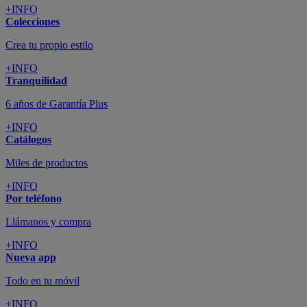
+INFO
Colecciones
Crea tu propio estilo
+INFO
Tranquilidad
6 años de Garantía Plus
+INFO
Catálogos
Miles de productos
+INFO
Por teléfono
Llámanos y compra
+INFO
Nueva app
Todo en tu móvil
+INFO