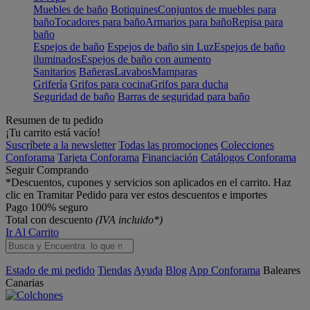
Muebles de baño
Botiquines
Conjuntos de muebles para
baño
Tocadores para baño
Armarios para baño
Repisa para
baño
Espejos de baño
Espejos de baño sin Luz
Espejos de baño
iluminados
Espejos de baño con aumento
Sanitarios
Bañeras
Lavabos
Mamparas
Grifería
Grifos para cocina
Grifos para ducha
Seguridad de baño
Barras de seguridad para baño
Resumen de tu pedido
¡Tu carrito está vacío!
Suscríbete a la newsletter
Todas las promociones
Colecciones
Conforama
Tarjeta Conforama
Financiación
Catálogos Conforama
Seguir Comprando
*Descuentos, cupones y servicios son aplicados en el carrito. Haz
clic en Tramitar Pedido para ver estos descuentos e importes
Pago 100% seguro
Total con descuento
(IVA incluido*)
Ir Al Carrito
Estado de mi pedido
Tiendas
Ayuda
Blog
App Conforama
Baleares
Canarias