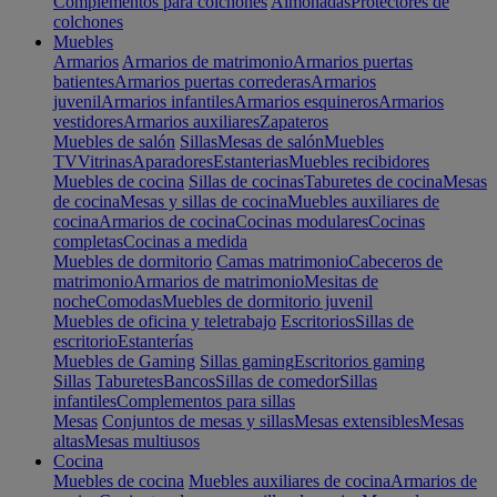
Complementos para colchones
Almohadas
Protectores de
colchones
Muebles
Armarios
Armarios de matrimonio
Armarios puertas
batientes
Armarios puertas correderas
Armarios
juvenil
Armarios infantiles
Armarios esquineros
Armarios
vestidores
Armarios auxiliares
Zapateros
Muebles de salón
Sillas
Mesas de salón
Muebles
TV
Vitrinas
Aparadores
Estanterias
Muebles recibidores
Muebles de cocina
Sillas de cocinas
Taburetes de cocina
Mesas
de cocina
Mesas y sillas de cocina
Muebles auxiliares de
cocina
Armarios de cocina
Cocinas modulares
Cocinas
completas
Cocinas a medida
Muebles de dormitorio
Camas matrimonio
Cabeceros de
matrimonio
Armarios de matrimonio
Mesitas de
noche
Comodas
Muebles de dormitorio juvenil
Muebles de oficina y teletrabajo
Escritorios
Sillas de
escritorio
Estanterías
Muebles de Gaming
Sillas gaming
Escritorios gaming
Sillas
Taburetes
Bancos
Sillas de comedor
Sillas
infantiles
Complementos para sillas
Mesas
Conjuntos de mesas y sillas
Mesas extensibles
Mesas
altas
Mesas multiusos
Cocina
Muebles de cocina
Muebles auxiliares de cocina
Armarios de