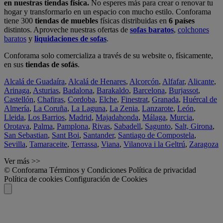
en nuestras tiendas física.
No esperes más para crear o renovar tu
hogar y transformarlo en un espacio con mucho estilo. Conforama
tiene 300
tiendas de muebles
físicas distribuidas en
6 países
distintos. Aproveche nuestras ofertas de
sofas baratos
,
colchones
baratos
y
liquidaciones de sofas
.
Conforama solo comercializa a través de su website o, físicamente,
en sus
tiendas de sofás
.
Alcalá de Guadaíra
,
Alcalá de Henares
,
Alcorcón
,
Alfafar
,
Alicante
,
Arinaga
,
Asturias
,
Badalona
,
Barakaldo
,
Barcelona
,
Burjassot
,
Castellón
,
Chafiras
,
Cordoba
,
Elche
,
Finestrat
,
Granada
,
Huércal de
Almería
,
La Coruña
,
La Laguna
,
La Zenia
,
Lanzarote
,
León
,
Lleida
,
Los Barrios
,
Madrid
,
Majadahonda
,
Málaga
,
Murcia
,
Orotava
,
Palma
,
Pamplona
,
Rivas
,
Sabadell
,
Sagunto
,
Salt, Girona
,
San Sebastian
,
Sant Boi
,
Santander
,
Santiago de Compostela
,
Sevilla
,
Tamaraceite
,
Terrassa
,
Viana
,
Vilanova i la Geltrú
,
Zaragoza
Ver más >>
© Conforama
Términos y Condiciones
Política de privacidad
Política de cookies
Configuración de Cookies