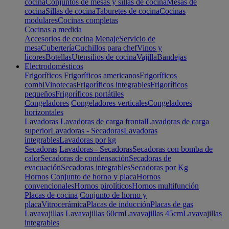
cocina
Conjuntos de mesas y sillas de cocina
Mesas de
cocina
Sillas de cocina
Taburetes de cocina
Cocinas
modulares
Cocinas completas
Cocinas a medida
Accesorios de cocina
Menaje
Servicio de
mesa
Cubertería
Cuchillos para chef
Vinos y
licores
Botellas
Utensilios de cocina
Vajilla
Bandejas
Electrodomésticos
Frigoríficos
Frigoríficos americanos
Frigoríficos
combi
Vinotecas
Frigoríficos integrables
Frigoríficos
pequeños
Frigoríficos portátiles
Congeladores
Congeladores verticales
Congeladores
horizontales
Lavadoras
Lavadoras de carga frontal
Lavadoras de carga
superior
Lavadoras - Secadoras
Lavadoras
integrables
Lavadoras por kg
Secadoras
Lavadoras - Secadoras
Secadoras con bomba de
calor
Secadoras de condensación
Secadoras de
evacuación
Secadoras integrables
Secadoras por Kg
Hornos
Conjunto de horno y placa
Hornos
convencionales
Hornos pirolíticos
Hornos multifunción
Placas de cocina
Conjunto de horno y
placa
Vitrocerámica
Placas de inducción
Placas de gas
Lavavajillas
Lavavajillas 60cm
Lavavajillas 45cm
Lavavajillas
integrables