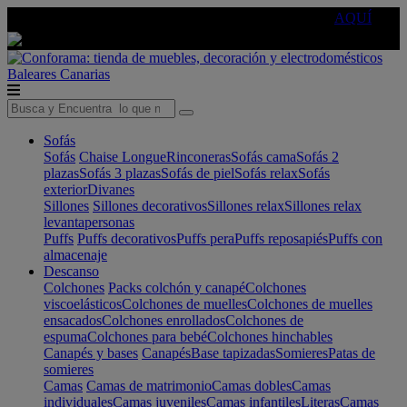
🔵Cambia tu electro con
-10% EXTRA
de descuento ☑️
AQUÍ
Baleares
Canarias
Sofás
Sofás
Chaise Longue
Rinconeras
Sofás cama
Sofás 2
plazas
Sofás 3 plazas
Sofás de piel
Sofás relax
Sofás
exterior
Divanes
Sillones
Sillones decorativos
Sillones relax
Sillones relax
levantapersonas
Puffs
Puffs decorativos
Puffs pera
Puffs reposapiés
Puffs con
almacenaje
Descanso
Colchones
Packs colchón y canapé
Colchones
viscoelásticos
Colchones de muelles
Colchones de muelles
ensacados
Colchones enrollados
Colchones de
espuma
Colchones para bebé
Colchones hinchables
Canapés y bases
Canapés
Base tapizadas
Somieres
Patas de
somieres
Camas
Camas de matrimonio
Camas dobles
Camas
individuales
Camas juveniles
Camas infantiles
Literas
Camas