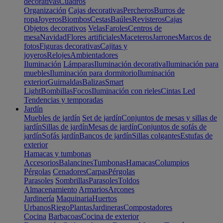
decorativas
Cuadros
Organización
Cajas decorativas
Percheros
Burros de
ropa
Joyeros
Biombos
Cestas
Baúles
Revisteros
Cajas
Objetos decorativos
Velas
Faroles
Centros de
mesa
Navidad
Flores artificiales
Maceteros
Jarrones
Marcos de
fotos
Figuras decorativas
Cajitas y
joyeros
Relojes
Ambientadores
Iluminación
Lámparas
Iluminación decorativa
Iluminación para
muebles
Iluminación para dormitorio
Iluminación
exterior
Guirnaldas
Balizas
Smart
Light
Bombillas
Focos
Iluminación con rieles
Cintas Led
Tendencias y temporadas
Jardín
Muebles de jardín
Set de jardín
Conjuntos de mesas y sillas de
jardín
Sillas de jardín
Mesas de jardín
Conjuntos de sofás de
jardín
Sofás jardín
Bancos de jardín
Sillas colgantes
Estufas de
exterior
Hamacas y tumbonas
Accesorios
Balancines
Tumbonas
Hamacas
Columpios
Pérgolas
Cenadores
Carpas
Pérgolas
Parasoles
Sombrillas
Parasoles
Toldos
Almacenamiento
Armarios
Arcones
Jardinería
Maquinaria
Huertos
Urbanos
Riego
Plantas
Jardineras
Compostadores
Cocina
Barbacoas
Cocina de exterior