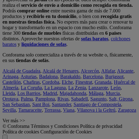
realiza el
servicio de envío a domicilio como recogida en tienda.
Podrás
comprar online
entre nuestra gama de más de 7.000
productos y
recibirlo en tu domicilio
, o bien con
recogida gratis
en nuestras tiendas física.
No esperes más para crear o renovar tu
hogar y transformarlo en un espacio con mucho estilo. Conforama
tiene 300
tiendas de muebles
físicas distribuidas en
6 países
distintos. Aproveche nuestras ofertas de
sofas baratos
,
colchones
baratos
y
liquidaciones de sofas
.
Conforama solo comercializa a través de su website o, físicamente,
en sus
tiendas de sofás
.
Alcalá de Guadaíra
,
Alcalá de Henares
,
Alcorcón
,
Alfafar
,
Alicante
,
Arinaga
,
Asturias
,
Badalona
,
Barakaldo
,
Barcelona
,
Burjassot
,
Castellón
,
Chafiras
,
Cordoba
,
Elche
,
Finestrat
,
Granada
,
Huércal de
Almería
,
La Coruña
,
La Laguna
,
La Zenia
,
Lanzarote
,
León
,
Lleida
,
Los Barrios
,
Madrid
,
Majadahonda
,
Málaga
,
Murcia
,
Orotava
,
Palma
,
Pamplona
,
Rivas
,
Sabadell
,
Sagunto
,
Salt, Girona
,
San Sebastian
,
Sant Boi
,
Santander
,
Santiago de Compostela
,
Sevilla
,
Tamaraceite
,
Terrassa
,
Viana
,
Vilanova i la Geltrú
,
Zaragoza
Ver más >>
© Conforama
Términos y Condiciones
Política de privacidad
Política de cookies
Configuración de Cookies