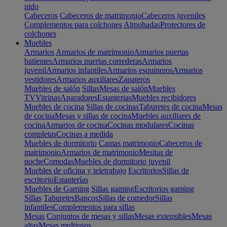
nido
Cabeceros
Cabeceros de matrimonio
Cabeceros juveniles
Complementos para colchones
Almohadas
Protectores de
colchones
Muebles
Armarios
Armarios de matrimonio
Armarios puertas
batientes
Armarios puertas correderas
Armarios
juvenil
Armarios infantiles
Armarios esquineros
Armarios
vestidores
Armarios auxiliares
Zapateros
Muebles de salón
Sillas
Mesas de salón
Muebles
TV
Vitrinas
Aparadores
Estanterias
Muebles recibidores
Muebles de cocina
Sillas de cocinas
Taburetes de cocina
Mesas
de cocina
Mesas y sillas de cocina
Muebles auxiliares de
cocina
Armarios de cocina
Cocinas modulares
Cocinas
completas
Cocinas a medida
Muebles de dormitorio
Camas matrimonio
Cabeceros de
matrimonio
Armarios de matrimonio
Mesitas de
noche
Comodas
Muebles de dormitorio juvenil
Muebles de oficina y teletrabajo
Escritorios
Sillas de
escritorio
Estanterías
Muebles de Gaming
Sillas gaming
Escritorios gaming
Sillas
Taburetes
Bancos
Sillas de comedor
Sillas
infantiles
Complementos para sillas
Mesas
Conjuntos de mesas y sillas
Mesas extensibles
Mesas
altas
Mesas multiusos