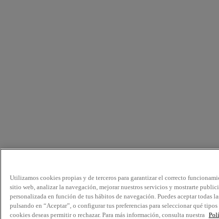
Utilizamos cookies propias y de terceros para garantizar el correcto funcionami
sitio web, analizar la navegación, mejorar nuestros servicios y mostrarte public
personalizada en función de tus hábitos de navegación. Puedes aceptar todas la
pulsando en “Aceptar”, o configurar tus preferencias para seleccionar qué tipos
cookies deseas permitir o rechazar. Para más información, consulta nuestra
Pol