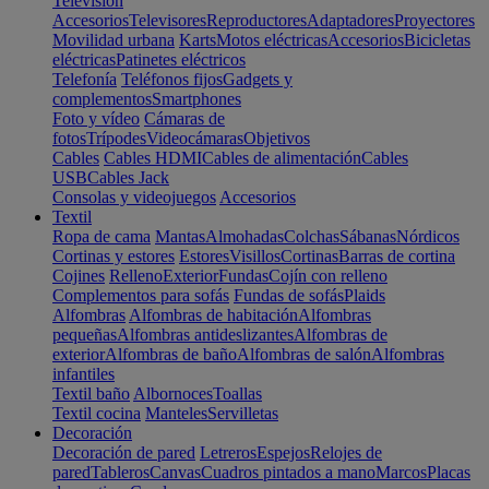
Televisión
Accesorios
Televisores
Reproductores
Adaptadores
Proyectores
Movilidad urbana
Karts
Motos eléctricas
Accesorios
Bicicletas
eléctricas
Patinetes eléctricos
Telefonía
Teléfonos fijos
Gadgets y
complementos
Smartphones
Foto y vídeo
Cámaras de
fotos
Trípodes
Videocámaras
Objetivos
Cables
Cables HDMI
Cables de alimentación
Cables
USB
Cables Jack
Consolas y videojuegos
Accesorios
Textil
Ropa de cama
Mantas
Almohadas
Colchas
Sábanas
Nórdicos
Cortinas y estores
Estores
Visillos
Cortinas
Barras de cortina
Cojines
Relleno
Exterior
Fundas
Cojín con relleno
Complementos para sofás
Fundas de sofás
Plaids
Alfombras
Alfombras de habitación
Alfombras
pequeñas
Alfombras antideslizantes
Alfombras de
exterior
Alfombras de baño
Alfombras de salón
Alfombras
infantiles
Textil baño
Albornoces
Toallas
Textil cocina
Manteles
Servilletas
Decoración
Decoración de pared
Letreros
Espejos
Relojes de
pared
Tableros
Canvas
Cuadros pintados a mano
Marcos
Placas