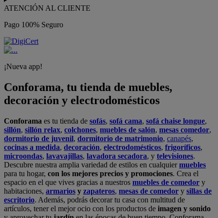
ATENCIÓN AL CLIENTE
Pago 100% Seguro
¡Nueva app!
Conforama, tu tienda de muebles,
decoración y electrodomésticos
Conforama
es tu tienda de
sofás
,
sofá cama
,
sofá chaise longue
,
sillón
,
sillón relax
,
colchones
,
muebles de salón
,
mesas comedor
,
dormitorio de juvenil
,
dormitorio de matrimonio
,
canapés
,
cocinas a medida
,
decoración
,
electrodomésticos
,
frigoríficos
,
microondas
,
lavavajillas
,
lavadora secadora
, y
televisiones
.
Descubre nuestra amplia variedad de estilos en cualquier
muebles
para tu hogar,
con los mejores precios y promociones
. Crea el
espacio en el que vives gracias a nuestros
muebles de comedor
y
habitaciones,
armarios
y
zapateros
,
mesas de comedor
y
sillas de
escritorio
. Además, podrás decorar tu casa con multitud de
artículos, tener el mejor ocio con los productos de
imagen y sonido
y aprovechar tu
jardín
en las épocas de buen tiempo. Conforama