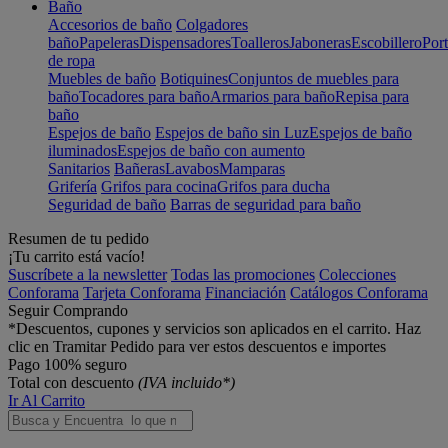
Baño
Accesorios de baño
Colgadores
baño
Papeleras
Dispensadores
Toalleros
Jaboneras
Escobillero
Port
de ropa
Muebles de baño
Botiquines
Conjuntos de muebles para
baño
Tocadores para baño
Armarios para baño
Repisa para
baño
Espejos de baño
Espejos de baño sin Luz
Espejos de baño
iluminados
Espejos de baño con aumento
Sanitarios
Bañeras
Lavabos
Mamparas
Grifería
Grifos para cocina
Grifos para ducha
Seguridad de baño
Barras de seguridad para baño
Resumen de tu pedido
¡Tu carrito está vacío!
Suscríbete a la newsletter
Todas las promociones
Colecciones
Conforama
Tarjeta Conforama
Financiación
Catálogos Conforama
Seguir Comprando
*Descuentos, cupones y servicios son aplicados en el carrito. Haz
clic en Tramitar Pedido para ver estos descuentos e importes
Pago 100% seguro
Total con descuento
(IVA incluido*)
Ir Al Carrito