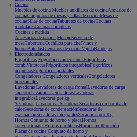
Cocina
Muebles de cocina
Muebles auxiliares de cocina
Armarios de
cocina
Conjuntos de mesas y sillas de cocina
Mesas de
cocina
Sillas de cocina
Taburetes de cocina
Cocinas
modulares
Cocinas completas
Cocinas a medida
Accesorios de cocina
Menaje
Servicio de
mesa
Cubertería
Cuchillos para chef
Vinos y
licores
Botellas
Utensilios de cocina
Vajilla
Bandejas
Electrodomésticos
Frigoríficos
Frigoríficos americanos
Frigoríficos
combi
Vinotecas
Frigoríficos integrables
Frigoríficos
pequeños
Frigoríficos portátiles
Congeladores
Congeladores verticales
Congeladores
horizontales
Lavadoras
Lavadoras de carga frontal
Lavadoras de carga
superior
Lavadoras - Secadoras
Lavadoras
integrables
Lavadoras por kg
Secadoras
Lavadoras - Secadoras
Secadoras con bomba de
calor
Secadoras de condensación
Secadoras de
evacuación
Secadoras integrables
Secadoras por Kg
Hornos
Conjunto de horno y placa
Hornos
convencionales
Hornos pirolíticos
Hornos multifunción
Placas de cocina
Conjunto de horno y
placa
Vitrocerámica
Placas de inducción
Placas de gas