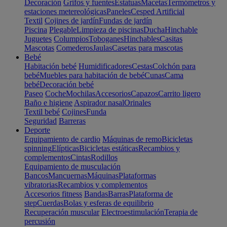
Decoración
Grifos y fuentes
Estatuas
Macetas
Termómetros y
estaciones metereológicas
Paneles
Cesped Artificial
Textil
Cojines de jardín
Fundas de jardín
Piscina
Plegable
Limpieza de piscinas
Ducha
Hinchable
Juguetes
Columpios
Toboganes
Hinchables
Casitas
Mascotas
Comederos
Jaulas
Casetas para mascotas
Bebé
Habitación bebé
Humidificadores
Cestas
Colchón para
bebé
Muebles para habitación de bebé
Cunas
Cama
bebé
Decoración bebé
Paseo
Coche
Mochilas
Accesorios
Capazos
Carrito ligero
Baño e higiene
Aspirador nasal
Orinales
Textil bebé
Cojines
Funda
Seguridad
Barreras
Deporte
Equipamiento de cardio
Máquinas de remo
Bicicletas
spinning
Elípticas
Bicicletas estáticas
Recambios y
complementos
Cintas
Rodillos
Equipamiento de musculación
Bancos
Mancuernas
Máquinas
Plataformas
vibratorias
Recambios y complementos
Accesorios fitness
Bandas
Barras
Plataforma de
step
Cuerdas
Bolas y esferas de equilibrio
Recuperación muscular
Electroestimulación
Terapia de
percusión