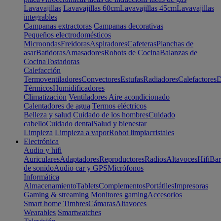
Lavavajillas
Lavavajillas 60cm
Lavavajillas 45cm
Lavavajillas
integrables
Campanas extractoras
Campanas decorativas
Pequeños electrodomésticos
Microondas
Freidoras
Aspiradores
Cafeteras
Planchas de
asar
Batidoras
Amasadores
Robots de Cocina
Balanzas de
Cocina
Tostadoras
Calefacción
Termoventiladores
Convectores
Estufas
Radiadores
Calefactores
D
Térmicos
Humidificadores
Climatización
Ventiladores
Aire acondicionado
Calentadores de agua
Termos eléctricos
Belleza y salud
Cuidado de los hombres
Cuidado
cabello
Cuidado dental
Salud y bienestar
Limpieza
Limpieza a vapor
Robot limpiacristales
Electrónica
Audio y hifi
Auriculares
Adaptadores
Reproductores
Radios
Altavoces
Hifi
Bar
de sonido
Audio car y GPS
Micrófonos
Informática
Almacenamiento
Tablets
Complementos
Portátiles
Impresoras
Gaming & streaming
Monitores gaming
Accesorios
Smart home
Timbres
Cámaras
Altavoces
Wearables
Smartwatches