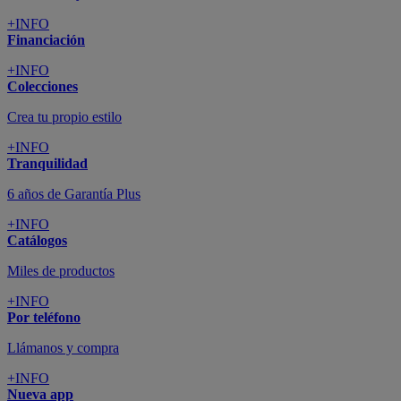
+INFO
Financiación
+INFO
Colecciones
Crea tu propio estilo
+INFO
Tranquilidad
6 años de Garantía Plus
+INFO
Catálogos
Miles de productos
+INFO
Por teléfono
Llámanos y compra
+INFO
Nueva app