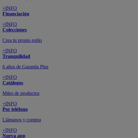
+INFO
Financiación
+INFO
Colecciones
Crea tu propio estilo
+INFO
Tranquilidad
6 años de Garantía Plus
+INFO
Catálogos
Miles de productos
+INFO
Por teléfono
Llámanos y compra
+INFO
Nueva app