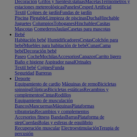
Decoración
Grifos y fuentes
Estatuas
Macetas
Termómetros y
estaciones metereológicas
Paneles
Cesped Artificial
Textil
Cojines de jardín
Fundas de jardín
Piscina
Plegable
Limpieza de piscinas
Ducha
Hinchable
Juguetes
Columpios
Toboganes
Hinchables
Casitas
Mascotas
Comederos
Jaulas
Casetas para mascotas
Bebé
Habitación bebé
Humidificadores
Cestas
Colchón para
bebé
Muebles para habitación de bebé
Cunas
Cama
bebé
Decoración bebé
Paseo
Coche
Mochilas
Accesorios
Capazos
Carrito ligero
Baño e higiene
Aspirador nasal
Orinales
Textil bebé
Cojines
Funda
Seguridad
Barreras
Deporte
Equipamiento de cardio
Máquinas de remo
Bicicletas
spinning
Elípticas
Bicicletas estáticas
Recambios y
complementos
Cintas
Rodillos
Equipamiento de musculación
Bancos
Mancuernas
Máquinas
Plataformas
vibratorias
Recambios y complementos
Accesorios fitness
Bandas
Barras
Plataforma de
step
Cuerdas
Bolas y esferas de equilibrio
Recuperación muscular
Electroestimulación
Terapia de
percusión