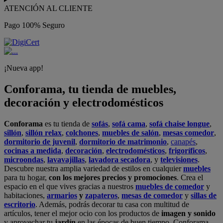
ATENCIÓN AL CLIENTE
Pago 100% Seguro
¡Nueva app!
Conforama, tu tienda de muebles,
decoración y electrodomésticos
Conforama
es tu tienda de
sofás
,
sofá cama
,
sofá chaise longue
,
sillón
,
sillón relax
,
colchones
,
muebles de salón
,
mesas comedor
,
dormitorio de juvenil
,
dormitorio de matrimonio
,
canapés
,
cocinas a medida
,
decoración
,
electrodomésticos
,
frigoríficos
,
microondas
,
lavavajillas
,
lavadora secadora
, y
televisiones
.
Descubre nuestra amplia variedad de estilos en cualquier
muebles
para tu hogar,
con los mejores precios y promociones
. Crea el
espacio en el que vives gracias a nuestros
muebles de comedor
y
habitaciones,
armarios
y
zapateros
,
mesas de comedor
y
sillas de
escritorio
. Además, podrás decorar tu casa con multitud de
artículos, tener el mejor ocio con los productos de
imagen y sonido
y aprovechar tu
jardín
en las épocas de buen tiempo. Conforama