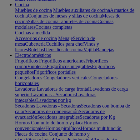
Cocina
Muebles de cocina
Muebles auxiliares de cocina
Armarios de
cocina
Conjuntos de mesas y sillas de cocina
Mesas de
cocina
Sillas de cocina
Taburetes de cocina
Cocinas
modulares
Cocinas completas
Cocinas a medida
Accesorios de cocina
Menaje
Servicio de
mesa
Cubertería
Cuchillos para chef
Vinos y
licores
Botellas
Utensilios de cocina
Vajilla
Bandejas
Electrodomésticos
Frigoríficos
Frigoríficos americanos
Frigoríficos
combi
Vinotecas
Frigoríficos integrables
Frigoríficos
pequeños
Frigoríficos portátiles
Congeladores
Congeladores verticales
Congeladores
horizontales
Lavadoras
Lavadoras de carga frontal
Lavadoras de carga
superior
Lavadoras - Secadoras
Lavadoras
integrables
Lavadoras por kg
Secadoras
Lavadoras - Secadoras
Secadoras con bomba de
calor
Secadoras de condensación
Secadoras de
evacuación
Secadoras integrables
Secadoras por Kg
Hornos
Conjunto de horno y placa
Hornos
convencionales
Hornos pirolíticos
Hornos multifunción
Placas de cocina
Conjunto de horno y
placa
Vitrocerámica
Placas de inducción
Placas de gas