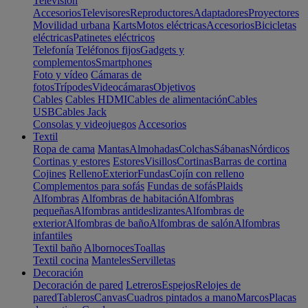
Televisión
Accesorios
Televisores
Reproductores
Adaptadores
Proyectores
Movilidad urbana
Karts
Motos eléctricas
Accesorios
Bicicletas
eléctricas
Patinetes eléctricos
Telefonía
Teléfonos fijos
Gadgets y
complementos
Smartphones
Foto y vídeo
Cámaras de
fotos
Trípodes
Videocámaras
Objetivos
Cables
Cables HDMI
Cables de alimentación
Cables
USB
Cables Jack
Consolas y videojuegos
Accesorios
Textil
Ropa de cama
Mantas
Almohadas
Colchas
Sábanas
Nórdicos
Cortinas y estores
Estores
Visillos
Cortinas
Barras de cortina
Cojines
Relleno
Exterior
Fundas
Cojín con relleno
Complementos para sofás
Fundas de sofás
Plaids
Alfombras
Alfombras de habitación
Alfombras
pequeñas
Alfombras antideslizantes
Alfombras de
exterior
Alfombras de baño
Alfombras de salón
Alfombras
infantiles
Textil baño
Albornoces
Toallas
Textil cocina
Manteles
Servilletas
Decoración
Decoración de pared
Letreros
Espejos
Relojes de
pared
Tableros
Canvas
Cuadros pintados a mano
Marcos
Placas