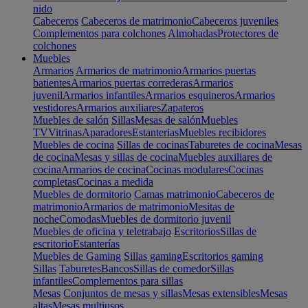
nido
Cabeceros
Cabeceros de matrimonio
Cabeceros juveniles
Complementos para colchones
Almohadas
Protectores de
colchones
Muebles
Armarios
Armarios de matrimonio
Armarios puertas
batientes
Armarios puertas correderas
Armarios
juvenil
Armarios infantiles
Armarios esquineros
Armarios
vestidores
Armarios auxiliares
Zapateros
Muebles de salón
Sillas
Mesas de salón
Muebles
TV
Vitrinas
Aparadores
Estanterias
Muebles recibidores
Muebles de cocina
Sillas de cocinas
Taburetes de cocina
Mesas
de cocina
Mesas y sillas de cocina
Muebles auxiliares de
cocina
Armarios de cocina
Cocinas modulares
Cocinas
completas
Cocinas a medida
Muebles de dormitorio
Camas matrimonio
Cabeceros de
matrimonio
Armarios de matrimonio
Mesitas de
noche
Comodas
Muebles de dormitorio juvenil
Muebles de oficina y teletrabajo
Escritorios
Sillas de
escritorio
Estanterías
Muebles de Gaming
Sillas gaming
Escritorios gaming
Sillas
Taburetes
Bancos
Sillas de comedor
Sillas
infantiles
Complementos para sillas
Mesas
Conjuntos de mesas y sillas
Mesas extensibles
Mesas
altas
Mesas multiusos