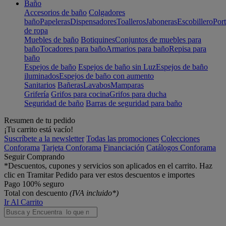
Baño
Accesorios de baño
Colgadores
baño
Papeleras
Dispensadores
Toalleros
Jaboneras
Escobillero
Port
de ropa
Muebles de baño
Botiquines
Conjuntos de muebles para
baño
Tocadores para baño
Armarios para baño
Repisa para
baño
Espejos de baño
Espejos de baño sin Luz
Espejos de baño
iluminados
Espejos de baño con aumento
Sanitarios
Bañeras
Lavabos
Mamparas
Grifería
Grifos para cocina
Grifos para ducha
Seguridad de baño
Barras de seguridad para baño
Resumen de tu pedido
¡Tu carrito está vacío!
Suscríbete a la newsletter
Todas las promociones
Colecciones
Conforama
Tarjeta Conforama
Financiación
Catálogos Conforama
Seguir Comprando
*Descuentos, cupones y servicios son aplicados en el carrito. Haz
clic en Tramitar Pedido para ver estos descuentos e importes
Pago 100% seguro
Total con descuento
(IVA incluido*)
Ir Al Carrito