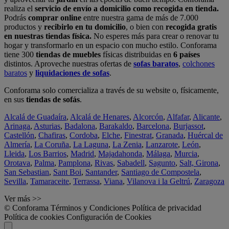
realiza el
servicio de envío a domicilio como recogida en tienda.
Podrás
comprar online
entre nuestra gama de más de 7.000
productos y
recibirlo en tu domicilio
, o bien con
recogida gratis
en nuestras tiendas física.
No esperes más para crear o renovar tu
hogar y transformarlo en un espacio con mucho estilo. Conforama
tiene 300
tiendas de muebles
físicas distribuidas en
6 países
distintos. Aproveche nuestras ofertas de
sofas baratos
,
colchones
baratos
y
liquidaciones de sofas
.
Conforama solo comercializa a través de su website o, físicamente,
en sus
tiendas de sofás
.
Alcalá de Guadaíra
,
Alcalá de Henares
,
Alcorcón
,
Alfafar
,
Alicante
,
Arinaga
,
Asturias
,
Badalona
,
Barakaldo
,
Barcelona
,
Burjassot
,
Castellón
,
Chafiras
,
Cordoba
,
Elche
,
Finestrat
,
Granada
,
Huércal de
Almería
,
La Coruña
,
La Laguna
,
La Zenia
,
Lanzarote
,
León
,
Lleida
,
Los Barrios
,
Madrid
,
Majadahonda
,
Málaga
,
Murcia
,
Orotava
,
Palma
,
Pamplona
,
Rivas
,
Sabadell
,
Sagunto
,
Salt, Girona
,
San Sebastian
,
Sant Boi
,
Santander
,
Santiago de Compostela
,
Sevilla
,
Tamaraceite
,
Terrassa
,
Viana
,
Vilanova i la Geltrú
,
Zaragoza
Ver más >>
© Conforama
Términos y Condiciones
Política de privacidad
Política de cookies
Configuración de Cookies