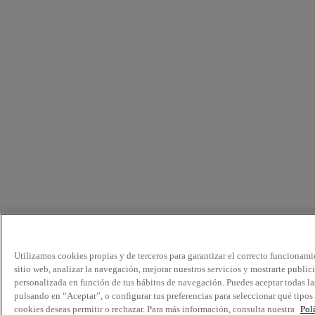
Utilizamos cookies propias y de terceros para garantizar el correcto funcionami
sitio web, analizar la navegación, mejorar nuestros servicios y mostrarte public
personalizada en función de tus hábitos de navegación. Puedes aceptar todas la
pulsando en “Aceptar”, o configurar tus preferencias para seleccionar qué tipos
cookies deseas permitir o rechazar. Para más información, consulta nuestra
Pol