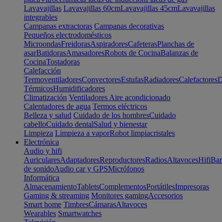
Lavavajillas
Lavavajillas 60cm
Lavavajillas 45cm
Lavavajillas
integrables
Campanas extractoras
Campanas decorativas
Pequeños electrodomésticos
Microondas
Freidoras
Aspiradores
Cafeteras
Planchas de
asar
Batidoras
Amasadores
Robots de Cocina
Balanzas de
Cocina
Tostadoras
Calefacción
Termoventiladores
Convectores
Estufas
Radiadores
Calefactores
D
Térmicos
Humidificadores
Climatización
Ventiladores
Aire acondicionado
Calentadores de agua
Termos eléctricos
Belleza y salud
Cuidado de los hombres
Cuidado
cabello
Cuidado dental
Salud y bienestar
Limpieza
Limpieza a vapor
Robot limpiacristales
Electrónica
Audio y hifi
Auriculares
Adaptadores
Reproductores
Radios
Altavoces
Hifi
Bar
de sonido
Audio car y GPS
Micrófonos
Informática
Almacenamiento
Tablets
Complementos
Portátiles
Impresoras
Gaming & streaming
Monitores gaming
Accesorios
Smart home
Timbres
Cámaras
Altavoces
Wearables
Smartwatches