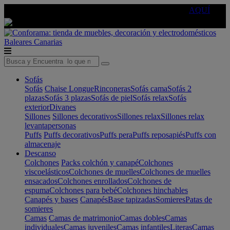
🔵Cambia tu electro con
-10% EXTRA
de descuento ☑️
AQUÍ
Baleares
Canarias
Sofás
Sofás
Chaise Longue
Rinconeras
Sofás cama
Sofás 2
plazas
Sofás 3 plazas
Sofás de piel
Sofás relax
Sofás
exterior
Divanes
Sillones
Sillones decorativos
Sillones relax
Sillones relax
levantapersonas
Puffs
Puffs decorativos
Puffs pera
Puffs reposapiés
Puffs con
almacenaje
Descanso
Colchones
Packs colchón y canapé
Colchones
viscoelásticos
Colchones de muelles
Colchones de muelles
ensacados
Colchones enrollados
Colchones de
espuma
Colchones para bebé
Colchones hinchables
Canapés y bases
Canapés
Base tapizadas
Somieres
Patas de
somieres
Camas
Camas de matrimonio
Camas dobles
Camas
individuales
Camas juveniles
Camas infantiles
Literas
Camas