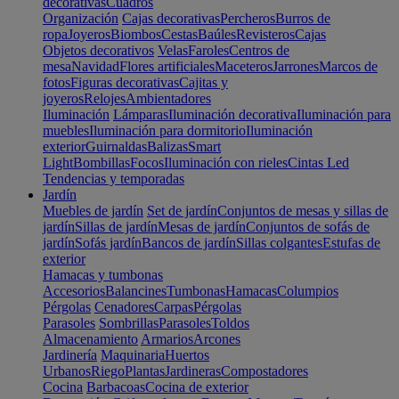
decorativas
Cuadros
Organización
Cajas decorativas
Percheros
Burros de
ropa
Joyeros
Biombos
Cestas
Baúles
Revisteros
Cajas
Objetos decorativos
Velas
Faroles
Centros de
mesa
Navidad
Flores artificiales
Maceteros
Jarrones
Marcos de
fotos
Figuras decorativas
Cajitas y
joyeros
Relojes
Ambientadores
Iluminación
Lámparas
Iluminación decorativa
Iluminación para
muebles
Iluminación para dormitorio
Iluminación
exterior
Guirnaldas
Balizas
Smart
Light
Bombillas
Focos
Iluminación con rieles
Cintas Led
Tendencias y temporadas
Jardín
Muebles de jardín
Set de jardín
Conjuntos de mesas y sillas de
jardín
Sillas de jardín
Mesas de jardín
Conjuntos de sofás de
jardín
Sofás jardín
Bancos de jardín
Sillas colgantes
Estufas de
exterior
Hamacas y tumbonas
Accesorios
Balancines
Tumbonas
Hamacas
Columpios
Pérgolas
Cenadores
Carpas
Pérgolas
Parasoles
Sombrillas
Parasoles
Toldos
Almacenamiento
Armarios
Arcones
Jardinería
Maquinaria
Huertos
Urbanos
Riego
Plantas
Jardineras
Compostadores
Cocina
Barbacoas
Cocina de exterior