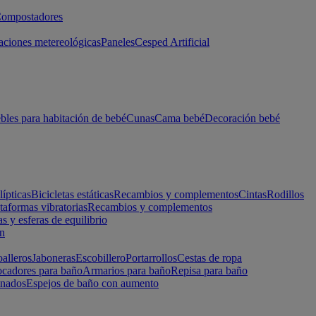
ompostadores
aciones metereológicas
Paneles
Cesped Artificial
les para habitación de bebé
Cunas
Cama bebé
Decoración bebé
lípticas
Bicicletas estáticas
Recambios y complementos
Cintas
Rodillos
taformas vibratorias
Recambios y complementos
s y esferas de equilibrio
ón
alleros
Jaboneras
Escobillero
Portarrollos
Cestas de ropa
cadores para baño
Armarios para baño
Repisa para baño
inados
Espejos de baño con aumento