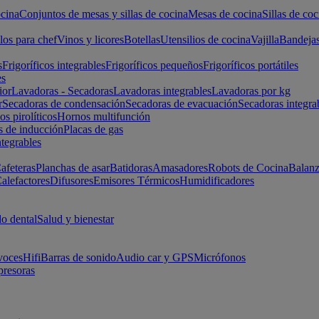
cina
Conjuntos de mesas y sillas de cocina
Mesas de cocina
Sillas de coc
los para chef
Vinos y licores
Botellas
Utensilios de cocina
Vajilla
Bandeja
s
Frigoríficos integrables
Frigoríficos pequeños
Frigoríficos portátiles
es
ior
Lavadoras - Secadoras
Lavadoras integrables
Lavadoras por kg
r
Secadoras de condensación
Secadoras de evacuación
Secadoras integra
s pirolíticos
Hornos multifunción
s de inducción
Placas de gas
ntegrables
afeteras
Planchas de asar
Batidoras
Amasadores
Robots de Cocina
Balanz
alefactores
Difusores
Emisores Térmicos
Humidificadores
o dental
Salud y bienestar
voces
Hifi
Barras de sonido
Audio car y GPS
Micrófonos
presoras