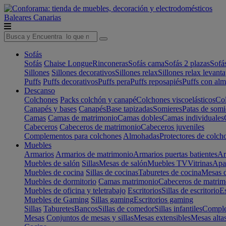
Baleares
Canarias
Sofás
Sofás
Chaise Longue
Rinconeras
Sofás cama
Sofás 2 plazas
Sofá
Sillones
Sillones decorativos
Sillones relax
Sillones relax levant
Puffs
Puffs decorativos
Puffs pera
Puffs reposapiés
Puffs con al
Descanso
Colchones
Packs colchón y canapé
Colchones viscoelásticos
Col
Canapés y bases
Canapés
Base tapizadas
Somieres
Patas de somi
Camas
Camas de matrimonio
Camas dobles
Camas individuales
Cabeceros
Cabeceros de matrimonio
Cabeceros juveniles
Complementos para colchones
Almohadas
Protectores de colch
Muebles
Armarios
Armarios de matrimonio
Armarios puertas batientes
Ar
Muebles de salón
Sillas
Mesas de salón
Muebles TV
Vitrinas
Apa
Muebles de cocina
Sillas de cocinas
Taburetes de cocina
Mesas d
Muebles de dormitorio
Camas matrimonio
Cabeceros de matrim
Muebles de oficina y teletrabajo
Escritorios
Sillas de escritorio
Es
Muebles de Gaming
Sillas gaming
Escritorios gaming
Sillas
Taburetes
Bancos
Sillas de comedor
Sillas infantiles
Complem
Mesas
Conjuntos de mesas y sillas
Mesas extensibles
Mesas alta