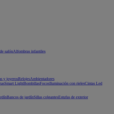
de salón
Alfombras infantiles
as y joyeros
Relojes
Ambientadores
zas
Smart Light
Bombillas
Focos
Iluminación con rieles
Cintas Led
ardín
Bancos de jardín
Sillas colgantes
Estufas de exterior