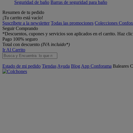
Seguridad de baño
Barras de seguridad para baño
Resumen de tu pedido
¡Tu carrito está vacío!
Suscríbete a la newsletter
Todas las promociones
Colecciones Confo
Seguir Comprando
*Descuentos, cupones y servicios son aplicados en el carrito. Haz cli
Pago 100% seguro
Total con descuento
(IVA incluido*)
Ir Al Carrito
Estado de mi pedido
Tiendas
Ayuda
Blog
App Conforama
Baleares
C