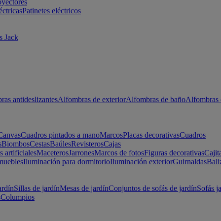
oyectores
éctricas
Patinetes eléctricos
s Jack
ras antideslizantes
Alfombras de exterior
Alfombras de baño
Alfombras 
Canvas
Cuadros pintados a mano
Marcos
Placas decorativas
Cuadros
s
Biombos
Cestas
Baúles
Revisteros
Cajas
s artificiales
Maceteros
Jarrones
Marcos de fotos
Figuras decorativas
Cajit
muebles
Iluminación para dormitorio
Iluminación exterior
Guirnaldas
Bali
ardín
Sillas de jardín
Mesas de jardín
Conjuntos de sofás de jardín
Sofás j
s
Columpios