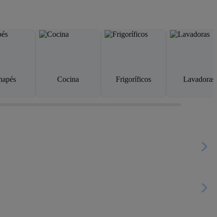
napés
Cocina
Frigoríficos
Lavadoras