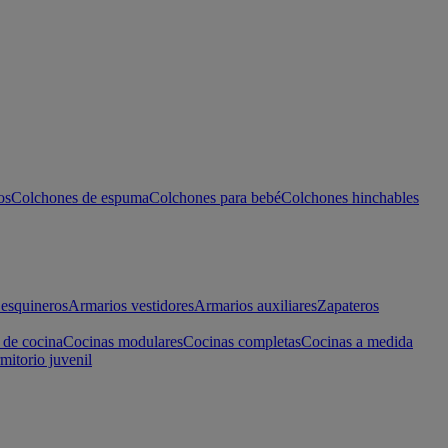
os
Colchones de espuma
Colchones para bebé
Colchones hinchables
esquineros
Armarios vestidores
Armarios auxiliares
Zapateros
 de cocina
Cocinas modulares
Cocinas completas
Cocinas a medida
mitorio juvenil