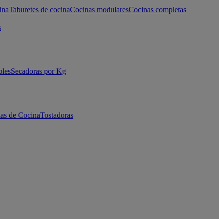
ina
Taburetes de cocina
Cocinas modulares
Cocinas completas
s
bles
Secadoras por Kg
as de Cocina
Tostadoras