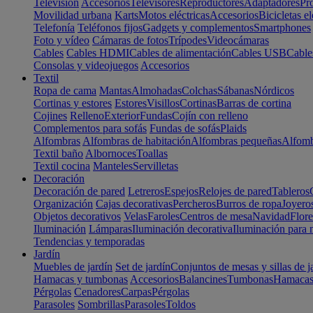
Televisión
Accesorios
Televisores
Reproductores
Adaptadores
Pr
Movilidad urbana
Karts
Motos eléctricas
Accesorios
Bicicletas el
Telefonía
Teléfonos fijos
Gadgets y complementos
Smartphones
Foto y vídeo
Cámaras de fotos
Trípodes
Videocámaras
Cables
Cables HDMI
Cables de alimentación
Cables USB
Cable
Consolas y videojuegos
Accesorios
Textil
Ropa de cama
Mantas
Almohadas
Colchas
Sábanas
Nórdicos
Cortinas y estores
Estores
Visillos
Cortinas
Barras de cortina
Cojines
Relleno
Exterior
Fundas
Cojín con relleno
Complementos para sofás
Fundas de sofás
Plaids
Alfombras
Alfombras de habitación
Alfombras pequeñas
Alfomb
Textil baño
Albornoces
Toallas
Textil cocina
Manteles
Servilletas
Decoración
Decoración de pared
Letreros
Espejos
Relojes de pared
Tableros
Organización
Cajas decorativas
Percheros
Burros de ropa
Joyero
Objetos decorativos
Velas
Faroles
Centros de mesa
Navidad
Flore
Iluminación
Lámparas
Iluminación decorativa
Iluminación para 
Tendencias y temporadas
Jardín
Muebles de jardín
Set de jardín
Conjuntos de mesas y sillas de j
Hamacas y tumbonas
Accesorios
Balancines
Tumbonas
Hamaca
Pérgolas
Cenadores
Carpas
Pérgolas
Parasoles
Sombrillas
Parasoles
Toldos