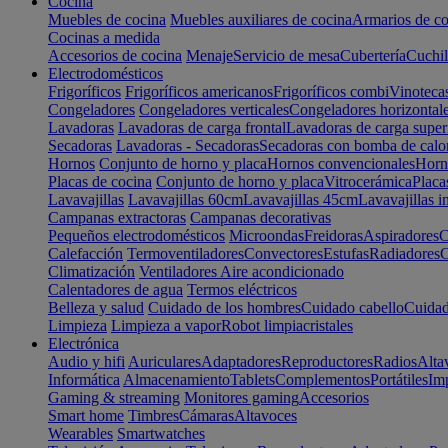
Cocina
Muebles de cocina
Muebles auxiliares de cocina
Armarios de co
Cocinas a medida
Accesorios de cocina
Menaje
Servicio de mesa
Cubertería
Cuchil
Electrodomésticos
Frigoríficos
Frigoríficos americanos
Frigoríficos combi
Vinoteca
Congeladores
Congeladores verticales
Congeladores horizontal
Lavadoras
Lavadoras de carga frontal
Lavadoras de carga super
Secadoras
Lavadoras - Secadoras
Secadoras con bomba de calo
Hornos
Conjunto de horno y placa
Hornos convencionales
Horno
Placas de cocina
Conjunto de horno y placa
Vitrocerámica
Placa
Lavavajillas
Lavavajillas 60cm
Lavavajillas 45cm
Lavavajillas i
Campanas extractoras
Campanas decorativas
Pequeños electrodomésticos
Microondas
Freidoras
Aspiradores
C
Calefacción
Termoventiladores
Convectores
Estufas
Radiadores
C
Climatización
Ventiladores
Aire acondicionado
Calentadores de agua
Termos eléctricos
Belleza y salud
Cuidado de los hombres
Cuidado cabello
Cuidad
Limpieza
Limpieza a vapor
Robot limpiacristales
Electrónica
Audio y hifi
Auriculares
Adaptadores
Reproductores
Radios
Alta
Informática
Almacenamiento
Tablets
Complementos
Portátiles
Im
Gaming & streaming
Monitores gaming
Accesorios
Smart home
Timbres
Cámaras
Altavoces
Wearables
Smartwatches