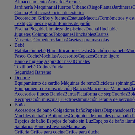
Almacenamiento
Armarios
Arcones
Jardinería
Maquinaria
Huertos Urbanos
Riego
Plantas
Jardineras
C
Cocina
Barbacoas
Cocina de exterior
Decoración
Grifos y fuentes
Estatuas
Macetas
Termómetros y est
Textil
Cojines de jardín
Fundas de jardín
Piscina
Plegable
Limpieza de piscinas
Ducha
Hinchable
Juguetes
Columpios
Toboganes
Hinchables
Casitas
Mascotas
Comederos
Jaulas
Casetas para mascotas
Bebé
Habitación bebé
Humidificadores
Cestas
Colchón para bebé
Mueb
Paseo
Coche
Mochilas
Accesorios
Capazos
Carrito ligero
Baño e higiene
Aspirador nasal
Orinales
Textil bebé
Cojines
Funda
Seguridad
Barreras
Deporte
Equipamiento de cardio
Máquinas de remo
Bicicletas spinning
E
Equipamiento de musculación
Bancos
Mancuernas
Máquinas
Pla
Accesorios fitness
Bandas
Barras
Plataforma de step
Cuerdas
Bola
Recuperación muscular
Electroestimulación
Terapia de percusi
Baño
Accesorios de baño
Colgadores baño
Papeleras
Dispensadores
To
Muebles de baño
Botiquines
Conjuntos de muebles para baño
To
Espejos de baño
Espejos de baño sin Luz
Espejos de baño ilum
Sanitarios
Bañeras
Lavabos
Mamparas
Grifería
Grifos para cocina
Grifos para ducha