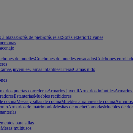
s 3 plazas
Sofás de piel
Sofás relax
Sofás exterior
Divanes
apersonas
macenaje
chones de muelles
Colchones de muelles ensacados
Colchones enrollad
eres
Camas juveniles
Camas infantiles
Literas
Camas nido
ones
marios puertas correderas
Armarios juvenil
Armarios infantiles
Armarios 
radores
Estanterias
Muebles recibidores
e cocina
Mesas y sillas de cocina
Muebles auxiliares de cocina
Armarios
onio
Armarios de matrimonio
Mesitas de noche
Comodas
Muebles de dor
tanterías
entos para sillas
s
Mesas multiusos