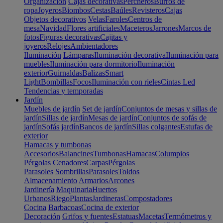
Organización
Cajas decorativas
Percheros
Burros de
ropa
Joyeros
Biombos
Cestas
Baúles
Revisteros
Cajas
Objetos decorativos
Velas
Faroles
Centros de
mesa
Navidad
Flores artificiales
Maceteros
Jarrones
Marcos de
fotos
Figuras decorativas
Cajitas y
joyeros
Relojes
Ambientadores
Iluminación
Lámparas
Iluminación decorativa
Iluminación para
muebles
Iluminación para dormitorio
Iluminación
exterior
Guirnaldas
Balizas
Smart
Light
Bombillas
Focos
Iluminación con rieles
Cintas Led
Tendencias y temporadas
Jardín
Muebles de jardín
Set de jardín
Conjuntos de mesas y sillas de
jardín
Sillas de jardín
Mesas de jardín
Conjuntos de sofás de
jardín
Sofás jardín
Bancos de jardín
Sillas colgantes
Estufas de
exterior
Hamacas y tumbonas
Accesorios
Balancines
Tumbonas
Hamacas
Columpios
Pérgolas
Cenadores
Carpas
Pérgolas
Parasoles
Sombrillas
Parasoles
Toldos
Almacenamiento
Armarios
Arcones
Jardinería
Maquinaria
Huertos
Urbanos
Riego
Plantas
Jardineras
Compostadores
Cocina
Barbacoas
Cocina de exterior
Decoración
Grifos y fuentes
Estatuas
Macetas
Termómetros y