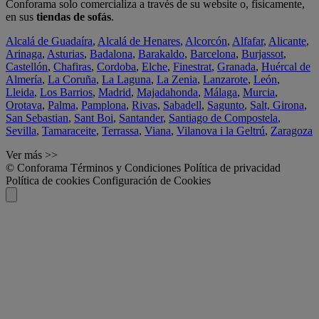
Conforama solo comercializa a través de su website o, físicamente,
en sus
tiendas de sofás
.
Alcalá de Guadaíra
,
Alcalá de Henares
,
Alcorcón
,
Alfafar
,
Alicante
,
Arinaga
,
Asturias
,
Badalona
,
Barakaldo
,
Barcelona
,
Burjassot
,
Castellón
,
Chafiras
,
Cordoba
,
Elche
,
Finestrat
,
Granada
,
Huércal de
Almería
,
La Coruña
,
La Laguna
,
La Zenia
,
Lanzarote
,
León
,
Lleida
,
Los Barrios
,
Madrid
,
Majadahonda
,
Málaga
,
Murcia
,
Orotava
,
Palma
,
Pamplona
,
Rivas
,
Sabadell
,
Sagunto
,
Salt, Girona
,
San Sebastian
,
Sant Boi
,
Santander
,
Santiago de Compostela
,
Sevilla
,
Tamaraceite
,
Terrassa
,
Viana
,
Vilanova i la Geltrú
,
Zaragoza
Ver más >>
© Conforama
Términos y Condiciones
Política de privacidad
Política de cookies
Configuración de Cookies