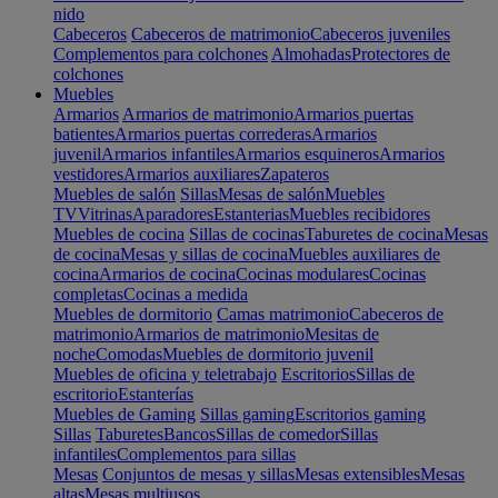
nido
Cabeceros
Cabeceros de matrimonio
Cabeceros juveniles
Complementos para colchones
Almohadas
Protectores de
colchones
Muebles
Armarios
Armarios de matrimonio
Armarios puertas
batientes
Armarios puertas correderas
Armarios
juvenil
Armarios infantiles
Armarios esquineros
Armarios
vestidores
Armarios auxiliares
Zapateros
Muebles de salón
Sillas
Mesas de salón
Muebles
TV
Vitrinas
Aparadores
Estanterias
Muebles recibidores
Muebles de cocina
Sillas de cocinas
Taburetes de cocina
Mesas
de cocina
Mesas y sillas de cocina
Muebles auxiliares de
cocina
Armarios de cocina
Cocinas modulares
Cocinas
completas
Cocinas a medida
Muebles de dormitorio
Camas matrimonio
Cabeceros de
matrimonio
Armarios de matrimonio
Mesitas de
noche
Comodas
Muebles de dormitorio juvenil
Muebles de oficina y teletrabajo
Escritorios
Sillas de
escritorio
Estanterías
Muebles de Gaming
Sillas gaming
Escritorios gaming
Sillas
Taburetes
Bancos
Sillas de comedor
Sillas
infantiles
Complementos para sillas
Mesas
Conjuntos de mesas y sillas
Mesas extensibles
Mesas
altas
Mesas multiusos