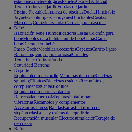
estaciones metereológicas
Paneles
Cesped Artificial
Textil
Cojines de jardín
Fundas de jardín
Piscina
Plegable
Limpieza de piscinas
Ducha
Hinchable
Juguetes
Columpios
Toboganes
Hinchables
Casitas
Mascotas
Comederos
Jaulas
Casetas para mascotas
Bebé
Habitación bebé
Humidificadores
Cestas
Colchón para
bebé
Muebles para habitación de bebé
Cunas
Cama
bebé
Decoración bebé
Paseo
Coche
Mochilas
Accesorios
Capazos
Carrito ligero
Baño e higiene
Aspirador nasal
Orinales
Textil bebé
Cojines
Funda
Seguridad
Barreras
Deporte
Equipamiento de cardio
Máquinas de remo
Bicicletas
spinning
Elípticas
Bicicletas estáticas
Recambios y
complementos
Cintas
Rodillos
Equipamiento de musculación
Bancos
Mancuernas
Máquinas
Plataformas
vibratorias
Recambios y complementos
Accesorios fitness
Bandas
Barras
Plataforma de
step
Cuerdas
Bolas y esferas de equilibrio
Recuperación muscular
Electroestimulación
Terapia de
percusión
Baño