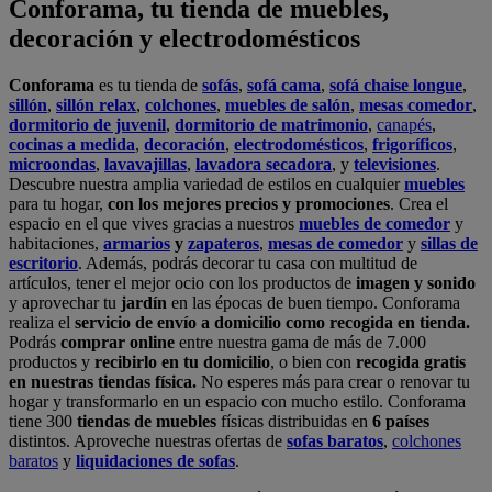
Conforama, tu tienda de muebles,
decoración y electrodomésticos
Conforama
es tu tienda de
sofás
,
sofá cama
,
sofá chaise longue
,
sillón
,
sillón relax
,
colchones
,
muebles de salón
,
mesas comedor
,
dormitorio de juvenil
,
dormitorio de matrimonio
,
canapés
,
cocinas a medida
,
decoración
,
electrodomésticos
,
frigoríficos
,
microondas
,
lavavajillas
,
lavadora secadora
, y
televisiones
.
Descubre nuestra amplia variedad de estilos en cualquier
muebles
para tu hogar,
con los mejores precios y promociones
. Crea el
espacio en el que vives gracias a nuestros
muebles de comedor
y
habitaciones,
armarios
y
zapateros
,
mesas de comedor
y
sillas de
escritorio
. Además, podrás decorar tu casa con multitud de
artículos, tener el mejor ocio con los productos de
imagen y sonido
y aprovechar tu
jardín
en las épocas de buen tiempo. Conforama
realiza el
servicio de envío a domicilio como recogida en tienda.
Podrás
comprar online
entre nuestra gama de más de 7.000
productos y
recibirlo en tu domicilio
, o bien con
recogida gratis
en nuestras tiendas física.
No esperes más para crear o renovar tu
hogar y transformarlo en un espacio con mucho estilo. Conforama
tiene 300
tiendas de muebles
físicas distribuidas en
6 países
distintos. Aproveche nuestras ofertas de
sofas baratos
,
colchones
baratos
y
liquidaciones de sofas
.