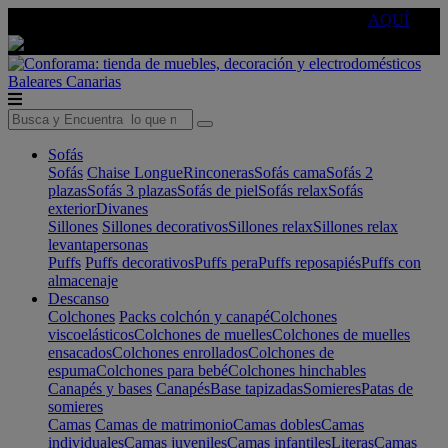
🔵Cambia tu electro con
-10% EXTRA
de descuento ☑️
AQUÍ
Baleares
Canarias
Sofás
Sofás
Chaise Longue
Rinconeras
Sofás cama
Sofás 2
plazas
Sofás 3 plazas
Sofás de piel
Sofás relax
Sofás
exterior
Divanes
Sillones
Sillones decorativos
Sillones relax
Sillones relax
levantapersonas
Puffs
Puffs decorativos
Puffs pera
Puffs reposapiés
Puffs con
almacenaje
Descanso
Colchones
Packs colchón y canapé
Colchones
viscoelásticos
Colchones de muelles
Colchones de muelles
ensacados
Colchones enrollados
Colchones de
espuma
Colchones para bebé
Colchones hinchables
Canapés y bases
Canapés
Base tapizadas
Somieres
Patas de
somieres
Camas
Camas de matrimonio
Camas dobles
Camas
individuales
Camas juveniles
Camas infantiles
Literas
Camas