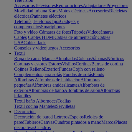
Televisión
Accesorios
Televisores
Reproductores
Adaptadores
Proyectores
Movilidad urbana
Karts
Motos eléctricas
Accesorios
Bicicletas
eléctricas
Patinetes eléctricos
Telefonía
Teléfonos fijos
Gadgets y
complementos
Smartphones
Foto y vídeo
Cámaras de fotos
Trípodes
Videocámaras
Cables
Cables HDMI
Cables de alimentación
Cables
USB
Cables Jack
Consolas y videojuegos
Accesorios
Textil
Ropa de cama
Mantas
Almohadas
Colchas
Sábanas
Nórdicos
Cortinas y estores
Estores
Visillos
Cortinas
Barras de cortina
Cojines
Relleno
Exterior
Fundas
Cojín con relleno
Complementos para sofás
Fundas de sofás
Plaids
Alfombras
Alfombras de habitación
Alfombras
pequeñas
Alfombras antideslizantes
Alfombras de
exterior
Alfombras de baño
Alfombras de salón
Alfombras
infantiles
Textil baño
Albornoces
Toallas
Textil cocina
Manteles
Servilletas
Decoración
Decoración de pared
Letreros
Espejos
Relojes de
pared
Tableros
Canvas
Cuadros pintados a mano
Marcos
Placas
decorativas
Cuadros