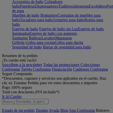
Accesorios de baño
Colgadores
baño
Papeleras
Dispensadores
Toalleros
Jaboneras
Escobillero
Port
de ropa
Muebles de baño
Botiquines
Conjuntos de muebles para
baño
Tocadores para baño
Armarios para baño
Repisa para
baño
Espejos de baño
Espejos de baño sin Luz
Espejos de baño
iluminados
Espejos de baño con aumento
Sanitarios
Bañeras
Lavabos
Mamparas
Grifería
Grifos para cocina
Grifos para ducha
Seguridad de baño
Barras de seguridad para baño
Resumen de tu pedido
¡Tu carrito está vacío!
Suscríbete a la newsletter
Todas las promociones
Colecciones
Conforama
Tarjeta Conforama
Financiación
Catálogos Conforama
Seguir Comprando
*Descuentos, cupones y servicios son aplicados en el carrito. Haz
clic en Tramitar Pedido para ver estos descuentos e importes
Pago 100% seguro
Total con descuento
(IVA incluido*)
Ir Al Carrito
Estado de mi pedido
Tiendas
Ayuda
Blog
App Conforama
Baleares