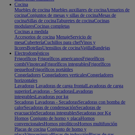
Cocina
Muebles de cocina
Muebles auxiliares de cocina
Armarios de
cocina
Conjuntos de mesas y sillas de cocina
Mesas de
cocina
Sillas de cocina
Taburetes de cocina
Cocinas
modulares
Cocinas completas
Cocinas a medida
Accesorios de cocina
Menaje
Servicio de
mesa
Cubertería
Cuchillos para chef
Vinos y
licores
Botellas
Utensilios de cocina
Vajilla
Bandejas
Electrodomésticos
Frigoríficos
Frigoríficos americanos
Frigoríficos
combi
Vinotecas
Frigoríficos integrables
Frigoríficos
pequeños
Frigoríficos portátiles
Congeladores
Congeladores verticales
Congeladores
horizontales
Lavadoras
Lavadoras de carga frontal
Lavadoras de carga
superior
Lavadoras - Secadoras
Lavadoras
integrables
Lavadoras por kg
Secadoras
Lavadoras - Secadoras
Secadoras con bomba de
calor
Secadoras de condensación
Secadoras de
evacuación
Secadoras integrables
Secadoras por Kg
Hornos
Conjunto de horno y placa
Hornos
convencionales
Hornos pirolíticos
Hornos multifunción
Placas de cocina
Conjunto de horno y
placa
Vitrocerámica
Placas de inducción
Placas de gas