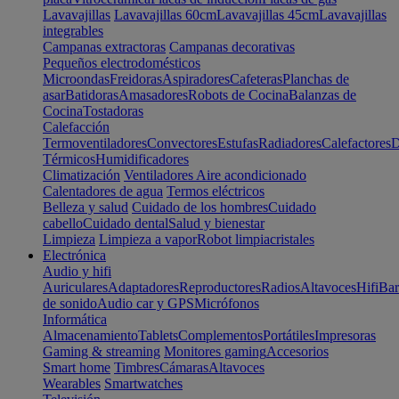
Lavavajillas
Lavavajillas 60cm
Lavavajillas 45cm
Lavavajillas
integrables
Campanas extractoras
Campanas decorativas
Pequeños electrodomésticos
Microondas
Freidoras
Aspiradores
Cafeteras
Planchas de
asar
Batidoras
Amasadores
Robots de Cocina
Balanzas de
Cocina
Tostadoras
Calefacción
Termoventiladores
Convectores
Estufas
Radiadores
Calefactores
D
Térmicos
Humidificadores
Climatización
Ventiladores
Aire acondicionado
Calentadores de agua
Termos eléctricos
Belleza y salud
Cuidado de los hombres
Cuidado
cabello
Cuidado dental
Salud y bienestar
Limpieza
Limpieza a vapor
Robot limpiacristales
Electrónica
Audio y hifi
Auriculares
Adaptadores
Reproductores
Radios
Altavoces
Hifi
Bar
de sonido
Audio car y GPS
Micrófonos
Informática
Almacenamiento
Tablets
Complementos
Portátiles
Impresoras
Gaming & streaming
Monitores gaming
Accesorios
Smart home
Timbres
Cámaras
Altavoces
Wearables
Smartwatches