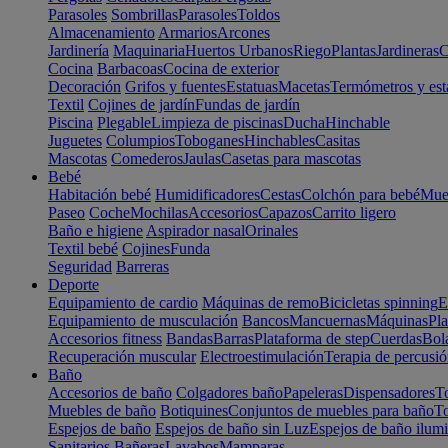
Parasoles
Sombrillas
Parasoles
Toldos
Almacenamiento
Armarios
Arcones
Jardinería
Maquinaria
Huertos Urbanos
Riego
Plantas
Jardineras
C
Cocina
Barbacoas
Cocina de exterior
Decoración
Grifos y fuentes
Estatuas
Macetas
Termómetros y est
Textil
Cojines de jardín
Fundas de jardín
Piscina
Plegable
Limpieza de piscinas
Ducha
Hinchable
Juguetes
Columpios
Toboganes
Hinchables
Casitas
Mascotas
Comederos
Jaulas
Casetas para mascotas
Bebé
Habitación bebé
Humidificadores
Cestas
Colchón para bebé
Mueb
Paseo
Coche
Mochilas
Accesorios
Capazos
Carrito ligero
Baño e higiene
Aspirador nasal
Orinales
Textil bebé
Cojines
Funda
Seguridad
Barreras
Deporte
Equipamiento de cardio
Máquinas de remo
Bicicletas spinning
E
Equipamiento de musculación
Bancos
Mancuernas
Máquinas
Pla
Accesorios fitness
Bandas
Barras
Plataforma de step
Cuerdas
Bola
Recuperación muscular
Electroestimulación
Terapia de percusi
Baño
Accesorios de baño
Colgadores baño
Papeleras
Dispensadores
To
Muebles de baño
Botiquines
Conjuntos de muebles para baño
To
Espejos de baño
Espejos de baño sin Luz
Espejos de baño ilum
Sanitarios
Bañeras
Lavabos
Mamparas