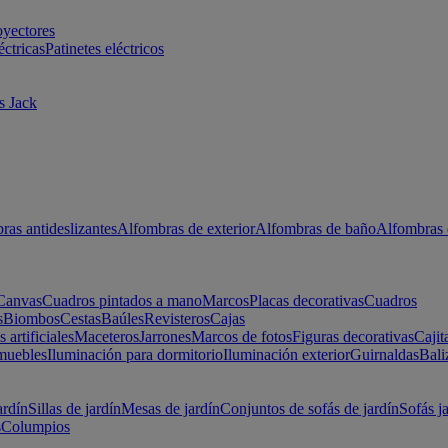
oyectores
éctricas
Patinetes eléctricos
s Jack
ras antideslizantes
Alfombras de exterior
Alfombras de baño
Alfombras 
Canvas
Cuadros pintados a mano
Marcos
Placas decorativas
Cuadros
s
Biombos
Cestas
Baúles
Revisteros
Cajas
s artificiales
Maceteros
Jarrones
Marcos de fotos
Figuras decorativas
Cajit
muebles
Iluminación para dormitorio
Iluminación exterior
Guirnaldas
Bali
ardín
Sillas de jardín
Mesas de jardín
Conjuntos de sofás de jardín
Sofás j
s
Columpios