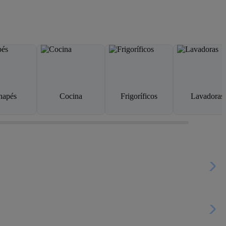
napés
Cocina
Frigoríficos
Lavadoras