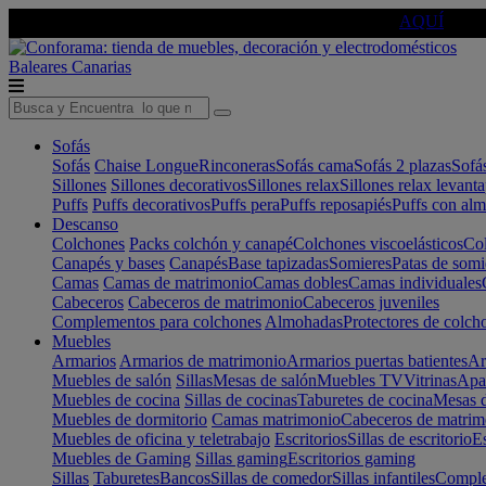
🔵Cambia tu electro con
-10% EXTRA
de descuento ☑️
AQUÍ
Baleares
Canarias
Sofás
Sofás
Chaise Longue
Rinconeras
Sofás cama
Sofás 2 plazas
Sofá
Sillones
Sillones decorativos
Sillones relax
Sillones relax levant
Puffs
Puffs decorativos
Puffs pera
Puffs reposapiés
Puffs con al
Descanso
Colchones
Packs colchón y canapé
Colchones viscoelásticos
Col
Canapés y bases
Canapés
Base tapizadas
Somieres
Patas de somi
Camas
Camas de matrimonio
Camas dobles
Camas individuales
Cabeceros
Cabeceros de matrimonio
Cabeceros juveniles
Complementos para colchones
Almohadas
Protectores de colch
Muebles
Armarios
Armarios de matrimonio
Armarios puertas batientes
Ar
Muebles de salón
Sillas
Mesas de salón
Muebles TV
Vitrinas
Apa
Muebles de cocina
Sillas de cocinas
Taburetes de cocina
Mesas d
Muebles de dormitorio
Camas matrimonio
Cabeceros de matrim
Muebles de oficina y teletrabajo
Escritorios
Sillas de escritorio
Es
Muebles de Gaming
Sillas gaming
Escritorios gaming
Sillas
Taburetes
Bancos
Sillas de comedor
Sillas infantiles
Complem