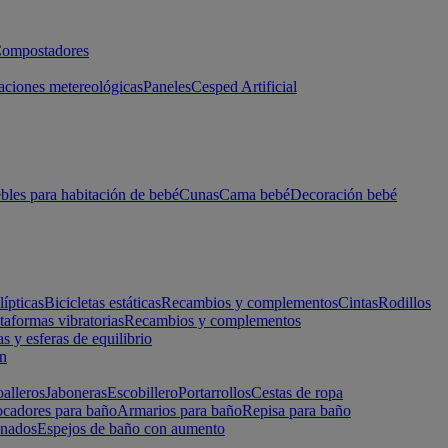
ompostadores
aciones metereológicas
Paneles
Cesped Artificial
les para habitación de bebé
Cunas
Cama bebé
Decoración bebé
lípticas
Bicicletas estáticas
Recambios y complementos
Cintas
Rodillos
taformas vibratorias
Recambios y complementos
s y esferas de equilibrio
ón
alleros
Jaboneras
Escobillero
Portarrollos
Cestas de ropa
cadores para baño
Armarios para baño
Repisa para baño
inados
Espejos de baño con aumento