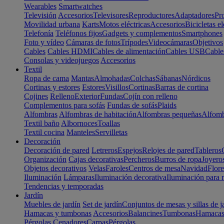
Wearables
Smartwatches
Televisión
Accesorios
Televisores
Reproductores
Adaptadores
Pr
Movilidad urbana
Karts
Motos eléctricas
Accesorios
Bicicletas el
Telefonía
Teléfonos fijos
Gadgets y complementos
Smartphones
Foto y vídeo
Cámaras de fotos
Trípodes
Videocámaras
Objetivos
Cables
Cables HDMI
Cables de alimentación
Cables USB
Cable
Consolas y videojuegos
Accesorios
Textil
Ropa de cama
Mantas
Almohadas
Colchas
Sábanas
Nórdicos
Cortinas y estores
Estores
Visillos
Cortinas
Barras de cortina
Cojines
Relleno
Exterior
Fundas
Cojín con relleno
Complementos para sofás
Fundas de sofás
Plaids
Alfombras
Alfombras de habitación
Alfombras pequeñas
Alfomb
Textil baño
Albornoces
Toallas
Textil cocina
Manteles
Servilletas
Decoración
Decoración de pared
Letreros
Espejos
Relojes de pared
Tableros
Organización
Cajas decorativas
Percheros
Burros de ropa
Joyero
Objetos decorativos
Velas
Faroles
Centros de mesa
Navidad
Flore
Iluminación
Lámparas
Iluminación decorativa
Iluminación para 
Tendencias y temporadas
Jardín
Muebles de jardín
Set de jardín
Conjuntos de mesas y sillas de j
Hamacas y tumbonas
Accesorios
Balancines
Tumbonas
Hamaca
Pérgolas
Cenadores
Carpas
Pérgolas