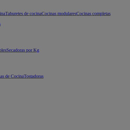
ina
Taburetes de cocina
Cocinas modulares
Cocinas completas
s
bles
Secadoras por Kg
as de Cocina
Tostadoras