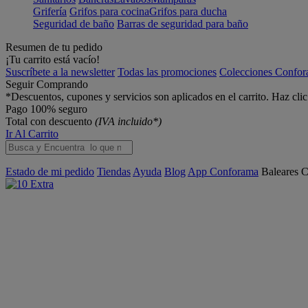
Grifería
Grifos para cocina
Grifos para ducha
Seguridad de baño
Barras de seguridad para baño
Resumen de tu pedido
¡Tu carrito está vacío!
Suscríbete a la newsletter
Todas las promociones
Colecciones Confo
Seguir Comprando
*Descuentos, cupones y servicios son aplicados en el carrito. Haz cli
Pago 100% seguro
Total con descuento
(IVA incluido*)
Ir Al Carrito
Estado de mi pedido
Tiendas
Ayuda
Blog
App Conforama
Baleares
C