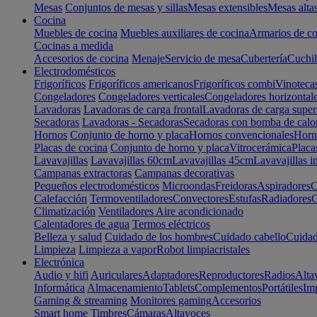
Mesas
Conjuntos de mesas y sillas
Mesas extensibles
Mesas alta
Cocina
Muebles de cocina
Muebles auxiliares de cocina
Armarios de co
Cocinas a medida
Accesorios de cocina
Menaje
Servicio de mesa
Cubertería
Cuchil
Electrodomésticos
Frigoríficos
Frigoríficos americanos
Frigoríficos combi
Vinoteca
Congeladores
Congeladores verticales
Congeladores horizontal
Lavadoras
Lavadoras de carga frontal
Lavadoras de carga super
Secadoras
Lavadoras - Secadoras
Secadoras con bomba de calo
Hornos
Conjunto de horno y placa
Hornos convencionales
Horno
Placas de cocina
Conjunto de horno y placa
Vitrocerámica
Placa
Lavavajillas
Lavavajillas 60cm
Lavavajillas 45cm
Lavavajillas i
Campanas extractoras
Campanas decorativas
Pequeños electrodomésticos
Microondas
Freidoras
Aspiradores
C
Calefacción
Termoventiladores
Convectores
Estufas
Radiadores
C
Climatización
Ventiladores
Aire acondicionado
Calentadores de agua
Termos eléctricos
Belleza y salud
Cuidado de los hombres
Cuidado cabello
Cuidad
Limpieza
Limpieza a vapor
Robot limpiacristales
Electrónica
Audio y hifi
Auriculares
Adaptadores
Reproductores
Radios
Alta
Informática
Almacenamiento
Tablets
Complementos
Portátiles
Im
Gaming & streaming
Monitores gaming
Accesorios
Smart home
Timbres
Cámaras
Altavoces