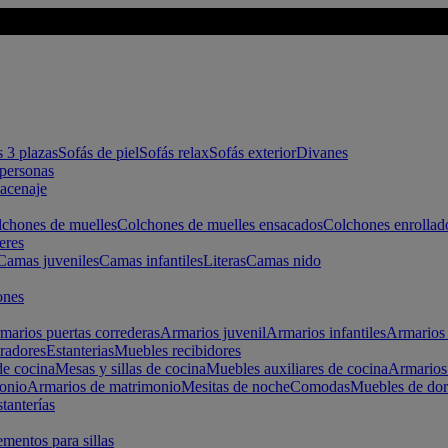
s 3 plazas
Sofás de piel
Sofás relax
Sofás exterior
Divanes
apersonas
macenaje
chones de muelles
Colchones de muelles ensacados
Colchones enrollad
eres
Camas juveniles
Camas infantiles
Literas
Camas nido
ones
marios puertas correderas
Armarios juvenil
Armarios infantiles
Armarios 
radores
Estanterias
Muebles recibidores
e cocina
Mesas y sillas de cocina
Muebles auxiliares de cocina
Armarios
onio
Armarios de matrimonio
Mesitas de noche
Comodas
Muebles de dor
tanterías
entos para sillas