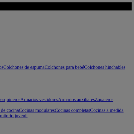
os
Colchones de espuma
Colchones para bebé
Colchones hinchables
esquineros
Armarios vestidores
Armarios auxiliares
Zapateros
 de cocina
Cocinas modulares
Cocinas completas
Cocinas a medida
mitorio juvenil