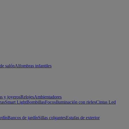
de salón
Alfombras infantiles
as y joyeros
Relojes
Ambientadores
zas
Smart Light
Bombillas
Focos
Iluminación con rieles
Cintas Led
ardín
Bancos de jardín
Sillas colgantes
Estufas de exterior