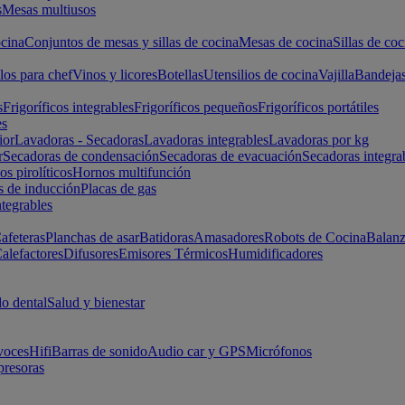
s
Mesas multiusos
cina
Conjuntos de mesas y sillas de cocina
Mesas de cocina
Sillas de coc
los para chef
Vinos y licores
Botellas
Utensilios de cocina
Vajilla
Bandeja
s
Frigoríficos integrables
Frigoríficos pequeños
Frigoríficos portátiles
es
ior
Lavadoras - Secadoras
Lavadoras integrables
Lavadoras por kg
r
Secadoras de condensación
Secadoras de evacuación
Secadoras integra
s pirolíticos
Hornos multifunción
s de inducción
Placas de gas
ntegrables
afeteras
Planchas de asar
Batidoras
Amasadores
Robots de Cocina
Balanz
alefactores
Difusores
Emisores Térmicos
Humidificadores
o dental
Salud y bienestar
voces
Hifi
Barras de sonido
Audio car y GPS
Micrófonos
presoras