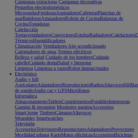
Campanas extractoras
Campanas decorativas
Pequeños electrodomésticos
Microondas
Freidoras
Aspiradores
Cafeteras
Planchas de
asar
Batidoras
Amasadores
Robots de Cocina
Balanzas de
Cocina
Tostadoras
Calefacción
Termoventiladores
Convectores
Estufas
Radiadores
Calefactores
D
Térmicos
Humidificadores
Climatización
Ventiladores
Aire acondicionado
Calentadores de agua
Termos eléctricos
Belleza y salud
Cuidado de los hombres
Cuidado
cabello
Cuidado dental
Salud y bienestar
Limpieza
Limpieza a vapor
Robot limpiacristales
Electrónica
Audio y hifi
Auriculares
Adaptadores
Reproductores
Radios
Altavoces
Hifi
Bar
de sonido
Audio car y GPS
Micrófonos
Informática
Almacenamiento
Tablets
Complementos
Portátiles
Impresoras
Gaming & streaming
Monitores gaming
Accesorios
Smart home
Timbres
Cámaras
Altavoces
Wearables
Smartwatches
Televisión
Accesorios
Televisores
Reproductores
Adaptadores
Proyectores
Movilidad urbana
Karts
Motos eléctricas
Accesorios
Bicicletas