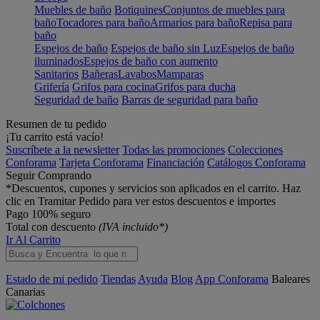
Muebles de baño
Botiquines
Conjuntos de muebles para
baño
Tocadores para baño
Armarios para baño
Repisa para
baño
Espejos de baño
Espejos de baño sin Luz
Espejos de baño
iluminados
Espejos de baño con aumento
Sanitarios
Bañeras
Lavabos
Mamparas
Grifería
Grifos para cocina
Grifos para ducha
Seguridad de baño
Barras de seguridad para baño
Resumen de tu pedido
¡Tu carrito está vacío!
Suscríbete a la newsletter
Todas las promociones
Colecciones
Conforama
Tarjeta Conforama
Financiación
Catálogos Conforama
Seguir Comprando
*Descuentos, cupones y servicios son aplicados en el carrito. Haz
clic en Tramitar Pedido para ver estos descuentos e importes
Pago 100% seguro
Total con descuento
(IVA incluido*)
Ir Al Carrito
Estado de mi pedido
Tiendas
Ayuda
Blog
App Conforama
Baleares
Canarias