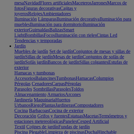
mesa
Navidad
Flores artificiales
Maceteros
Jarrones
Marcos de
fotos
Figuras decorativas
Cajitas y
joyeros
Relojes
Ambientadores
Iluminación
Lámparas
Iluminación decorativa
Iluminación para
muebles
Iluminación para dormitorio
Iluminación
exterior
Guirnaldas
Balizas
Smart
Light
Bombillas
Focos
Iluminación con rieles
Cintas Led
Tendencias y temporadas
Jardín
Muebles de jardín
Set de jardín
Conjuntos de mesas y sillas de
jardín
Sillas de jardín
Mesas de jardín
Conjuntos de sofás de
jardín
Sofás jardín
Bancos de jardín
Sillas colgantes
Estufas de
exterior
Hamacas y tumbonas
Accesorios
Balancines
Tumbonas
Hamacas
Columpios
Pérgolas
Cenadores
Carpas
Pérgolas
Parasoles
Sombrillas
Parasoles
Toldos
Almacenamiento
Armarios
Arcones
Jardinería
Maquinaria
Huertos
Urbanos
Riego
Plantas
Jardineras
Compostadores
Cocina
Barbacoas
Cocina de exterior
Decoración
Grifos y fuentes
Estatuas
Macetas
Termómetros y
estaciones metereológicas
Paneles
Cesped Artificial
Textil
Cojines de jardín
Fundas de jardín
Piscina
Plegable
Limpieza de piscinas
Ducha
Hinchable