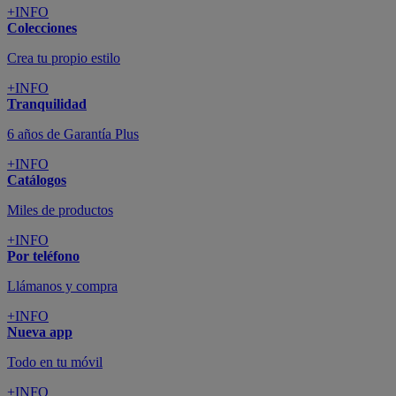
+INFO
Colecciones
Crea tu propio estilo
+INFO
Tranquilidad
6 años de Garantía Plus
+INFO
Catálogos
Miles de productos
+INFO
Por teléfono
Llámanos y compra
+INFO
Nueva app
Todo en tu móvil
+INFO