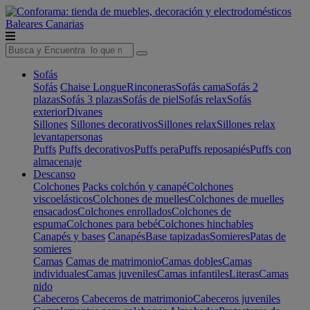
Baleares
Canarias
Sofás
Sofás
Chaise Longue
Rinconeras
Sofás cama
Sofás 2
plazas
Sofás 3 plazas
Sofás de piel
Sofás relax
Sofás
exterior
Divanes
Sillones
Sillones decorativos
Sillones relax
Sillones relax
levantapersonas
Puffs
Puffs decorativos
Puffs pera
Puffs reposapiés
Puffs con
almacenaje
Descanso
Colchones
Packs colchón y canapé
Colchones
viscoelásticos
Colchones de muelles
Colchones de muelles
ensacados
Colchones enrollados
Colchones de
espuma
Colchones para bebé
Colchones hinchables
Canapés y bases
Canapés
Base tapizadas
Somieres
Patas de
somieres
Camas
Camas de matrimonio
Camas dobles
Camas
individuales
Camas juveniles
Camas infantiles
Literas
Camas
nido
Cabeceros
Cabeceros de matrimonio
Cabeceros juveniles