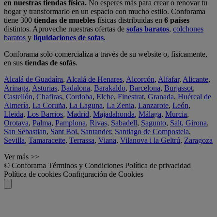
en nuestras tiendas física.
No esperes más para crear o renovar tu
hogar y transformarlo en un espacio con mucho estilo. Conforama
tiene 300
tiendas de muebles
físicas distribuidas en
6 países
distintos. Aproveche nuestras ofertas de
sofas baratos
,
colchones
baratos
y
liquidaciones de sofas
.
Conforama solo comercializa a través de su website o, físicamente,
en sus
tiendas de sofás
.
Alcalá de Guadaíra
,
Alcalá de Henares
,
Alcorcón
,
Alfafar
,
Alicante
,
Arinaga
,
Asturias
,
Badalona
,
Barakaldo
,
Barcelona
,
Burjassot
,
Castellón
,
Chafiras
,
Cordoba
,
Elche
,
Finestrat
,
Granada
,
Huércal de
Almería
,
La Coruña
,
La Laguna
,
La Zenia
,
Lanzarote
,
León
,
Lleida
,
Los Barrios
,
Madrid
,
Majadahonda
,
Málaga
,
Murcia
,
Orotava
,
Palma
,
Pamplona
,
Rivas
,
Sabadell
,
Sagunto
,
Salt, Girona
,
San Sebastian
,
Sant Boi
,
Santander
,
Santiago de Compostela
,
Sevilla
,
Tamaraceite
,
Terrassa
,
Viana
,
Vilanova i la Geltrú
,
Zaragoza
Ver más >>
© Conforama
Términos y Condiciones
Política de privacidad
Política de cookies
Configuración de Cookies