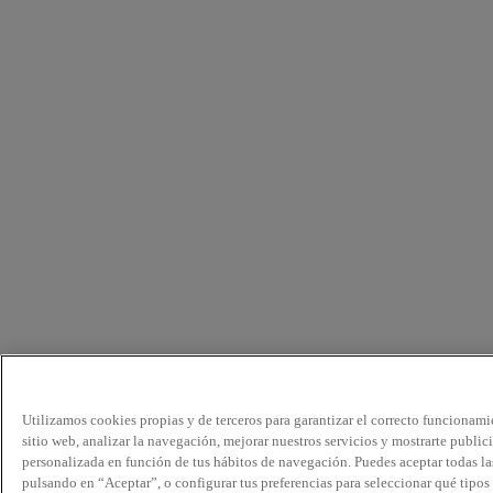
Utilizamos cookies propias y de terceros para garantizar el correcto funcionami
sitio web, analizar la navegación, mejorar nuestros servicios y mostrarte public
personalizada en función de tus hábitos de navegación. Puedes aceptar todas la
pulsando en “Aceptar”, o configurar tus preferencias para seleccionar qué tipos