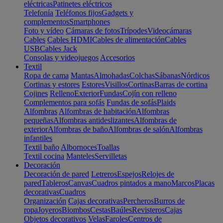
eléctricas
Patinetes eléctricos
Telefonía
Teléfonos fijos
Gadgets y
complementos
Smartphones
Foto y vídeo
Cámaras de fotos
Trípodes
Videocámaras
Cables
Cables HDMI
Cables de alimentación
Cables
USB
Cables Jack
Consolas y videojuegos
Accesorios
Textil
Ropa de cama
Mantas
Almohadas
Colchas
Sábanas
Nórdicos
Cortinas y estores
Estores
Visillos
Cortinas
Barras de cortina
Cojines
Relleno
Exterior
Fundas
Cojín con relleno
Complementos para sofás
Fundas de sofás
Plaids
Alfombras
Alfombras de habitación
Alfombras
pequeñas
Alfombras antideslizantes
Alfombras de
exterior
Alfombras de baño
Alfombras de salón
Alfombras
infantiles
Textil baño
Albornoces
Toallas
Textil cocina
Manteles
Servilletas
Decoración
Decoración de pared
Letreros
Espejos
Relojes de
pared
Tableros
Canvas
Cuadros pintados a mano
Marcos
Placas
decorativas
Cuadros
Organización
Cajas decorativas
Percheros
Burros de
ropa
Joyeros
Biombos
Cestas
Baúles
Revisteros
Cajas
Objetos decorativos
Velas
Faroles
Centros de