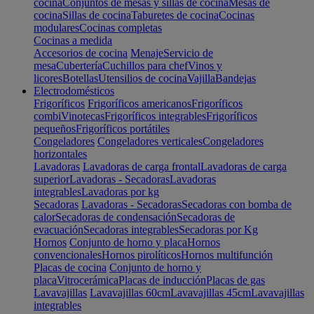
cocina
Conjuntos de mesas y sillas de cocina
Mesas de
cocina
Sillas de cocina
Taburetes de cocina
Cocinas
modulares
Cocinas completas
Cocinas a medida
Accesorios de cocina
Menaje
Servicio de
mesa
Cubertería
Cuchillos para chef
Vinos y
licores
Botellas
Utensilios de cocina
Vajilla
Bandejas
Electrodomésticos
Frigoríficos
Frigoríficos americanos
Frigoríficos
combi
Vinotecas
Frigoríficos integrables
Frigoríficos
pequeños
Frigoríficos portátiles
Congeladores
Congeladores verticales
Congeladores
horizontales
Lavadoras
Lavadoras de carga frontal
Lavadoras de carga
superior
Lavadoras - Secadoras
Lavadoras
integrables
Lavadoras por kg
Secadoras
Lavadoras - Secadoras
Secadoras con bomba de
calor
Secadoras de condensación
Secadoras de
evacuación
Secadoras integrables
Secadoras por Kg
Hornos
Conjunto de horno y placa
Hornos
convencionales
Hornos pirolíticos
Hornos multifunción
Placas de cocina
Conjunto de horno y
placa
Vitrocerámica
Placas de inducción
Placas de gas
Lavavajillas
Lavavajillas 60cm
Lavavajillas 45cm
Lavavajillas
integrables