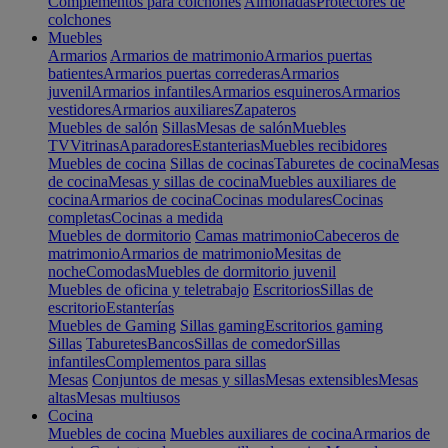
Complementos para colchones
Almohadas
Protectores de
colchones
Muebles
Armarios
Armarios de matrimonio
Armarios puertas
batientes
Armarios puertas correderas
Armarios
juvenil
Armarios infantiles
Armarios esquineros
Armarios
vestidores
Armarios auxiliares
Zapateros
Muebles de salón
Sillas
Mesas de salón
Muebles
TV
Vitrinas
Aparadores
Estanterias
Muebles recibidores
Muebles de cocina
Sillas de cocinas
Taburetes de cocina
Mesas
de cocina
Mesas y sillas de cocina
Muebles auxiliares de
cocina
Armarios de cocina
Cocinas modulares
Cocinas
completas
Cocinas a medida
Muebles de dormitorio
Camas matrimonio
Cabeceros de
matrimonio
Armarios de matrimonio
Mesitas de
noche
Comodas
Muebles de dormitorio juvenil
Muebles de oficina y teletrabajo
Escritorios
Sillas de
escritorio
Estanterías
Muebles de Gaming
Sillas gaming
Escritorios gaming
Sillas
Taburetes
Bancos
Sillas de comedor
Sillas
infantiles
Complementos para sillas
Mesas
Conjuntos de mesas y sillas
Mesas extensibles
Mesas
altas
Mesas multiusos
Cocina
Muebles de cocina
Muebles auxiliares de cocina
Armarios de