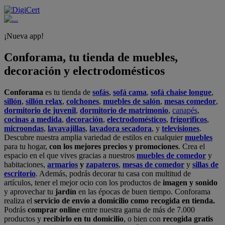
¡Nueva app!
Conforama, tu tienda de muebles,
decoración y electrodomésticos
Conforama
es tu tienda de
sofás
,
sofá cama
,
sofá chaise longue
,
sillón
,
sillón relax
,
colchones
,
muebles de salón
,
mesas comedor
,
dormitorio de juvenil
,
dormitorio de matrimonio
,
canapés
,
cocinas a medida
,
decoración
,
electrodomésticos
,
frigoríficos
,
microondas
,
lavavajillas
,
lavadora secadora
, y
televisiones
.
Descubre nuestra amplia variedad de estilos en cualquier
muebles
para tu hogar,
con los mejores precios y promociones
. Crea el
espacio en el que vives gracias a nuestros
muebles de comedor
y
habitaciones,
armarios
y
zapateros
,
mesas de comedor
y
sillas de
escritorio
. Además, podrás decorar tu casa con multitud de
artículos, tener el mejor ocio con los productos de
imagen y sonido
y aprovechar tu
jardín
en las épocas de buen tiempo. Conforama
realiza el
servicio de envío a domicilio como recogida en tienda.
Podrás
comprar online
entre nuestra gama de más de 7.000
productos y
recibirlo en tu domicilio
, o bien con
recogida gratis