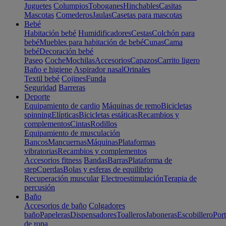
Juguetes
Columpios
Toboganes
Hinchables
Casitas
Mascotas
Comederos
Jaulas
Casetas para mascotas
Bebé
Habitación bebé
Humidificadores
Cestas
Colchón para
bebé
Muebles para habitación de bebé
Cunas
Cama
bebé
Decoración bebé
Paseo
Coche
Mochilas
Accesorios
Capazos
Carrito ligero
Baño e higiene
Aspirador nasal
Orinales
Textil bebé
Cojines
Funda
Seguridad
Barreras
Deporte
Equipamiento de cardio
Máquinas de remo
Bicicletas
spinning
Elípticas
Bicicletas estáticas
Recambios y
complementos
Cintas
Rodillos
Equipamiento de musculación
Bancos
Mancuernas
Máquinas
Plataformas
vibratorias
Recambios y complementos
Accesorios fitness
Bandas
Barras
Plataforma de
step
Cuerdas
Bolas y esferas de equilibrio
Recuperación muscular
Electroestimulación
Terapia de
percusión
Baño
Accesorios de baño
Colgadores
baño
Papeleras
Dispensadores
Toalleros
Jaboneras
Escobillero
Port
de ropa