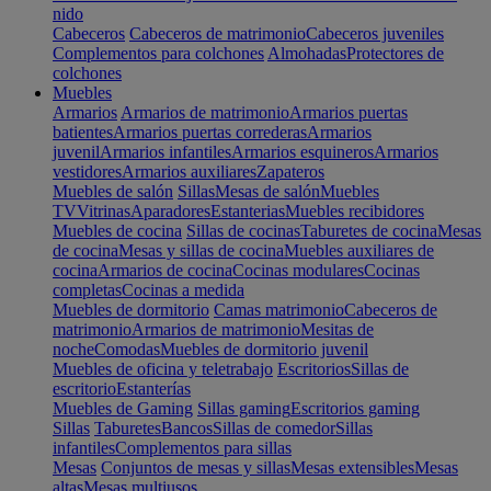
nido
Cabeceros
Cabeceros de matrimonio
Cabeceros juveniles
Complementos para colchones
Almohadas
Protectores de
colchones
Muebles
Armarios
Armarios de matrimonio
Armarios puertas
batientes
Armarios puertas correderas
Armarios
juvenil
Armarios infantiles
Armarios esquineros
Armarios
vestidores
Armarios auxiliares
Zapateros
Muebles de salón
Sillas
Mesas de salón
Muebles
TV
Vitrinas
Aparadores
Estanterias
Muebles recibidores
Muebles de cocina
Sillas de cocinas
Taburetes de cocina
Mesas
de cocina
Mesas y sillas de cocina
Muebles auxiliares de
cocina
Armarios de cocina
Cocinas modulares
Cocinas
completas
Cocinas a medida
Muebles de dormitorio
Camas matrimonio
Cabeceros de
matrimonio
Armarios de matrimonio
Mesitas de
noche
Comodas
Muebles de dormitorio juvenil
Muebles de oficina y teletrabajo
Escritorios
Sillas de
escritorio
Estanterías
Muebles de Gaming
Sillas gaming
Escritorios gaming
Sillas
Taburetes
Bancos
Sillas de comedor
Sillas
infantiles
Complementos para sillas
Mesas
Conjuntos de mesas y sillas
Mesas extensibles
Mesas
altas
Mesas multiusos