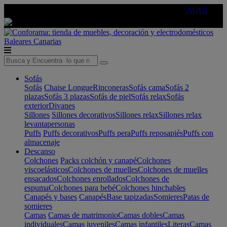
🔵Cambia tu electro con
-10% EXTRA
de descuento ☑️
AQUÍ
Baleares
Canarias
Sofás
Sofás
Chaise Longue
Rinconeras
Sofás cama
Sofás 2
plazas
Sofás 3 plazas
Sofás de piel
Sofás relax
Sofás
exterior
Divanes
Sillones
Sillones decorativos
Sillones relax
Sillones relax
levantapersonas
Puffs
Puffs decorativos
Puffs pera
Puffs reposapiés
Puffs con
almacenaje
Descanso
Colchones
Packs colchón y canapé
Colchones
viscoelásticos
Colchones de muelles
Colchones de muelles
ensacados
Colchones enrollados
Colchones de
espuma
Colchones para bebé
Colchones hinchables
Canapés y bases
Canapés
Base tapizadas
Somieres
Patas de
somieres
Camas
Camas de matrimonio
Camas dobles
Camas
individuales
Camas juveniles
Camas infantiles
Literas
Camas