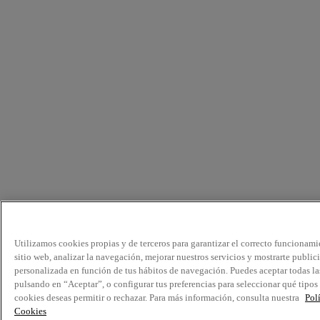
Utilizamos cookies propias y de terceros para garantizar el correcto funcionami
sitio web, analizar la navegación, mejorar nuestros servicios y mostrarte public
personalizada en función de tus hábitos de navegación. Puedes aceptar todas la
pulsando en “Aceptar”, o configurar tus preferencias para seleccionar qué tipos
cookies deseas permitir o rechazar. Para más información, consulta nuestra
Pol
Cookies