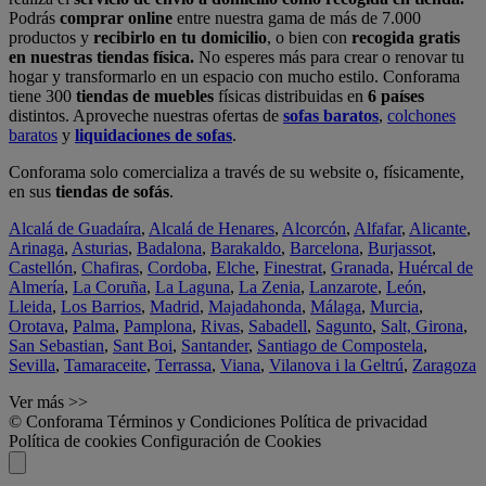
Podrás
comprar online
entre nuestra gama de más de 7.000
productos y
recibirlo en tu domicilio
, o bien con
recogida gratis
en nuestras tiendas física.
No esperes más para crear o renovar tu
hogar y transformarlo en un espacio con mucho estilo. Conforama
tiene 300
tiendas de muebles
físicas distribuidas en
6 países
distintos. Aproveche nuestras ofertas de
sofas baratos
,
colchones
baratos
y
liquidaciones de sofas
.
Conforama solo comercializa a través de su website o, físicamente,
en sus
tiendas de sofás
.
Alcalá de Guadaíra
,
Alcalá de Henares
,
Alcorcón
,
Alfafar
,
Alicante
,
Arinaga
,
Asturias
,
Badalona
,
Barakaldo
,
Barcelona
,
Burjassot
,
Castellón
,
Chafiras
,
Cordoba
,
Elche
,
Finestrat
,
Granada
,
Huércal de
Almería
,
La Coruña
,
La Laguna
,
La Zenia
,
Lanzarote
,
León
,
Lleida
,
Los Barrios
,
Madrid
,
Majadahonda
,
Málaga
,
Murcia
,
Orotava
,
Palma
,
Pamplona
,
Rivas
,
Sabadell
,
Sagunto
,
Salt, Girona
,
San Sebastian
,
Sant Boi
,
Santander
,
Santiago de Compostela
,
Sevilla
,
Tamaraceite
,
Terrassa
,
Viana
,
Vilanova i la Geltrú
,
Zaragoza
Ver más >>
© Conforama
Términos y Condiciones
Política de privacidad
Política de cookies
Configuración de Cookies