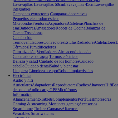
Lavavajillas
Lavavajillas 60cm
Lavavajillas 45cm
Lavavajillas
integrables
Campanas extractoras
Campanas decorativas
Pequeños electrodomésticos
Microondas
Freidoras
Aspiradores
Cafeteras
Planchas de
asar
Batidoras
Amasadores
Robots de Cocina
Balanzas de
Cocina
Tostadoras
Calefacción
Termoventiladores
Convectores
Estufas
Radiadores
Calefactores
D
Térmicos
Humidificadores
Climatización
Ventiladores
Aire acondicionado
Calentadores de agua
Termos eléctricos
Belleza y salud
Cuidado de los hombres
Cuidado
cabello
Cuidado dental
Salud y bienestar
Limpieza
Limpieza a vapor
Robot limpiacristales
Electrónica
Audio y hifi
Auriculares
Adaptadores
Reproductores
Radios
Altavoces
Hifi
Bar
de sonido
Audio car y GPS
Micrófonos
Informática
Almacenamiento
Tablets
Complementos
Portátiles
Impresoras
Gaming & streaming
Monitores gaming
Accesorios
Smart home
Timbres
Cámaras
Altavoces
Wearables
Smartwatches