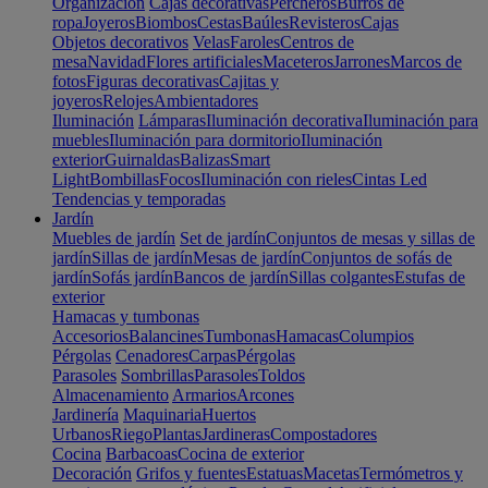
Organización
Cajas decorativas
Percheros
Burros de
ropa
Joyeros
Biombos
Cestas
Baúles
Revisteros
Cajas
Objetos decorativos
Velas
Faroles
Centros de
mesa
Navidad
Flores artificiales
Maceteros
Jarrones
Marcos de
fotos
Figuras decorativas
Cajitas y
joyeros
Relojes
Ambientadores
Iluminación
Lámparas
Iluminación decorativa
Iluminación para
muebles
Iluminación para dormitorio
Iluminación
exterior
Guirnaldas
Balizas
Smart
Light
Bombillas
Focos
Iluminación con rieles
Cintas Led
Tendencias y temporadas
Jardín
Muebles de jardín
Set de jardín
Conjuntos de mesas y sillas de
jardín
Sillas de jardín
Mesas de jardín
Conjuntos de sofás de
jardín
Sofás jardín
Bancos de jardín
Sillas colgantes
Estufas de
exterior
Hamacas y tumbonas
Accesorios
Balancines
Tumbonas
Hamacas
Columpios
Pérgolas
Cenadores
Carpas
Pérgolas
Parasoles
Sombrillas
Parasoles
Toldos
Almacenamiento
Armarios
Arcones
Jardinería
Maquinaria
Huertos
Urbanos
Riego
Plantas
Jardineras
Compostadores
Cocina
Barbacoas
Cocina de exterior
Decoración
Grifos y fuentes
Estatuas
Macetas
Termómetros y