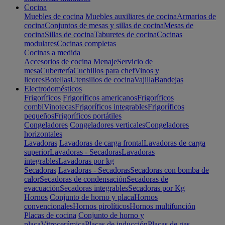
Cocina
Muebles de cocina
Muebles auxiliares de cocina
Armarios de
cocina
Conjuntos de mesas y sillas de cocina
Mesas de
cocina
Sillas de cocina
Taburetes de cocina
Cocinas
modulares
Cocinas completas
Cocinas a medida
Accesorios de cocina
Menaje
Servicio de
mesa
Cubertería
Cuchillos para chef
Vinos y
licores
Botellas
Utensilios de cocina
Vajilla
Bandejas
Electrodomésticos
Frigoríficos
Frigoríficos americanos
Frigoríficos
combi
Vinotecas
Frigoríficos integrables
Frigoríficos
pequeños
Frigoríficos portátiles
Congeladores
Congeladores verticales
Congeladores
horizontales
Lavadoras
Lavadoras de carga frontal
Lavadoras de carga
superior
Lavadoras - Secadoras
Lavadoras
integrables
Lavadoras por kg
Secadoras
Lavadoras - Secadoras
Secadoras con bomba de
calor
Secadoras de condensación
Secadoras de
evacuación
Secadoras integrables
Secadoras por Kg
Hornos
Conjunto de horno y placa
Hornos
convencionales
Hornos pirolíticos
Hornos multifunción
Placas de cocina
Conjunto de horno y
placa
Vitrocerámica
Placas de inducción
Placas de gas