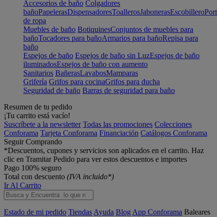
Accesorios de baño
Colgadores
baño
Papeleras
Dispensadores
Toalleros
Jaboneras
Escobillero
Port
de ropa
Muebles de baño
Botiquines
Conjuntos de muebles para
baño
Tocadores para baño
Armarios para baño
Repisa para
baño
Espejos de baño
Espejos de baño sin Luz
Espejos de baño
iluminados
Espejos de baño con aumento
Sanitarios
Bañeras
Lavabos
Mamparas
Grifería
Grifos para cocina
Grifos para ducha
Seguridad de baño
Barras de seguridad para baño
Resumen de tu pedido
¡Tu carrito está vacío!
Suscríbete a la newsletter
Todas las promociones
Colecciones
Conforama
Tarjeta Conforama
Financiación
Catálogos Conforama
Seguir Comprando
*Descuentos, cupones y servicios son aplicados en el carrito. Haz
clic en Tramitar Pedido para ver estos descuentos e importes
Pago 100% seguro
Total con descuento
(IVA incluido*)
Ir Al Carrito
Estado de mi pedido
Tiendas
Ayuda
Blog
App Conforama
Baleares