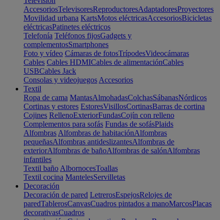
Televisión
Accesorios
Televisores
Reproductores
Adaptadores
Proyectores
Movilidad urbana
Karts
Motos eléctricas
Accesorios
Bicicletas
eléctricas
Patinetes eléctricos
Telefonía
Teléfonos fijos
Gadgets y
complementos
Smartphones
Foto y vídeo
Cámaras de fotos
Trípodes
Videocámaras
Cables
Cables HDMI
Cables de alimentación
Cables
USB
Cables Jack
Consolas y videojuegos
Accesorios
Textil
Ropa de cama
Mantas
Almohadas
Colchas
Sábanas
Nórdicos
Cortinas y estores
Estores
Visillos
Cortinas
Barras de cortina
Cojines
Relleno
Exterior
Fundas
Cojín con relleno
Complementos para sofás
Fundas de sofás
Plaids
Alfombras
Alfombras de habitación
Alfombras
pequeñas
Alfombras antideslizantes
Alfombras de
exterior
Alfombras de baño
Alfombras de salón
Alfombras
infantiles
Textil baño
Albornoces
Toallas
Textil cocina
Manteles
Servilletas
Decoración
Decoración de pared
Letreros
Espejos
Relojes de
pared
Tableros
Canvas
Cuadros pintados a mano
Marcos
Placas
decorativas
Cuadros