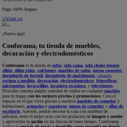
Pago 100% Seguro
¡Nueva app!
Conforama, tu tienda de muebles,
decoración y electrodomésticos
Conforama
es tu tienda de
sofás
,
sofá cama
,
sofá chaise longue
,
sillón
,
sillón relax
,
colchones
,
muebles de salón
,
mesas comedor
,
dormitorio de juvenil
,
dormitorio de matrimonio
,
canapés
,
cocinas a medida
,
decoración
,
electrodomésticos
,
frigoríficos
,
microondas
,
lavavajillas
,
lavadora secadora
, y
televisiones
.
Descubre nuestra amplia variedad de estilos en cualquier
muebles
para tu hogar,
con los mejores precios y promociones
. Crea el
espacio en el que vives gracias a nuestros
muebles de comedor
y
habitaciones,
armarios
y
zapateros
,
mesas de comedor
y
sillas de
escritorio
. Además, podrás decorar tu casa con multitud de
artículos, tener el mejor ocio con los productos de
imagen y sonido
y aprovechar tu
jardín
en las épocas de buen tiempo. Conforama
realiza el
servicio de envío a domicilio como recogida en tienda.