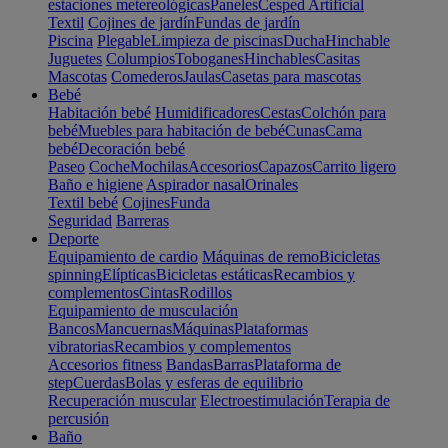
estaciones metereológicas
Paneles
Cesped Artificial
Textil
Cojines de jardín
Fundas de jardín
Piscina
Plegable
Limpieza de piscinas
Ducha
Hinchable
Juguetes
Columpios
Toboganes
Hinchables
Casitas
Mascotas
Comederos
Jaulas
Casetas para mascotas
Bebé
Habitación bebé
Humidificadores
Cestas
Colchón para
bebé
Muebles para habitación de bebé
Cunas
Cama
bebé
Decoración bebé
Paseo
Coche
Mochilas
Accesorios
Capazos
Carrito ligero
Baño e higiene
Aspirador nasal
Orinales
Textil bebé
Cojines
Funda
Seguridad
Barreras
Deporte
Equipamiento de cardio
Máquinas de remo
Bicicletas
spinning
Elípticas
Bicicletas estáticas
Recambios y
complementos
Cintas
Rodillos
Equipamiento de musculación
Bancos
Mancuernas
Máquinas
Plataformas
vibratorias
Recambios y complementos
Accesorios fitness
Bandas
Barras
Plataforma de
step
Cuerdas
Bolas y esferas de equilibrio
Recuperación muscular
Electroestimulación
Terapia de
percusión
Baño