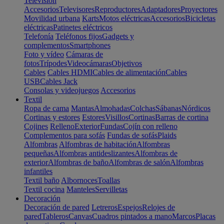
Televisión
Accesorios
Televisores
Reproductores
Adaptadores
Proyectores
Movilidad urbana
Karts
Motos eléctricas
Accesorios
Bicicletas
eléctricas
Patinetes eléctricos
Telefonía
Teléfonos fijos
Gadgets y
complementos
Smartphones
Foto y vídeo
Cámaras de
fotos
Trípodes
Videocámaras
Objetivos
Cables
Cables HDMI
Cables de alimentación
Cables
USB
Cables Jack
Consolas y videojuegos
Accesorios
Textil
Ropa de cama
Mantas
Almohadas
Colchas
Sábanas
Nórdicos
Cortinas y estores
Estores
Visillos
Cortinas
Barras de cortina
Cojines
Relleno
Exterior
Fundas
Cojín con relleno
Complementos para sofás
Fundas de sofás
Plaids
Alfombras
Alfombras de habitación
Alfombras
pequeñas
Alfombras antideslizantes
Alfombras de
exterior
Alfombras de baño
Alfombras de salón
Alfombras
infantiles
Textil baño
Albornoces
Toallas
Textil cocina
Manteles
Servilletas
Decoración
Decoración de pared
Letreros
Espejos
Relojes de
pared
Tableros
Canvas
Cuadros pintados a mano
Marcos
Placas