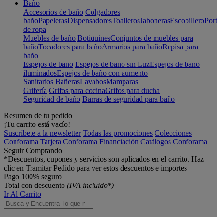
Baño
Accesorios de baño
Colgadores
baño
Papeleras
Dispensadores
Toalleros
Jaboneras
Escobillero
Port
de ropa
Muebles de baño
Botiquines
Conjuntos de muebles para
baño
Tocadores para baño
Armarios para baño
Repisa para
baño
Espejos de baño
Espejos de baño sin Luz
Espejos de baño
iluminados
Espejos de baño con aumento
Sanitarios
Bañeras
Lavabos
Mamparas
Grifería
Grifos para cocina
Grifos para ducha
Seguridad de baño
Barras de seguridad para baño
Resumen de tu pedido
¡Tu carrito está vacío!
Suscríbete a la newsletter
Todas las promociones
Colecciones
Conforama
Tarjeta Conforama
Financiación
Catálogos Conforama
Seguir Comprando
*Descuentos, cupones y servicios son aplicados en el carrito. Haz
clic en Tramitar Pedido para ver estos descuentos e importes
Pago 100% seguro
Total con descuento
(IVA incluido*)
Ir Al Carrito