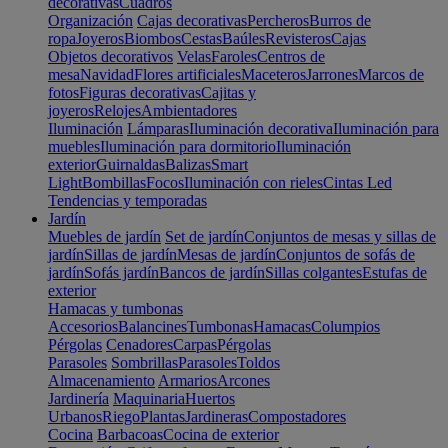
decorativas
Cuadros
Organización
Cajas decorativas
Percheros
Burros de
ropa
Joyeros
Biombos
Cestas
Baúles
Revisteros
Cajas
Objetos decorativos
Velas
Faroles
Centros de
mesa
Navidad
Flores artificiales
Maceteros
Jarrones
Marcos de
fotos
Figuras decorativas
Cajitas y
joyeros
Relojes
Ambientadores
Iluminación
Lámparas
Iluminación decorativa
Iluminación para
muebles
Iluminación para dormitorio
Iluminación
exterior
Guirnaldas
Balizas
Smart
Light
Bombillas
Focos
Iluminación con rieles
Cintas Led
Tendencias y temporadas
Jardín
Muebles de jardín
Set de jardín
Conjuntos de mesas y sillas de
jardín
Sillas de jardín
Mesas de jardín
Conjuntos de sofás de
jardín
Sofás jardín
Bancos de jardín
Sillas colgantes
Estufas de
exterior
Hamacas y tumbonas
Accesorios
Balancines
Tumbonas
Hamacas
Columpios
Pérgolas
Cenadores
Carpas
Pérgolas
Parasoles
Sombrillas
Parasoles
Toldos
Almacenamiento
Armarios
Arcones
Jardinería
Maquinaria
Huertos
Urbanos
Riego
Plantas
Jardineras
Compostadores
Cocina
Barbacoas
Cocina de exterior