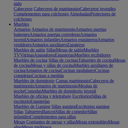
nido
Cabeceros
Cabeceros de matrimonio
Cabeceros juveniles
Complementos para colchones
Almohadas
Protectores de
colchones
Muebles
Armarios
Armarios de matrimonio
Armarios puertas
batientes
Armarios puertas correderas
Armarios
juvenil
Armarios infantiles
Armarios esquineros
Armarios
vestidores
Armarios auxiliares
Zapateros
Muebles de salón
Sillas
Mesas de salón
Muebles
TV
Vitrinas
Aparadores
Estanterias
Muebles recibidores
Muebles de cocina
Sillas de cocinas
Taburetes de cocina
Mesas
de cocina
Mesas y sillas de cocina
Muebles auxiliares de
cocina
Armarios de cocina
Cocinas modulares
Cocinas
completas
Cocinas a medida
Muebles de dormitorio
Camas matrimonio
Cabeceros de
matrimonio
Armarios de matrimonio
Mesitas de
noche
Comodas
Muebles de dormitorio juvenil
Muebles de oficina y teletrabajo
Escritorios
Sillas de
escritorio
Estanterías
Muebles de Gaming
Sillas gaming
Escritorios gaming
Sillas
Taburetes
Bancos
Sillas de comedor
Sillas
infantiles
Complementos para sillas
Mesas
Conjuntos de mesas y sillas
Mesas extensibles
Mesas
altas
Mesas multiusos