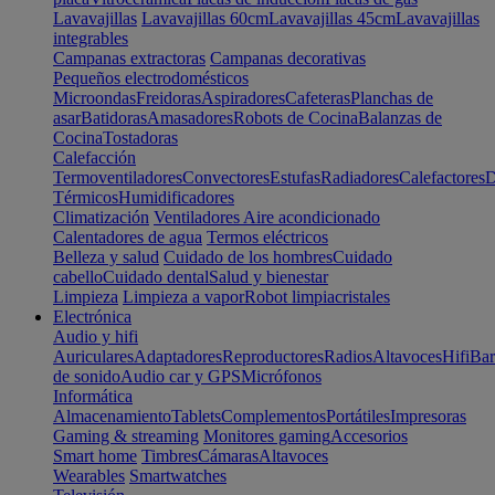
Lavavajillas
Lavavajillas 60cm
Lavavajillas 45cm
Lavavajillas
integrables
Campanas extractoras
Campanas decorativas
Pequeños electrodomésticos
Microondas
Freidoras
Aspiradores
Cafeteras
Planchas de
asar
Batidoras
Amasadores
Robots de Cocina
Balanzas de
Cocina
Tostadoras
Calefacción
Termoventiladores
Convectores
Estufas
Radiadores
Calefactores
D
Térmicos
Humidificadores
Climatización
Ventiladores
Aire acondicionado
Calentadores de agua
Termos eléctricos
Belleza y salud
Cuidado de los hombres
Cuidado
cabello
Cuidado dental
Salud y bienestar
Limpieza
Limpieza a vapor
Robot limpiacristales
Electrónica
Audio y hifi
Auriculares
Adaptadores
Reproductores
Radios
Altavoces
Hifi
Bar
de sonido
Audio car y GPS
Micrófonos
Informática
Almacenamiento
Tablets
Complementos
Portátiles
Impresoras
Gaming & streaming
Monitores gaming
Accesorios
Smart home
Timbres
Cámaras
Altavoces
Wearables
Smartwatches