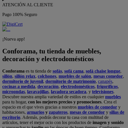
ATENCIÓN AL CLIENTE
Pago 100% Seguro
¡Nueva app!
Conforama, tu tienda de muebles,
decoración y electrodomésticos
Conforama
es tu tienda de
sofás
,
sofá cama
,
sofá chaise longue
,
sillón
,
sillón relax
,
colchones
,
muebles de salón
,
mesas comedor
,
dormitorio de juvenil
,
dormitorio de matrimonio
,
canapés
,
cocinas a medida
,
decoración
,
electrodomésticos
,
frigoríficos
,
microondas
,
lavavajillas
,
lavadora secadora
, y
televisiones
.
Descubre nuestra amplia variedad de estilos en cualquier
muebles
para tu hogar,
con los mejores precios y promociones
. Crea el
espacio en el que vives gracias a nuestros
muebles de comedor
y
habitaciones,
armarios
y
zapateros
,
mesas de comedor
y
sillas de
escritorio
. Además, podrás decorar tu casa con multitud de
artículos, tener el mejor ocio con los productos de
imagen y sonido
y aprovechar tu
jardín
en las épocas de buen tiempo. Conforama