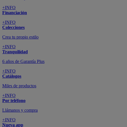
+INFO
Financiación
+INFO
Colecciones
Crea tu propio estilo
+INFO
Tranquilidad
6 años de Garantía Plus
+INFO
Catálogos
Miles de productos
+INFO
Por teléfono
Llámanos y compra
+INFO
Nueva app