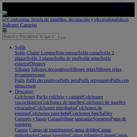
🔵Cambia tu electro con
-10% EXTRA
de descuento ☑️
AQUÍ
Baleares
Canarias
Sofás
Sofás
Chaise Longue
Rinconeras
Sofás cama
Sofás 2
plazas
Sofás 3 plazas
Sofás de piel
Sofás relax
Sofás
exterior
Divanes
Sillones
Sillones decorativos
Sillones relax
Sillones relax
levantapersonas
Puffs
Puffs decorativos
Puffs pera
Puffs reposapiés
Puffs con
almacenaje
Descanso
Colchones
Packs colchón y canapé
Colchones
viscoelásticos
Colchones de muelles
Colchones de muelles
ensacados
Colchones enrollados
Colchones de
espuma
Colchones para bebé
Colchones hinchables
Canapés y bases
Canapés
Base tapizadas
Somieres
Patas de
somieres
Camas
Camas de matrimonio
Camas dobles
Camas
individuales
Camas juveniles
Camas infantiles
Literas
Camas