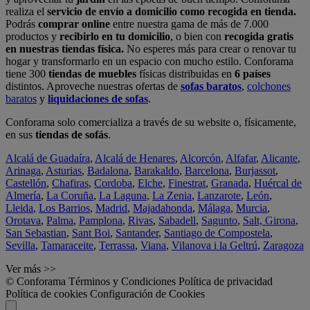
realiza el
servicio de envío a domicilio como recogida en tienda.
Podrás
comprar online
entre nuestra gama de más de 7.000
productos y
recibirlo en tu domicilio
, o bien con
recogida gratis
en nuestras tiendas física.
No esperes más para crear o renovar tu
hogar y transformarlo en un espacio con mucho estilo. Conforama
tiene 300
tiendas de muebles
físicas distribuidas en
6 países
distintos. Aproveche nuestras ofertas de
sofas baratos
,
colchones
baratos
y
liquidaciones de sofas
.
Conforama solo comercializa a través de su website o, físicamente,
en sus
tiendas de sofás
.
Alcalá de Guadaíra
,
Alcalá de Henares
,
Alcorcón
,
Alfafar
,
Alicante
,
Arinaga
,
Asturias
,
Badalona
,
Barakaldo
,
Barcelona
,
Burjassot
,
Castellón
,
Chafiras
,
Cordoba
,
Elche
,
Finestrat
,
Granada
,
Huércal de
Almería
,
La Coruña
,
La Laguna
,
La Zenia
,
Lanzarote
,
León
,
Lleida
,
Los Barrios
,
Madrid
,
Majadahonda
,
Málaga
,
Murcia
,
Orotava
,
Palma
,
Pamplona
,
Rivas
,
Sabadell
,
Sagunto
,
Salt, Girona
,
San Sebastian
,
Sant Boi
,
Santander
,
Santiago de Compostela
,
Sevilla
,
Tamaraceite
,
Terrassa
,
Viana
,
Vilanova i la Geltrú
,
Zaragoza
Ver más >>
© Conforama
Términos y Condiciones
Política de privacidad
Política de cookies
Configuración de Cookies