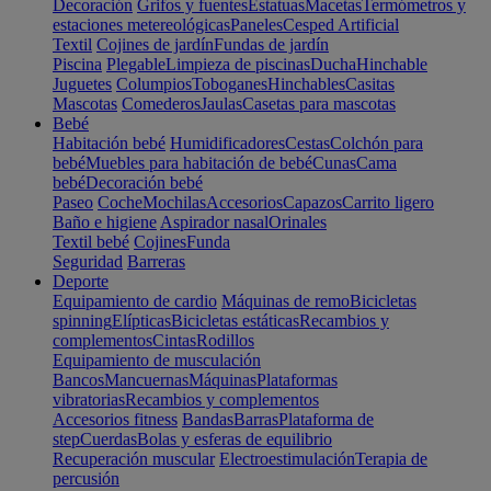
Decoración
Grifos y fuentes
Estatuas
Macetas
Termómetros y
estaciones metereológicas
Paneles
Cesped Artificial
Textil
Cojines de jardín
Fundas de jardín
Piscina
Plegable
Limpieza de piscinas
Ducha
Hinchable
Juguetes
Columpios
Toboganes
Hinchables
Casitas
Mascotas
Comederos
Jaulas
Casetas para mascotas
Bebé
Habitación bebé
Humidificadores
Cestas
Colchón para
bebé
Muebles para habitación de bebé
Cunas
Cama
bebé
Decoración bebé
Paseo
Coche
Mochilas
Accesorios
Capazos
Carrito ligero
Baño e higiene
Aspirador nasal
Orinales
Textil bebé
Cojines
Funda
Seguridad
Barreras
Deporte
Equipamiento de cardio
Máquinas de remo
Bicicletas
spinning
Elípticas
Bicicletas estáticas
Recambios y
complementos
Cintas
Rodillos
Equipamiento de musculación
Bancos
Mancuernas
Máquinas
Plataformas
vibratorias
Recambios y complementos
Accesorios fitness
Bandas
Barras
Plataforma de
step
Cuerdas
Bolas y esferas de equilibrio
Recuperación muscular
Electroestimulación
Terapia de
percusión