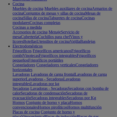
Cocina
Muebles de cocina
Muebles auxiliares de cocina
Armarios de
cocina
Conjuntos de mesas y sillas de cocina
Mesas de
cocina
Sillas de cocina
Taburetes de cocina
Cocinas
modulares
Cocinas completas
Cocinas a medida
Accesorios de cocina
Menaje
Servicio de
mesa
Cubertería
Cuchillos para chef
Vinos y
licores
Botellas
Utensilios de cocina
Vajilla
Bandejas
Electrodomésticos
Frigoríficos
Frigoríficos americanos
Frigoríficos
combi
Vinotecas
Frigoríficos integrables
Frigoríficos
pequeños
Frigoríficos portátiles
Congeladores
Congeladores verticales
Congeladores
horizontales
Lavadoras
Lavadoras de carga frontal
Lavadoras de carga
superior
Lavadoras - Secadoras
Lavadoras
integrables
Lavadoras por kg
Secadoras
Lavadoras - Secadoras
Secadoras con bomba de
calor
Secadoras de condensación
Secadoras de
evacuación
Secadoras integrables
Secadoras por Kg
Hornos
Conjunto de horno y placa
Hornos
convencionales
Hornos pirolíticos
Hornos multifunción
Placas de cocina
Conjunto de horno y
placa
Vitrocerámica
Placas de inducción
Placas de gas