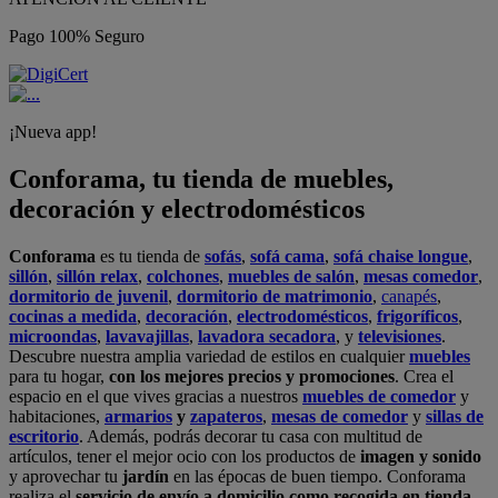
Pago 100% Seguro
¡Nueva app!
Conforama, tu tienda de muebles,
decoración y electrodomésticos
Conforama
es tu tienda de
sofás
,
sofá cama
,
sofá chaise longue
,
sillón
,
sillón relax
,
colchones
,
muebles de salón
,
mesas comedor
,
dormitorio de juvenil
,
dormitorio de matrimonio
,
canapés
,
cocinas a medida
,
decoración
,
electrodomésticos
,
frigoríficos
,
microondas
,
lavavajillas
,
lavadora secadora
, y
televisiones
.
Descubre nuestra amplia variedad de estilos en cualquier
muebles
para tu hogar,
con los mejores precios y promociones
. Crea el
espacio en el que vives gracias a nuestros
muebles de comedor
y
habitaciones,
armarios
y
zapateros
,
mesas de comedor
y
sillas de
escritorio
. Además, podrás decorar tu casa con multitud de
artículos, tener el mejor ocio con los productos de
imagen y sonido
y aprovechar tu
jardín
en las épocas de buen tiempo. Conforama
realiza el
servicio de envío a domicilio como recogida en tienda.