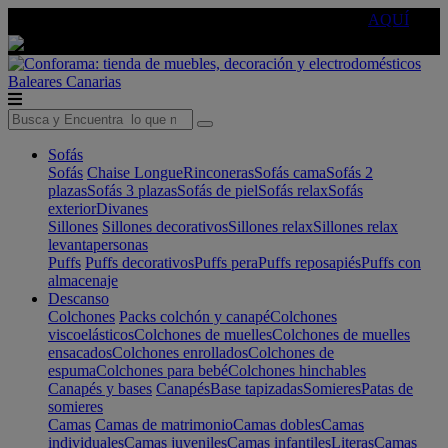
🔵Cambia tu electro con
-10% EXTRA
de descuento ☑️
AQUÍ
Baleares
Canarias
Sofás
Sofás
Chaise Longue
Rinconeras
Sofás cama
Sofás 2
plazas
Sofás 3 plazas
Sofás de piel
Sofás relax
Sofás
exterior
Divanes
Sillones
Sillones decorativos
Sillones relax
Sillones relax
levantapersonas
Puffs
Puffs decorativos
Puffs pera
Puffs reposapiés
Puffs con
almacenaje
Descanso
Colchones
Packs colchón y canapé
Colchones
viscoelásticos
Colchones de muelles
Colchones de muelles
ensacados
Colchones enrollados
Colchones de
espuma
Colchones para bebé
Colchones hinchables
Canapés y bases
Canapés
Base tapizadas
Somieres
Patas de
somieres
Camas
Camas de matrimonio
Camas dobles
Camas
individuales
Camas juveniles
Camas infantiles
Literas
Camas