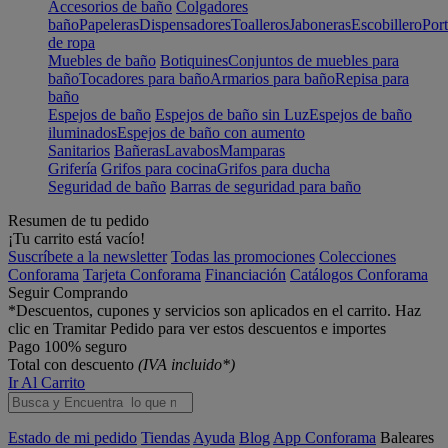
Accesorios de baño
Colgadores
baño
Papeleras
Dispensadores
Toalleros
Jaboneras
Escobillero
Port
de ropa
Muebles de baño
Botiquines
Conjuntos de muebles para
baño
Tocadores para baño
Armarios para baño
Repisa para
baño
Espejos de baño
Espejos de baño sin Luz
Espejos de baño
iluminados
Espejos de baño con aumento
Sanitarios
Bañeras
Lavabos
Mamparas
Grifería
Grifos para cocina
Grifos para ducha
Seguridad de baño
Barras de seguridad para baño
Resumen de tu pedido
¡Tu carrito está vacío!
Suscríbete a la newsletter
Todas las promociones
Colecciones
Conforama
Tarjeta Conforama
Financiación
Catálogos Conforama
Seguir Comprando
*Descuentos, cupones y servicios son aplicados en el carrito. Haz
clic en Tramitar Pedido para ver estos descuentos e importes
Pago 100% seguro
Total con descuento
(IVA incluido*)
Ir Al Carrito
Estado de mi pedido
Tiendas
Ayuda
Blog
App Conforama
Baleares