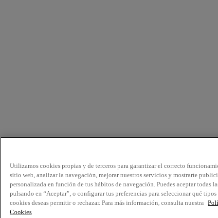
Utilizamos cookies propias y de terceros para garantizar el correcto funcionami
sitio web, analizar la navegación, mejorar nuestros servicios y mostrarte public
personalizada en función de tus hábitos de navegación. Puedes aceptar todas la
pulsando en “Aceptar”, o configurar tus preferencias para seleccionar qué tipos
cookies deseas permitir o rechazar. Para más información, consulta nuestra
Pol
Cookies