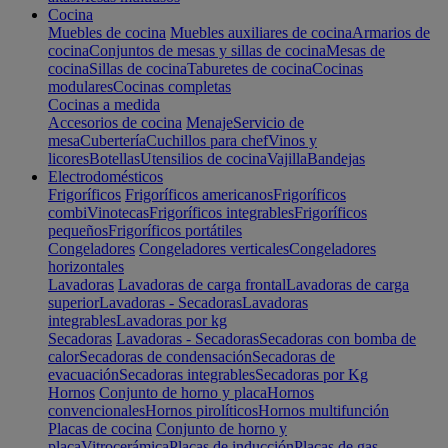
Cocina
Muebles de cocina
Muebles auxiliares de cocina
Armarios de
cocina
Conjuntos de mesas y sillas de cocina
Mesas de
cocina
Sillas de cocina
Taburetes de cocina
Cocinas
modulares
Cocinas completas
Cocinas a medida
Accesorios de cocina
Menaje
Servicio de
mesa
Cubertería
Cuchillos para chef
Vinos y
licores
Botellas
Utensilios de cocina
Vajilla
Bandejas
Electrodomésticos
Frigoríficos
Frigoríficos americanos
Frigoríficos
combi
Vinotecas
Frigoríficos integrables
Frigoríficos
pequeños
Frigoríficos portátiles
Congeladores
Congeladores verticales
Congeladores
horizontales
Lavadoras
Lavadoras de carga frontal
Lavadoras de carga
superior
Lavadoras - Secadoras
Lavadoras
integrables
Lavadoras por kg
Secadoras
Lavadoras - Secadoras
Secadoras con bomba de
calor
Secadoras de condensación
Secadoras de
evacuación
Secadoras integrables
Secadoras por Kg
Hornos
Conjunto de horno y placa
Hornos
convencionales
Hornos pirolíticos
Hornos multifunción
Placas de cocina
Conjunto de horno y
placa
Vitrocerámica
Placas de inducción
Placas de gas