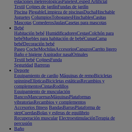
estaciones metereológicas
Paneles
Cesped Artificial
Textil
Cojines de jardín
Fundas de jardín
Piscina
Plegable
Limpieza de piscinas
Ducha
Hinchable
Juguetes
Columpios
Toboganes
Hinchables
Casitas
Mascotas
Comederos
Jaulas
Casetas para mascotas
Bebé
Habitación bebé
Humidificadores
Cestas
Colchón para
bebé
Muebles para habitación de bebé
Cunas
Cama
bebé
Decoración bebé
Paseo
Coche
Mochilas
Accesorios
Capazos
Carrito ligero
Baño e higiene
Aspirador nasal
Orinales
Textil bebé
Cojines
Funda
Seguridad
Barreras
Deporte
Equipamiento de cardio
Máquinas de remo
Bicicletas
spinning
Elípticas
Bicicletas estáticas
Recambios y
complementos
Cintas
Rodillos
Equipamiento de musculación
Bancos
Mancuernas
Máquinas
Plataformas
vibratorias
Recambios y complementos
Accesorios fitness
Bandas
Barras
Plataforma de
step
Cuerdas
Bolas y esferas de equilibrio
Recuperación muscular
Electroestimulación
Terapia de
percusión
Baño