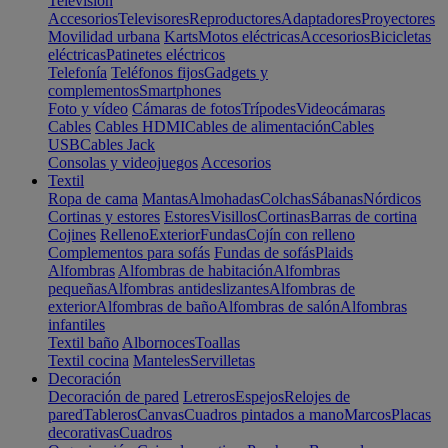
Televisión
Accesorios
Televisores
Reproductores
Adaptadores
Proyectores
Movilidad urbana
Karts
Motos eléctricas
Accesorios
Bicicletas
eléctricas
Patinetes eléctricos
Telefonía
Teléfonos fijos
Gadgets y
complementos
Smartphones
Foto y vídeo
Cámaras de fotos
Trípodes
Videocámaras
Cables
Cables HDMI
Cables de alimentación
Cables
USB
Cables Jack
Consolas y videojuegos
Accesorios
Textil
Ropa de cama
Mantas
Almohadas
Colchas
Sábanas
Nórdicos
Cortinas y estores
Estores
Visillos
Cortinas
Barras de cortina
Cojines
Relleno
Exterior
Fundas
Cojín con relleno
Complementos para sofás
Fundas de sofás
Plaids
Alfombras
Alfombras de habitación
Alfombras
pequeñas
Alfombras antideslizantes
Alfombras de
exterior
Alfombras de baño
Alfombras de salón
Alfombras
infantiles
Textil baño
Albornoces
Toallas
Textil cocina
Manteles
Servilletas
Decoración
Decoración de pared
Letreros
Espejos
Relojes de
pared
Tableros
Canvas
Cuadros pintados a mano
Marcos
Placas
decorativas
Cuadros