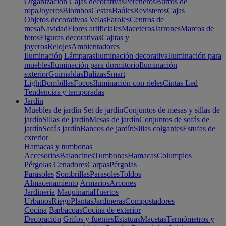
Organización
Cajas decorativas
Percheros
Burros de
ropa
Joyeros
Biombos
Cestas
Baúles
Revisteros
Cajas
Objetos decorativos
Velas
Faroles
Centros de
mesa
Navidad
Flores artificiales
Maceteros
Jarrones
Marcos de
fotos
Figuras decorativas
Cajitas y
joyeros
Relojes
Ambientadores
Iluminación
Lámparas
Iluminación decorativa
Iluminación para
muebles
Iluminación para dormitorio
Iluminación
exterior
Guirnaldas
Balizas
Smart
Light
Bombillas
Focos
Iluminación con rieles
Cintas Led
Tendencias y temporadas
Jardín
Muebles de jardín
Set de jardín
Conjuntos de mesas y sillas de
jardín
Sillas de jardín
Mesas de jardín
Conjuntos de sofás de
jardín
Sofás jardín
Bancos de jardín
Sillas colgantes
Estufas de
exterior
Hamacas y tumbonas
Accesorios
Balancines
Tumbonas
Hamacas
Columpios
Pérgolas
Cenadores
Carpas
Pérgolas
Parasoles
Sombrillas
Parasoles
Toldos
Almacenamiento
Armarios
Arcones
Jardinería
Maquinaria
Huertos
Urbanos
Riego
Plantas
Jardineras
Compostadores
Cocina
Barbacoas
Cocina de exterior
Decoración
Grifos y fuentes
Estatuas
Macetas
Termómetros y