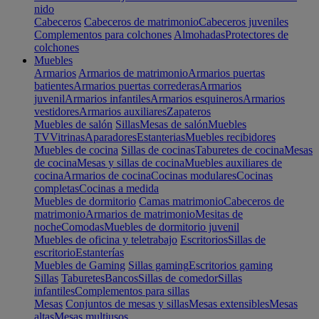
nido
Cabeceros
Cabeceros de matrimonio
Cabeceros juveniles
Complementos para colchones
Almohadas
Protectores de
colchones
Muebles
Armarios
Armarios de matrimonio
Armarios puertas
batientes
Armarios puertas correderas
Armarios
juvenil
Armarios infantiles
Armarios esquineros
Armarios
vestidores
Armarios auxiliares
Zapateros
Muebles de salón
Sillas
Mesas de salón
Muebles
TV
Vitrinas
Aparadores
Estanterias
Muebles recibidores
Muebles de cocina
Sillas de cocinas
Taburetes de cocina
Mesas
de cocina
Mesas y sillas de cocina
Muebles auxiliares de
cocina
Armarios de cocina
Cocinas modulares
Cocinas
completas
Cocinas a medida
Muebles de dormitorio
Camas matrimonio
Cabeceros de
matrimonio
Armarios de matrimonio
Mesitas de
noche
Comodas
Muebles de dormitorio juvenil
Muebles de oficina y teletrabajo
Escritorios
Sillas de
escritorio
Estanterías
Muebles de Gaming
Sillas gaming
Escritorios gaming
Sillas
Taburetes
Bancos
Sillas de comedor
Sillas
infantiles
Complementos para sillas
Mesas
Conjuntos de mesas y sillas
Mesas extensibles
Mesas
altas
Mesas multiusos