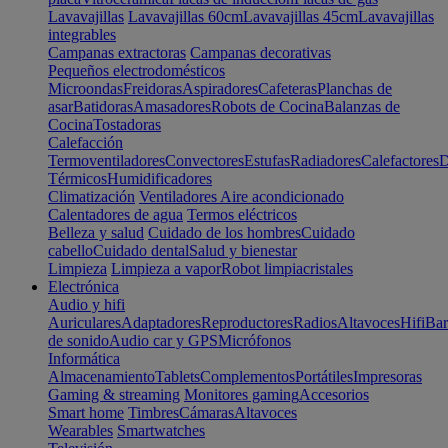
Lavavajillas
Lavavajillas 60cm
Lavavajillas 45cm
Lavavajillas
integrables
Campanas extractoras
Campanas decorativas
Pequeños electrodomésticos
Microondas
Freidoras
Aspiradores
Cafeteras
Planchas de
asar
Batidoras
Amasadores
Robots de Cocina
Balanzas de
Cocina
Tostadoras
Calefacción
Termoventiladores
Convectores
Estufas
Radiadores
Calefactores
D
Térmicos
Humidificadores
Climatización
Ventiladores
Aire acondicionado
Calentadores de agua
Termos eléctricos
Belleza y salud
Cuidado de los hombres
Cuidado
cabello
Cuidado dental
Salud y bienestar
Limpieza
Limpieza a vapor
Robot limpiacristales
Electrónica
Audio y hifi
Auriculares
Adaptadores
Reproductores
Radios
Altavoces
Hifi
Bar
de sonido
Audio car y GPS
Micrófonos
Informática
Almacenamiento
Tablets
Complementos
Portátiles
Impresoras
Gaming & streaming
Monitores gaming
Accesorios
Smart home
Timbres
Cámaras
Altavoces
Wearables
Smartwatches