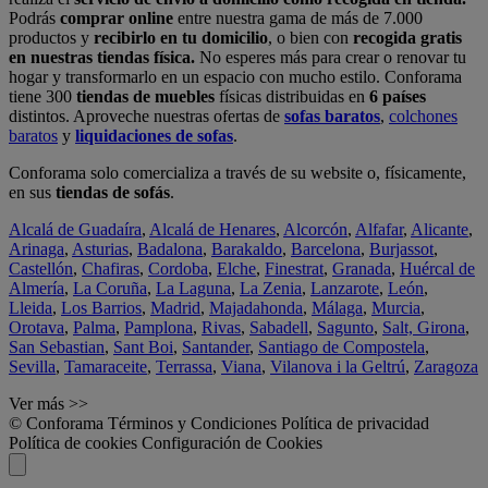
Podrás
comprar online
entre nuestra gama de más de 7.000
productos y
recibirlo en tu domicilio
, o bien con
recogida gratis
en nuestras tiendas física.
No esperes más para crear o renovar tu
hogar y transformarlo en un espacio con mucho estilo. Conforama
tiene 300
tiendas de muebles
físicas distribuidas en
6 países
distintos. Aproveche nuestras ofertas de
sofas baratos
,
colchones
baratos
y
liquidaciones de sofas
.
Conforama solo comercializa a través de su website o, físicamente,
en sus
tiendas de sofás
.
Alcalá de Guadaíra
,
Alcalá de Henares
,
Alcorcón
,
Alfafar
,
Alicante
,
Arinaga
,
Asturias
,
Badalona
,
Barakaldo
,
Barcelona
,
Burjassot
,
Castellón
,
Chafiras
,
Cordoba
,
Elche
,
Finestrat
,
Granada
,
Huércal de
Almería
,
La Coruña
,
La Laguna
,
La Zenia
,
Lanzarote
,
León
,
Lleida
,
Los Barrios
,
Madrid
,
Majadahonda
,
Málaga
,
Murcia
,
Orotava
,
Palma
,
Pamplona
,
Rivas
,
Sabadell
,
Sagunto
,
Salt, Girona
,
San Sebastian
,
Sant Boi
,
Santander
,
Santiago de Compostela
,
Sevilla
,
Tamaraceite
,
Terrassa
,
Viana
,
Vilanova i la Geltrú
,
Zaragoza
Ver más >>
© Conforama
Términos y Condiciones
Política de privacidad
Política de cookies
Configuración de Cookies