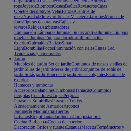
Organización
Cajas decorativas
Percheros
Burros de
ropa
Joyeros
Biombos
Cestas
Baúles
Revisteros
Cajas
Objetos decorativos
Velas
Faroles
Centros de
mesa
Navidad
Flores artificiales
Maceteros
Jarrones
Marcos de
fotos
Figuras decorativas
Cajitas y
joyeros
Relojes
Ambientadores
Iluminación
Lámparas
Iluminación decorativa
Iluminación para
muebles
Iluminación para dormitorio
Iluminación
exterior
Guirnaldas
Balizas
Smart
Light
Bombillas
Focos
Iluminación con rieles
Cintas Led
Tendencias y temporadas
Jardín
Muebles de jardín
Set de jardín
Conjuntos de mesas y sillas de
jardín
Sillas de jardín
Mesas de jardín
Conjuntos de sofás de
jardín
Sofás jardín
Bancos de jardín
Sillas colgantes
Estufas de
exterior
Hamacas y tumbonas
Accesorios
Balancines
Tumbonas
Hamacas
Columpios
Pérgolas
Cenadores
Carpas
Pérgolas
Parasoles
Sombrillas
Parasoles
Toldos
Almacenamiento
Armarios
Arcones
Jardinería
Maquinaria
Huertos
Urbanos
Riego
Plantas
Jardineras
Compostadores
Cocina
Barbacoas
Cocina de exterior
Decoración
Grifos y fuentes
Estatuas
Macetas
Termómetros y