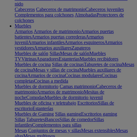
nido
Cabeceros
Cabeceros de matrimonio
Cabeceros juveniles
Complementos para colchones
Almohadas
Protectores de
colchones
Muebles
Armarios
Armarios de matrimonio
Armarios puertas
batientes
Armarios puertas correderas
Armarios
juvenil
Armarios infantiles
Armarios esquineros
Armarios
vestidores
Armarios auxiliares
Zapateros
Muebles de salón
Sillas
Mesas de salón
Muebles
TV
Vitrinas
Aparadores
Estanterias
Muebles recibidores
Muebles de cocina
Sillas de cocinas
Taburetes de cocina
Mesas
de cocina
Mesas y sillas de cocina
Muebles auxiliares de
cocina
Armarios de cocina
Cocinas modulares
Cocinas
completas
Cocinas a medida
Muebles de dormitorio
Camas matrimonio
Cabeceros de
matrimonio
Armarios de matrimonio
Mesitas de
noche
Comodas
Muebles de dormitorio juvenil
Muebles de oficina y teletrabajo
Escritorios
Sillas de
escritorio
Estanterías
Muebles de Gaming
Sillas gaming
Escritorios gaming
Sillas
Taburetes
Bancos
Sillas de comedor
Sillas
infantiles
Complementos para sillas
Mesas
Conjuntos de mesas y sillas
Mesas extensibles
Mesas
altas
Mesas multiusos