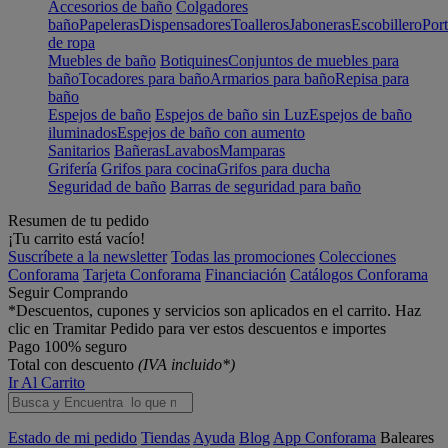
Accesorios de baño
Colgadores
baño
Papeleras
Dispensadores
Toalleros
Jaboneras
Escobillero
Port
de ropa
Muebles de baño
Botiquines
Conjuntos de muebles para
baño
Tocadores para baño
Armarios para baño
Repisa para
baño
Espejos de baño
Espejos de baño sin Luz
Espejos de baño
iluminados
Espejos de baño con aumento
Sanitarios
Bañeras
Lavabos
Mamparas
Grifería
Grifos para cocina
Grifos para ducha
Seguridad de baño
Barras de seguridad para baño
Resumen de tu pedido
¡Tu carrito está vacío!
Suscríbete a la newsletter
Todas las promociones
Colecciones
Conforama
Tarjeta Conforama
Financiación
Catálogos Conforama
Seguir Comprando
*Descuentos, cupones y servicios son aplicados en el carrito. Haz
clic en Tramitar Pedido para ver estos descuentos e importes
Pago 100% seguro
Total con descuento
(IVA incluido*)
Ir Al Carrito
Estado de mi pedido
Tiendas
Ayuda
Blog
App Conforama
Baleares