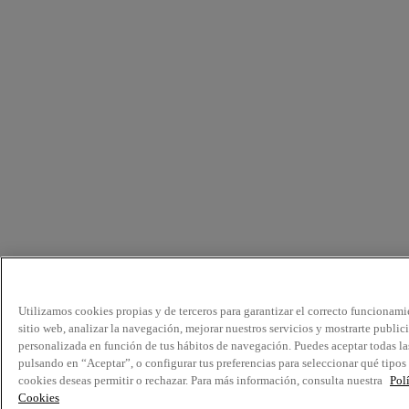
Utilizamos cookies propias y de terceros para garantizar el correcto funcionami
sitio web, analizar la navegación, mejorar nuestros servicios y mostrarte public
personalizada en función de tus hábitos de navegación. Puedes aceptar todas la
pulsando en “Aceptar”, o configurar tus preferencias para seleccionar qué tipos
cookies deseas permitir o rechazar. Para más información, consulta nuestra
Pol
Cookies