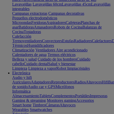
Lavavajillas
Lavavajillas 60cm
Lavavajillas 45cm
Lavavajillas
integrables
Campanas extractoras
Campanas decorativas
Pequeños electrodomésticos
Microondas
Freidoras
Aspiradores
Cafeteras
Planchas de
asar
Batidoras
Amasadores
Robots de Cocina
Balanzas de
Cocina
Tostadoras
Calefacción
Termoventiladores
Convectores
Estufas
Radiadores
Calefactores
D
Térmicos
Humidificadores
Climatización
Ventiladores
Aire acondicionado
Calentadores de agua
Termos eléctricos
Belleza y salud
Cuidado de los hombres
Cuidado
cabello
Cuidado dental
Salud y bienestar
Limpieza
Limpieza a vapor
Robot limpiacristales
Electrónica
Audio y hifi
Auriculares
Adaptadores
Reproductores
Radios
Altavoces
Hifi
Bar
de sonido
Audio car y GPS
Micrófonos
Informática
Almacenamiento
Tablets
Complementos
Portátiles
Impresoras
Gaming & streaming
Monitores gaming
Accesorios
Smart home
Timbres
Cámaras
Altavoces
Wearables
Smartwatches