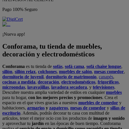
Pago 100% Seguro
¡Nueva app!
Conforama, tu tienda de muebles,
decoración y electrodomésticos
Conforama
es tu tienda de
sofás
,
sofá cama
,
sofá chaise longue
,
sillón
,
sillón relax
,
colchones
,
muebles de salón
,
mesas comedor
,
dormitorio de juvenil
,
dormitorio de matrimonio
,
canapés
,
cocinas a medida
,
decoración
,
electrodomésticos
,
frigoríficos
,
microondas
,
lavavajillas
,
lavadora secadora
, y
televisiones
.
Descubre nuestra amplia variedad de estilos en cualquier
muebles
para tu hogar,
con los mejores precios y promociones
. Crea el
espacio en el que vives gracias a nuestros
muebles de comedor
y
habitaciones,
armarios
y
zapateros
,
mesas de comedor
y
sillas de
escritorio
. Además, podrás decorar tu casa con multitud de
artículos, tener el mejor ocio con los productos de
imagen y sonido
y aprovechar tu
jardín
en las épocas de buen tiempo. Conforama
realiza el
servicio de envío a domicilio como recogida en tienda.