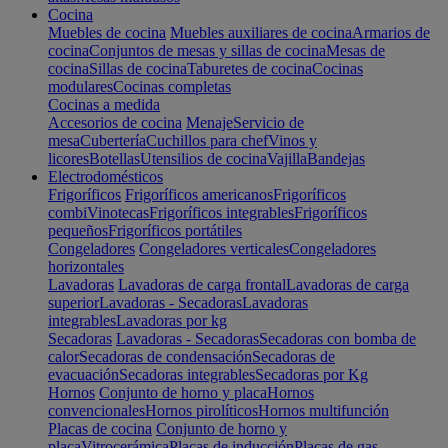
Cocina
Muebles de cocina
Muebles auxiliares de cocina
Armarios de
cocina
Conjuntos de mesas y sillas de cocina
Mesas de
cocina
Sillas de cocina
Taburetes de cocina
Cocinas
modulares
Cocinas completas
Cocinas a medida
Accesorios de cocina
Menaje
Servicio de
mesa
Cubertería
Cuchillos para chef
Vinos y
licores
Botellas
Utensilios de cocina
Vajilla
Bandejas
Electrodomésticos
Frigoríficos
Frigoríficos americanos
Frigoríficos
combi
Vinotecas
Frigoríficos integrables
Frigoríficos
pequeños
Frigoríficos portátiles
Congeladores
Congeladores verticales
Congeladores
horizontales
Lavadoras
Lavadoras de carga frontal
Lavadoras de carga
superior
Lavadoras - Secadoras
Lavadoras
integrables
Lavadoras por kg
Secadoras
Lavadoras - Secadoras
Secadoras con bomba de
calor
Secadoras de condensación
Secadoras de
evacuación
Secadoras integrables
Secadoras por Kg
Hornos
Conjunto de horno y placa
Hornos
convencionales
Hornos pirolíticos
Hornos multifunción
Placas de cocina
Conjunto de horno y
placa
Vitrocerámica
Placas de inducción
Placas de gas