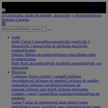
🔵Cambia tu electro con
-10% EXTRA
de descuento ☑️
AQUÍ
Baleares
Canarias
Sofás
Sofás
Chaise Longue
Rinconeras
Sofás cama
Sofás 2
plazas
Sofás 3 plazas
Sofás de piel
Sofás relax
Sofás
exterior
Divanes
Sillones
Sillones decorativos
Sillones relax
Sillones relax
levantapersonas
Puffs
Puffs decorativos
Puffs pera
Puffs reposapiés
Puffs con
almacenaje
Descanso
Colchones
Packs colchón y canapé
Colchones
viscoelásticos
Colchones de muelles
Colchones de muelles
ensacados
Colchones enrollados
Colchones de
espuma
Colchones para bebé
Colchones hinchables
Canapés y bases
Canapés
Base tapizadas
Somieres
Patas de
somieres
Camas
Camas de matrimonio
Camas dobles
Camas
individuales
Camas juveniles
Camas infantiles
Literas
Camas