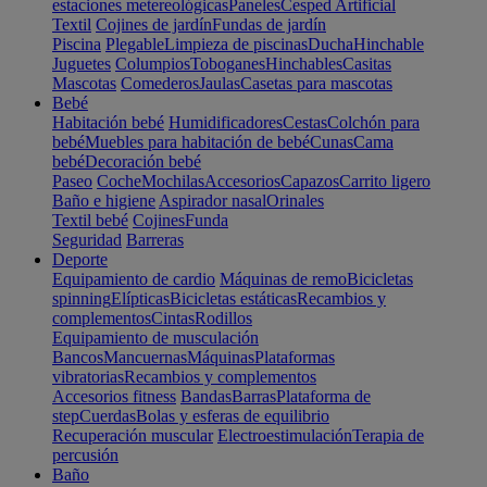
estaciones metereológicas
Paneles
Cesped Artificial
Textil
Cojines de jardín
Fundas de jardín
Piscina
Plegable
Limpieza de piscinas
Ducha
Hinchable
Juguetes
Columpios
Toboganes
Hinchables
Casitas
Mascotas
Comederos
Jaulas
Casetas para mascotas
Bebé
Habitación bebé
Humidificadores
Cestas
Colchón para
bebé
Muebles para habitación de bebé
Cunas
Cama
bebé
Decoración bebé
Paseo
Coche
Mochilas
Accesorios
Capazos
Carrito ligero
Baño e higiene
Aspirador nasal
Orinales
Textil bebé
Cojines
Funda
Seguridad
Barreras
Deporte
Equipamiento de cardio
Máquinas de remo
Bicicletas
spinning
Elípticas
Bicicletas estáticas
Recambios y
complementos
Cintas
Rodillos
Equipamiento de musculación
Bancos
Mancuernas
Máquinas
Plataformas
vibratorias
Recambios y complementos
Accesorios fitness
Bandas
Barras
Plataforma de
step
Cuerdas
Bolas y esferas de equilibrio
Recuperación muscular
Electroestimulación
Terapia de
percusión
Baño