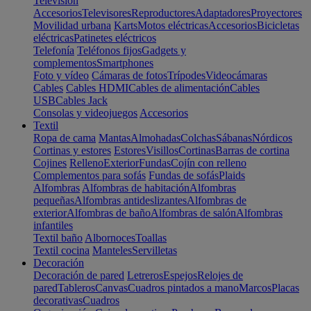
Televisión
Accesorios
Televisores
Reproductores
Adaptadores
Proyectores
Movilidad urbana
Karts
Motos eléctricas
Accesorios
Bicicletas
eléctricas
Patinetes eléctricos
Telefonía
Teléfonos fijos
Gadgets y
complementos
Smartphones
Foto y vídeo
Cámaras de fotos
Trípodes
Videocámaras
Cables
Cables HDMI
Cables de alimentación
Cables
USB
Cables Jack
Consolas y videojuegos
Accesorios
Textil
Ropa de cama
Mantas
Almohadas
Colchas
Sábanas
Nórdicos
Cortinas y estores
Estores
Visillos
Cortinas
Barras de cortina
Cojines
Relleno
Exterior
Fundas
Cojín con relleno
Complementos para sofás
Fundas de sofás
Plaids
Alfombras
Alfombras de habitación
Alfombras
pequeñas
Alfombras antideslizantes
Alfombras de
exterior
Alfombras de baño
Alfombras de salón
Alfombras
infantiles
Textil baño
Albornoces
Toallas
Textil cocina
Manteles
Servilletas
Decoración
Decoración de pared
Letreros
Espejos
Relojes de
pared
Tableros
Canvas
Cuadros pintados a mano
Marcos
Placas
decorativas
Cuadros