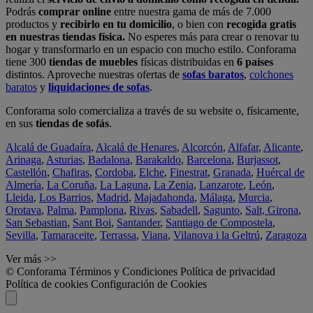
Podrás
comprar online
entre nuestra gama de más de 7.000
productos y
recibirlo en tu domicilio
, o bien con
recogida gratis
en nuestras tiendas física.
No esperes más para crear o renovar tu
hogar y transformarlo en un espacio con mucho estilo. Conforama
tiene 300
tiendas de muebles
físicas distribuidas en
6 países
distintos. Aproveche nuestras ofertas de
sofas baratos
,
colchones
baratos
y
liquidaciones de sofas
.
Conforama solo comercializa a través de su website o, físicamente,
en sus
tiendas de sofás
.
Alcalá de Guadaíra
,
Alcalá de Henares
,
Alcorcón
,
Alfafar
,
Alicante
,
Arinaga
,
Asturias
,
Badalona
,
Barakaldo
,
Barcelona
,
Burjassot
,
Castellón
,
Chafiras
,
Cordoba
,
Elche
,
Finestrat
,
Granada
,
Huércal de
Almería
,
La Coruña
,
La Laguna
,
La Zenia
,
Lanzarote
,
León
,
Lleida
,
Los Barrios
,
Madrid
,
Majadahonda
,
Málaga
,
Murcia
,
Orotava
,
Palma
,
Pamplona
,
Rivas
,
Sabadell
,
Sagunto
,
Salt, Girona
,
San Sebastian
,
Sant Boi
,
Santander
,
Santiago de Compostela
,
Sevilla
,
Tamaraceite
,
Terrassa
,
Viana
,
Vilanova i la Geltrú
,
Zaragoza
Ver más >>
© Conforama
Términos y Condiciones
Política de privacidad
Política de cookies
Configuración de Cookies