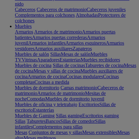
nido
Cabeceros
Cabeceros de matrimonio
Cabeceros juveniles
Complementos para colchones
Almohadas
Protectores de
colchones
Muebles
Armarios
Armarios de matrimonio
Armarios puertas
batientes
Armarios puertas correderas
Armarios
juvenil
Armarios infantiles
Armarios esquineros
Armarios
vestidores
Armarios auxiliares
Zapateros
Muebles de salón
Sillas
Mesas de salón
Muebles
TV
Vitrinas
Aparadores
Estanterias
Muebles recibidores
Muebles de cocina
Sillas de cocinas
Taburetes de cocina
Mesas
de cocina
Mesas y sillas de cocina
Muebles auxiliares de
cocina
Armarios de cocina
Cocinas modulares
Cocinas
completas
Cocinas a medida
Muebles de dormitorio
Camas matrimonio
Cabeceros de
matrimonio
Armarios de matrimonio
Mesitas de
noche
Comodas
Muebles de dormitorio juvenil
Muebles de oficina y teletrabajo
Escritorios
Sillas de
escritorio
Estanterías
Muebles de Gaming
Sillas gaming
Escritorios gaming
Sillas
Taburetes
Bancos
Sillas de comedor
Sillas
infantiles
Complementos para sillas
Mesas
Conjuntos de mesas y sillas
Mesas extensibles
Mesas
altas
Mesas multiusos