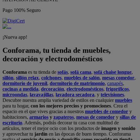
Pago 100% Seguro
¡Nueva app!
Conforama, tu tienda de muebles,
decoración y electrodomésticos
Conforama
es tu tienda de
sofás
,
sofá cama
,
sofá chaise longue
,
sillón
,
sillón relax
,
colchones
,
muebles de salón
,
mesas comedor
,
dormitorio de juvenil
,
dormitorio de matrimonio
,
canapés
,
cocinas a medida
,
decoración
,
electrodomésticos
,
frigoríficos
,
microondas
,
lavavajillas
,
lavadora secadora
, y
televisiones
.
Descubre nuestra amplia variedad de estilos en cualquier
muebles
para tu hogar,
con los mejores precios y promociones
. Crea el
espacio en el que vives gracias a nuestros
muebles de comedor
y
habitaciones,
armarios
y
zapateros
,
mesas de comedor
y
sillas de
escritorio
. Además, podrás decorar tu casa con multitud de
artículos, tener el mejor ocio con los productos de
imagen y sonido
y aprovechar tu
jardín
en las épocas de buen tiempo. Conforama
realiza el
servicio de envío a domicilio como recogida en tienda.