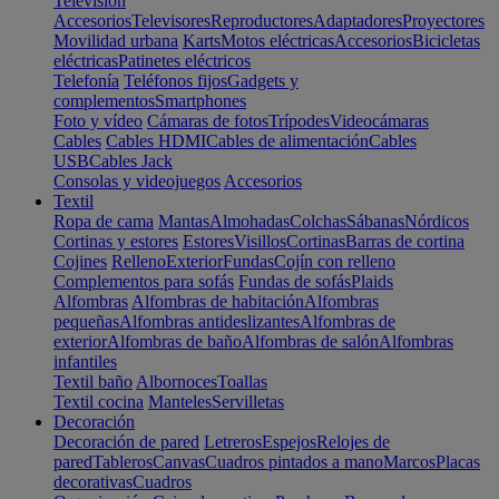
Televisión
Accesorios
Televisores
Reproductores
Adaptadores
Proyectores
Movilidad urbana
Karts
Motos eléctricas
Accesorios
Bicicletas
eléctricas
Patinetes eléctricos
Telefonía
Teléfonos fijos
Gadgets y
complementos
Smartphones
Foto y vídeo
Cámaras de fotos
Trípodes
Videocámaras
Cables
Cables HDMI
Cables de alimentación
Cables
USB
Cables Jack
Consolas y videojuegos
Accesorios
Textil
Ropa de cama
Mantas
Almohadas
Colchas
Sábanas
Nórdicos
Cortinas y estores
Estores
Visillos
Cortinas
Barras de cortina
Cojines
Relleno
Exterior
Fundas
Cojín con relleno
Complementos para sofás
Fundas de sofás
Plaids
Alfombras
Alfombras de habitación
Alfombras
pequeñas
Alfombras antideslizantes
Alfombras de
exterior
Alfombras de baño
Alfombras de salón
Alfombras
infantiles
Textil baño
Albornoces
Toallas
Textil cocina
Manteles
Servilletas
Decoración
Decoración de pared
Letreros
Espejos
Relojes de
pared
Tableros
Canvas
Cuadros pintados a mano
Marcos
Placas
decorativas
Cuadros