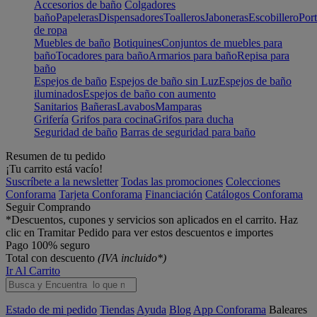
Accesorios de baño
Colgadores
baño
Papeleras
Dispensadores
Toalleros
Jaboneras
Escobillero
Port
de ropa
Muebles de baño
Botiquines
Conjuntos de muebles para
baño
Tocadores para baño
Armarios para baño
Repisa para
baño
Espejos de baño
Espejos de baño sin Luz
Espejos de baño
iluminados
Espejos de baño con aumento
Sanitarios
Bañeras
Lavabos
Mamparas
Grifería
Grifos para cocina
Grifos para ducha
Seguridad de baño
Barras de seguridad para baño
Resumen de tu pedido
¡Tu carrito está vacío!
Suscríbete a la newsletter
Todas las promociones
Colecciones
Conforama
Tarjeta Conforama
Financiación
Catálogos Conforama
Seguir Comprando
*Descuentos, cupones y servicios son aplicados en el carrito. Haz
clic en Tramitar Pedido para ver estos descuentos e importes
Pago 100% seguro
Total con descuento
(IVA incluido*)
Ir Al Carrito
Estado de mi pedido
Tiendas
Ayuda
Blog
App Conforama
Baleares