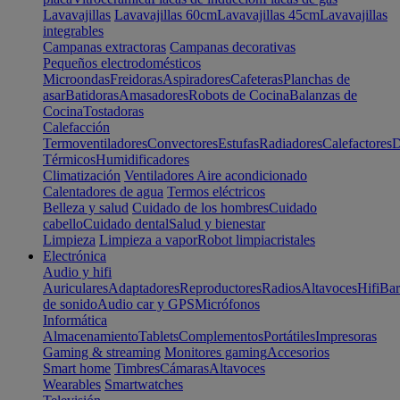
Lavavajillas
Lavavajillas 60cm
Lavavajillas 45cm
Lavavajillas
integrables
Campanas extractoras
Campanas decorativas
Pequeños electrodomésticos
Microondas
Freidoras
Aspiradores
Cafeteras
Planchas de
asar
Batidoras
Amasadores
Robots de Cocina
Balanzas de
Cocina
Tostadoras
Calefacción
Termoventiladores
Convectores
Estufas
Radiadores
Calefactores
D
Térmicos
Humidificadores
Climatización
Ventiladores
Aire acondicionado
Calentadores de agua
Termos eléctricos
Belleza y salud
Cuidado de los hombres
Cuidado
cabello
Cuidado dental
Salud y bienestar
Limpieza
Limpieza a vapor
Robot limpiacristales
Electrónica
Audio y hifi
Auriculares
Adaptadores
Reproductores
Radios
Altavoces
Hifi
Bar
de sonido
Audio car y GPS
Micrófonos
Informática
Almacenamiento
Tablets
Complementos
Portátiles
Impresoras
Gaming & streaming
Monitores gaming
Accesorios
Smart home
Timbres
Cámaras
Altavoces
Wearables
Smartwatches