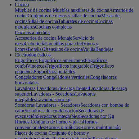
Cocina
Muebles de cocina
Muebles auxiliares de cocina
Armarios de
cocina
Conjuntos de mesas y sillas de cocina
Mesas de
cocina
Sillas de cocina
Taburetes de cocina
Cocinas
modulares
Cocinas completas
Cocinas a medida
Accesorios de cocina
Menaje
Servicio de
mesa
Cubertería
Cuchillos para chef
Vinos y
licores
Botellas
Utensilios de cocina
Vajilla
Bandejas
Electrodomésticos
Frigoríficos
Frigoríficos americanos
Frigoríficos
combi
Vinotecas
Frigoríficos integrables
Frigoríficos
pequeños
Frigoríficos portátiles
Congeladores
Congeladores verticales
Congeladores
horizontales
Lavadoras
Lavadoras de carga frontal
Lavadoras de carga
superior
Lavadoras - Secadoras
Lavadoras
integrables
Lavadoras por kg
Secadoras
Lavadoras - Secadoras
Secadoras con bomba de
calor
Secadoras de condensación
Secadoras de
evacuación
Secadoras integrables
Secadoras por Kg
Hornos
Conjunto de horno y placa
Hornos
convencionales
Hornos pirolíticos
Hornos multifunción
Placas de cocina
Conjunto de horno y
placa
Vitrocerámica
Placas de inducción
Placas de gas