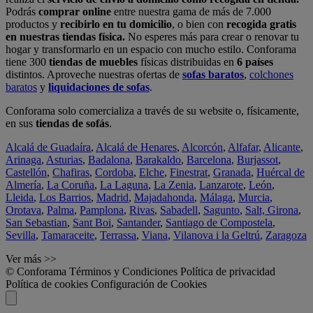
Podrás
comprar online
entre nuestra gama de más de 7.000
productos y
recibirlo en tu domicilio
, o bien con
recogida gratis
en nuestras tiendas física.
No esperes más para crear o renovar tu
hogar y transformarlo en un espacio con mucho estilo. Conforama
tiene 300
tiendas de muebles
físicas distribuidas en
6 países
distintos. Aproveche nuestras ofertas de
sofas baratos
,
colchones
baratos
y
liquidaciones de sofas
.
Conforama solo comercializa a través de su website o, físicamente,
en sus
tiendas de sofás
.
Alcalá de Guadaíra
,
Alcalá de Henares
,
Alcorcón
,
Alfafar
,
Alicante
,
Arinaga
,
Asturias
,
Badalona
,
Barakaldo
,
Barcelona
,
Burjassot
,
Castellón
,
Chafiras
,
Cordoba
,
Elche
,
Finestrat
,
Granada
,
Huércal de
Almería
,
La Coruña
,
La Laguna
,
La Zenia
,
Lanzarote
,
León
,
Lleida
,
Los Barrios
,
Madrid
,
Majadahonda
,
Málaga
,
Murcia
,
Orotava
,
Palma
,
Pamplona
,
Rivas
,
Sabadell
,
Sagunto
,
Salt, Girona
,
San Sebastian
,
Sant Boi
,
Santander
,
Santiago de Compostela
,
Sevilla
,
Tamaraceite
,
Terrassa
,
Viana
,
Vilanova i la Geltrú
,
Zaragoza
Ver más >>
© Conforama
Términos y Condiciones
Política de privacidad
Política de cookies
Configuración de Cookies