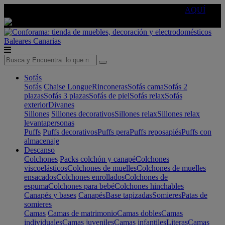
🔵Cambia tu electro con
-10% EXTRA
de descuento ☑️
AQUÍ
Baleares
Canarias
Sofás
Sofás
Chaise Longue
Rinconeras
Sofás cama
Sofás 2
plazas
Sofás 3 plazas
Sofás de piel
Sofás relax
Sofás
exterior
Divanes
Sillones
Sillones decorativos
Sillones relax
Sillones relax
levantapersonas
Puffs
Puffs decorativos
Puffs pera
Puffs reposapiés
Puffs con
almacenaje
Descanso
Colchones
Packs colchón y canapé
Colchones
viscoelásticos
Colchones de muelles
Colchones de muelles
ensacados
Colchones enrollados
Colchones de
espuma
Colchones para bebé
Colchones hinchables
Canapés y bases
Canapés
Base tapizadas
Somieres
Patas de
somieres
Camas
Camas de matrimonio
Camas dobles
Camas
individuales
Camas juveniles
Camas infantiles
Literas
Camas