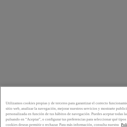
Utilizamos cookies propias y de terceros para garantizar el correcto funcionami
sitio web, analizar la navegación, mejorar nuestros servicios y mostrarte public
personalizada en función de tus hábitos de navegación. Puedes aceptar todas la
pulsando en “Aceptar”, o configurar tus preferencias para seleccionar qué tipos
cookies deseas permitir o rechazar. Para más información, consulta nuestra
Pol