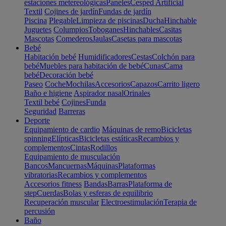
estaciones metereológicas
Paneles
Cesped Artificial
Textil
Cojines de jardín
Fundas de jardín
Piscina
Plegable
Limpieza de piscinas
Ducha
Hinchable
Juguetes
Columpios
Toboganes
Hinchables
Casitas
Mascotas
Comederos
Jaulas
Casetas para mascotas
Bebé
Habitación bebé
Humidificadores
Cestas
Colchón para
bebé
Muebles para habitación de bebé
Cunas
Cama
bebé
Decoración bebé
Paseo
Coche
Mochilas
Accesorios
Capazos
Carrito ligero
Baño e higiene
Aspirador nasal
Orinales
Textil bebé
Cojines
Funda
Seguridad
Barreras
Deporte
Equipamiento de cardio
Máquinas de remo
Bicicletas
spinning
Elípticas
Bicicletas estáticas
Recambios y
complementos
Cintas
Rodillos
Equipamiento de musculación
Bancos
Mancuernas
Máquinas
Plataformas
vibratorias
Recambios y complementos
Accesorios fitness
Bandas
Barras
Plataforma de
step
Cuerdas
Bolas y esferas de equilibrio
Recuperación muscular
Electroestimulación
Terapia de
percusión
Baño