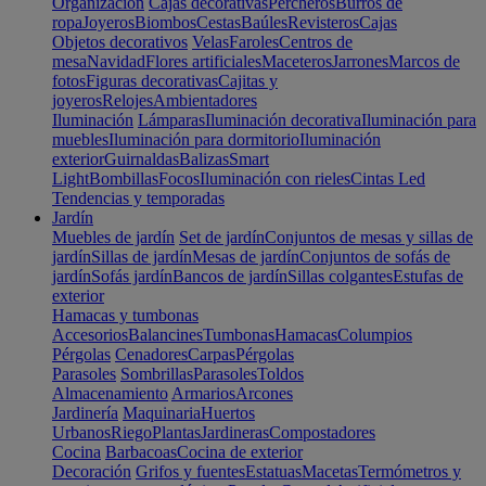
Organización
Cajas decorativas
Percheros
Burros de
ropa
Joyeros
Biombos
Cestas
Baúles
Revisteros
Cajas
Objetos decorativos
Velas
Faroles
Centros de
mesa
Navidad
Flores artificiales
Maceteros
Jarrones
Marcos de
fotos
Figuras decorativas
Cajitas y
joyeros
Relojes
Ambientadores
Iluminación
Lámparas
Iluminación decorativa
Iluminación para
muebles
Iluminación para dormitorio
Iluminación
exterior
Guirnaldas
Balizas
Smart
Light
Bombillas
Focos
Iluminación con rieles
Cintas Led
Tendencias y temporadas
Jardín
Muebles de jardín
Set de jardín
Conjuntos de mesas y sillas de
jardín
Sillas de jardín
Mesas de jardín
Conjuntos de sofás de
jardín
Sofás jardín
Bancos de jardín
Sillas colgantes
Estufas de
exterior
Hamacas y tumbonas
Accesorios
Balancines
Tumbonas
Hamacas
Columpios
Pérgolas
Cenadores
Carpas
Pérgolas
Parasoles
Sombrillas
Parasoles
Toldos
Almacenamiento
Armarios
Arcones
Jardinería
Maquinaria
Huertos
Urbanos
Riego
Plantas
Jardineras
Compostadores
Cocina
Barbacoas
Cocina de exterior
Decoración
Grifos y fuentes
Estatuas
Macetas
Termómetros y