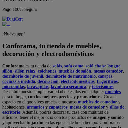
Pago 100% Seguro
¡Nueva app!
Conforama, tu tienda de muebles,
decoración y electrodomésticos
Conforama
es tu tienda de
sofás
,
sofá cama
,
sofá chaise longue
,
sillón
,
sillón relax
,
colchones
,
muebles de salón
,
mesas comedor
,
dormitorio de juvenil
,
dormitorio de matrimonio
,
canapés
,
cocinas a medida
,
decoración
,
electrodomésticos
,
frigoríficos
,
microondas
,
lavavajillas
,
lavadora secadora
, y
televisiones
.
Descubre nuestra amplia variedad de estilos en cualquier
muebles
para tu hogar,
con los mejores precios y promociones
. Crea el
espacio en el que vives gracias a nuestros
muebles de comedor
y
habitaciones,
armarios
y
zapateros
,
mesas de comedor
y
sillas de
escritorio
. Además, podrás decorar tu casa con multitud de
artículos, tener el mejor ocio con los productos de
imagen y sonido
y aprovechar tu
jardín
en las épocas de buen tiempo. Conforama
realiza el
servicio de envío a domicilio como recogida en tienda.