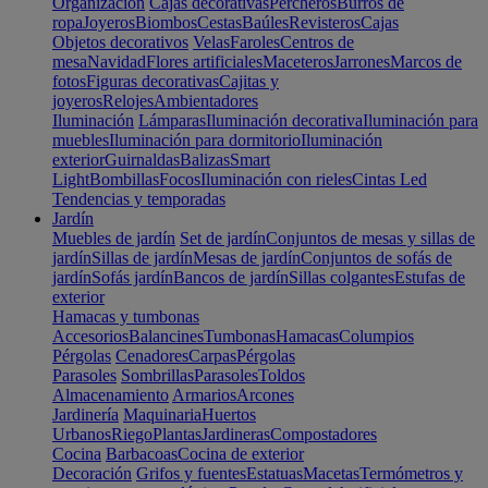
Organización
Cajas decorativas
Percheros
Burros de
ropa
Joyeros
Biombos
Cestas
Baúles
Revisteros
Cajas
Objetos decorativos
Velas
Faroles
Centros de
mesa
Navidad
Flores artificiales
Maceteros
Jarrones
Marcos de
fotos
Figuras decorativas
Cajitas y
joyeros
Relojes
Ambientadores
Iluminación
Lámparas
Iluminación decorativa
Iluminación para
muebles
Iluminación para dormitorio
Iluminación
exterior
Guirnaldas
Balizas
Smart
Light
Bombillas
Focos
Iluminación con rieles
Cintas Led
Tendencias y temporadas
Jardín
Muebles de jardín
Set de jardín
Conjuntos de mesas y sillas de
jardín
Sillas de jardín
Mesas de jardín
Conjuntos de sofás de
jardín
Sofás jardín
Bancos de jardín
Sillas colgantes
Estufas de
exterior
Hamacas y tumbonas
Accesorios
Balancines
Tumbonas
Hamacas
Columpios
Pérgolas
Cenadores
Carpas
Pérgolas
Parasoles
Sombrillas
Parasoles
Toldos
Almacenamiento
Armarios
Arcones
Jardinería
Maquinaria
Huertos
Urbanos
Riego
Plantas
Jardineras
Compostadores
Cocina
Barbacoas
Cocina de exterior
Decoración
Grifos y fuentes
Estatuas
Macetas
Termómetros y