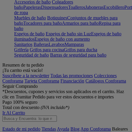
Accesorios de baño
Colgadores
baño
Papeleras
Dispensadores
Toalleros
Jaboneras
Escobillero
Port
de ropa
Muebles de baño
Botiquines
Conjuntos de muebles para
baño
Tocadores para baño
Armarios para baño
Repisa para
baño
Espejos de baño
Espejos de baño sin Luz
Espejos de baño
iluminados
Espejos de baño con aumento
Sanitarios
Bañeras
Lavabos
Mamparas
Grifería
Grifos para cocina
Grifos para ducha
Seguridad de baño
Barras de seguridad para baño
Resumen de tu pedido
¡Tu carrito está vacío!
Suscríbete a la newsletter
Todas las promociones
Colecciones
Conforama
Tarjeta Conforama
Financiación
Catálogos Conforama
Seguir Comprando
*Descuentos, cupones y servicios son aplicados en el carrito. Haz
clic en Tramitar Pedido para ver estos descuentos e importes
Pago 100% seguro
Total con descuento
(IVA incluido*)
Ir Al Carrito
Estado de mi pedido
Tiendas
Ayuda
Blog
App Conforama
Baleares