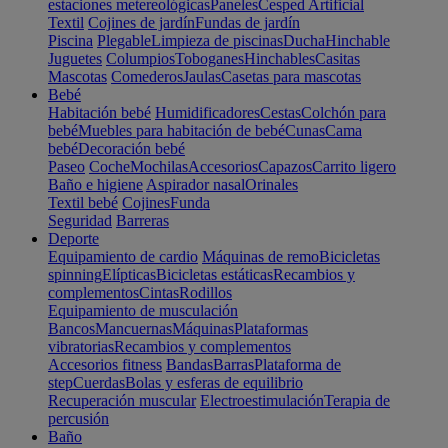
estaciones metereológicas
Paneles
Cesped Artificial
Textil
Cojines de jardín
Fundas de jardín
Piscina
Plegable
Limpieza de piscinas
Ducha
Hinchable
Juguetes
Columpios
Toboganes
Hinchables
Casitas
Mascotas
Comederos
Jaulas
Casetas para mascotas
Bebé
Habitación bebé
Humidificadores
Cestas
Colchón para
bebé
Muebles para habitación de bebé
Cunas
Cama
bebé
Decoración bebé
Paseo
Coche
Mochilas
Accesorios
Capazos
Carrito ligero
Baño e higiene
Aspirador nasal
Orinales
Textil bebé
Cojines
Funda
Seguridad
Barreras
Deporte
Equipamiento de cardio
Máquinas de remo
Bicicletas
spinning
Elípticas
Bicicletas estáticas
Recambios y
complementos
Cintas
Rodillos
Equipamiento de musculación
Bancos
Mancuernas
Máquinas
Plataformas
vibratorias
Recambios y complementos
Accesorios fitness
Bandas
Barras
Plataforma de
step
Cuerdas
Bolas y esferas de equilibrio
Recuperación muscular
Electroestimulación
Terapia de
percusión
Baño