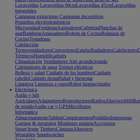
Lavavajillas
Lavavajillas 60cm
Lavavajillas 45cm
Lavavajillas
integrables
Campanas extractoras
Campanas decorativas
Pequeños electrodomésticos
Microondas
Freidoras
Aspiradores
Cafeteras
Planchas de
asar
Batidoras
Amasadores
Robots de Cocina
Balanzas de
Cocina
Tostadoras
Calefacción
Termoventiladores
Convectores
Estufas
Radiadores
Calefactores
D
Térmicos
Humidificadores
Climatización
Ventiladores
Aire acondicionado
Calentadores de agua
Termos eléctricos
Belleza y salud
Cuidado de los hombres
Cuidado
cabello
Cuidado dental
Salud y bienestar
Limpieza
Limpieza a vapor
Robot limpiacristales
Electrónica
Audio y hifi
Auriculares
Adaptadores
Reproductores
Radios
Altavoces
Hifi
Bar
de sonido
Audio car y GPS
Micrófonos
Informática
Almacenamiento
Tablets
Complementos
Portátiles
Impresoras
Gaming & streaming
Monitores gaming
Accesorios
Smart home
Timbres
Cámaras
Altavoces
Wearables
Smartwatches