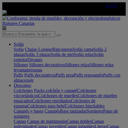
🔵Cambia tu electro con
-10% EXTRA
de descuento ☑️
AQUÍ
Baleares
Canarias
Sofás
Sofás
Chaise Longue
Rinconeras
Sofás cama
Sofás 2
plazas
Sofás 3 plazas
Sofás de piel
Sofás relax
Sofás
exterior
Divanes
Sillones
Sillones decorativos
Sillones relax
Sillones relax
levantapersonas
Puffs
Puffs decorativos
Puffs pera
Puffs reposapiés
Puffs con
almacenaje
Descanso
Colchones
Packs colchón y canapé
Colchones
viscoelásticos
Colchones de muelles
Colchones de muelles
ensacados
Colchones enrollados
Colchones de
espuma
Colchones para bebé
Colchones hinchables
Canapés y bases
Canapés
Base tapizadas
Somieres
Patas de
somieres
Camas
Camas de matrimonio
Camas dobles
Camas
individuales
Camas juveniles
Camas infantiles
Literas
Camas