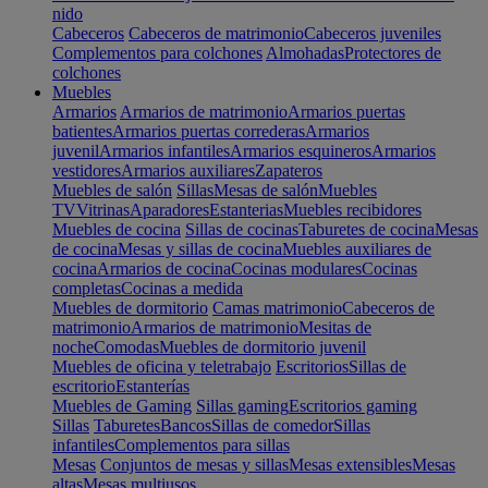
nido
Cabeceros
Cabeceros de matrimonio
Cabeceros juveniles
Complementos para colchones
Almohadas
Protectores de
colchones
Muebles
Armarios
Armarios de matrimonio
Armarios puertas
batientes
Armarios puertas correderas
Armarios
juvenil
Armarios infantiles
Armarios esquineros
Armarios
vestidores
Armarios auxiliares
Zapateros
Muebles de salón
Sillas
Mesas de salón
Muebles
TV
Vitrinas
Aparadores
Estanterias
Muebles recibidores
Muebles de cocina
Sillas de cocinas
Taburetes de cocina
Mesas
de cocina
Mesas y sillas de cocina
Muebles auxiliares de
cocina
Armarios de cocina
Cocinas modulares
Cocinas
completas
Cocinas a medida
Muebles de dormitorio
Camas matrimonio
Cabeceros de
matrimonio
Armarios de matrimonio
Mesitas de
noche
Comodas
Muebles de dormitorio juvenil
Muebles de oficina y teletrabajo
Escritorios
Sillas de
escritorio
Estanterías
Muebles de Gaming
Sillas gaming
Escritorios gaming
Sillas
Taburetes
Bancos
Sillas de comedor
Sillas
infantiles
Complementos para sillas
Mesas
Conjuntos de mesas y sillas
Mesas extensibles
Mesas
altas
Mesas multiusos