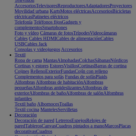
Televisión
Accesorios
Televisores
Reproductores
Adaptadores
Proyectores
Movilidad urbana
Karts
Motos eléctricas
Accesorios
Bicicletas
eléctricas
Patinetes eléctricos
Telefonía
Teléfonos fijos
Gadgets y
complementos
Smartphones
Foto y vídeo
Cámaras de fotos
Trípodes
Videocámaras
Cables
Cables HDMI
Cables de alimentación
Cables
USB
Cables Jack
Consolas y videojuegos
Accesorios
Textil
Ropa de cama
Mantas
Almohadas
Colchas
Sábanas
Nórdicos
Cortinas y estores
Estores
Visillos
Cortinas
Barras de cortina
Cojines
Relleno
Exterior
Fundas
Cojín con relleno
Complementos para sofás
Fundas de sofás
Plaids
Alfombras
Alfombras de habitación
Alfombras
pequeñas
Alfombras antideslizantes
Alfombras de
exterior
Alfombras de baño
Alfombras de salón
Alfombras
infantiles
Textil baño
Albornoces
Toallas
Textil cocina
Manteles
Servilletas
Decoración
Decoración de pared
Letreros
Espejos
Relojes de
pared
Tableros
Canvas
Cuadros pintados a mano
Marcos
Placas
decorativas
Cuadros