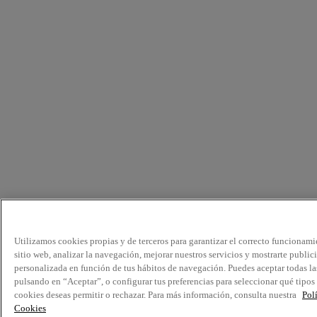
Utilizamos cookies propias y de terceros para garantizar el correcto funcionami
sitio web, analizar la navegación, mejorar nuestros servicios y mostrarte public
personalizada en función de tus hábitos de navegación. Puedes aceptar todas la
pulsando en “Aceptar”, o configurar tus preferencias para seleccionar qué tipos
cookies deseas permitir o rechazar. Para más información, consulta nuestra
Pol
Cookies