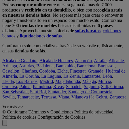
Podrás
comprar online
entre nuestra gama de más de 7.000
productos y
recibirlo en tu domicilio
, o bien con
recogida gratis
en nuestras tiendas física.
No esperes más para crear o renovar tu
hogar y transformarlo en un espacio con mucho estilo. Conforama
tiene 300
tiendas de muebles
físicas distribuidas en
6 países
distintos. Aproveche nuestras ofertas de
sofas baratos
,
colchones
baratos
y
liquidaciones de sofas
.
Conforama solo comercializa a través de su website o, físicamente,
en sus
tiendas de sofás
.
Alcalá de Guadaíra
,
Alcalá de Henares
,
Alcorcón
,
Alfafar
,
Alicante
,
Arinaga
,
Asturias
,
Badalona
,
Barakaldo
,
Barcelona
,
Burjassot
,
Castellón
,
Chafiras
,
Cordoba
,
Elche
,
Finestrat
,
Granada
,
Huércal de
Almería
,
La Coruña
,
La Laguna
,
La Zenia
,
Lanzarote
,
León
,
Lleida
,
Los Barrios
,
Madrid
,
Majadahonda
,
Málaga
,
Murcia
,
Orotava
,
Palma
,
Pamplona
,
Rivas
,
Sabadell
,
Sagunto
,
Salt, Girona
,
San Sebastian
,
Sant Boi
,
Santander
,
Santiago de Compostela
,
Sevilla
,
Tamaraceite
,
Terrassa
,
Viana
,
Vilanova i la Geltrú
,
Zaragoza
Ver más >>
© Conforama
Términos y Condiciones
Política de privacidad
Política de cookies
Configuración de Cookies