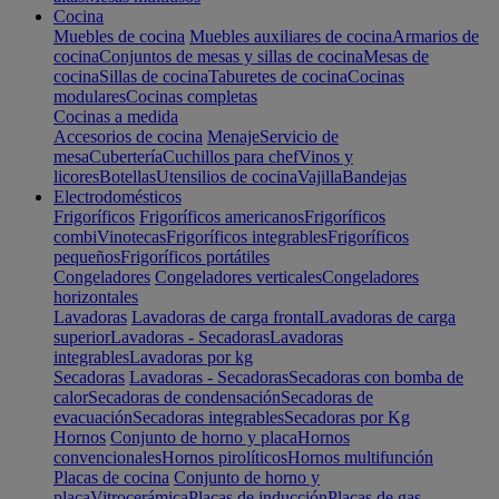
Cocina
Muebles de cocina
Muebles auxiliares de cocina
Armarios de
cocina
Conjuntos de mesas y sillas de cocina
Mesas de
cocina
Sillas de cocina
Taburetes de cocina
Cocinas
modulares
Cocinas completas
Cocinas a medida
Accesorios de cocina
Menaje
Servicio de
mesa
Cubertería
Cuchillos para chef
Vinos y
licores
Botellas
Utensilios de cocina
Vajilla
Bandejas
Electrodomésticos
Frigoríficos
Frigoríficos americanos
Frigoríficos
combi
Vinotecas
Frigoríficos integrables
Frigoríficos
pequeños
Frigoríficos portátiles
Congeladores
Congeladores verticales
Congeladores
horizontales
Lavadoras
Lavadoras de carga frontal
Lavadoras de carga
superior
Lavadoras - Secadoras
Lavadoras
integrables
Lavadoras por kg
Secadoras
Lavadoras - Secadoras
Secadoras con bomba de
calor
Secadoras de condensación
Secadoras de
evacuación
Secadoras integrables
Secadoras por Kg
Hornos
Conjunto de horno y placa
Hornos
convencionales
Hornos pirolíticos
Hornos multifunción
Placas de cocina
Conjunto de horno y
placa
Vitrocerámica
Placas de inducción
Placas de gas