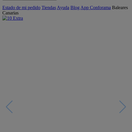
Estado de mi pedido
Tiendas
Ayuda
Blog
App Conforama
Baleares
Canarias