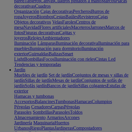
pared
Tableros
Canvas
Cuadros pintados a mano
Marcos
Placas
decorativas
Cuadros
Organización
Cajas decorativas
Percheros
Burros de
ropa
Joyeros
Biombos
Cestas
Baúles
Revisteros
Cajas
Objetos decorativos
Velas
Faroles
Centros de
mesa
Navidad
Flores artificiales
Maceteros
Jarrones
Marcos de
fotos
Figuras decorativas
Cajitas y
joyeros
Relojes
Ambientadores
Iluminación
Lámparas
Iluminación decorativa
Iluminación para
muebles
Iluminación para dormitorio
Iluminación
exterior
Guirnaldas
Balizas
Smart
Light
Bombillas
Focos
Iluminación con rieles
Cintas Led
Tendencias y temporadas
Jardín
Muebles de jardín
Set de jardín
Conjuntos de mesas y sillas de
jardín
Sillas de jardín
Mesas de jardín
Conjuntos de sofás de
jardín
Sofás jardín
Bancos de jardín
Sillas colgantes
Estufas de
exterior
Hamacas y tumbonas
Accesorios
Balancines
Tumbonas
Hamacas
Columpios
Pérgolas
Cenadores
Carpas
Pérgolas
Parasoles
Sombrillas
Parasoles
Toldos
Almacenamiento
Armarios
Arcones
Jardinería
Maquinaria
Huertos
Urbanos
Riego
Plantas
Jardineras
Compostadores