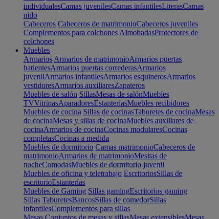
individuales
Camas juveniles
Camas infantiles
Literas
Camas
nido
Cabeceros
Cabeceros de matrimonio
Cabeceros juveniles
Complementos para colchones
Almohadas
Protectores de
colchones
Muebles
Armarios
Armarios de matrimonio
Armarios puertas
batientes
Armarios puertas correderas
Armarios
juvenil
Armarios infantiles
Armarios esquineros
Armarios
vestidores
Armarios auxiliares
Zapateros
Muebles de salón
Sillas
Mesas de salón
Muebles
TV
Vitrinas
Aparadores
Estanterias
Muebles recibidores
Muebles de cocina
Sillas de cocinas
Taburetes de cocina
Mesas
de cocina
Mesas y sillas de cocina
Muebles auxiliares de
cocina
Armarios de cocina
Cocinas modulares
Cocinas
completas
Cocinas a medida
Muebles de dormitorio
Camas matrimonio
Cabeceros de
matrimonio
Armarios de matrimonio
Mesitas de
noche
Comodas
Muebles de dormitorio juvenil
Muebles de oficina y teletrabajo
Escritorios
Sillas de
escritorio
Estanterías
Muebles de Gaming
Sillas gaming
Escritorios gaming
Sillas
Taburetes
Bancos
Sillas de comedor
Sillas
infantiles
Complementos para sillas
Mesas
Conjuntos de mesas y sillas
Mesas extensibles
Mesas