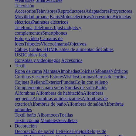
Wearables
Smartwatches
Televisión
Accesorios
Televisores
Reproductores
Adaptadores
Proyectores
Movilidad urbana
Karts
Motos eléctricas
Accesorios
Bicicletas
eléctricas
Patinetes eléctricos
Telefonía
Teléfonos fijos
Gadgets y
complementos
Smartphones
Foto y vídeo
Cámaras de
fotos
Trípodes
Videocámaras
Objetivos
Cables
Cables HDMI
Cables de alimentación
Cables
USB
Cables Jack
Consolas y videojuegos
Accesorios
Textil
Ropa de cama
Mantas
Almohadas
Colchas
Sábanas
Nórdicos
Cortinas y estores
Estores
Visillos
Cortinas
Barras de cortina
Cojines
Relleno
Exterior
Fundas
Cojín con relleno
Complementos para sofás
Fundas de sofás
Plaids
Alfombras
Alfombras de habitación
Alfombras
pequeñas
Alfombras antideslizantes
Alfombras de
exterior
Alfombras de baño
Alfombras de salón
Alfombras
infantiles
Textil baño
Albornoces
Toallas
Textil cocina
Manteles
Servilletas
Decoración
Decoración de pared
Letreros
Espejos
Relojes de