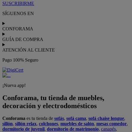
y aprovechar tu
jardín
en las épocas de buen tiempo. Conforama
realiza el
servicio de envío a domicilio como recogida en tienda.
Podrás
comprar online
entre nuestra gama de más de 7.000
productos y
recibirlo en tu domicilio
, o bien con
recogida gratis
en nuestras tiendas física.
No esperes más para crear o renovar tu
hogar y transformarlo en un espacio con mucho estilo. Conforama
tiene 300
tiendas de muebles
físicas distribuidas en
6 países
distintos. Aproveche nuestras ofertas de
sofas baratos
,
colchones
baratos
y
liquidaciones de sofas
.
Conforama solo comercializa a través de su website o, físicamente,
en sus
tiendas de sofás
.
Alcalá de Guadaíra
,
Alcalá de Henares
,
Alcorcón
,
Alfafar
,
Alicante
,
Arinaga
,
Asturias
,
Badalona
,
Barakaldo
,
Barcelona
,
Burjassot
,
Castellón
,
Chafiras
,
Cordoba
,
Elche
,
Finestrat
,
Granada
,
Huércal de
Almería
,
La Coruña
,
La Laguna
,
La Zenia
,
Lanzarote
,
León
,
Lleida
,
Los Barrios
,
Madrid
,
Majadahonda
,
Málaga
,
Murcia
,
Orotava
,
Palma
,
Pamplona
,
Rivas
,
Sabadell
,
Sagunto
,
Salt, Girona
,
San Sebastian
,
Sant Boi
,
Santander
,
Santiago de Compostela
,
Sevilla
,
Tamaraceite
,
Terrassa
,
Viana
,
Vilanova i la Geltrú
,
Zaragoza
Ver más >>
© Conforama
Términos y Condiciones
Política de privacidad
Política de cookies
Configuración de Cookies