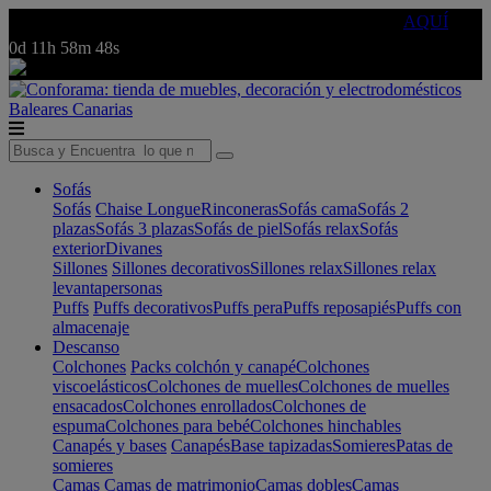
🔵Cambia tu electro con
-10% EXTRA
de descuento ☑️
AQUÍ
0d
11h
58m
48s
Baleares
Canarias
Sofás
Sofás
Chaise Longue
Rinconeras
Sofás cama
Sofás 2
plazas
Sofás 3 plazas
Sofás de piel
Sofás relax
Sofás
exterior
Divanes
Sillones
Sillones decorativos
Sillones relax
Sillones relax
levantapersonas
Puffs
Puffs decorativos
Puffs pera
Puffs reposapiés
Puffs con
almacenaje
Descanso
Colchones
Packs colchón y canapé
Colchones
viscoelásticos
Colchones de muelles
Colchones de muelles
ensacados
Colchones enrollados
Colchones de
espuma
Colchones para bebé
Colchones hinchables
Canapés y bases
Canapés
Base tapizadas
Somieres
Patas de
somieres
Camas
Camas de matrimonio
Camas dobles
Camas