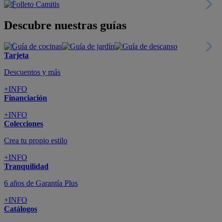
Nueva app
Todo en tu móvil
+INFO
Suscríbete
Cupón de dto. de 10€
+INFO
Tiendas de sofás y muebles
¡Encuentra la tuya!
+INFO
Tu cuenta
Promociones exclusivas
+INFO
El blog
Busca tu inspiración
+INFO