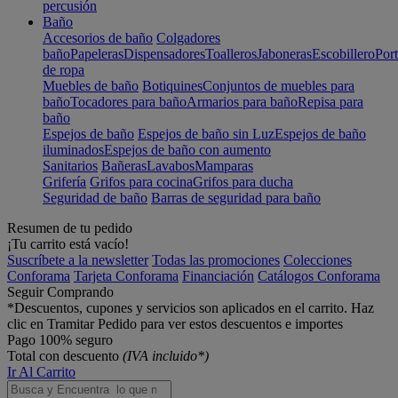
percusión
Baño
Accesorios de baño
Colgadores
baño
Papeleras
Dispensadores
Toalleros
Jaboneras
Escobillero
Port
de ropa
Muebles de baño
Botiquines
Conjuntos de muebles para
baño
Tocadores para baño
Armarios para baño
Repisa para
baño
Espejos de baño
Espejos de baño sin Luz
Espejos de baño
iluminados
Espejos de baño con aumento
Sanitarios
Bañeras
Lavabos
Mamparas
Grifería
Grifos para cocina
Grifos para ducha
Seguridad de baño
Barras de seguridad para baño
Resumen de tu pedido
¡Tu carrito está vacío!
Suscríbete a la newsletter
Todas las promociones
Colecciones
Conforama
Tarjeta Conforama
Financiación
Catálogos Conforama
Seguir Comprando
*Descuentos, cupones y servicios son aplicados en el carrito. Haz
clic en Tramitar Pedido para ver estos descuentos e importes
Pago 100% seguro
Total con descuento
(IVA incluido*)
Ir Al Carrito