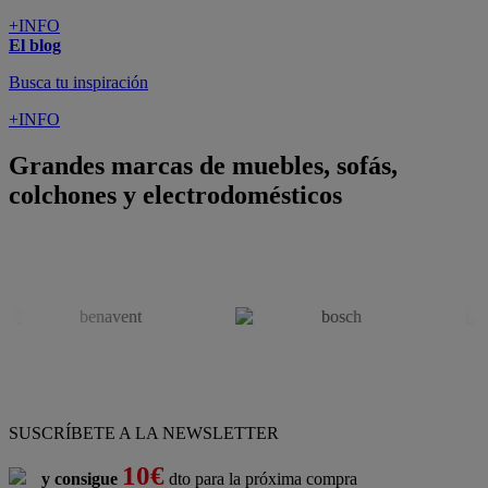
ATENCIÓN AL CLIENTE
Pago 100% Seguro
¡Nueva app!
Conforama, tu tienda de muebles,
decoración y electrodomésticos
Conforama
es tu tienda de
sofás
,
sofá cama
,
sofá chaise longue
,
sillón
,
sillón relax
,
colchones
,
muebles de salón
,
mesas comedor
,
dormitorio de juvenil
,
dormitorio de matrimonio
,
canapés
,
cocinas a medida
,
decoración
,
electrodomésticos
,
frigoríficos
,
microondas
,
lavavajillas
,
lavadora secadora
, y
televisiones
.
Descubre nuestra amplia variedad de estilos en cualquier
muebles
para tu hogar,
con los mejores precios y promociones
. Crea el
espacio en el que vives gracias a nuestros
muebles de comedor
y
habitaciones,
armarios
y
zapateros
,
mesas de comedor
y
sillas de
escritorio
. Además, podrás decorar tu casa con multitud de
artículos, tener el mejor ocio con los productos de
imagen y sonido