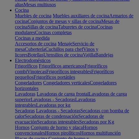
altas
Mesas multiusos
Cocina
Muebles de cocina
Muebles auxiliares de cocina
Armarios de
cocina
Conjuntos de mesas y sillas de cocina
Mesas de
cocina
Sillas de cocina
Taburetes de cocina
Cocinas
modulares
Cocinas completas
Cocinas a medida
Accesorios de cocina
Menaje
Servicio de
mesa
Cubertería
Cuchillos para chef
Vinos y
licores
Botellas
Utensilios de cocina
Vajilla
Bandejas
Electrodomésticos
Frigoríficos
Frigoríficos americanos
Frigoríficos
combi
Vinotecas
Frigoríficos integrables
Frigoríficos
pequeños
Frigoríficos portátiles
Congeladores
Congeladores verticales
Congeladores
horizontales
Lavadoras
Lavadoras de carga frontal
Lavadoras de carga
superior
Lavadoras - Secadoras
Lavadoras
integrables
Lavadoras por kg
Secadoras
Lavadoras - Secadoras
Secadoras con bomba de
calor
Secadoras de condensación
Secadoras de
evacuación
Secadoras integrables
Secadoras por Kg
Hornos
Conjunto de horno y placa
Hornos
convencionales
Hornos pirolíticos
Hornos multifunción
Placas de cocina
Conjunto de horno y