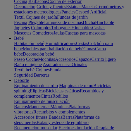
Cocina
Barbacoas
Cocina de exterior
Decoración
Grifos y fuentes
Estatuas
Macetas
Termómetros y
estaciones metereológicas
Paneles
Cesped Artificial
Textil
Cojines de jardín
Fundas de jardín
Piscina
Plegable
Limpieza de piscinas
Ducha
Hinchable
Juguetes
Columpios
Toboganes
Hinchables
Casitas
Mascotas
Comederos
Jaulas
Casetas para mascotas
Bebé
Habitación bebé
Humidificadores
Cestas
Colchón para
bebé
Muebles para habitación de bebé
Cunas
Cama
bebé
Decoración bebé
Paseo
Coche
Mochilas
Accesorios
Capazos
Carrito ligero
Baño e higiene
Aspirador nasal
Orinales
Textil bebé
Cojines
Funda
Seguridad
Barreras
Deporte
Equipamiento de cardio
Máquinas de remo
Bicicletas
spinning
Elípticas
Bicicletas estáticas
Recambios y
complementos
Cintas
Rodillos
Equipamiento de musculación
Bancos
Mancuernas
Máquinas
Plataformas
vibratorias
Recambios y complementos
Accesorios fitness
Bandas
Barras
Plataforma de
step
Cuerdas
Bolas y esferas de equilibrio
Recuperación muscular
Electroestimulación
Terapia de