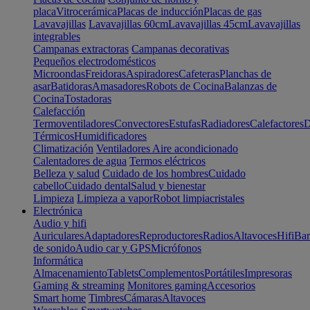
placa
Vitrocerámica
Placas de inducción
Placas de gas
Lavavajillas
Lavavajillas 60cm
Lavavajillas 45cm
Lavavajillas
integrables
Campanas extractoras
Campanas decorativas
Pequeños electrodomésticos
Microondas
Freidoras
Aspiradores
Cafeteras
Planchas de
asar
Batidoras
Amasadores
Robots de Cocina
Balanzas de
Cocina
Tostadoras
Calefacción
Termoventiladores
Convectores
Estufas
Radiadores
Calefactores
D
Térmicos
Humidificadores
Climatización
Ventiladores
Aire acondicionado
Calentadores de agua
Termos eléctricos
Belleza y salud
Cuidado de los hombres
Cuidado
cabello
Cuidado dental
Salud y bienestar
Limpieza
Limpieza a vapor
Robot limpiacristales
Electrónica
Audio y hifi
Auriculares
Adaptadores
Reproductores
Radios
Altavoces
Hifi
Bar
de sonido
Audio car y GPS
Micrófonos
Informática
Almacenamiento
Tablets
Complementos
Portátiles
Impresoras
Gaming & streaming
Monitores gaming
Accesorios
Smart home
Timbres
Cámaras
Altavoces