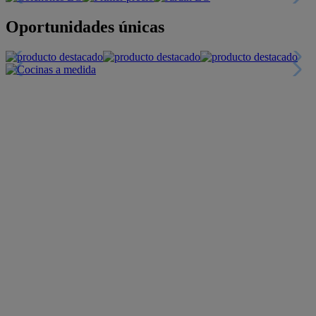
Descuentos y más
+INFO
Financiación
+INFO
Colecciones
Crea tu propio estilo
+INFO
Tranquilidad
6 años de Garantía Plus
+INFO
Catálogos
Miles de productos
+INFO
Por teléfono
Llámanos y compra
+INFO